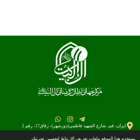
ايران، قم، شارع الشهيد فاطمي(دورشهر)، زقاق17، رقم 2
نهج
info@al-
982537745111+
يستخدم هذا الموقع ملفات تعريف الارتباط لتحسين تجربتك.