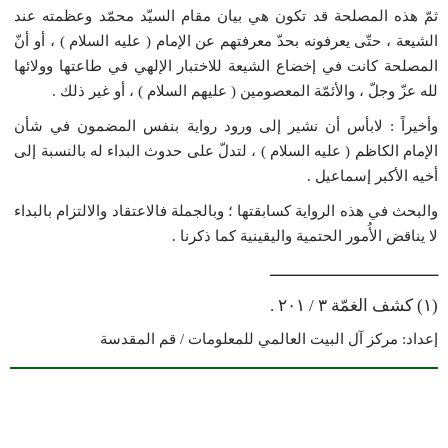
ثمّ هذه المصلحة قد تكون هي بيان مقام السيّد محمّد وعظمته عند
الشيعة ، حتّى يعرفونه بحدّ معرفتهم عن الإمام ( عليه السلام ) ، أو أنّ
المصلحة كانت في إخضاع الشيعة للاختبار الإلهي في طاعتها وولائها
لله عزّ وجلّ ، والأئمّة المعصومين ( عليهم السلام ) ، أو غير ذلك .
وأخيراً : لابأس أن نشير إلى ورود رواية بنفس المضمون في شأن
الإمام الكاظم ( عليه السلام ) ، لتدلّ على حدوث البداء له بالنسبة إلى
أخيه الأكبر إسماعيل .
والبحث في هذه الرواية كسابقتها ؛ وبالجملة فالاعتقاد والالتزام بالبداء
لا يناقض الأُمور الحتمية واليقينية كما ذكرنا .
ــــــــــــــــــــــــــــــــــــــــــ
(۱) كشف الغمّة ۳ / ۲۰۱ .
إعداد: مركز آل البيت العالمي للمعلومات / قم المقدسة