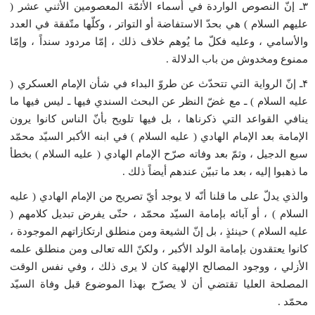
۳ـ إنّ النصوص الواردة في أسماء الأئمّة المعصومين الأثني عشر (
عليهم السلام ) هي بحدّ الاستفاضة أو التواتر ، وكلّها متّفقة في العدد
والأسامي ، وعليه فكلّ ما يُوهم خلاف ذلك ، إمّا مردود سنداً ، وإمّا
ممنوع ومخدوش من باب الدلالة .
۴ـ إنّ الرواية التي تتحدّث عن طروّ البداء في شأن الإمام العسكري (
عليه السلام ) ـ مع غضّ النظر عن البحث السندي فيها ـ ليس فيها ما
ينافي القواعد التي ذكرناها ، بل فيها تلويح بأنّ الناس كانوا يرون
الإمامة بعد الإمام الهادي ( عليه السلام ) في ابنه الأكبر السيّد محمّد
سبع الدجيل ، وثمّ بعد وفاته صرّح الإمام الهادي ( عليه السلام ) بخطأ
ما ذهبوا إليه ، بعد ما تبيّن عندهم أيضاً ذلك .
والذي يدلّ على ما قلنا أنّه لا يوجد أيّ تصريح من الإمام الهادي ( عليه
السلام ) ، أو آبائه بإمامة السيّد محمّد ، حتّى يفرض تبديل كلامهم (
عليه السلام ) حينئذٍ ، بل إنّ الشيعة ومن منطلق ارتكازاتهم الموجودة ،
كانوا يعتقدون بإمامة الولد الأكبر ، ولكنّ الله تعالى ومن منطلق علمه
الأزلي ، ووجود المصالح الإلهية كان لا يرى ذلك ، وفي نفس الوقت
المصلحة العليا تقتضي أن لا يصرّح بهذا الموضوع قبل وفاة السيّد
محمّد .