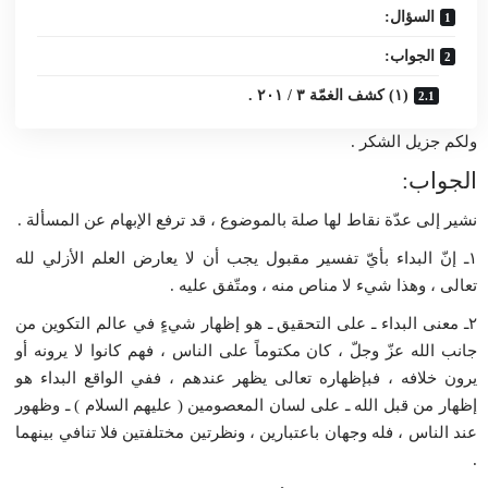
السؤال:
الجواب:
(۱) كشف الغمّة ۳ / ۲۰۱ .
ولكم جزيل الشكر .
الجواب:
نشير إلى عدّة نقاط لها صلة بالموضوع ، قد ترفع الإبهام عن المسألة .
۱ـ إنّ البداء بأيّ تفسير مقبول يجب أن لا يعارض العلم الأزلي لله
تعالى ، وهذا شيء لا مناص منه ، ومتّفق عليه .
۲ـ معنى البداء ـ على التحقيق ـ هو إظهار شيءٍ في عالم التكوين من
جانب الله عزّ وجلّ ، كان مكتوماً على الناس ، فهم كانوا لا يرونه أو
يرون خلافه ، فبإظهاره تعالى يظهر عندهم ، ففي الواقع البداء هو
إظهار من قبل الله ـ على لسان المعصومين ( عليهم السلام ) ـ وظهور
عند الناس ، فله وجهان باعتبارين ، ونظرتين مختلفتين فلا تنافي بينهما
.