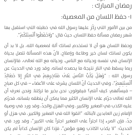
رمضان المبارك :
۱- حفظ اللسان من المعصية:
من بين الأمور التي ركّز عليها رسول الله في خطبته التي استقبل بها
شهر رمضان مسألة حفظ اللسان، حيث قال: “وَاحْفَظُوا أَلْسِنَتَكُمْ”.
وحفظ اللسان هو أن لا تستخدم لسانك آلة لمعصية الله، بل لا بد أن
يكون لسانك لسان خير وطاعة وإصلاح، لأنّ هذه المسألة تتصل بحياة
الإنسان في نفسه وحياته مع الناس، وحياته مع الله تعالى، فالإنسان
ربما يسقط في النار نتيجة ما يحصده لسانه، وقد ورد في الحديث عن
رسول الله : “وَهَلْ يَكُبُّ النَّاسَ عَلَى مَنَاخِرِهِمْ فِي النَّارِ إِلا حَصَائِدُ
أَلْسِنَتِهِمْ”، وفي الحديث أنّ اللسان يشرف على الأعضاء – في كل صباح
– فيسألهم: كيف أنتم؟ فيقولون: نحن بخير ما تركتنا. ونحن نعرف أن
الله تعالى حرّم على الإنسان الكثير مما يمكن أن ينطقه بلسانه، فحرّم
عليه الكذب في الصغير والكبير، وفي الهزل والجدّ، وقد ورد في وصية
الإمام زين العابدين لأبنائه: “اتقوا الله في الصغير والكبير، في هزل أو
جدّ، فإن المرء إذا اجترأ على الصغير اجترأ على الكبير”، وقد ورد في
الحديث: “لا يكذب الكاذب وهو مؤمن”، فإذا كان الإنسان كذاباً لم يكن