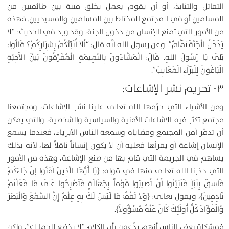
التقاتل والتنابذ، أو أن يقوم بعمل يخلق فتنة بين طائفتين من
المسلمين أو في المجتمع المختلط بين المسلمين والمسيحيين. فهذه
من الأمور التي تمنع الإنسان من دخول الجنة، وقد ورد في الحديث: “لا
يَدْخُلُ الْجَنَّةَ نَمَّامٌ”. وعن رسول الله أنّه قال: “أَلا أُنَبِّئُكُمْ بِشِرَارِكُمْ؟ قَالُوا:
بَلَى يَا رَسُولَ اللهِ. قَالَ: الْمَشَّاءُونَ بِالنَّمِيمَةِ الْمُفَرِّقُونَ بَيْنَ الأَحِبَّةِ
الْبَاغُونَ لِلْبُرَآءِ الْمَعَايِبَ”.
۳- تحريم نشر الإشاعات:
ومن الأشياء التي حرّمها الله تعالى علينا نشر الإشاعات، ومجتمعنا
مجتمع تكثر فيه الإشاعات الأمنية والسياسية والشخصية، والتي يمكن
أن تدمّر أمن المجتمع وقضاياه وسمعة الناس الأبرياء، فعندما يسمع
الإنسان إشاعة أو يقرأها فعليه أن لا يكون إنساناً ناقلاً لها، لأنه بذلك
يساهم في الجريمة التي قام بها من صنع الإشاعة، وهذه من الأمور
التي حذرنا الله تعالى منها في قوله: ﴿يَا أَيُّهَا الَّذِينَ آمَنُوا إِنْ جَاءَكُمْ
فَاسِقٌ بِنَبَأٍ فَتَبَيَّنُوا أَنْ تُصِيبُوا قَوْماً بِجَهَالَةٍ فَتُصْبِحُوا عَلَى مَا فَعَلْتُمْ
نَادِمِينَ﴾، ويقول تعالى: ﴿وَلا تَقْفُ مَا لَيْسَ لَكَ بِهِ عِلْمٌ إِنَّ السَّمْعَ وَالْبَصَرَ
وَالْفُؤَادَ كُلُّ أُولَئِكَ كَانَ عَنْهُ مَسْؤُولاً﴾.
فمشكلة بعض الناس أنهم يدّعون بأن الكلام “لا يخضع للجمارك”، ولكن