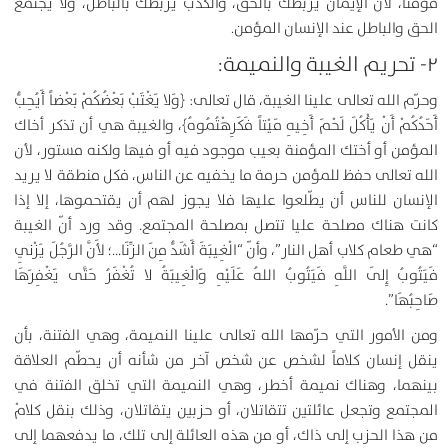
مؤمناً، لأن الإيمان يربطك بالحق، والكذب يربطك بالباطل، ولا يجتمع
الحق والباطل عند الإنسان المؤمن.
۲- تحريم الغيبة والنميمة:
وحرّم الله تعالى علينا الغيبة، قال تعالى: ﴿وَلا يَغْتَبْ بَعْضُكُمْ بَعْضاً أَيُحِبُّ
أَحَدُكُمْ أَنْ يَأْكُلَ لَحْمَ أَخِيهِ مَيْتاً فَكَرِهْتُمُوهُ﴾، والغيبة هي أن تذكر أخاك
المؤمن أو أختك المؤمنة بعيب موجود فيه أو فيها ولكنه مستور، لأن
الله تعالى حفظ للمؤمن حرمة ما يخفيه عن الناس، فكل منطقة لا يريد
الإنسان للناس أن يطّلعوا عليها فلا يجوز لهم أن يقتحموها، إلا إذا
كانت هناك مصلحة عليا تتصل بمصلحة المجتمع. وقد ورد أنّ الغيبة
“هي طعام كلاب أهل النار”، وأنّ “الْغِيبَةَ أَشَدُّ مِنَ الزِّنَا…؛ لأَنَّ الرَّجُلَ يَزْنِي
فَيَتُوبُ إِلَى اللَّهِ فَيَتُوبُ اللهُ عَلَيْهِ وَالْغِيبَةُ لا تُغْفَرُ حَتَّى يَغْفِرَهَا
صَاحِبُهَا”.
ومن الأمور التي حرّمها الله تعالى علينا النميمة، وهي الفتنة، بأن
ينقل إنسان كلاماً لشخص عن شخص آخر من شأنه أن يحطّم العلاقة
بينهما، وهناك نميمة أخطر، وهي النميمة التي تخلق الفتنة في
المجتمع وتجعل عائلتين تتقاتلان، أو حزبين يتقاتلان، وذلك بنقل كلامْ
من هذا الحزب إلى ذاك، أو من هذه العائلة إلى تلك، ما يدفعهما إلى