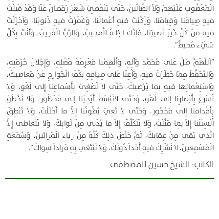
الْمَغْضُوبِ عَلَيْهِمْ وَلاَ الضّالّينَ، حَتّى يَنْقَضِيَ شَهْرُ رَمَضانَ عَنّا وَقَدْ قَبِلْتَ
فيهِ صِيامَنا وَقِيامَنا، وَزَكَّيْتَ فيهِ أعْمالَنا، وَغَفَرْتَ فيهِ ذُنوبَنا، وَاَجْزَلْتَ
فيهِ مِنْ كُلِّ خَيْر نَصيبَنا، فَإنَّكَ الإلـهُ الُْمجيبُ، وَالرَّبُّ الْقَريبُ، وَأنْتَ بِكُلِّ
شَيْء مُحيطٌ”.
“اَللّهُمَّ صَلِّ عَلى مُحَمَّد وَآلِهِ، وَأَلْهِمْنا مَعْرِفَةَ فَضْلِهِ، وَإِجْلالَ حُرْمَتِهِ،
وَالتَّحَفُّظَ مِمّا حَظَرْتَ فيهِ، وَأَعِنّا عَلى صِيامِهِ بِكَفِّ الْجَوارِحِ عَنْ مَعاصيكَ،
وَاسْتِعْمالِها فيهِ بِما يُرْضيكَ، حَتّى لا نُصْغِىَ بِأَسْماعِنا إِلى لَغْو، وَلا
نُسْرِعَ بِأَبْصارِنا إِلى لَهْو، وَحَتّى لانَبْسُطَ أَيْدِيَنا إِلى مَحْظُور، وَلا نَخْطُوَ
بِأَقْدامِنا إِلى مَحْجُور، وَحَتّى لا تَعِيَ بُطُونُنا إِلاّ ما أَحْلَلْتَ، وَلا تَنْطِقَ
أَلْسِنَتُنا إِلاّ بِما مَثَّلْتَ، وَلا نَتَكَلَّفَ إِلاّ ما يُدْني مِنْ ثَوابِكَ، وَلا نَتَعاطى إِلاّ
الَّذي يَقي مِنْ عِقابِكَ، ثُمَّ خَلِّصْ ذلِكَ كُلَّهُ مِنْ رِياءِ الْمُرائينَ، وَسُمْعَةِ
الْمُسْمِعينَ، لا نُشْرِكُ فيهِ أَحَداً دُونَكَ، وَلا نَبْتَغي بِهِ مُراداً سِواكَ”.
الكاتب: الشيخ حسين المصطفى