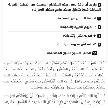
ونريد أن نأخذ بعض هذه المقاطع المهمة من الخطبة النبوية
المباركة فيما يتعلق ببعض برامج رمضان المبارك :
۱- حفظ اللسان من المعصية:
۲- تحريم الغيبة والنميمة:
۳- تحريم نشر الإشاعات:
۴- الفحّاش محروم من الجنة:
الكاتب: الشيخ حسين المصطفى
أَيُّهَا النَّاسُ: إِنَّهُ قَدْ أَقْبَلَ إِلَيْكُمْ شَهْرُ اللهِ بِالْبَرَكَةِ وَالرَّحْمَةِ وَالْمَغْفِرَةِ،
شَهْرٌ هُوَ عِنْدَ اللهِ أَفْضَلُ الشُّهُورِ، وَأَيَّامُهُ أَفْضَلُ الأَيَّامِ، وَلَيَالِيهِ أَفْضَلُ
اللَّيَالِي، وَسَاعَاتُهُ أَفْضَلُ السَّاعَاتِ، هُوَ شَهْرٌ دُعِيتُمْ فِيهِ إِلَى ضِيَافَةِ الله،
وَجُعِلْتُمْ فِيهِ مِنْ أَهْلِ كَرَامَةِ الله، أَنْفَاسُكُمْ فِيهِ تَسْبِيحٌ، وَنَوْمُكُمْ فِيهِ
عِبَادَةٌ، وَعَمَلُكُمْ فِيهِ مَقْبُولٌ، وَدُعَاؤُكُمْ فِيهِ مُسْتَجَابٌ.
فَاسْأَلُوا الله رَبَّكُمْ بِنِيَّاتٍ صَادِقَةٍ، وَقُلُوبٍ طَاهِرَةٍ، أَنْ يُوَفِّقَكُمْ لِصِيَامِهِ،
وَتِلاوَةِ كِتَابِهِ، فَإِنَّ الشَّقِيَّ مَنْ حُرِمَ غُفْرَانَ الله فِي هَذَا الشَّهْرِ الْعَظِيمِ.