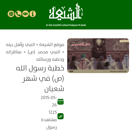
موقع الشیعة
»
النبي وأهل بيته
»
النبي محمد (ص)
»
مناظراته
وخطبه ورسائله
خطبة رسول الله
(ص) في شهر
شعبان
2015-05-
26
1225
مشاهدة
رسول