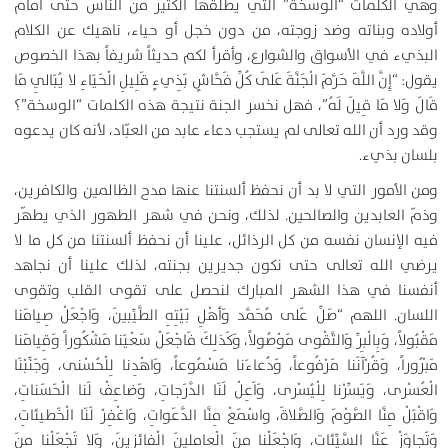
وهي الكلمات “الوسخة” التي يطلقها الكثير من الناس حتى أمام
أولاده وبناته وضد زوجته، من دون خجل أو حياء، ناهيك عن الكلام
البذيء في الأسواق والشوارع، وأقرأ لكم حديثاً شريفاً بهذا الخصوص
يقول: “إِنَّ اللَّهَ حَرَّمَ الْجَنَّةَ عَلَى كُلِّ فَحَّاشٍ بَذِي‏ءٍ قَلِيلِ الْحَيَاءِ لا يُبَالِي مَا
قَالَ وَلا مَا قِيلَ لَهُ”، فهل نخسر الجنة نتيجة هذه الكلمات “الوسخة”؟
وقد ورد أن الله تعالى لم يستجب دعاء عابد من العبّاد، لأنه كان يدعوه
بلسان بذيء.
ومن الأمور التي لا بد أن نحفظ ألسنتنا عنها مدح الظالمين والكافرين،
وذمّ العابدين والصالحين. لذلك، ونحن في شهر الطهور الذي يطهّر
فيه الإنسان نفسه من كل الرذائل، علينا أن نحفظ ألسنتنا من كل ما لا
يرضي الله تعالى حتى نكون جديرين بجنته، لذلك علينا أن نجاهد
أنفسنا في هذا الشهر المبارك لنحصل على تقوى القلب وتقوى
اللسان. اللهم “صَلِّ عَلى مُحَمَّد وَأهْلِ بَيْتِهِ الطَّيِّبينَ، وَاجْعَلْ صِيامَنا
مَقْبُولاً، وَبِالْبِرِّ وَالتَّقْوى مَوْصُولاً، وَكَذلِكَ فَاجْعَلْ سَعْيَنا مَشْكُوراً وَقِيامَنا
مَبْرُوراً، وَقُرْآنَنا مَرْفُوعاً، وَدُعاءَنا مَسْمُوعاً، وَاهْدِنا لِلْحُسْنى، وَجَنِّبْنَا
الْعُسْرى، وَيَسِّرْنا لِلْيُسْرى، وَاَعِلْ لَنَا الدَّرَجاتِ، وَضاعِفْ لَنا الْحَسَناتِ،
وَاقْبَلْ مِنَّا الصَّوْمَ وَالصَّلاةَ، واسْمَعْ مِنَّا الدَّعَواتِ، وَاغْفِرْ لَنَا الْخَطيئاتِ،
وَتَجاوَزْ عَنَّا السَّيِّئاتِ، وَاجْعَلْنا مِنَ الْعامِلينَ الْفائِزينَ، وَلا تَجْعَلْنا مِنَ