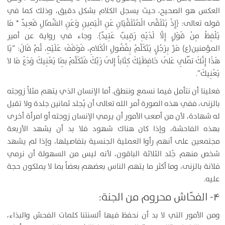
العكس هو الصحيح، حيث يسجل الكلام بشكل دقيق، وذلك كما في
قوله تعالى: ﴿إِذْ يَتَلَقَّى الْمُتَلَقِّيَانِ عَنِ الْيَمِينِ وَعَنِ الشِّمَالِ قَعِيدٌ * مَا
يَلْفِظُ مِنْ قَوْلٍ إِلَّا لَدَيْهِ رَقِيبٌ عَتِيدٌ﴾. وجاء في رواية عن أمير
المؤمنين(ع) مَرَّ بِرَجُلٍ يَتَكَلَّمُ بِفُضُولِ الْكَلامِ، فَوَقَفَ عَلَيْهِ، ثُمَّ قَالَ: “يَا
هَذَا إِنَّكَ تُمْلِي عَلَى حَافِظَيْكَ كِتَاباً إِلَى رَبِّكَ فَتَكَلَّمْ بِمَا يَعْنِيكَ وَدَعْ مَا لا
يَعْنِيكَ”.
فعلينا أن نتأمل فيما نسمع وننطق. أما الإنسان الذي يتهم مثلاً زوجته
بالزنى، ففي هذه الصورة أمر الله تعالى أن يُجلد ثمانين جلدة ولا تقبل
له شهادة، لأن من أصعب الأمور أن يرمي الإنسان زوجته أو امرأة أخرى
بهذه الفاحشة، وإذا كان هناك شهود فلا بد أن يشهد الأربعة
مجتمعين على أنهم رأوا العملية الجنسية بتفاصيلها، وإذا لم يشهد
شخص منهم جُلد الثلاثة الباقون، لأنه ليس من السهولة أن نرمي
فلانة بالزنى، وما أكثر ما يتهم الناس بعضهم بعضاً بما لا يملكون حجة
عليه.
۴- الفحّاش محروم من الجنة:
ومن الأمور التي لا بد أن نحفظ فيها ألسنتنا كلمات الفحش والبذاء،