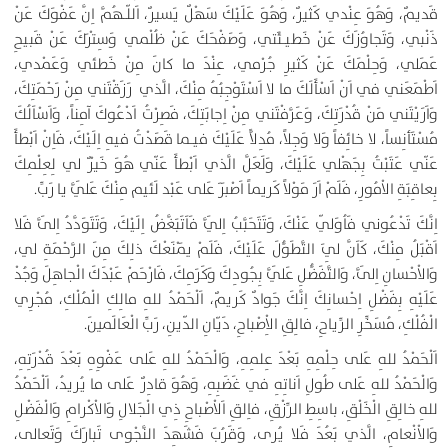
قَديمٌ، وَهُوَ عِنْدي كَثيرٌ، وَهُوَ عَلَيْكَ سَهْلٌ يَسيرٌ، اَللّـهُمَّ اِنَّ عَفْوَكَ عَنْ
ذَنْبي، وَتَجاوُزَكَ عَنْ خَطيـئَتي، وَصَفْحَكَ عَنْ ظُلْمي وَسِتْرَكَ عَنْ قَبيحِ
عَمَلي، وَحِلْمَكَ عَنْ كَثيرِ جُرْمي، عِنْدَ ما كانَ مِنْ خَطئي وَعَمْدي،
اَطْمَعَني في اَنْ اَسْأَلَكَ ما لا اَسْتَوْجِبُهُ مِنْكَ، الَّذي رَزَقْتَني مِنْ رَحْمَتِكَ،
وَاَرَيْتَني مَنْ قُدْرَتِكَ، وَعَرَّفْتَني مِنْ اِجابَتِكَ، فَصِرْتُ اَدْعُوكَ آمِناً، وَاَسْاَلُكَ
مُسْتَأنِساً، لا خائِفاً وَلا وَجِلاً، مُدِلاًّ عَلَيْكَ فيـما قَصَدْتُ فيهِ اِلَيْكَ، فَاِنْ اَبْطأَ
عَنّي عَتَبْتُ بِجَهْلي عَلَيْكَ، وَلَعَلَّ الَّذي اَبْطأَ عَنّي هُوَ خَيْرٌ لي لِعِلْمِكَ
بِعاقِبَةِ الاْمُورِ، فَلَمْ اَرَ مَوْلاً كَريماً اَصْبَرَ عَلى عَبْد لَئيم مِنْكَ عَلَيَّ يا رَبِّ.
اِنَّكَ تَدْعُوني فَاُوَلّي عَنْكَ، وَتَتَحَبَّبُ اِلَيَّ فَاَتَبَغَّضُ اِلَيْكَ، وَتَتَوَدَّدُ اِلَىَّ فَلا
اَقْبَلُ مِنْكَ، كَاَنَّ لِيَ التَّطَوُّلَ عَلَيْكَ، فَلَمْ يَمْنَعْكَ ذلِكَ مِنَ الرَّحْمَةِ لي،
وَالاْحْسانِ اِلَىَّ، وَالتَّفَضُّلِ عَلَيَّ بِجُودِكَ وَكَرَمِكَ، فَارْحَمْ عَبْدَكَ الْجاهِلَ وَجُدْ
عَلَيْهِ بِفَضْلِ اِحْسانِكَ اِنَّكَ جَوادٌ كَريمٌ، اَلْحَمْدُ للهِ مالِكِ الْمُلْكِ، مُجْرِي
الْفُلْكِ، مُسَخِّرِ الرِّياحِ، فالِقِ الاِْصْباحِ، دَيّانِ الدّينِ، رَبِّ الْعَالَمينَ.
اَلْحَمْدُ للهِ عَلى حِلْمِهِ بَعْدَ عِلمِهِ، وَالْحَمْدُ للهِ عَلى عَفْوِهِ بَعْدَ قُدْرَتِهِ،
وَالْحَمْدُ للهِ عَلى طُولِ اَناتِهِ في غَضَبِهِ، وَهُوَ قادِرٌ عَلى ما يُريدُ، اَلْحَمْدُ
للهِ خالِقِ الْخَلْقِ، باسِطِ الرِّزْقِ، فاِلقِ اَلاْصْباحِ ذِي الْجَلالِ وَالاْكْرامِ وَالْفَضْلِ
وَالاْنْعامِ، الَّذي بَعُدَ فَلا يُرى، وَقَرُبَ فَشَهِدَ النَّجْوى تَبارَكَ وَتَعالى،