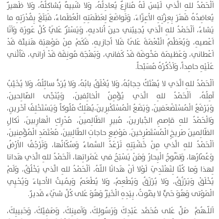
اَلْحَمْدُ للهِ الَّذي لَيْسَ لَهُ مُنازِعٌ يُعادِلُهُ، وَلا شَبيهٌ يُشاكِلُهُ، وَلا ظَهيرٌ
يُعاضِدُهُ قَهَرَ بِعِزَّتِهِ الاْعِزّاءَ، وَتَواضَعَ لِعَظَمَتِهِ الْعُظَماءُ، فَبَلَغَ بِقُدْرَتِهِ ما
يَشاءُ، اَلْحَمْدُ للهِ الَّذي يُجيبُني حينَ اُناديهِ، وَيَسْتُرُ عَلَيَّ كُلَّ عَورَة وَاَنَا
اَعْصيهِ، وَيُعَظِّمُ الْنِّعْمَةَ عَلَىَّ فَلا اُجازيهِ، فَكَمْ مِنْ مَوْهِبَة هَنيئَة قَدْ
اَعْطاني، وَعَظيمَة مَخُوفَة قَدْ كَفاني، وَبَهْجَة مُونِقَة قَدْ اَراني، فَاُثْني
عَلَيْهِ حامِداً، وَاَذْكُرُهُ مُسَبِّحاً.
اَلْحَمْدُ للهِ الَّذي لا يُهْتَكُ حِجابُهُ، وَلا يُغْلَقُ بابُهُ، وَلا يُرَدُّ سائِلُهُ، وَلا يُخَيَّبُ
آمِلُهُ، اَلْحَمْدُ للهِ الَّذي يُؤْمِنُ الْخائِفينَ، وَيُنَجِّى الصّالِحينَ،
وَيَرْفَعُ الْمُسْتَضْعَفينَ، وَيَضَعُ الْمُسْتَكْبِرينَ،يُهْلِكُ مُلُوكاً وَيَسْتَخْلِفُ آخَرينِ،
وَالْحَمْدُ للهِ قاِصمِ الجَّبارينَ، مُبيرِ الظّالِمينَ، مُدْرِكِ الْهارِبينَ، نَكالِ
الظّالِمينَ صَريخِ الْمُسْتَصْرِخينَ، مَوْضِعِ حاجاتِ الطّالِبينَ، مُعْتَمَدِ الْمُؤْمِنينَ،
اَلْحَمْدُ للهِ الَّذي مِنْ خَشْيَتِهِ تَرْعَدُ السَّماءُ وَسُكّانُها، وَتَرْجُفُ الاْرْضُ
وَعُمّارُها، وَتَمُوجُ الْبِحارُ وَمَنْ يَسْبَحُ في غَمَراتِها، اَلْحَمْدُ للهِ الَّذي هَدانا
لِهذا وَما كُنّا لِنَهْتَدِيَ لَوْلا اَنْ هَدانَا اللّهُ، اَلْحَمْدُ للهِ الَّذي يَخْلُقُ، وَلَمْ
يُخْلَقْ وَيَرْزُقُ، وَلا يُرْزَقُ وَيُطْعِمُ، وَلا يُطْعَمُ وَيُميتُ الاْحياءَ وَيُحْيِي
الْمَوْتى وَهُوَ حَيٌّ لا يَمُوتُ، بِيَدِهِ الْخَيْرُ وَهُوَ عَلى كُلِّ شَيْء قَديرٌ.
اَللّـهُمَّ صَلِّ عَلى مُحَمَّد عَبْدِكَ وَرَسُولِكَ، وَاَمينِكَ، وَصَفِيِّكَ، وَحَبيبِكَ،