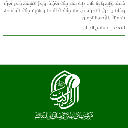
مُحَمَّد وَآلِهِ، وَاَعِنّا عَلى ذلِكَ بِفَتْح مِنْكَ تُعَجِّلُهُ، وَبِضُرٍّ تَكْشِفُهُ، وَنَصْر تُعِزُّهُ
وَسُلْطانِ حَقٍّ تُظْهِرُهُ، وَرَحْمَة مِنْكَ تَجَلِّلُناها وَعافِيَة مِنْكَ تُلْبِسُناها،
بِرَحْمَتِكَ يا اَرْحَمَ الرّاحِمينَ .
المصدر: مفاتيج الجنان