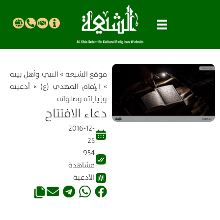
موقع الشیعة
»
النبي وأهل بيته
»
الإمام المهدي (ع)
»
أدعيته
وزياراته وصلواته
دعاء الافتتاح
2016-12-
25
954
مشاهدة
الأدعية