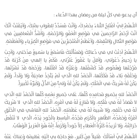
أن يدعو في كلّ ليلة من رمضان بهذا الدّعاء :
اَللّـهُمَّ اِنّي اَفْتَتِحُ الثَّناءَ بِحَمْدِكَ، وَاَنْتَ مُسَدِّدٌ لِلصَّوابِ بِمَّنِكَ، وَاَيْقَنْتُ اَنَّكَ
اَنْتَ اَرْحَمُ الرّاحِمينَ في مَوْضِعِ الْعَفْوِ وَالرَّحْمَةِ، وَاَشَدُّ الْمُعاقِبينَ في
مَوْضِعِ النَّكالِ وَالنَّقِمَةِ، وَاَعْظَمُ الْمُتَجَبِّرِينَ في مَوْضِعِ الْكِبْرياءِ وَالْعَظَمَةِ.
اَللّـهُمَّ اَذِنْتَ لي في دُعائِكَ وَمَسْأَلَتِكَ فَاسْمَعْ يا سَميعُ مِدْحَتي، وَاَجِبْ
يا رَحيمُ دَعْوَتي، وَاَقِلْ يا غَفُورُ عَثْرَتي، فَكَمْ يا اِلهي مِنْ كُرْبَة قَدْ
فَرَّجْتَها وَهُمُوم قَدْ كَشَفْتَها، وَعَثْرَة قَدْ اَقَلْتَها، وَرَحْمَة قَدْ نَشَرْتَها،
وَحَلْقَةِ بَلاء قَدْ فَكَكْتَها، اَلْحَمْدُ للهِ الَّذي لَمْ يَتَّخِذْ صاحِبَةً وَلا وَلَداً، وَلَمْ
يَكُنْ لَهُ شَريكٌ في الْمُلْكِ، وَلَمْ يَكُنْ لَهُ وَلِىٌّ مِنَ الذُّلِّ وَكَبِّرْهُ تَكْبيراً.
اَلْحَمْدُ للهِ بِجَميعِ مَحامِدِهِ كُلِّهَا، عَلى جَميعِ نِعَمِهِ كُلِّها اَلْحَمْدُ للهِ الَّذي
لا مُضادَّ لَهُ في مُلْكِهِ، وَلا مُنازِعَ لَهُ في اَمْرِهِ، اَلْحَمْدُ للهِ الَّذي لا شَريكَ
لَهُ في خَلْقِهِ، وَلا شَبيهَ لَهُ في عَظَمَتِهِ، اَلْحَمْدُ للهِ الْفاشي في الْخَلْقِ
اَمْرُهُ وَحَمْدُهُ، الظّاهِرِ بِالْكَرَمِ مَجْدُهُ، الْباسِطِ بِالْجُودِ يَدَهُ، الَّذي لا تَنْقُصُ
خَزائِنُهُ، وَلا تَزيدُهُ كَثْرَةُ الْعَطاءِ إلاّ جُوداً وَكَرَماً، اِنَّهُ هُوَ الْعَزيزُ الْوَهّابُ.
اَللّـهُمَّ اِنّي اَسْاَلُكَ قَليلاً مِنْ كَثير، مَعَ حاجَة بي اِلَيْهِ عَظيمَة وَغِناكَ عَنْهُ