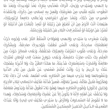
يا اِلـهي وَسَيِّدي وَرَبّي، اَتُراكَ مُعَذِّبي بِنارِكَ بَعْدَ تَوْحيدِكَ وَبَعْدَ مَا
انْطَوى عَلَيْهِ قَلْبي مِنْ مَعْرِفَتِكَ وَلَهِجَ بِهِ لِساني مِنْ ذِكْرِكَ، وَاعْتَقَدَهُ
ضَميري مِنْ حُبِّكَ، وَبَعْدَ صِدْقِ اعْتِرافي وَدُعائي خاضِعاً لِرُبُوبِيَّتِكَ،
هَيْهاتَ اَنْتَ اَكْرَمُ مِنْ اَنْ تُضَيِّعَ مَنْ رَبَّيْتَهُ اَوْ تُبْعِدَ (تُبَعِّدَ) مَنْ اَدْنَيْتَهُ اَوْ
تُشَرِّدَ مَنْ اوَيْتَهُ اَوْ تُسَلِّمَ اِلَى الْبَلاءِ مَنْ كَفَيْتَهُ وَرَحِمْتَهُ،
وَلَيْتَ شِعْرى يا سَيِّدي وَاِلـهي وَمَوْلايَ اَتُسَلِّطُ النّارَ عَلى وُجُوه خَرَّتْ
لِعَظَمَتِكَ ساجِدَةً، وَعَلى اَلْسُن نَطَقَتْ بِتَوْحيدِكَ صادِقَةً، وَبِشُكْرِكَ
مادِحَةً، وَعَلى قُلُوب اعْتَرَفَتْ بِاِلهِيَّتِكَ مُحَقِّقَةً، وَعَلى ضَمائِرَ حَوَتْ مِنَ
الْعِلْمِ بِكَ حَتّى صارَتْ خاشِعَةً، وَعَلى جَوارِحَ سَعَتْ اِلى اَوْطانِ تَعَبُّدِكَ
طائِعَةً وَاَشارَتْ بِاسْتِغْفارِكَ مُذْعِنَةً، ما هكَذَا الظَّنُّ بِكَ وَلا اُخْبِرْنا بِفَضْلِكَ
عَنْكَ يا كَريمُ يا رَبِّ وَاَنْتَ تَعْلَمُ ضَعْفي عَنْ قَليل مِنْ بَلاءِ الدُّنْيا
وَعُقُوباتِها وَما يَجْري فيها مِنَ الْمَكارِهِ عَلى اَهْلِها، عَلى اَنَّ ذلِكَ بَلاءٌ
وَمَكْرُوهٌ قَليلٌ مَكْثُهُ، يَسيرٌ بَقاؤُهُ، قَصيرٌ مُدَّتُهُ فَكَيْفَ احْتِمالي لِبَلاءِ الاْخِرَةِ
وَجَليلِ (حُلُولِ) وُقُوعِ الْمَكارِهِ فيها وَهُوَ بَلاءٌ تَطُولُ مُدَّتُهُ وَيَدُومُ مَقامُهُ
وَلا يُخَفَّفُ عَنْ اَهْلِهِ لاِنَّهُ لا يَكُونُ إلاّ عَنْ غَضَبِكَ وَاْنتِقامِكَ وَسَخَطِكَ، وَهذا
ما لا تَقُومُ لَهُ السَّمـاواتُ وَالاْرْضُ يا سَيِّدِي فَكَيْفَ لي (بي) وَاَنَا عَبْدُكَ
الضَّعيـفُ الـذَّليـلُ الْحَقيـرُ الْمِسْكيـنُ الْمُسْتَكينُ،