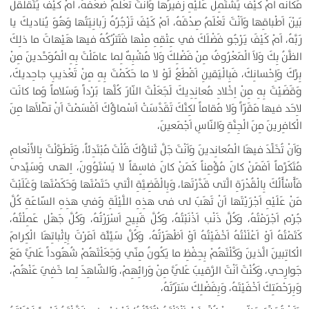
مَكانَه اَمْ كَيْفَ يَشْتَمِلُ عَلَيْهِ زَفيرُها وَاَنْتَ تَعْلَمُ ضَعْفَهُ، اَمْ كَيْفَ يَتَقَلْقَلُ
بَيْنَ اَطْباقِها وَاَنْتَ تَعْلَمُ صِدْقَهُ، اَمْ كَيْفَ تَزْجُرُهُ زَبانِيَتُها وَهُوَ يُناديكَ يا
رَبَّهُ، اَمْ كَيْفَ يَرْجُو فَضْلَكَ في عِتْقِهِ مِنْها فَتَتْرُكُهُ فيها هَيْهاتَ ما ذلِكَ
الظَّنُ بِكَ وَلاَ الْمَعْرُوفُ مِنْ فَضْلِكَ وَلا مُشْبِهٌ لِما عامَلْتَ بِهِ الْمُوَحِّدينَ مِنْ
بِرِّكَ وَاِحْسانِكَ، فَبِالْيَقينِ اَقْطَعُ لَوْ لا ما حَكَمْتَ بِهِ مِنْ تَعْذيبِ جاحِديكَ،
وَقَضَيْتَ بِهِ مِنْ اِخْلادِ مُعانِدِيكَ لَجَعَلْتَ النّارَ كُلَّها بَرْداً وَسَلاماً وَما كانَت
لاِحَد فيها مَقَرّاً وَلا مُقاماً لكِنَّكَ تَقَدَّسَتْ اَسْماؤُكَ اَقْسَمْتَ اَنْ تَمْلاَها مِنَ
الْكافِرينَ مِنَ الْجِنَّةِ وَالنّاسِ اَجْمَعينَ،
وَاَنْ تُخَلِّدَ فيهَا الْمُعانِدينَ وَاَنْتَ جَلَّ ثَناؤُكَ قُلْتَ مُبْتَدِئاً، وَتَطَوَّلْتَ بِالاًنْعامِ
مُتَكَرِّماً اَفَمَنْ كانَ مُؤْمِناً كَمَنْ كانَ فاسِقاً لا يَسْتَوُونَ، اِلهى وَسَيِّدى
فَأَسْأَلُكَ بِالْقُدْرَةِ الَّتى قَدَّرْتَها، وَبِالْقَضِيَّةِ الَّتي حَتَمْتَها وَحَكَمْتَها وَغَلَبْتَ
مَنْ عَلَيْهِ اَجْرَيْتَها اَنْ تَهَبَ لى فى هذِهِ اللَّيْلَةِ وَفي هذِهِ السّاعَةِ كُلَّ
جُرْم اَجْرَمْتُهُ، وَكُلَّ ذَنْب اَذْنَبْتُهُ، وَكُلَّ قَبِيح اَسْرَرْتُهُ، وَكُلَّ جَهْل عَمِلْتُهُ،
كَتَمْتُهُ اَوْ اَعْلَنْتُهُ اَخْفَيْتُهُ اَوْ اَظْهَرْتُهُ، وَكُلَّ سَيِّئَة اَمَرْتَ بِاِثْباتِهَا الْكِرامَ
الْكاتِبينَ الَّذينَ وَكَّلْتَهُمْ بِحِفْظِ ما يَكُونُ مِنّي وَجَعَلْتَهُمْ شُهُوداً عَلَيَّ مَعَ
جَوارِحي، وَكُنْتَ اَنْتَ الرَّقيبَ عَلَيَّ مِنْ وَرائِهِمْ، وَالشّاهِدَ لِما خَفِيَ عَنْهُمْ،
وَبِرَحْمَتِكَ اَخْفَيْتَهُ، وَبِفَضْلِكَ سَتَرْتَهُ،