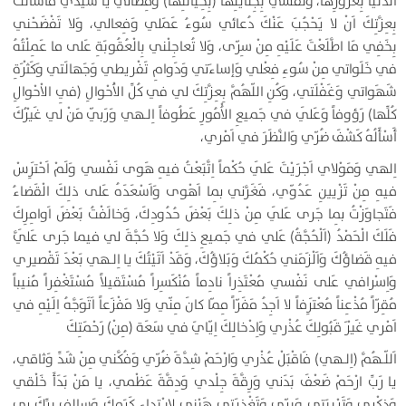
الدُّنْيا بِغُرُورِها، وَنَفْسي بِجِنايَتِها (بِخِيانَتِها) وَمِطالي يا سَيِّدي فَأَسْأَلُكَ
بِعِزَّتِكَ اَنْ لا يَحْجُبَ عَنْكَ دُعائي سُوءُ عَمَلي وَفِعالي، وَلا تَفْضَحْني
بِخَفِي مَا اطَّلَعْتَ عَلَيْهِ مِنْ سِرّى، وَلا تُعاجِلْني بِالْعُقُوبَةِ عَلى ما عَمِلْتُهُ
في خَلَواتي مِنْ سُوءِ فِعْلي وَإساءَتي وَدَوامِ تَفْريطي وَجَهالَتي وَكَثْرَةِ
شَهَواتي وَغَفْلَتي، وَكُنِ اللّهُمَّ بِعِزَّتِكَ لي في كُلِّ الاَْحْوالِ (فِي الاْحْوالِ
كُلِّها) رَؤوفاً وَعَلَي في جَميعِ الاُْمُورِ عَطُوفاً اِلـهي وَرَبّي مَنْ لي غَيْرُكَ
أَسْأَلُهُ كَشْفَ ضُرّي وَالنَّظَرَ في اَمْري،
اِلهي وَمَوْلاي اَجْرَيْتَ عَلَي حُكْماً اِتَّبَعْتُ فيهِ هَوى نَفْسي وَلَمْ اَحْتَرِسْ
فيهِ مِنْ تَزْيينِ عَدُوّي، فَغَرَّني بِما اَهْوى وَاَسْعَدَهُ عَلى ذلِكَ الْقَضاءُ
فَتَجاوَزْتُ بِما جَرى عَلَي مِنْ ذلِكَ بَعْضَ حُدُودِكَ، وَخالَفْتُ بَعْضَ اَوامِرِكَ
فَلَكَ الْحَمْدُ (اَلْحُجَّةُ) عَلي في جَميعِ ذلِكَ وَلا حُجَّةَ لي فيما جَرى عَلَيَّ
فيهِ قَضاؤُكَ وَاَلْزَمَني حُكْمُكَ وَبَلاؤُكَ، وَقَدْ اَتَيْتُكَ يا اِلـهي بَعْدَ تَقْصيري
وَاِسْرافي عَلى نَفْسي مُعْتَذِراً نادِماً مُنْكَسِراً مُسْتَقيلاً مُسْتَغْفِراً مُنيباً
مُقِرّاً مُذْعِناً مُعْتَرِفاً لا اَجِدُ مَفَرّاً مِمّا كانَ مِنّي وَلا مَفْزَعاً اَتَوَجَّهُ اِلَيْهِ في
اَمْري غَيْرَ قَبُولِكَ عُذْري وَاِدْخالِكَ اِيّايَ في سَعَة (مِنْ) رَحْمَتِكَ
اَللّـهُمَّ (اِلـهي) فَاقْبَلْ عُذْري وَارْحَمْ شِدَّةَ ضُرّي وَفُكَّني مِنْ شَدِّ وَثاقي،
يا رَبِّ ارْحَمْ ضَعْفَ بَدَني وَرِقَّةَ جِلْدي وَدِقَّةَ عَظْمي، يا مَنْ بَدَأَ خَلْقي
وَذِكْري وَتَرْبِيَتي وَبِرّى وَتَغْذِيَتي هَبْني لاِبـْتِداءِ كَرَمِكَ وَسالِفِ بِرِّكَ بي