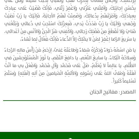
بِرَحْمَتِكَ، وَاجْعَلْ لِسانى بِذِكْرِكَ لَهِجَاً وَقَلْبي بِحُبِّكَ مُتَيَّماً وَمُنَّ عَلَيَّ
بِحُسْنِ اِجابَتِكَ، وَاَقِلْني عَثْرَتي وَاغْفِرْ زَلَّتي، فَاِنَّكَ قَضَيْتَ عَلى عِبادِكَ
بِعِبادَتِكَ، وَاَمَرْتَهُمْ بِدُعائِكَ، وَضَمِنْتَ لَهُمُ الاْجابَةَ، فَاِلَيْكَ يا رَبِّ نَصَبْتُ
وَجْهي وَاِلَيْكَ يا رَبِّ مَدَدْتُ يَدي، فَبِعِزَّتِكَ اسْتَجِبْ لي دُعائي وَبَلِّغْني
مُنايَ وَلا تَقْطَعْ مِنْ فَضْلِكَ رَجائي، وَاكْفِني شَرَّ الْجِنِّ وَالاْنْسِ مِنْ اَعْدائي،
يا سَريعَ الرِّضا اِغْفِرْ لِمَنْ لا يَمْلِكُ إلاّ الدُّعاءَ فَاِنَّكَ فَعّالٌ لِما تَشاءُ،
يا مَنِ اسْمُهُ دَواءٌ وَذِكْرُهُ شِفاءٌ وَطاعَتُهُ غِنىً، اِرْحَمْ مَنْ رَأْسُ مالِهِ الرَّجاءُ
وَسِلاحُهُ الْبُكاءُ، يا سابِـغَ النِّعَمِ، يا دافِعَ النِّقَمِ، يا نُورَ الْمُسْتَوْحِشينَ فِي
الظُّلَمِ، يا عالِماً لا يُعَلَّمُ، صَلِّ عَلى مُحَمَّد وَآلِ مُحَمَّد وَافْعَلْ بي ما اَنْتَ
اَهْلُهُ وَصَلَّى اللهُ عَلى رَسُولِهِ وَالاْئِمَّةِ الْمَيامينَ مِنْ آلِهِ (اَهْلِهِ) وَسَلَّمَ
تَسْليماً كَثيراً .
المصدر: مفاتيح الجنان