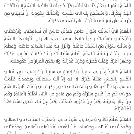
اَللّهُمَّ اغْفِرْ لي كُلَّ ذَنْب اَذْنَبْتُهُ، وَكُلَّ خَطيئَة اَخْطَأتُها، اَللّهُمَّ اِنّي اَتَقَرَّبُ
اِلَيْكَ بِذِكْرِكَ، وَاَسْتَشْفِعُ بِكَ اِلى نَفْسِكَ، وَأَسْأَلُكَ بِجُودِكَ اَنْ تُدْنِيَني مِنْ
قُرْبِكَ، وَاَنْ تُوزِعَني شُكْرَكَ، وَاَنْ تُلْهِمَني ذِكْرَكَ،
اَللّهُمَّ اِنّي أَسْأَلُكَ سُؤالَ خاضِع مُتَذَلِّل خاشِع اَنْ تُسامِحَني وَتَرْحَمَني
وَتَجْعَلَني بِقِسْمِكَ راضِياً قانِعاً وَفي جَميعِ الاْحْوالِ مُتَواضِعاً، اَللّهُمَّ
وَأَسْأَلُكَ سُؤالَ مَنِ اشْتَدَّتْ فاقَتُهُ، وَاَنْزَلَ بِكَ عِنْدَ الشَّدائِدِ حاجَتَهُ، وَعَظُمَ
فيما عِنْدَكَ رَغْبَتُهُ، اَللّـهُمَّ عَظُمَ سُلْطانُكَ وَعَلا مَكانُكَ وَخَفِي مَكْرُكَ
وَظَهَرَ اَمْرُكَ وَغَلَبَ قَهْرُكَ وَجَرَتْ قُدْرَتُكَ وَلا يُمْكِنُ الْفِرارُ مِنْ حُكُومَتِكَ،
اَللّهُمَّ لا اَجِدُ لِذُنُوبي غافِراً، وَلا لِقَبائِحي ساتِراً، وَلا لِشَيء مِنْ عَمَلِي
الْقَبيحِ بِالْحَسَنِ مُبَدِّلاً غَيْرَكَ لا اِلـهَ إلاّ اَنْتَ سُبْحانَكَ وَبِحَمْدِكَ ظَلَمْتُ
نَفْسي، وَتَجَرَّأْتُ بِجَهْلي وَسَكَنْتُ اِلى قَديمِ ذِكْرِكَ لي وَمَنِّكَ عَلَيَّ، اَللّهُمَّ
مَوْلاي كَمْ مِنْ قَبيح سَتَرْتَهُ وَكَمْ مِنْ فادِح مِنَ الْبَلاءِ اَقَلْتَهُ (اَمَلْتَهُ) وَكَمْ
مِنْ عِثار وَقَيْتَهُ، وَكَمْ مِنْ مَكْرُوه دَفَعْتَهُ، وَكَمْ مِنْ ثَناء جَميل لَسْتُ اَهْلاً
لَهُ نَشَرْتَهُ،
اَللّهُمَّ عَظُمَ بَلائي وَاَفْرَطَ بي سُوءُ حالي، وَقَصُرَتْ (قَصَّرَتْ) بي اَعْمالي
وَقَعَدَتْ بي اَغْلالى، وَحَبَسَني عَنْ نَفْعي بُعْدُ اَمَلي (آمالي)، وَخَدَعَتْنِي