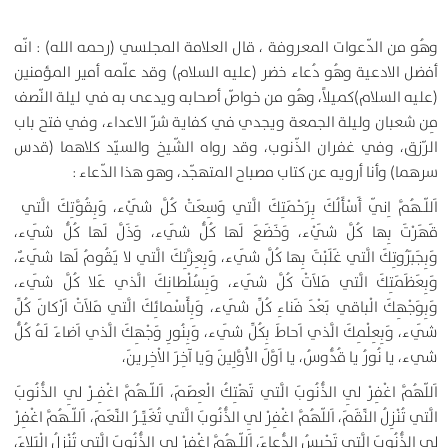
وهُو من الدّعوات المعروفة ، قال العلامة المجلسي (رحمه الله) : انّه
أفضل الادعية وهُو دُعاء خضر (عليه السلام) وقد علّمه أمير المؤمنين
(عليه السلام)كميلاً، وهُو من خواصّ أصحابه ويدعى به في ليلة النّصف
مِن شعبان وليلة الجمعة ويجدي في كفاية شرّ الاعداء، وفي فتح باب
الرّزق، وفي غفران الذّنوب، وقد رواه الشّيخ والسيّد كلاهما (قدس
سرهما) وأنا أرويه عن كتاب مصباح المتهجّد، وهو هذا الدّعاء :
اَللّـهُمَّ اِنّي أَسْأَلُكَ بِرَحْمَتِكَ الَّتي وَسِعَتْ كُلَّ شَيْء، وَبِقُوَّتِكَ الَّتي
قَهَرْتَ بِها كُلَّ شَيْء، وَخَضَعَ لَها كُلُّ شَيء، وَذَلَّ لَها كُلُّ شَيء،
وَبِجَبَرُوتِكَ الَّتي غَلَبْتَ بِها كُلَّ شَيء، وَبِعِزَّتِكَ الَّتي لا يَقُومُ لَها شَيءٌ،
وَبِعَظَمَتِكَ الَّتي مَلاَتْ كُلَّ شَيء، وَبِسُلْطانِكَ الَّذي عَلا كُلَّ شَيء،
وَبِوَجْهِكَ الْباقي بَعْدَ فَناءِ كُلِّ شَيء، وَبِأَسْمائِكَ الَّتي مَلاَتْ اَرْكانَ كُلِّ
شَيء، وَبِعِلْمِكَ الَّذي اَحاطَ بِكُلِّ شَيء، وَبِنُورِ وَجْهِكَ الَّذي اَضاءَ لَهُ كُلُّ
شيء، يا نُورُ يا قُدُّوسُ، يا اَوَّلَ الاَْوَّلِينَ وَيا آخِرَ الاْخِرينَ،
اَللّهُمَّ اغْفِرْ لِي الذُّنُوبَ الَّتي تَهْتِكُ الْعِصَمَ، اَللّـهُمَّ اغْفِـرْ لِي الذُّنُوبَ
الَّتي تُنْزِلُ النِّقَمَ، اَللّهُمَّ اغْفِرْ لِي الذُّنُوبَ الَّتي تُغَيِّـرُ النِّعَمَ، اَللّـهُمَّ اغْفِرْ
لي الذُّنُوبَ الَّتي تَحْبِسُ الدُّعاءَ، اَللّـهُمَّ اغْفِرْ لِي الذُّنُوبَ الَّتي تُنْزِلُ الْبَلاءَ،