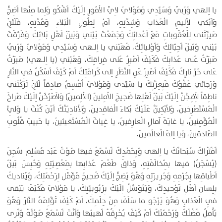
يا اِلهي وَرَبّي وَسَيِّدِي وَمَوْلايَ لاِيِّ الاْمُورِ اِلَيْكَ اَشْكُو وَلِما مِنْها اَضِجُّ
وَاَبْكي لاَِليمِ الْعَذابِ وَشِدَّتِهِ، اَمْ لِطُولِ الْبَلاءِ وَمُدَّتِهِ، فَلَئِنْ
صَيَّرْتَنى لِلْعُقُوباتِ مَعَ اَعْدائِكَ وَجَمَعْتَ بَيْني وَبَيْنَ اَهْلِ بَلائِكَ وَفَرَّقْتَ
بَيْني وَبَيْنَ اَحِبّائِكَ وَاَوْليائِكَ، فَهَبْني يا اِلـهى وَسَيِّدِي وَمَوْلايَ وَرَبّي
صَبَرْتُ عَلى عَذابِكَ فَكَيْفَ اَصْبِرُ عَلى فِراقِكَ، وَهَبْني (يا اِلـهي) صَبَرْتُ
عَلى حَرِّ نارِكَ فَكَيْفَ اَصْبِرُ عَنِ النَّظَرِ اِلى كَرامَتِكَ اَمْ كَيْفَ اَسْكُنُ فِي النّارِ
وَرَجائي عَفْوُكَ فَبِعِزَّتِكَ يا سَيِّدى وَمَوْلايَ اُقْسِمُ صادِقاً لَئِنْ تَرَكْتَني
ناطِقاً لاَِضِجَّنَّ اِلَيْكَ بَيْنَ اَهْلِها ضَجيجَ الاْمِلينَ (الاْلِمينَ) وَلاَصْرُخَنَّ اِلَيْكَ صُراخَ
الْمَسْتَصْرِخينَ، وَلاَبْكِيَنَّ عَلَيْكَ بُكاءَ الْفاقِدينَ، وَلاَنادِيَنَّكَ اَيْنَ كُنْتَ يا وَلِيَّ
الْمُؤْمِنينَ، يا غايَةَ آمالِ الْعارِفينَ، يا غِياثَ الْمُسْتَغيثينَ، يا حَبيبَ قُلُوبِ
الصّادِقينَ، وَيا اِلهَ الْعالَمينَ،
اَفَتُراكَ سُبْحانَكَ يا اِلهى وَبِحَمْدِكَ تَسْمَعُ فيها صَوْتَ عَبْد مُسْلِم سُجِنَ
(يُسْجَنُ) فيها بِمُخالَفَتِهِ، وَذاقَ طَعْمَ عَذابِها بِمَعْصِيَتِهِ وَحُبِسَ بَيْنَ
اَطْباقِها بِجُرْمِهِ وَجَريرَتِهِ وَهُوَ يَضِجُّ اِلَيْكَ ضَجيجَ مُؤَمِّل لِرَحْمَتِكَ، وَيُناديكَ
بِلِسانِ اَهْلِ تَوْحيدِكَ، وَيَتَوَسَّلُ اِلَيْكَ بِرُبُوبِيَّتِكَ، يا مَوْلايَ فَكَيْفَ يَبْقى
فِي الْعَذابِ وَهُوَ يَرْجُو ما سَلَفَ مِنْ حِلْمِكَ، اَمْ كَيْفَ تُؤْلِمُهُ النّارُ وَهُوَ
يَأْملُ فَضْلَكَ وَرَحْمَتَكَ اَمْ كَيْفَ يُحْرِقُهُ لَهيبُها وَاَنْتَ تَسْمَعُ صَوْتَهُ وَتَرى