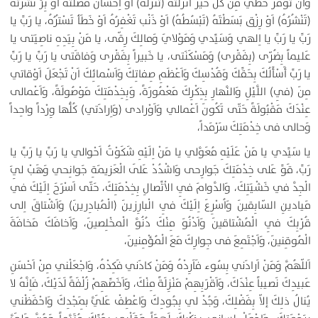
وَاَنْ تُوَفِّرَ حَظّي مِنْ كُلِّ خَيْر اَنْزَلْتَهُ (تُنَزِّلُهُ) اَوْ اِحْسان فَضَّلْتَهُ اَوْ بِرٍّ نَشَرْتَهُ
(تَنْشُرُهُ) اَوْ رِزْق بَسَطْتَهُ (تَبْسُطُهُ) اَوْ ذَنْب تَغْفِرُهُ اَوْ خَطَأ تَسْتُرُهُ، يا رَبِّ يا
رَبِّ يا رَبِّ يا اِلهي وَسَيِّدي وَمَوْلايَ وَمالِكَ رِقّى، يا مَنْ بِيَدِهِ ناصِيَتى يا
عَليماً بِضُرّى (بِفَقْرى) وَمَسْكَنَتى، يا خَبيراً بِفَقْرى وَفاقَتى يا رَبِّ يا رَبِّ
يا رَبِّ أَسْأَلُكَ بِحَقِّكَ وَقُدْسِكَ وَاَعْظَمِ صِفاتِكَ وَاَسْمائِكَ اَنْ تَجْعَلَ اَوْقاتي
مِنَ (فِي) اللَّيْلِ وَالنَّهارِ بِذِكْرِكَ مَعْمُورَةً، وَبِخِدْمَتِكَ مَوْصُولَةً، وَاَعْمالى
عِنْدَكَ مَقْبُولَةً حَتّى تَكُونَ اَعْمالي وَاَوْرادى (وَاِرادَتي) كُلُّها وِرْداً واحِداً
وَحالى فى خِدْمَتِكَ سَرْمَداً،
يا سَيِّدي يا مَنْ عَلَيْهِ مُعَوَّلي يا مَنْ اِلَيْهِ شَكَوْتُ اَحْوالي يا رَبِّ يا رَبِّ يا
رَبِّ، قَوِّ عَلى خِدْمَتِكَ جَوارِحى وَاشْدُدْ عَلَى الْعَزيمَةِ جَوانِحي وَهَبْ لِيَ
الْجِدَّ في خَشْيَتِكَ، وَالدَّوامَ فِي الاْتِّصالِ بِخِدْمَتِكَ، حَتّى اَسْرَحَ اِلَيْكَ في
مَيادينِ السّابِقينَ وَاُسْرِعَ اِلَيْكَ فِي الْبارِزينَ (الْمُبادِرينَ) وَاَشْتاقَ اِلى
قُرْبِكَ فِي الْمُشْتاقينَ وَاَدْنُوَ مِنْكَ دُنُوَّ الْمخْلِصينَ، وَاَخافَكَ مَخافَةَ
الْمُوقِنينَ، وَاَجْتَمِعَ فى جِوارِكَ مَعَ الْمُؤْمِنينَ،
اَللّهُمَّ وَمَنْ اَرادَني بِسُوء فَاَرِدْهُ وَمَنْ كادَني فَكِدْهُ، وَاجْعَلْني مِنْ اَحْسَنِ
عَبيدِكَ نَصيباً عِنْدَكَ، وَاَقْرَبِهِمْ مَنْزِلَةً مِنْكَ، وَاَخَصِّهِمْ زُلْفَةً لَدَيْكَ، فَاِنَّهُ لا
يُنالُ ذلِكَ إلاّ بِفَضْلِكَ، وَجُدْ لي بِجُودِكَ وَاعْطِفْ عَلَيَّ بِمَجْدِكَ وَاحْفَظْني