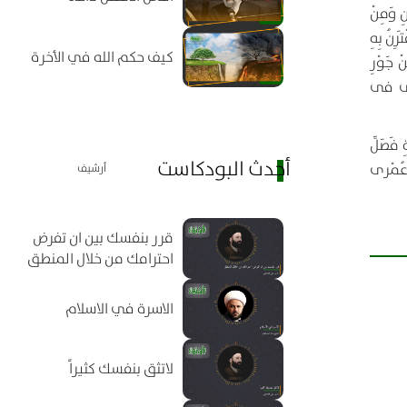
نِ وَمِنْ
رِنُ بِهِ
كيف حكم الله في الأخرة
ْ جَوْرِ
ْنى فى
 فَصَلِّ
أحدث البودكاست
ِ عُمْرى
أرشيف
قرر بنفسك بين ان تفرض
احترامك من خلال المنطق
الاسرة في الاسلام
لاتثق بنفسك كثيراً