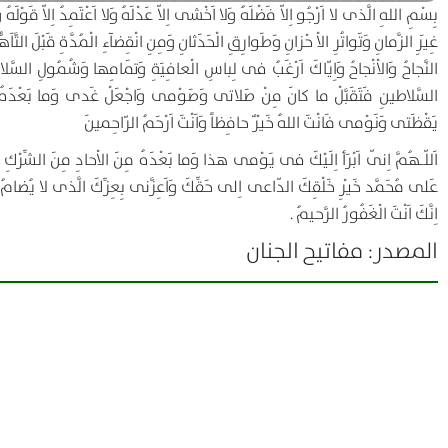
بِسْمِ اللهِ الَّذى لا اَرْجُو اِلاّ فَضْلَهُ وَلا اَخْشى اِلاّ عَدْلَهُ وَلا اَعْتَمِدُ اِلاّ قَوْلَهُ 
غِيَرِ الزَّمانِ وَتَواتُرِ الاْ حْزانِ وَطَوارِقِ الْحَدَثانِ وَمِنِ انْقِضآءِ الْمُدَّةِ قَبْلَ التَّا
النَّجاحُ وَالاْنْجاحُ وَاِيّاكَ اَرْغَبُ فى لِباسِ الْعافِيَةِ وَتَمامِها وَشُمُولِ السَّلام
السَّلاطينِ فَتَقَبَّلْ ما كانَ مِنْ صَلاتى وَصَوْمى وَاجْعَلْ غَدى وَما بَع
يَقْظَتى وَنَوْمى فَانْتَ اللهُ خَيْرٌ حافِظاً وَاَنْتَ اَرْحَمُ الرّاحِمينَ
اَللّـهُمَّ اِنّى اَبْرَأ اِلَيْكَ فى يَوْمى هذا وَما بَعْدَهُ مِنَ الاْحادِ مِنَ الشِّرْكِ وَال
عَلى مُحَمَّد خَيْرِ خَلْقِكَ الدّاعى اِلى حَقِّكَ وَاَعِزَّنى بِعِزِّكَ الَّذى لا يُضامُ وَا
اِنَّكَ اَنْتَ الْغَفُورُ الرَّحيمُ .
المصدر: مفاتيح الجنان