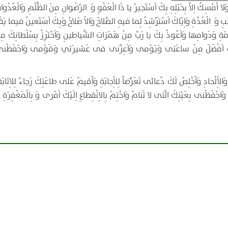
وَلا اُمْسِكُ اِلاّ بِحَبْلِهِ بِكَ اَسْتَجيرُ يا ذَا الْعَفْوِ وَ الرِّضْوانِ مِنَ الظُّلْمِ وَالْعُدْوا
َهُّبِ وَ الْعُدَّةِ وَاِيّاكَ اَسْتَرْشِدُ لِما فيهِ الصَّلاحُ وَالاْ صْلاحُ وَبِكَ اَسْتَعينُ فيما يَقْتَ
َةِ وَدَوامِها وَاَعُوذُ بِكَ يا رَبِّ مِنْ هَمَزاتِ الشَّياطينِ وَاَحْتَرِزُ بِسُلْطانِكَ مِن
ْدَهُ اَفْضَلَ مِنْ ساعَتى وَيَوْمى وَاَعِزَّنى فى عَشيرَتي وَقَوْمى وَاحْفَظ
اِْلْحادِ وَاُخْلِصُ لَكَ دُعائى تَعَرُّضاً لِلاِْجابَةِ وَاُقيمُ عَلى طاعَتِكَ رَجاءً لِلاِثابَةِ
حْفَظْنى بِعَيْنِكَ الَّتى لا تَنامُ وَاخْتِمْ بِالاِنْقِطاعِ اِلَيْكَ اَمْرى وَ بِالْمَغْفِرَة