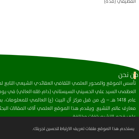
القطيفي (قده)
مَن نحن
تأسس الموقع والمحور العلمي الثقافي العقائدي الشيعي التابع لمك
العظمى السيد علي الحسيني السيستاني (دام ظله العالي) في يوم 
عام 1418 هـ – ق من قبل مركز آل البيت (ع) العالمي للمعلومات
معارف عالم التشيع. ويقدم هذا الموقع العلمي آلاف المقالات البحثي
على فهم التشيع بلغات مختلفة.
يستخدم هذا الموقع ملفات تعريف الارتباط لتحسين تجربتك.