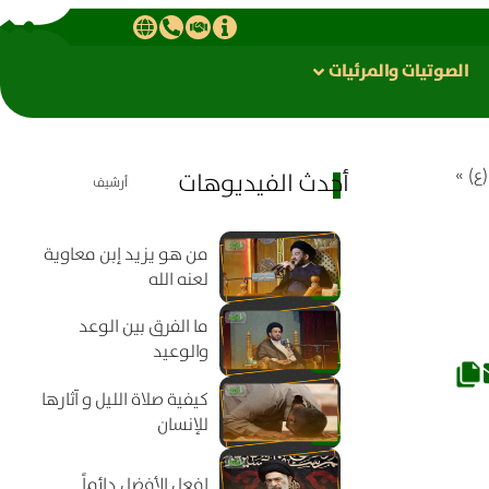
الصوتیات والمرئیات
ع)
»
أحدث الفيديوهات
أرشيف
من هو يزيد إبن معاوية
لعنه الله
ما الفرق بين الوعد
والوعيد
كيفية صلاة الليل و آثارها
للإنسان
افعل الأفضل دائماً