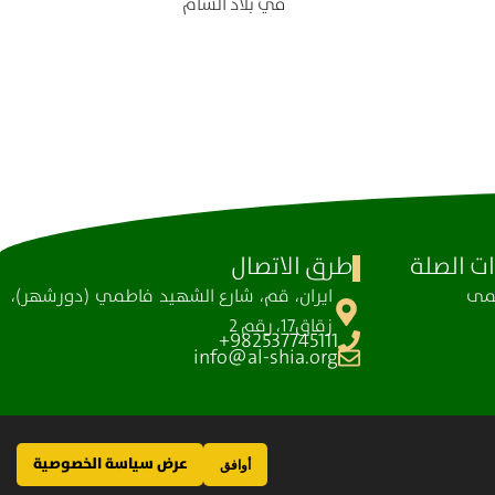
في بلاد الشام
ت الصلة
طرق الاتصال
ظمی
ايران، قم، شارع الشهيد فاطمي (دورشهر)،
زقاق17، رقم 2
982537745111+
info@al-shia.org
عرض سياسة الخصوصية
أوافق