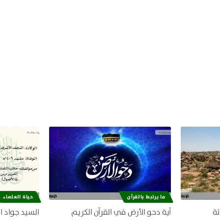
ما يرتبط بالقرآن
حياة العلماء
تة
آية دحو الأرض في القرآن الكريم
السيد جواد ا