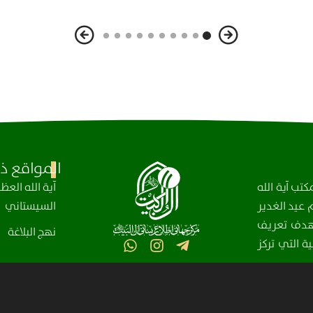
المواقع ذا
تب آية الله
آیة الله الع
عيد الغدير
السيستاني
، بهدف تعريف
نهج البلاغة
ة التي تركز
مركز آل البيت (عليهم السلام) العالمي للمعلومات – جميع الحقوق محفوظة © 2025-2004