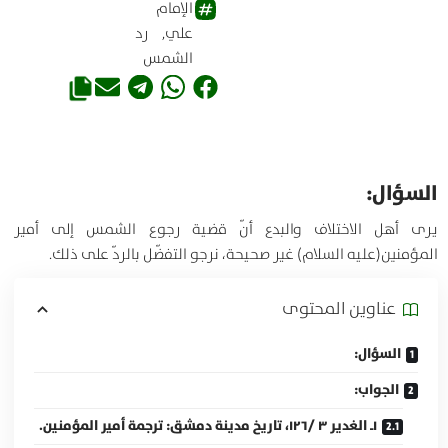
الإمام
علي
,
رد
الشمس
السؤال:
يرى أهل الاختلاف والبدع أنّ قضية رجوع الشمس إلى أمير
المؤمنين(عليه السلام) غير صحيحة، نرجو التفضّل بالردّ على ذلك.
عناوين المحتوی
السؤال:
الجواب:
۱ـ الغدير ۳ /۱۲۶، تاريخ مدينة دمشق: ترجمة أمير المؤمنين.