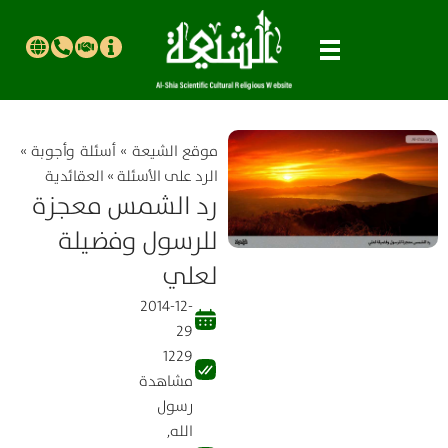
موقع الشیعة
»
أسئلة وأجوبة
»
الرد على الأسئلة
»
العقائدية
رد الشمس معجزة
للرسول وفضيلة
لعلي
2014-12-
29
1229
مشاهدة
رسول
الله
,