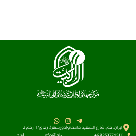
ايران، قم، شارع الشهيد فاطمي(دورشهر)، زقاق17، رقم 2
نهج
info@al-
982537745111+