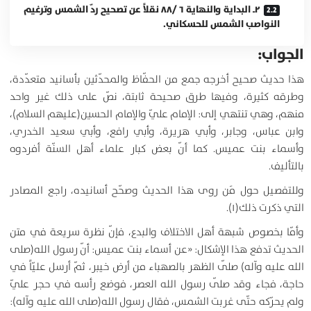
۲ـ البداية والنهاية ۶ /۸۸ نقلاً عن تصحيح ردّ الشمس وترغيم
النواصب الشمس للحسكاني.
الجواب:
هذا حديث صحيح أخرجه جمع من الحفّاظ والمحدّثين بأسانيد متعدّدة،
وطرقه كثيرة، وفيها طرق صحيحة ثابتة، نصّ على ذلك غير واحد
منهم، وهي تنتهي إلى: الإمام عليّ والإمام الحسين(عليهم السلام)،
وابن عباس، وجابر، وأبي هريرة، وأبي رافع، وأبي سعيد الخدري،
وأسماء بنت عميس. كما أنّ بعض كبار علماء أهل السنّة أفردوه
بالتأليف.
وللتفصيل حول مَن روى هذا الحديث وصحّح أسانيده، راجع المصادر
التي ذكرت ذلك(۱).
وأمّا بخصوص شبهة أهل الاختلاف والبدع، فإنّ نظرة سريعة في متن
الحديث تدفع هذا الإشكال: «عن أسماء بنت عميس: أنّ رسول الله(صلى
الله عليه وآله) صلّى الظهر بالصهباء من أرض خيبر، ثمّ أرسل عليّاً في
حاجة، فجاء وقد صلّى رسول الله العصر، فوضع رأسه في حجر عليّ
ولم يحرّكه حتّى غربت الشمس، فقال رسول الله(صلى الله عليه وآله):