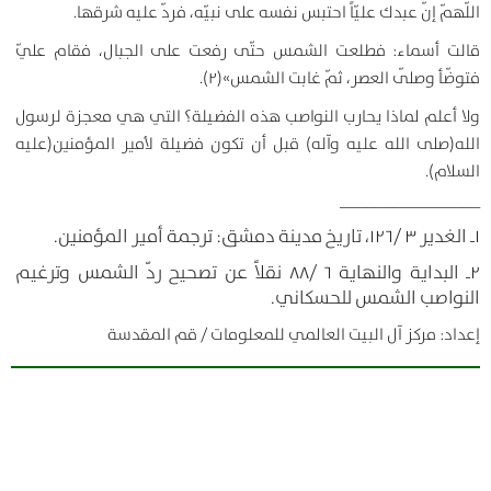
اللّهمّ إنّ عبدك عليّاً احتبس نفسه على نبيّه، فردّ عليه شرقها.
قالت أسماء: فطلعت الشمس حتّى رفعت على الجبال، فقام عليّ
فتوضّأ وصلّى العصر، ثمّ غابت الشمس»(۲).
ولا أعلم لماذا يحارب النواصب هذه الفضيلة؟ التي هي معجزة لرسول
الله(صلى الله عليه وآله) قبل أن تكون فضيلة لأمير المؤمنين(عليه
السلام).
________________
۱ـ الغدير ۳ /۱۲۶، تاريخ مدينة دمشق: ترجمة أمير المؤمنين.
۲ـ البداية والنهاية ۶ /۸۸ نقلاً عن تصحيح ردّ الشمس وترغيم
النواصب الشمس للحسكاني.
إعداد: مركز آل البيت العالمي للمعلومات / قم المقدسة