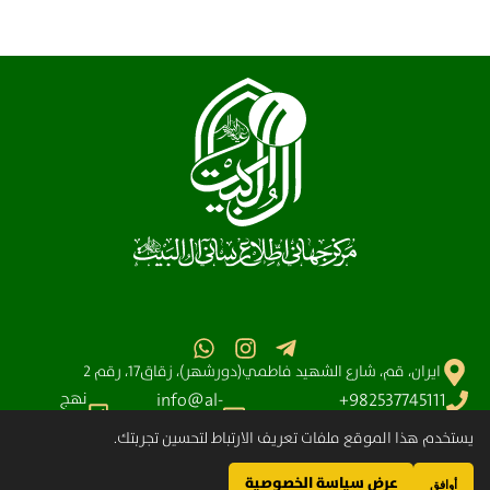
ايران، قم، شارع الشهيد فاطمي(دورشهر)، زقاق17، رقم 2
نهج
info@al-
982537745111+
البلاغه
آیت الله سیستانی
shia.org
يستخدم هذا الموقع ملفات تعريف الارتباط لتحسين تجربتك.
عرض سياسة الخصوصية
مركز آل البيت (عليهم السلام) العالمي للمعلومات – جميع الحقوق محفوظة © 2025-
أوافق