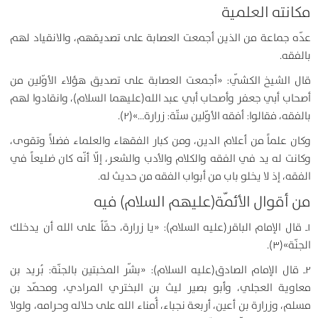
مكانته العلمية
عدّه جماعة من الذين أجمعت العصابة على تصديقهم، والانقياد لهم
بالفقه.
قال الشيخ الكشّي: «أجمعت العصابة على تصديق هؤلاء الأوّلين من
أصحاب أبي جعفر وأصحاب أبي عبد الله(عليهما السلام)، وانقادوا لهم
بالفقه، فقالوا: أفقه الأوّلين ستّة: زرارة…»(۲).
وكان علماً من أعلام الدين، ومن كبار الفقهاء والعلماء فضلاً وتقوى،
وكانت له يد في الفقه والكلام والأدب والشعر، إلّا أنّه كان ضليعاً في
الفقه، إذ لا يخلو باب من أبواب الفقه من حديث له.
من أقوال الأئمّة(عليهم السلام) فيه
۱ـ قال الإمام الباقر(عليه السلام): «يا زرارة، حقّاً على الله أن يدخلك
الجنّة»(۳).
۲ـ قال الإمام الصادق(عليه السلام): «بشّر المخبتين بالجنّة: بُريد بن
معاوية العجلي، وأبو بصير ليث بن البختري المرادي، ومحمّد بن
مسلم، وزرارة بن أعين، أربعة نجباء، أُمناء الله على حلاله وحرامه، ولولا