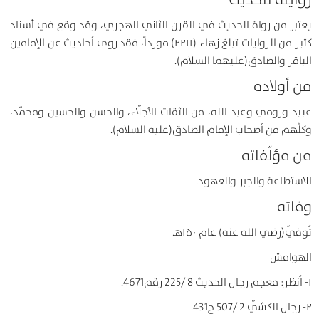
يعتبر من رواة الحديث في القرن الثاني الهجري، وقد وقع في أسناد
كثير من الروايات تبلغ زهاء (۲۲۱۱) مورداً، فقد روى أحاديث عن الإمامين
الباقر والصادق(عليهما السلام).
من أولاده
عبيد ورومي وعبد الله، من الثقات الأجلّاء، والحسن والحسين ومحمّد،
وكلّهم من أصحاب الإمام الصادق(عليه السلام).
من مؤلّفاته
الاستطاعة والجبر والعهود.
وفاته
تُوفّي(رضي الله عنه) عام ۱۵۰ﻫ.
الهوامش
۱- اُنظر: معجم رجال الحديث 8 /225 رقم4671.
۲- رجال الكشّي 2 /507 ح431.