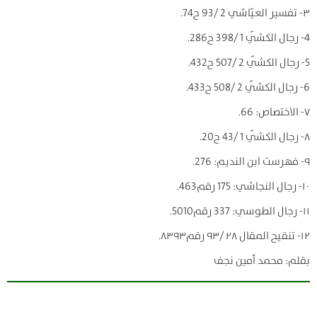
۳- تفسير العيّاشي 2 /93 ح74.
4- رجال الكشّي 1 /398 ح286.
5- رجال الكشّي 2 /507 ح432.
6- رجال الكشّي 2 /508 ح433.
۷- الاختصاص: 66.
۸- رجال الكشّي 1 /43 ح20.
۹- فهرست ابن النديم: 276.
۱۰- رجال النجاشي: 175 رقم463.
۱۱- رجال الطوسي: 337 رقم5010.
۱۲- تنقيح المقال ۲۸ /۹۳ رقم۸۳۹۳.
بقلم: محمد أمين نجف