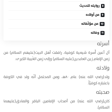
روايته للحديث
من أولاده
من مؤلّفاته
وفاته
أسرته
آل أعين أُسرة شيعية كوفية، رافقت أهل البيت(عليهم السلام) من
زمن الإمام زين العابدين(عليه السلام) وإلى زمن الغَيبة الكبرى.
ولادته
ولد(رضي الله عنه) عام ۸۰ﻫ، ومن المحتمل أنّه ولد في الكوفة
باعتباره كوفيّاً.
صحبته
کان(رضي الله عنه) من أصحاب الإمامين الباقر والصادق(عليهما
السلام).