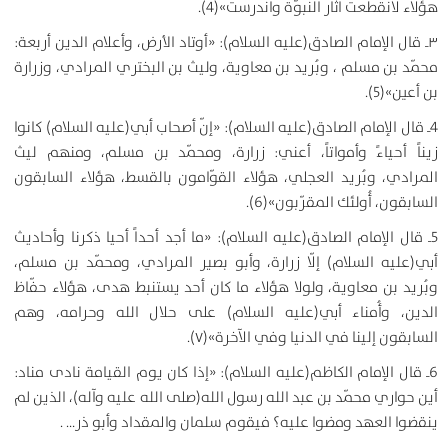
هؤلاء لانقطعت آثار النبوّة واندرست»(4).
۳ـ قال الإمام الصادق(عليه السلام): «أوتاد الأرض، وأعلام الدين أربعة:
محمّد بن مسلم ، وبُريد بن معاوية، وليث بن البختري المرادي، وزرارة
بن أعين»(5).
4ـ قال الإمام الصادق(عليه السلام): «إنّ أصحاب أبي(عليه السلام) كانوا
زيناً أحياءً وأمواتاً، أعني: زرارة، ومحمّد بن مسلم، ومنهم ليث
المرادي، وبُريد العجلي، هؤلاء القوّامون بالقسط، هؤلاء السابقون
السابقون، أُولئك المقرّبون»(6).
5ـ قال الإمام الصادق(عليه السلام): «ما أجد أحداً أحيا ذكرنا وأحاديث
أبي(عليه السلام) إلّا زرارة، وأبو بصير المرادي، ومحمّد بن مسلم،
وبُريد بن معاوية، ولولا هؤلاء ما كان أحد يستنبط هدى، هؤلاء حفّاظ
الدين، وأُمناء أبي(عليه السلام) على حلال الله وحرامه، وهم
السابقون إلينا في الدنيا وفي الآخرة»(۷).
6ـ قال الإمام الكاظم(عليه السلام): «إذا كان يوم القيامة نادى مناد:
أين حواري محمّد بن عبد الله رسول الله(صلى الله عليه وآله)، الذين لم
ينقضوا العهد ومضوا عليه؟ فيقوم سلمان والمقداد وأبو ذر… .