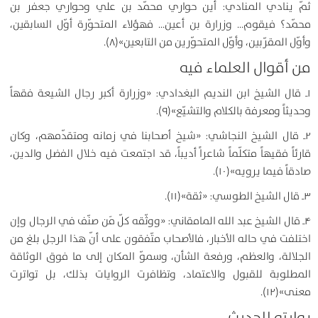
ثمّ ينادي المنادي: أين حواري محمّد بن علي وحواري جعفر بن
محمّد؟ فيقوم… وزرارة بن أعين… فهؤلاء المتحوّرة أوّل السابقين،
وأوّل المقرّبين، وأوّل المتحوّرين من التابعين»(۸).
من أقوال العلماء فيه
۱ـ قال الشيخ ابن النديم البغدادي: «وزرارة أكبر رجال الشيعة فقهاً
وحديثاً ومعرفة بالكلام والتشيّع»(۹).
۲ـ قال الشيخ النجاشي: «شيخ أصحابنا في زمانه ومتقدّمهم، وكان
قارئاً فقيهاً متكلّماً شاعراً أديباً، قد اجتمعت فيه خلال الفضل والدين،
صادقاً فيما يرويه»(۱۰).
۳ـ قال الشيخ الطوسي: «ثقة»(۱۱).
۴ـ قال الشيخ عبد الله المامقاني: «ووثّقه كلّ مَن صنّف في الرجال وإن
اختلفت في حاله الأخبار، فالأصحاب متّفقون على أنّ هذا الرجل بلغ من
الجلالة، والعظم، ورفعة الشأن، وسموّ المكان إلى ما فوق الوثاقة
المطلوبة للقبول والاعتماد، وتظافرت الروايات بذلك، بل تواترت
معنى»(۱۲).
روايته للحديث