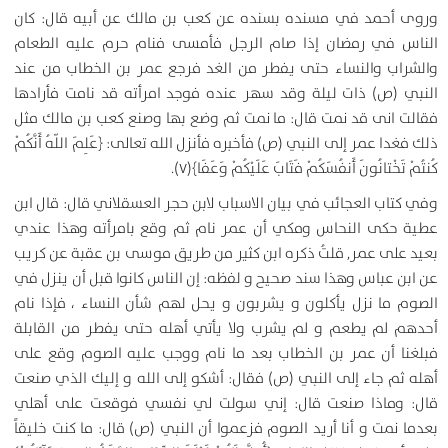
وروى أحمد في مسنده بسنده عن كعب بن مالك عن أبيه قال: كان
الناس في رمضان إذا صام الرجل فأمسى فنام حرم عليه الطعام
والشراب والنساء حتى يفطر من الغد فرجع عمر بن الخطاب من عند
النبي (ص) ذات ليلة وقد سهر عنده فوجد امرأته قد نامت فأرادها
فقالت انى قد نمت قال: ما نمت ثم وضع بها وصنع كعب بن مالك مثل
ذلك فغدا عمر إلى النبي (ص) فأخبره فأنزل الله تعالى: ﴿عَلِمَ اللّهُ أَنَّكُمْ
كُنتُمْ تَخْتانُونَ أَنفُسَكُمْ فَتَابَ عَلَيْكُمْ وَعَفَا﴾(۷).
وفي كتاب العجائب في بيان الاسباب لابن حجر العسقلاني قال: قال ابن
عطية حكى النحاس ومكي أن عمر نام ثم وقع بامرأته وهذا عندي
بعيد على عمر, قلتُ ذكره ابن كثير من طريق موسى بن عقبة عن كريب
عن ابن عباس وهذا سند صحيح و لفظه: إن الناس كانوا قبل أن ينزل في
الصوم ما نزل يأكلون و يشربون و يحل لهم شأن النساء ، فإذا نام
أحدهم لم يطعم و لم يشرب ولا يأتي أهله حتى يفطر من القابلة
فبلغنا أن عمر بن الخطاب بعد ما نام ووجب عليه الصوم وقع على
أهله ثم جاء إلى النبي (ص) فقال: أشكو إلى الله و إليك الذي صنعت
قال: وماذا صنعت قال: إني سولت لي نفسي فوقعت على أهلي
بعدما نمت و أنا أريد الصوم فزعموا أن النبي (ص) قال: ما كنت خليقاً