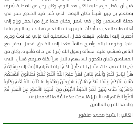
قبل أن يفطر حرم عليه الاكل بعد النوم، وكان رجل من الصحابة يُعرف
بمطعم بن جبير شيخاً فكان الوقت الذي حُفر فيه الخندق حفر في
جملة المسلمين وكان في شهر رمضان فلما فرغ من الحفر وراح إلى
أهله صلى المغرب فأبطأت عليه زوجته بالطعام فغلب عليه النوم فلما
أحضرت إليه الطعام انتبهته فقال: استعمليه أنت فإني قد نمتُ وحرم
عليّ وطوى ليلته وأصبح صائماً فغدا إلى الخندق فجعل يحفر مع
الناس فغشي عليه، فسأله رسول الله (ص) عن حاله فأخبره، وكان من
المسلمين شبان ينكحون نساءهم بالليل سراً لقلة صبرهم فسأل النبي
(ص) الله في ذلك فأنزل الله ﴿أُحِلَّ لَكُمْ لَيْلَةَ الصِّيَامِ الرَّفَثُ إلى نِسَآئِكُمْ
هُنَّ لِبَاسٌ لَّكُمْ وَأَنتُمْ لِبَاسٌ لَّهُنَّ عَلِمَ اللّهُ أَنَّكُمْ كُنتُمْ تَخْتانُونَ أَنفُسَكُمْ
فَتَابَ عَلَيْكُمْ وَعَفَا عَنكُمْ فَالآنَ بَاشِرُوهُنَّ وَابْتَغُواْ مَا كَتَبَ اللّهُ لَكُمْ وَكُلُواْ
وَاشْرَبُواْ حَتَّى يَتَبَيَّنَ لَكُمُ الْخَيْطُ الأَبْيَضُ مِنَ الْخَيْطِ الأَسْوَدِ مِنَ الْفَجْرِ ثُمَّ
أَتِمُّواْ الصِّيَامَ إلى الَّليْلِ﴾ فنسخت هذه الآية ما تقدمها.(۱۲).
والحمد لله رب العالمين
الكاتب: الشيخ محمد صنقور