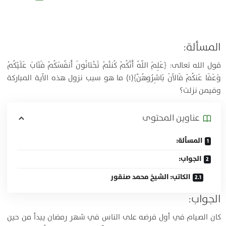
المسألة:
قول الله تعالى: ﴿عَلِمَ اللّهُ أَنَّكُمْ كُنتُمْ تَخْتانُونَ أَنفُسَكُمْ فَتَابَ عَلَيْكُمْ
وَعَفَا عَنكُمْ فَالآنَ بَاشِرُوهُنَّ﴾(۱) ما هو سبب نزول هذه الآية المباركة
وفيمن نزلت؟
عناوين المحتوی
المسألة:
الجواب:
الكاتب: الشيخ محمد صنقور
الجواب:
كان الصيام في أول فرضه على الناس في شهر رمضان يبدأ من حين