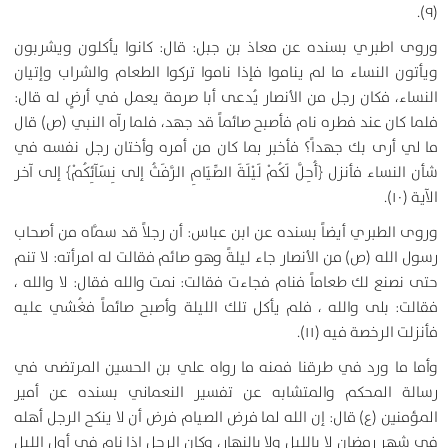
(۹).
وروى اطبري بسنده عن معاذ بن جبل: قال: كانوا يأكلون ويشربون
ويأتون النساء ما لم يناموا فإذا ناموا تركوا الطعام والشراب وإتيان
النساء، فكان رجل من الأنصار يُدعى أبا صرمة يعمل في أرضٍ له قال:
فلما كان عند فطره نام فأصبح صائماً قد جهد، فلما رآه النبي (ص) قال
ما لي أرى بك جهداً؟ فأخبر بما كان من أمره وأختان رجل نفسه في
شأن النساء فأنزل ﴿أُحِلَّ لَكُمْ لَيْلَةَ الصِّيَامِ الرَّفَثُ إلى نِسَآئِكُمْ﴾ إلى آخر
الآية (۱۰).
وروى الطبري أيضاً بسنده عن ابن عباس: أن رجلاً قد سمَّاه من أصحاب
رسول الله (ص) من الأنصار جاء ليلةً وهو صائم فقالت له امرأته: لا تنم
حتى نصنع لك طعاماً فنام فجاءت فقالت: نمت والله فقال: لا والله ،
فقالت: بلى والله ، فلم يأكل تلك الليلة وأصبح صائماً فغُشي عليه
فأنزلت الرخصة فيه (۱۱).
وأما ما ورد في طرقنا فمنه ما رواه علي بن الحسين المرتضى في
رسالة المحكم والمتشابه عن تفسير النعماني بسنده عن أمير
المؤمنين (ع) قال: إن الله لما فرض الصيام فرض أن لا ينكح الرجل أهله
في شهر رمضان لا بالليل ولا بالنهار، وكان الرجل إذا نام في أول الليل