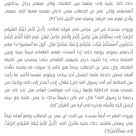
ذلك كله عليه إلى مثلها من القابلة، وكان منهم رجال يختانون
أنفسهم وكان عمر بن الخطاب ممن اختان نفسه فعفا الله عنهم،
وأحل لهم بعد الرقاد وقبله في الليل كله”(۴).
وروى بسنده عن ابن عباس في قوله تعالى: ﴿أُحِلَّ لَكُمْ لَيْلَةَ الصِّيَامِ
الرَّفَثُ إلى نِسَآئِكُمْ هُنَّ لِبَاسٌ لَّكُمْ وَأَنتُمْ لِبَاسٌ لَّهُنَّ عَلِمَ اللّهُ أَنَّكُمْ كُنتُمْ
تَخْتانُونَ أَنفُسَكُمْ فَتَابَ عَلَيْكُمْ وَعَفَا عَنكُمْ﴾ قال : أول ما أسلموا اذا صام
أحدهم يصوم يومه حتى إذا أمسى طعم الطعام فيما بينه وبين
العتمة حتى إذا صُليت حرم عليهم الطعام حتى يمسي من الليلة
القابلة, وإن عمر بن الخطاب بينما هو نائم إذ سولت له نفسه فأتى
أهله لبعض حاجته فلما اغتسل أخذ يبكي ويلوم نفسه كأشد ما رأيت
من الملامة ثُم أتى رسول الله (ص) فقال: إني أعتذر إلى الله وإليك من
نفسي هذه الخاطئة فإنها زينت لي فواقعت أهلي هل تجد لي من
رخصة يا رسول الله؟ قال: لم تكن حقيقاً بذلك يا عمر، فلما بلغ بيته
أرسل إليه فأنبأه بعذره في آية من القرآن”(۵).
وروى الطبرى أيضاً بسنده عن ثابت: ان عمر بن الخطاب واقع أهله ليلةً
في رمضان فاشتد ذلك عليه فأنزل الله: ﴿أُحِلَّ لَكُمْ لَيْلَةَ الصِّيَامِ الرَّفَثُ
إلى نِسَآئِكُمْ﴾(۶).