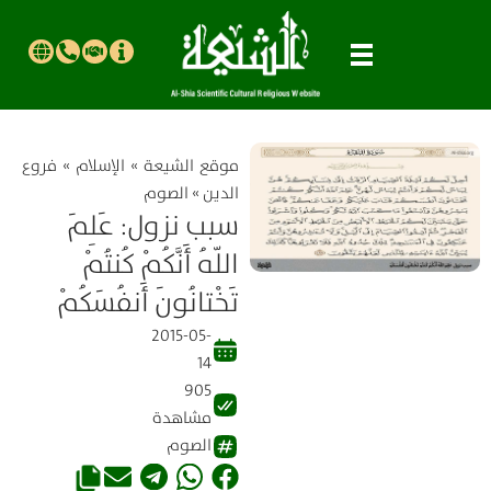
موقع الشیعة
»
الإسلام
»
فروع
الدين
»
الصوم
سبب نزول: عَلِمَ
اللّهُ أَنَّكُمْ كُنتُمْ
تَخْتانُونَ أَنفُسَكُمْ
2015-05-
14
905
مشاهدة
الصوم