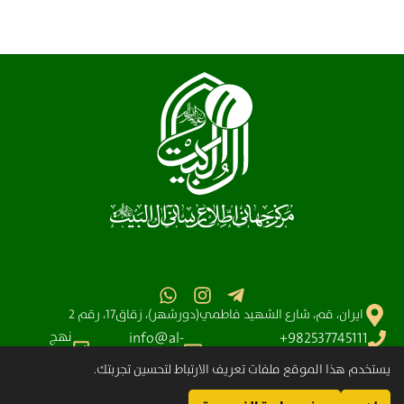
ايران، قم، شارع الشهيد فاطمي(دورشهر)، زقاق17، رقم 2
نهج
info@al-
982537745111+
البلاغه
آیت الله سیستانی
shia.org
يستخدم هذا الموقع ملفات تعريف الارتباط لتحسين تجربتك.