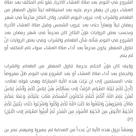
الشروع في النوم بعد صلاة العشاء الآخرة, فلو نام المكلَّف بعد صلاة
العشاء دون ان يفطر حرم عليه بعد استيقاظه ليلاً تناول المفطر من
الطعام والشراب إلى غروب اليوم الثاني, وكان النكاح محَّرماً في شهر
رمضان ليلاً ونهاراً حتى بعد غروب الشمس وقبل صلاة العشاء الآخرة
وبحسب بعض الروايات فإنَّ النكاح كان محرماً في شهر رمضان بعد
الشروع في النوم شأنه شأن الطعام والشراب وفي بعض الروايات انَّ
تناول المفطر يكون محرماً بعد أداء صلاة العشاء سواء نام المكلف أو
لم ينم.
وكيف كان فإنّ الحكم بحرمة تناول المفطر من الطعام والشراب
والجماع بعد أداء صلاة العشاء أو بعد الشروع في النوم ظلَّ مفروضاً
على المسلمين إلى ان نزلت هذه الآية المباركة وهي قوله تعالى:
﴿أُحِلَّ لَكُمْ لَيْلَةَ الصِّيَامِ الرَّفَثُ إلى نِسَآئِكُمْ هُنَّ لِبَاسٌ لَّكُمْ وَأَنتُمْ لِبَاسٌ
لَّهُنَّ عَلِمَ اللّهُ أَنَّكُمْ كُنتُمْ تَخْتانُونَ أَنفُسَكُمْ فَتَابَ عَلَيْكُمْ وَعَفَا عَنكُمْ
فَالآنَ بَاشِرُوهُنَّ وَابْتَغُواْ مَا كَتَبَ اللّهُ لَكُمْ وَكُلُواْ وَاشْرَبُواْ حَتَّى يَتَبَيَّنَ لَكُمُ
الْخَيْطُ الأَبْيَضُ مِنَ الْخَيْطِ الأَسْوَدِ مِنَ الْفَجْرِ ثُمَّ أَتِمُّواْ الصِّيَامَ إلى الَّليْلِ﴾
(۲).
ومنشأ نزول هذه الآية انَّ عدداً من الصحابة لم يصبروا وفيهم عمر بن