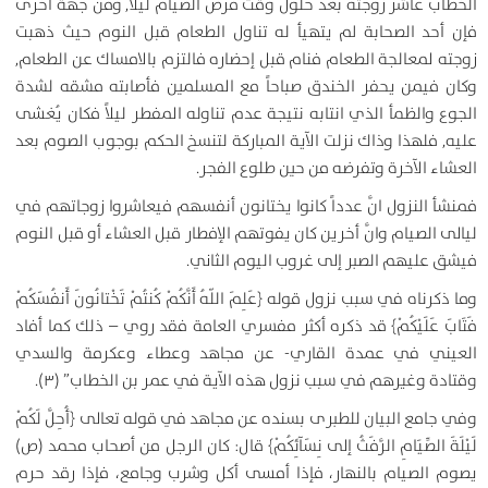
الخطاب عاشر زوجته بعد حلول وقت فرض الصيام ليلاً, ومن جهة اخرى
فإن أحد الصحابة لم يتهيأ له تناول الطعام قبل النوم حيث ذهبت
زوجته لمعالجة الطعام فنام قبل إحضاره فالتزم بالامساك عن الطعام,
وكان فيمن يحفر الخندق صباحاً مع المسلمين فأصابته مشقه لشدة
الجوع والظمأ الذي انتابه نتيجة عدم تناوله المفطر ليلاً فكان يُغشى
عليه, فلهذا وذاك نزلت الآية المباركة لتنسخ الحكم بوجوب الصوم بعد
العشاء الآخرة وتفرضه من حين طلوع الفجر.
فمنشأ النزول انَّ عدداً كانوا يختانون أنفسهم فيعاشروا زوجاتهم في
ليالى الصيام وانَّ أخرين كان يفوتهم الإفطار قبل العشاء أو قبل النوم
فيشق عليهم الصبر إلى غروب اليوم الثاني.
وما ذكرناه في سبب نزول قوله ﴿عَلِمَ اللّهُ أَنَّكُمْ كُنتُمْ تَخْتانُونَ أَنفُسَكُمْ
فَتَابَ عَلَيْكُمْ﴾ قد ذكره أكثر مفسري العامة فقد روي – ذلك كما أفاد
العيني في عمدة القاري- عن مجاهد وعطاء وعكرمة والسدي
وقتادة وغيرهم في سبب نزول هذه الآية في عمر بن الخطاب” (۳).
وفي جامع البيان للطبرى بسنده عن مجاهد في قوله تعالى ﴿أُحِلَّ لَكُمْ
لَيْلَةَ الصِّيَامِ الرَّفَثُ إلى نِسَآئِكُمْ﴾ قال: كان الرجل من أصحاب محمد (ص)
يصوم الصيام بالنهار، فإذا أمسى أكل وشرب وجامع، فإذا رقد حرم