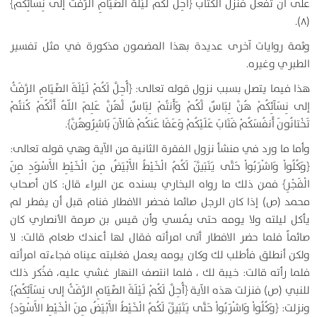
على أن تفعل فنزل الكتاب ﴿أُحِلَّ لَكُمْ لَيْلَةَ الصِّيَامِ الرَّفَثُ إلى نِسَآئِكُمْ﴾
(۸).
وثمة روايات آخرى عديدة بهذا المضمون مذكورة في مثل تفسير
الطبري وغيره.
هذا فيما يتصل بسبب نزول قوله تعالى: ﴿أُحِلَّ لَكُمْ لَيْلَةَ الصِّيَامِ الرَّفَثُ
إلى نِسَآئِكُمْ هُنَّ لِبَاسٌ لَّكُمْ وَأَنتُمْ لِبَاسٌ لَّهُنَّ عَلِمَ اللّهُ أَنَّكُمْ كُنتُمْ
تَخْتانُونَ أَنفُسَكُمْ فَتَابَ عَلَيْكُمْ وَعَفَا عَنكُمْ فَالآنَ بَاشِرُوهُنَّ﴾.
وأما ما ورد في منشأ نزول الفقرة الثانية من الآية وهي قوله تعالى:
﴿وَكُلُواْ وَاشْرَبُواْ حَتَّى يَتَبَيَّنَ لَكُمُ الْخَيْطُ الأَبْيَضُ مِنَ الْخَيْطِ الأَسْوَدِ مِنَ
الْفَجْرِ﴾ فمن ذلك ما رواه البخاري بسنده عن البراء قال: كان أصحاب
محمد (ص) إذا كان الرجل صائما فحضر الافطار فنام قبل أن يفطر لم
يأكل ليلته ولا يومه حتى يُمسي وأن قيس بن صرمة الأنصاري كان
صائماً فلما حضر الافطار أتى امرأته فقال لها أعندك طعام قالت: لا
ولكن أنطلق فأطلب لك وكان يومه يعمل فغلبته عيناه فجاءته امرأته
فلما رأته قالت: خيبة لك ، فلما انتصف النهار غشي عليه، فذُكر ذلك
للنبي (ص) فنزلت هذه الآية ﴿أُحِلَّ لَكُمْ لَيْلَةَ الصِّيَامِ الرَّفَثُ إلى نِسَآئِكُمْ﴾
ونزلت: ﴿وَكُلُواْ وَاشْرَبُواْ حَتَّى يَتَبَيَّنَ لَكُمُ الْخَيْطُ الأَبْيَضُ مِنَ الْخَيْطِ الأَسْوَد﴾