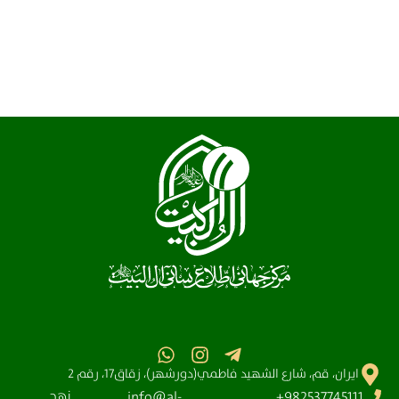
ايران، قم، شارع الشهيد فاطمي(دورشهر)، زقاق17، رقم 2
نهج
info@al-
982537745111+