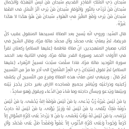
سُبحانَ ذِي الْمُلْكِ الْفاخِرِ الْقَديمِ سُبحانَ مَنْ لَبِسَ الْبَهْجَةَ وَالْجَمالَ
سُبحانَ مَنْ تَرَدّى بِالنُّورِ وَالْوَقارِ سُبحانَ مَنْ يَرى اَثَرَ الَّنمْلِ فى الصَّفا
سُبحانَ مَنْ يَرى وَقْعَ الطَّيْرِ فِى الْهَواءِ سُبحانَ مَنْ هُوَ هكَذا لا هكَذا
غَيْرُهُ .
قال السّيد: وروي انّه يُسبح بعد الصلاة تسبيحها المنقول عقيب كلّ
فريضة، ثمّ يصلّي على محمّد وآل محمّد مائة مرّة، وقال الشّيخ في
كتاب مِصباح المتهجدين: انّ صلاة فاطمة (عليها السلام) ركعتان تقرأ
في الاُولى الحمد وسورة القدر مائة مرّة، وفي الثانية بعد الحمد
سورة التّوحيد مائة مرّة، فاذا سلّمت سبّحت تسبيحُ الزّهراء (عليها
السلام) ثمّ تقول (سُبْحَانَ ذِي الْعِزِّ الشّامِخِ) الى آخر ما مرّ من التّسبيح
ثمّ قالَ : وينبغي لمَن صلّى هذه الصلاة وفرغ من التّسبيح أن يكشف
رُكبتيه وذراعَيْه ويُباشر بجميع مَساجده الارض بغير حاجز يحْجز بَيْنه
وبيْنها ويَدعو ويسأل حاجته وما شاءَ مِنَ الدّعاء ويقول وَهو ساجِدٌ :
يا مَنْ لَيْسَ غَيْرَهُ رُبٌّ يُدْعى، يا مَنْ لَيْسَ فَوْقَهُ اِلهٌ يُخْشى، يا مَنْ لَيْسَ
دُونَهُ مَلِكٌ يُتَّقى، يا مَنْ لَيْسَ لَهُ وَزيْرٌ يُؤْتى، يا مَنْ لَيْسَ لَهُ حاجِبٌ
يُرْشى، يا مَنْ لَيْسَ لَهُ بَوّابٌ يُغْشى، يا مَنْ لا يَزْدادُ عَلى كَثْرَةِ السُّؤالِ إلاّ
كَرَماً وَجُوداً وَعَلى كَثْرَةِ الذُّنُوبِ إلاّ عَفْواً وَصُفْحاً صَلِّ عَلى مُحَمَّد وَآلِ