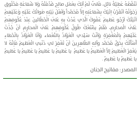
تَنْقُصُهُ عَطِيَّةُ نائِل، فَانّى لَمْ آتِكَ بعَمَل صالِح قَدَّمْتُهُ وَلا شَفاعَةِ مَخْلُوق
رَجَوْتُهُ اَتَقَرَّبُ اِلَيْكَ بِشَفاعَتِهِ إلاّ مُحَمَّداً وَاَهْلَ بَيْتِهِ صَواتُكَ عَلَيْهِ وَعَلَيْهِمْ
اَتَيْتُكَ اَرْجُو عَظيمَ عَفْوِكَ الَّذي عُدْتَ بِهِ عَلَى الْخَطّائينَ عِنْدَ عُكُوفِهِمْ
عَلَى الْمحارِمِ، فَلَمْ يَمْنَعْكَ طُولُ عُكُوفِهِمْ عَلَى الْمحارِمِ اَنْ جُدْتَ
عَلَيْهِمْ بِالْمَغْفِرَةِ وَاَنْتَ سَيِّدي الْعَوّادُ بِالنَّعْماء وَاَنَا الْعَوّادُ بِالْخَطاءِ
أَسْأَلُكَ بِحَقِّ مُحَمَّد وآلِهِ الطّاهِرِينَ اَنْ تَغْفِرَ لي ذَنْبي الْعَظيمَ فَاِنَّهُ لا
يَغْفِرُ الْعَظيمَ إلاّ الْعَظيمُ يا عَظيمُ يا عَظيمُ يا عَظيمُ يا عَظيمُ يا عَظيمُ
يا عَظيمُ يا عَظيمُ .
المصدر: مفاتيح الجنان