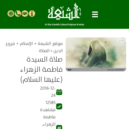
موقع الشیعة
»
الإسلام
»
فروع
الدين
»
الصلاة
صلاة السيدة
فاطمة الزهراء
(عليها السلام)
2016-12-
24
12585
مشاهدة
فاطمة
الزهراء
,