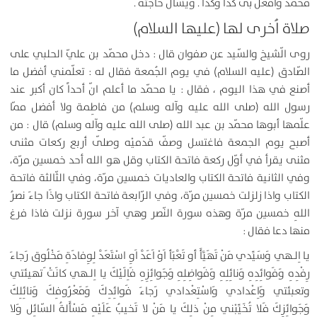
مُحَمَّد وَافْعَلْ بى كَذا وَكَذا . ويسأل حاجته .
صلاة اُخرى لها (عليها السلام)
روى الّشيخ والسّيد عن صفوان قال : دخل محمّد بن عليّ الحلبي على
الصّادق (عليه السلام) في يوم الجُمعة فقال له : تعلّمني أفضل ما
أصنع في هذا اليوم ، فقال : يا محمّد ما أعلم انّ أحداً كان أكبر عند
رسول الله (صلى الله عليه وآله وسلم) من فاطِمة ولا أفضل ممّا
علّمها أبوها محمّد بن عبد الله (صلى الله عليه وآله وسلم) قال : من
أصبح يوم الجمعة فاغتسل وصفّ قدَميْه وصلّى أربع ركعات مثنى
مثنى يقرأ في أوّل ركعة فاتحة الكتاب وقل هو الله أحد خمسين مرّة،
وفي الثانية فاتحة الكتاب والعاديات خمسين مرّة، وفي الثّالثة فاتحة
الكتاب واذا زلزلت خمسين مرّة، وفي الرّابعة فاتحة الكتاب واذَا جاءَ نصرُ
اللهِ خمسين مرّة وهذه سورة النّصر وهي آخر سورة نزلت فاذا فرغ
منها دعا فقال :
يا اِلـهي وَسَيِّدي مَنْ تَهَيَّأَ أو تَعَّبَأ اَوْ اَعَدَّ اَوِ اسْتَعَدَّ لِوِفادَةِ مَخْلُوق رَجاءَ
رِفْدِهِ وَفَوائِدِهِ وَنائِلِهِ وَفَواضِلِهِ وَجَوائِزِهِ فَاِلَيْكَ يا اِلـهي كانَتْ َتهيئتي
وتعبئتي وَاِعْدادي وَاسْتِعْدادي رَجاءَ فَوائِدِكَ وَمَعْرُوفِكَ وَنائِلِكَ
وَجَوائِزِكَ فَلا تُخَيِّبْني مِنْ ذلِكَ يا مَنْ لا تَخيبُ عَلَيْهِ مَسْأَلةُ السّائِل وَلا