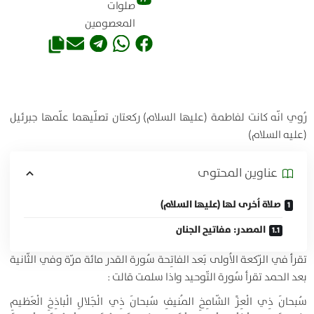
صلوات
المعصومين
رُوي انّه كانت لفاطمة (عليها السلام) ركعتان تصلّيهما علّمها جبرئيل
(عليه السلام)
عناوين المحتوی
صلاة اُخرى لها (عليها السلام)
المصدر: مفاتيح الجنان
تقرأ في الرّكعة الاُولى بَعد الفاتِحة سُورة القدر مائة مرّة وفي الثّانية
بعد الحمد تقرأ سُورة التّوحيد واذا سلمت قالت :
سُبحانَ ذِي الْعِزِّ الشّامِخِ المُنيفِ سُبحانَ ذِي الْجَلالِ الْباذِخِ الْعَظيمِ