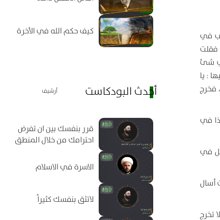
كيف حكم الله في الأخرة
كب في
 فقلت
لي شئ
ا : يا
 فخرج
أحدث البودكاست
أرشيف
ذا في
قرر بنفسك بين ان تفرض
احترامك من خلال المنطق
جل في
الاسرة في الاسلام
ت أسال
لاتثق بنفسك كثيراً
 تخرج