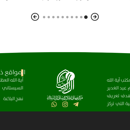
المواقع ذا
تب آية الله
آیة الله الع
عيد الغدير
السيستاني
، بهدف تعريف
نهج البلاغة
ة التي تركز
مركز آل البيت (عليهم السلام) العالمي للمعلومات – جميع الحقوق محفوظة © 2025-2004