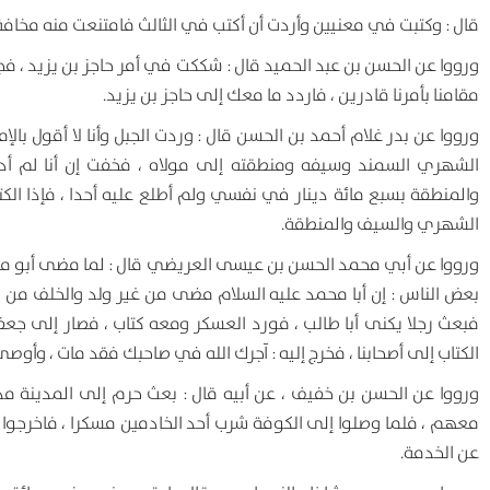
قال : وكتبت في معنيين وأردت أن أكتب في الثالث فامتنعت منه مخافة 
ورووا عن الحسن بن عبد الحميد قال : شككت في أمر حاجز بن يزيد ، 
مقامنا بأمرنا قادرين ، فاردد ما معك إلى حاجز بن يزيد.
ورووا عن بدر غلام أحمد بن الحسن قال : وردت الجبل وأنا لا أقول با
الشهري السمند وسيفه ومنطقته إلى مولاه ، فخفت إن أنا لم أد
والمنطقة بسبع مائة دينار في نفسي ولم أطلع عليه أحدا ، فإذا الكت
الشهري والسيف والمنطقة.
ورووا عن أبي محمد الحسن بن عيسى العريضي قال : لما مضى أبو محمد
بعض الناس : إن أبا محمد عليه السلام مضى من غير ولد والخلف من 
فبعث رجلا يكنى أبا طالب ، فورد العسكر ومعه كتاب ، فصار إلى جعفر 
الكتاب إلى أصحابنا ، فخرج إليه : آجرك الله في صاحبك فقد مات ، وأوص
ورووا عن الحسن بن خفيف ، عن أبيه قال : بعث حرم إلى المدينة مد
معهم ، فلما وصلوا إلى الكوفة شرب أحد الخادمين مسكرا ، فاخرجوا
عن الخدمة.