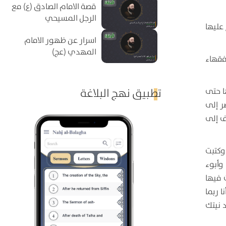
قصة الامام الصادق (ع) مع
الرجل المسيحي
عليها
اسرار عن ظهور الامام
المهدي (عج)
فقهاء
تطبيق نهج البلاغة
ا حتى
ر إلى
ف إلى
وكتبت
وأبوء
 فيها
 ربما
د نيتك