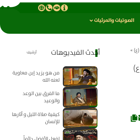
الصوتیات والمرئیات
ع)
»
أحدث الفيديوهات
أرشيف
)
من هو يزيد إبن معاوية
لعنه الله
ما الفرق بين الوعد
والوعيد
كيفية صلاة الليل و آثارها
للإنسان
افعل الأفضل دائماً