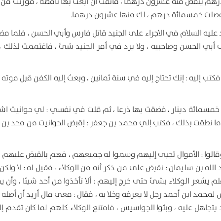
رهم ينقص منه عشرون درهما ، فأنفت أن أبعث بها ناقصة ، فوزنت من
 وصلت خمسمائة درهم ، لك منها عشرون درهما.
عليه السلام في الاجراء على الجنيد قاتل فارس وأبي الحسن ، فلما مض
ى أبي الحسن وصاحبيه ، ولا يرد في أمر الجنيد شئ ، فاغتممت لذلك ،
ب إليه : إنك تحتاج إليه في سنة ثمانين ، وبعث إليه الكفن قبل موته (
 خمسمائة دينار ، فضقت بها ذرعا ، ثم قلت في نفسي : لي حوانيت اشت
لله ما نطقت بذلك ، فكتب إلي محمد بن جعفر : إقبض الحوانيت من محد بن
 وقالوا : الأموال تجبى إليهم وسموا له جميعهم ، فهم بالقبض عليهم ،
د الله بن سليمان : نقبض على من ذكر أنه من الوكلاء ، فقيل له : لا ولك
يشعر الوكلاء بشئ حتى خرج إليهم : ألا تأخذوا من أحد شيئا ، وأن يم
محمد ابن أحمد رجل لا يعرفه وخلا به ، فقال : معي مال أريد أن أصله ،
يتجاهل عليه ، وبثوا الجواسيس ، فامتنع الوكلاء كلهم لما كان تقدم إل