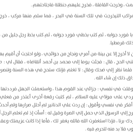
ت ، وخرجت القافلة ، فخرج عليهم حنظلة فاجتاحتهم .
راكب التيخرجت في تلك السنة في البحر ، فما سلم منها مركب ، خرج 
با فورد جوابه ، ثم كتب بخطي فورد جوابه ، ثم كتب بخط رجل جليل من 
ذلك قرمطيا.
ا أخرج إلا عن بينة من أمري ونجاح من حوائجي ، ولو احتجت أن أقيم به
ي الحج ، قال : فجئت يوما إلى محمد بن أحمد أتقاضاه ، فقال لي : ص
 ، فلما نظر إلي ضحك وقال : لا تغتم فإنك ستحج في هذه السنة وتنصر
ذلك إن شاء الله .
وقلت في نفسي : جزائي عند القوم هذا ، واستعملت الجهل فرددتها 
ي على مولاي عليه السلام ، ثم كتبت رقعة أخرى أعتذر من فعلي 
أفكر في نفسي وأقول : إن ردت علي الدنانير لم أحلل صرارها ولم أحدث
 إلي الرسول الذي حمل إلي الصرة وقيل له : أسأت إذ لم تعلم الرجل أنا
دك برنا ، فإذا استغفرت الله فالله يغفر لك ، فأما إذا كانت عزيمتك وعق
ب فلا بد منه لتحرم فيه .