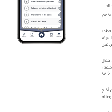
لله.
 يقوم
 يعطي
السيف
ن ثمن
 فقال
لفه ،
وأنفذ
 أخرج
وعزله