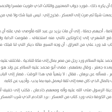
أن يكره ذلك ، فورد جواب المعنيين والثالث الذي طويت مفسرا والحمد 
فجمعت شيئا ثم صرت إلى العسكر ، فخرج إلي : ليس فينا شك ولا في من
لإمامة ، أحبهم جملة ، إلى أن مات يزيد بن عبد الله فأوصى في علته أن
فع الشهري إلى إذكوتكين نالني منه استخفاف ، فقومت الدابة و
اب قد ورد علي من العراق : أن وجه السبع مائة دينار التي لنا قبلك م
 عليه السلام ورد رجل من مصر بمال إلى مكة للناحية ، فاختلف عليه ،
بعده جعفر ، وقال بعضهم : مضى أبو محمد عليه السلام عن ولد هو خ
، فسأله عن برهان ، فقال : لا يتهيأ في هذا الوقت ، فصار إلى الباب 
ى بالمال الذي كان معه إلى ثقة ليعمل فيه بما يحب ، وأجيب عن كتابه.
ينة الرسول صلى الله عليه وآله ومعهم خادمان ، فكتب إلى خفيف أن
 من الكوفة حتى ورد كتاب من العسكر : برد الخادم الذي شرب المسكر 