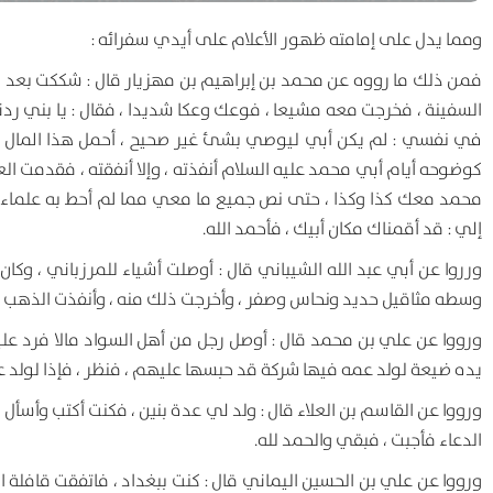
ومما يدل على إمامته ظهور الأعلام على أيدي سفرائه :
فمن ذلك ما رووه عن محمد بن إبراهيم بن مهزيار قال : شككت بعد 
السفينة ، فخرجت معه مشيعا ، فوعك وعكا شديدا ، فقال : يا بني رد
في نفسي : لم يكن أبي ليوصي بشئ غير صحيح ، أحمل هذا المال إل
كوضوحه أيام أبي محمد عليه السلام أنفذته ، وإلا أنفقته ، فقدمت العرا
محمد معك كذا وكذا ، حتى نص جميع ما معي مما لم أحط به علماء ، 
إلي : قد أقمناك مكان أبيك ، فأحمد الله.
ورروا عن أبي عبد الله الشيباني قال : أوصلت أشياء للمرزباني ، و
وسطه مثاقيل حديد ونحاس وصفر ، وأخرجت ذلك منه ، وأنفذت الذهب 
ورووا عن علي بن محمد قال : أوصل رجل من أهل السواد مالا فرد علي
يده ضيعة لولد عمه فيها شركة قد حبسها عليهم ، فنظر ، فإذا لولد ع
ورووا عن القاسم بن العلاء قال : ولد لي عدة بنين ، فكنت أكتب وأسأل 
الدعاء فأجبت ، فبقي والحمد لله.
ورووا عن علي بن الحسين اليماني قال : كنت ببغداد ، فاتفقت قافلة ال