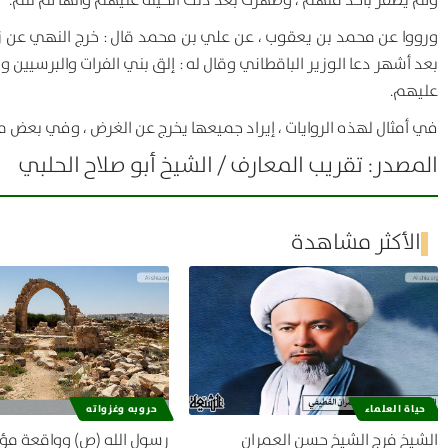
ولم يظفر بأحد منهم ، وظهرت بعد ذلك الحيلة عليهم وأنها لم تتم.
ورووا عن محمد بن يعقوب ، عن علي بن محمد قال : خرج النهي عن زيا
بعد أشهر دعا الوزير الباقطاني وقال له : إلق بني الفرات والبرسيين و
عليهم.
في أمثال لهذه الروايات ، إيراد جميعها يخرج عن الغرض ، وفي بعض ما 
المصدر: تقريب المعارف / الشيخ أبو صلاح الحلبي
الأكثر مشاهدة
حياة العلماء
حروبه وغزواته
الشيخ فرج الشيخ حسن العمران
رسول الله (ص) وواقعة مؤ