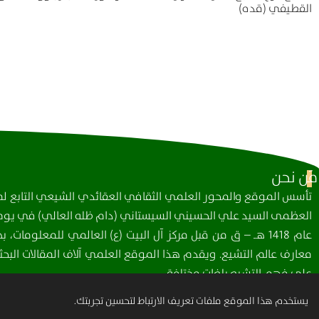
القطيفي (قده)
مَن نحن
تأسس الموقع والمحور العلمي الثقافي العقائدي الشيعي التابع لمك
العظمى السيد علي الحسيني السيستاني (دام ظله العالي) في يوم 
عام 1418 هـ – ق من قبل مركز آل البيت (ع) العالمي للمعلومات
معارف عالم التشيع. ويقدم هذا الموقع العلمي آلاف المقالات البحثي
على فهم التشيع بلغات مختلفة.
يستخدم هذا الموقع ملفات تعريف الارتباط لتحسين تجربتك.