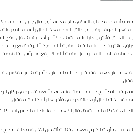
مضي أبي محمد عليه السلام ، فاجتمع عند أبي مال جزيل ، فحمله ور
ني فهو الموت ، وقال لي : اتق الله في هذا المال وأوصى إلي ومات ،
ى العراق فأكتري دارا على الشط ، فلا أخبر أحدا بشئ ، فإن وضح 
ق ، واكتريت دارا على الشط ، وبقيت أياما ، فإذا أنا برقعة مع رسول فيه
فسلمت المال إلى الرسول وبقيت أياما لا يرفع بي رأس ، فاغتممت ،
كان فيها سوار ذهب ، فقبلت ورد علي السوار ، فأمرت بكسره فكسر ، فإ
فقبل.
ه ، وقيل له : أخرج حن بني عمك منه ، وهو أربعمائة درهم ، وكان الر
مه في ذلك المال أربعمائة درهم ، فأخرجها وأنفذ الباقي فقبل.
الدعاء ، فلا يكتب إلي بشئ ، فاتوا كلهم ، فلما ولد لي الحسن ابني كتب
يمانيين ، فأردت الخروج معهم ، فكتبت ألتمس الإذن في ذلك ، فخرج : لا