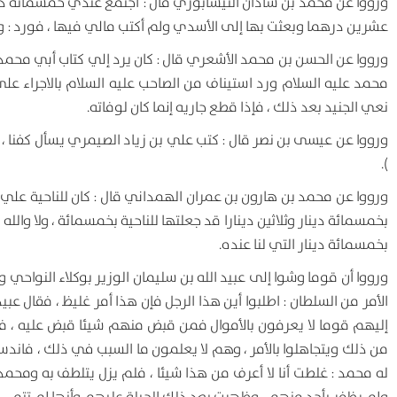
ورووا عن محمد بن شاذان النيسابوري قال : اجتمع عندي خمسمائة د
عشرين درهما وبعثت بها إلى الأسدي ولم أكتب مالي فيها ، فورد :
ورووا عن الحسن بن محمد الأشعري قال : كان يرد إلي كتاب أبي محمد 
محمد عليه السلام ورد استيناف من الصاحب عليه السلام بالاجراء عل
نعي الجنيد بعد ذلك ، فإذا قطع جاريه إنما كان لوفاته.
ورووا عن عيسى بن نصر قال : كتب علي بن زياد الصيمري يسأل كفنا ، فكت
).
ورووا عن محمد بن هارون بن عمران الهمداني قال : كان للناحية علي
بخمسمائة دينار وثلاثين دينارا قد جعلتها للناحية بخمسمائة ، ولا وا
بخمسمائة دينار التي لنا عنده.
ورووا أن قوما وشوا إلى عبيد الله بن سليمان الوزير بوكلاء النواحي
الأمر من السلطان : اطلبوا أين هذا الرجل فإن هذا أمر غليظ ، فقال عبي
إليهم قوما لا يعرفون بالأموال فمن قبض منهم شيئا قبض عليه ، فلم 
من ذلك ويتجاهلوا بالأمر ، وهم لا يعلمون ما السبب في ذلك ، فاندس ل
له محمد : غلطت أنا لا أعرف من هذا شيئا ، فلم يزل يتلطف به ومحمد 