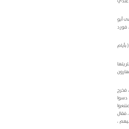
 عندي
ى أبو
 فورد
 بأيام
ريتها
 هارون
 فخرج
ن دسوا
تنعوا
 فقال
يهم ،