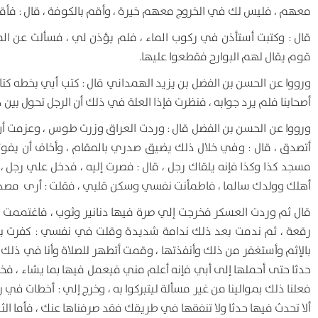
معهم ، فليس لك في الخروج معهم خيرة ، وأقم بالكوفة ، قال : فأقم
قال : وكتبت أستأذن في ركوب الماء ، فلم يؤذن لي ، فسألت عن الم
قوم يقال لهم البوارح فقطعوا عليها.
ورووا عن الحسن بن الفضل بن يزيد الهمداني قال : كتب أبي بخطه كتا
أصحابنا فلم يرد جوابه ، فنظرت فإذا العلة في ذلك أن الرجل تحول بين 
ورووا عن الحسن بن الفضل قال : وردت العراق وزرت طوس ، وعزمت أن ل
أتصدق ، قال : وفي خلال ذلك يضيق صدري بالمقام ، وأخاف أن يفوتن
مسجد كذا وكذا فإنه يلقاك رجل ، قال : فصرت إليه ، فدخل علي رجل
أهلك وولدك سالما ، فاطمأنت نفسي وسكن قلبي ، فقلت : أرى مصداق 
قال ثم وردت العسكر فخرجت إلي صرة فيها دنانير وثوب ، فاغتممت 
رقعة ، ثم ندمت بعد ذلك ندامة شديدة وقلت في نفسي : كفرت برد
بالإثم وأستغفر من ذلك وأنفذتها ، وقمت أتطهر للصلاة وأنا في ذلك 
حدثا حتى أحملها إلى أبي فإنه أعلم مني فيعمل فيها بما يشاء ، فخرج
فعلنا ذلك بموالينا من غير مسألة ليتبركوا به ، وخرج إلي : أخطات في ر
ألا تحدث فيها حدثا ولا تنفقها في طريقك فقد صرفناها عنك ، فأما الثو