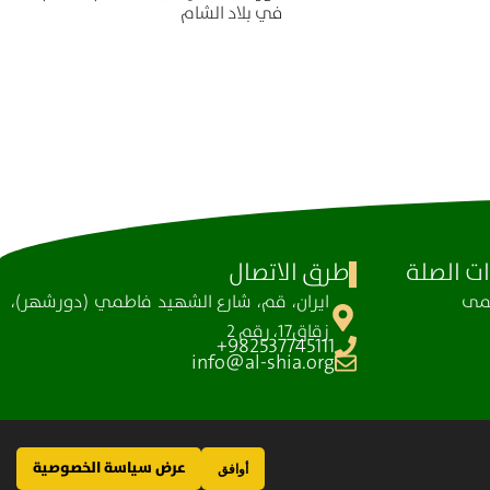
في بلاد الشام
ت الصلة
طرق الاتصال
ظمی
ايران، قم، شارع الشهيد فاطمي (دورشهر)،
زقاق17، رقم 2
982537745111+
info@al-shia.org
عرض سياسة الخصوصية
أوافق