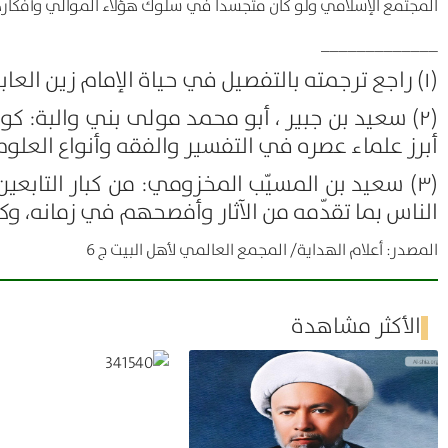
المجتمع الإسلامي ولو كان متجسّداً في سلوك هؤلاء الموالي وأفكار
_____________
(۱) راجع ترجمته بالتفصيل في حياة الإمام زين العابدين : ۵۲۲ ـ ۵۲۷
(۲) سعيد بن جبير ، أبو محمد مولى بني والبة: 
أبرز علماء عصره في التفسير والفقه وأنواع العلوم، وا
(۳) سعيد بن المسيّب المخزومي: من كبار التابعين،
الناس بما تقدّمه من الآثار وأفصحهم في زمانه، وكان ي
المصدر: أعلام الهداية/ المجمع العالمي لأهل البيت ج 6
الأكثر مشاهدة