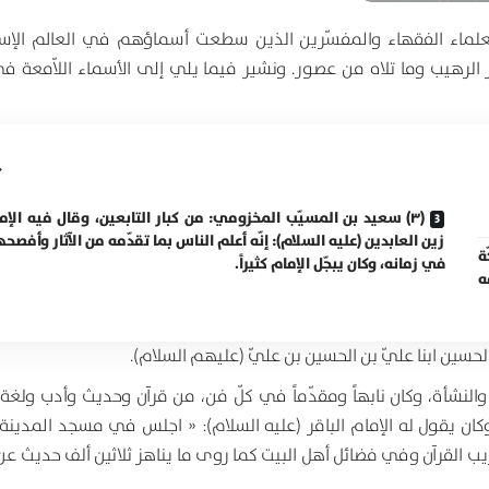
العلماء الفقهاء والمفسّرين الذين سطعت أسماؤهم في العالم الإس
لرهيب وما تلاه من عصور. ونشير فيما يلي إلى الأسماء اللاّمعة ف
(۳) سعيد بن المسيّب المخزومي: من كبار التابعين، وقال فيه الإم
زين العابدين (عليه السلام): إنّه أعلم الناس بما تقدّمه من الآثار وأفصح
ة
في زمانه، وكان يبجّل الإمام كثيراً.
ه
 والنشأة، وكان نابهاً ومقدّماً في كلّ فن، من قرآن وحديث وأدب ولغة 
، وكان يقول له الإمام الباقر (عليه السلام): « اجلس في مسجد المدينة
ب القرآن وفي فضائل أهل البيت كما روى ما يناهز ثلاثين ألف حديث عن أ