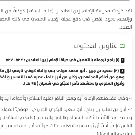
لقد خرّجت مدرسة الإمام زين العابدين (عليه السلام) كوكبةً من 
وإليهم يعود الفضل في دفع عجلة الإحياء العلميّ في ذلك العصر ا
الصدد:
عناوين المحتوی
(۱) راجع ترجمته بالتفصيل في حياة الإمام زين العابدين : ۵۲۲ ـ ۵۲۷
(۲) سعيد بن جبير ، أبو محمد مولى بني والبة: كوفي تابعي نزل مكّ
وهو من أعلام المجاهدين، وكان من أبرز علماء عصره في التفسير والفق
وأنواع العلوم، واستشهد بأمر الحجّاج في شعبان ( ۹۵ هـ ).
۱- وفي مقدمتهم الإمام أبو جعفر الباقر (عليه السلام) وأخواه: زيد والحسين ابنا عليّ بن الحسين بن عليّ (عليهم السلام).
۲- أبان بن تغلب بن رباح ، أبو سعيد البكري الجريري: كوفيّ المولد
وتتلمذ عند الأئمّة الثلاثة: السجاد والباقر والصادق (عليهم السلام)
الناس فإنّي اُحبّ أن يُرى في شيعتي مثلك » وألّف أبان في تفسير غري
(عليهم السلام)(۱).