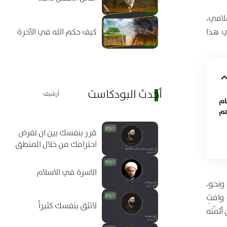
لامي،
كيف حكم الله في الأخرة
ي هذا
أحدث البودكاست
أرشيف
ام
هم
قرر بنفسك بين ان تفرض
احترامك من خلال المنطق
الاسرة في الاسلام
ونحو،
 وافتِ
لاتثق بنفسك كثيراً
ئمّته