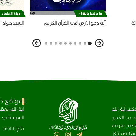
ما يرتبط بالقرآن
حياة العلماء
تة
آية دحو الأرض في القرآن الكريم
السيد جواد ا
المواقع ذا
تب آية الله
آیة الله الع
عيد الغدير
السيستاني
، بهدف تعريف
نهج البلاغة
ة التي تركز