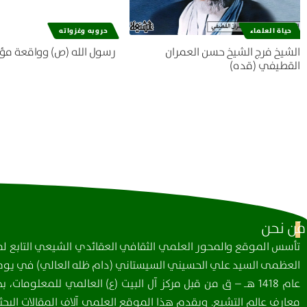
حياة العلماء
حروبه وغزواته
الشيخ فرج الشيخ حسن العمران
رسول الله (ص) وواقعة مؤ
القطيفي (قده)
مَن نحن
تأسس الموقع والمحور العلمي الثقافي العقائدي الشيعي التابع لمك
العظمى السيد علي الحسيني السيستاني (دام ظله العالي) في يوم 
عام 1418 هـ – ق من قبل مركز آل البيت (ع) العالمي للمعلومات
معارف عالم التشيع. ويقدم هذا الموقع العلمي آلاف المقالات البحثي