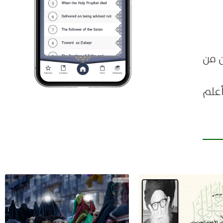
ن من
أعلم