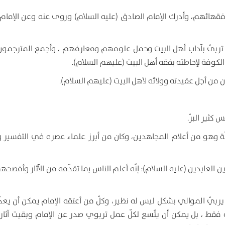
فقهائهم، وأدرك الإمام الصادق (عليه السلام) وروى عنه وعن الإمام ا
يّ، تربّى بآداب أهل البيت وحمل علومهم ومعارفهم ، وأجمع المترجمو
لكوفة لإحاطته بفقه أهل البيت (عليهم السلام).
كثير البرّ.
ّة وهو من أعلام المجاهدين، وكان من أبرز علماء عصره في التفسير و
ين العابدين (عليه السلام): إنّه أعلم الناس بما تقدّمه من الآثار وأفص
ن يربّي الموالي بشكل ليس له نظير، وكلّ من أعتقه الإمام يمكن أن يعد
نه فقط ، بل يمكن أن يتّسع لكلّ عمل تربوي صدر عن الإمام وبقيت آثا