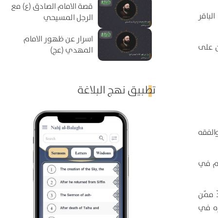
قصة الامام الصادق (ع) مع
لباقر
الرجل المسيحي
اسرار عن ظهور الامام
ن على
المهدي (عج)
تطبيق نهج البلاغة
الفقه
حهم في
ّ ممّن
ره في