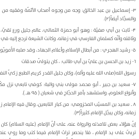
۳- إسماعيل بن عبد الخالق: وجه من وجوه أصحاب الأئمّة وفقيه من 
والسجّاد أيضاً(۲).
۴- ثابت بن أبي صفيّة : وهو أبو حمزة الثمالي، عالم جليل ورع تق
وثاقته وأنّه كسلمان الفارسي في زمانه، وكانت الشيعة ترجع إليه في ا
۵- رشيد الهجري : من أبطال الإسلام وأعلام الجهاد، وقد صلبه الاُمويّون من أجل عقيدته وولائه لأهل البيت (عليهم السلام).
۶- زيد بن الحسن بن عليّ بن أبي طالب: ، كان يتولّى صدقات
رسول الله(صلى الله عليه وآله)، وكان جليل القدر كريم الطبع زكيّ النفس 
۷- سعيد بن جبير ، أبو محمد مولى بني والبة: كوفي تابعي نزل مك
وأنواع العلوم، واستشهد بأمر الحجّاج في شعبان ( ۹۵ هـ ).
۸ ـ سعيد بن المسيّب المخزومي: من كبار التابعين، وقال فيه الإمام ز
زمانه، وكان يبجّل الإمام كثيراً(۳).
إنّ هؤلاء بعض تلامذته والرواة عنه، على أنّ الإمام (عليه السلام) كا
تربّى على يد الإمام ، فلا ينحصر تراث الإمام فيما كتب وما روي ع