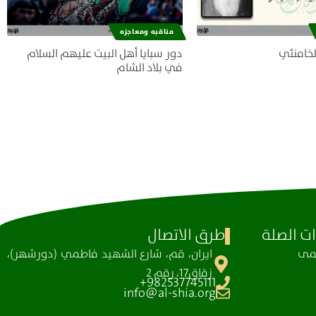
مناقبه ومعاجزه
لخامنئي
دور سبايا أهل البيت عليهم السلام
في بلاد الشام
ت الصلة
طرق الاتصال
ظمی
ايران، قم، شارع الشهيد فاطمي (دورشهر)،
زقاق17، رقم 2
982537745111+
info@al-shia.org