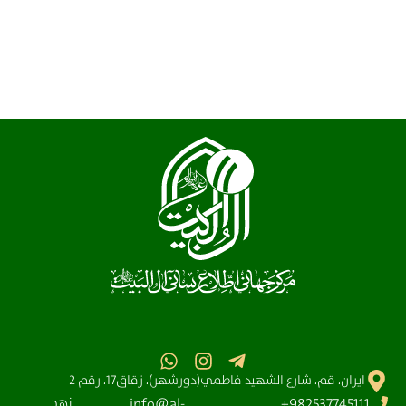
ايران، قم، شارع الشهيد فاطمي(دورشهر)، زقاق17، رقم 2
نهج
info@al-
982537745111+