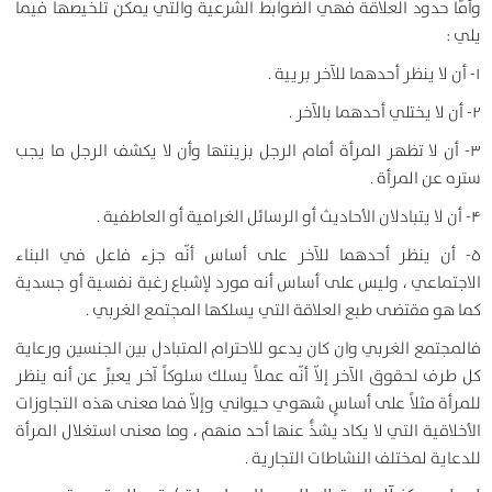
وأمّا حدود العلاقة فهي الضوابط الشرعية والتي يمكن تلخيصها فيما
يلي :
۱- أن لا ينظر أحدهما للآخر بريية .
۲- أن لا يختلي أحدهما بالآخر .
۳- أن لا تظهر المرأة أمام الرجل بزينتها وأن لا يكشف الرجل ما يجب
ستره عن المرأة .
۴- أن لا يتبادلان الأحاديث أو الرسائل الغرامية أو العاطفية .
۵- أن ينظر أحدهما للآخر على أساس أنّه جزء فاعل في البناء
الاجتماعي ، وليس على أساس أنه مورد لإشباع رغبة نفسية أو جسدية
كما هو مقتضى طبع العلاقة التي يسلكها المجتمع الغربي .
فالمجتمع الغربي وان كان يدعو للاحترام المتبادل بين الجنسين ورعاية
كل طرف لحقوق الآخر إلاّ أنّه عملاً يسلك سلوكاً آخر يعبِّر عن أنه ينظر
للمرأة مثلاً على أساسٍ شهوي حيواني وإلاّ فما معنى هذه التجاوزات
الأخلاقية التي لا يكاد يشذُّ عنها أحد منهم ، وما معنى استغلال المرأة
للدعاية لمختلف النشاطات التجارية .