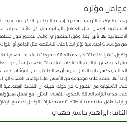
عوامل مؤثرة
وهذا ما تؤكده التربوية ومديرة إحدى المدارس الحكومية مريم الم
الاجتماعية للأطفال، مثل العوامل الوراثية في كل عائلة، قدرات ال
الاقتصادية لها تأثير أيضا، وفق المنصوري، والتي تتمحور حول منطقة 
من مؤسسات اجتماعية تؤثر ايجابا على تنشئتهم مثل الجامع أو النواد
وتقول، “نظرا لذلك تتشكل لدى العائلة طموحات تستدعي منهم التغير
مثل تعليمهم وإثرائهم بالنشاطات المتنوعة”. وتذهب إلى أن دور العائ
العائلة ينعكس على الطفل، مبينة أن هناك الكثير من المؤثرات على نف
إلى أنها تعتمد على مجموعة من الأسس، فإذا توافرت الصفات الوراثي
على الاستجابة مع التطورات من حوله، مبينة أن التنشئة الاجتماعية 
على مدى التزام العائلة بالهدوء النفسي المتزن، مع تحمل مسؤولية
وإثراء الطفل بما ينمي نشاطاته، تنمية مهارات التواصل لديه مع الرفا
الكاتب: ابراهيم جاسم مهدي