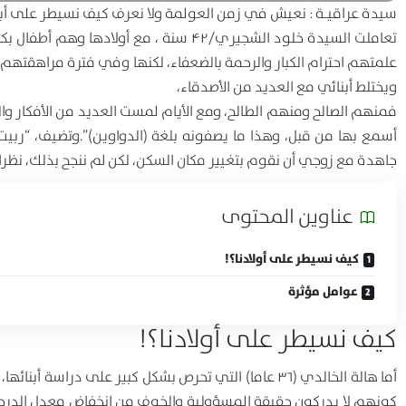
سيدة عراقيـة : نعيش في زمن العولمة ولا نعرف كيف نسيطر على أبنا
تعاملت السيدة خلود الشجيري/۴۲ سنة ، م
علمتهم احترام الكبار والرحمة بالضعفاء، لكنها وفي فترة مراهق
ويختلط أبنائي مع العديد من الأصدقاء،
فمنهم الصالح ومنهم الطالح، ومع الأيام لمست العديد من الأفكار 
أسمع بها من قبل، وهذا ما يصفونه بلغة (الدواوين)”.وتضيف، “ربي
جاهدة مع زوجي أن نقوم بتغيير مكان السكن، لكن لم ننجح بذلك، نظرا لار
عناوين المحتوی
كيف نسيطر على أولادنا؟!
عوامل مؤثرة
كيف نسيطر على أولادنا؟!
أما هالة الخالدي (۳۶ عاما) التي تحرص بشكل كبير على دراس
كونهم لا يدركون حقيقة المسؤولية والخوف من انخفاض معدل الدرجات، إ