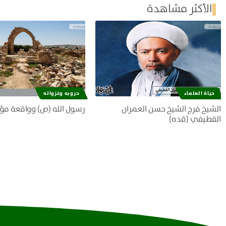
الأكثر مشاهدة
حياة العلماء
حروبه وغزواته
الشيخ فرج الشيخ حسن العمران
رسول الله (ص) وواقعة مؤ
القطيفي (قده)