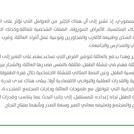
نصوري، إذ تشير إلى أن هناك الكثير من العوامل التي تؤثر على ال
ذكاء المكتسبة، الأمراض الموروثة، الصفات الشخصية للعائلة.وكذلك ال
السكن وطبيعة الأقارب والمجاورين ونوعية عمل أفراد العائلة، وقرب ال
ي والمدارس والجامعات.
 وهذا يدفع بالعائلة لتوفير الفرص التي تساعدعهم على التغير إلى ا
لة مهم في تنشئة الطفل، فالثقة بالنفس مصدرها العائلة، والشجار بين 
سية الطفل. وعن النمط المثالي للتنشئة الاجتماعية خلال فترة الطفولة،
ة والقدرات العقلية والنواحي الاقتصادية أولا، يبقى هناك مدى قدرة 
الايجابية التي تتوافق مع طموحات العائلة وحاجات المجتمع المتجددة، 
 الطفل تجاه إعداده للمستقبل، إلى جانب البحث عما يتناسب وقدرات ا
ق والمجتمع وتعليمه معاني الصبر وسعة الصدر وبأنهما مفتاح النجاح.