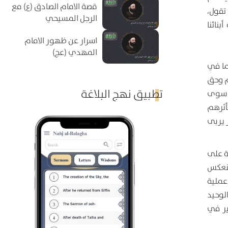
قصة الامام الصادق (ع) مع
تقول،
الرجل المسيحي
نائنا
اسرار عن ظهور الامام
المهدي (عج)
ئما في
م وحق
تطبيق نهج البلاغة
م سوى
أثرهم
 يربى
ية على
ينعكس
عملية
الوحيد
ير في