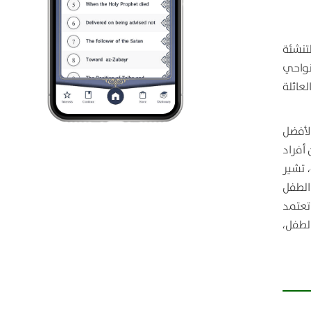
تنشئة
نواحي
عائلة
لأفضل
أفراد
 تشير
الطفل
تعتمد
لطفل،