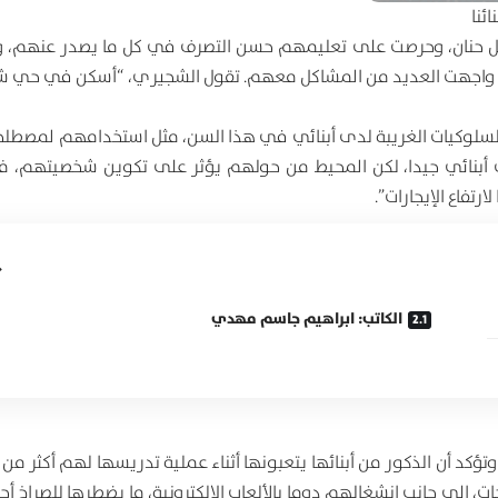
ئنا
ع أولادها وهم أطفال بكل حنان، وحرصت على تعليمهم حسن التصرف في كل ما يصدر عنهم
تهم واجهت العديد من المشاكل معهم. تقول الشجيري، “أسكن في حي 
والسلوكيات الغريبة لدى أبنائي في هذا السن، مثل استخدامهم لمصطلح
ت أبنائي جيدا، لكن المحيط من حولهم يؤثر على تكوين شخصيتهم، ف
تفاع الإيجارات”.
الكاتب: ابراهيم جاسم مهدي
ة أبنائها، وتؤكد أن الذكور من أبنائها يتعبونها أثناء عملية تدريسها لهم أكثر من 
لى جانب انشغالهم دوما بالألعاب الإلكترونية، ما يضطرها للصراخ أحيا