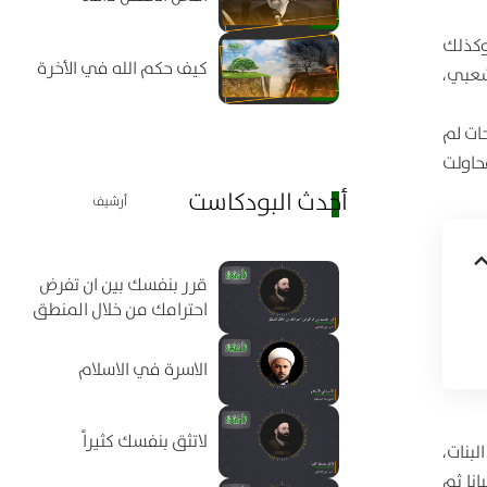
، وكذلك
كيف حكم الله في الأخرة
شعبي،
ات لم
حاولت
أحدث البودكاست
أرشيف
قرر بنفسك بين ان تفرض
احترامك من خلال المنطق
الاسرة في الاسلام
لاتثق بنفسك كثيراً
البنات،
نا ثم