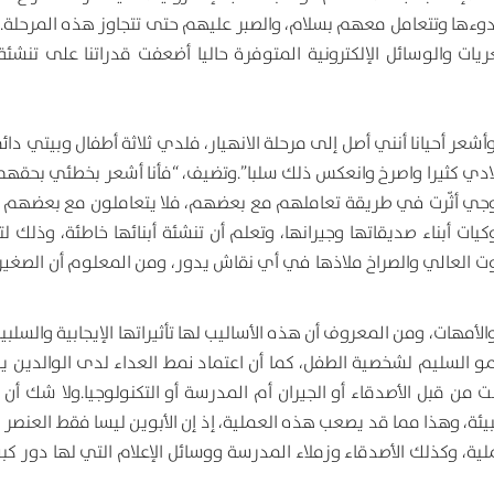
هدوءها وتتعامل معهم بسلام، والصبر عليهم حتى تتجاوز هذه المرحلة. 
 والوسائل الإلكترونية المتوفرة حاليا أضعفت قدراتنا على تنشئة أب
زعج كثيرا وأشعر أحيانا أنني أصل إلى مرحلة الانهيار، فلدي ثلاثة أطفال وبيتي دا
دي كثيرا واصرخ وانعكس ذلك سلبا”.وتضيف، “فأنا أشعر بخطئي بحقه
ن زوجي أثّرت في طريقة تعاملهم مع بعضهم، فلا يتعاملون مع بعضه
ت أبناء صديقاتها وجيرانها، وتعلم أن تنشئة أبنائها خاطئة، وذلك لت
لصوت العالي والصراخ ملاذها في أي نقاش يدور، ومن المعلوم أن الصغير
الأمهات، ومن المعروف أن هذه الأساليب لها تأثيراتها الإيجابية والسلب
لنمو السليم لشخصية الطفل، كما أن اعتماد نمط العداء لدى الوالدين 
ت من قبل الأصدقاء أو الجيران أم المدرسة أو التكنولوجيا.ولا شك أن 
بيئة، وهذا مما قد يصعب هذه العملية، إذ إن الأبوين ليسا فقط العنصر 
لية، وكذلك الأصدقاء وزملاء المدرسة ووسائل الإعلام التي لها دور كب