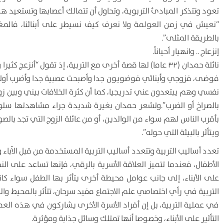
تعود وتتذكر المبادئ التربوية، وتحاول أن تتمالك أعصابها وتستعيد 
“نعيش في زمن العولمة ولا نعرف كيف نسيطر على أبنائنا، فالمغريات
بالطريقة المثلى”.
إنزعاج .. وانهيار أحياناً.
نائلة حمدان (۳۲ عاما) لها قصة أخرى مع التربية، إذ تقول “أن
فوضى، فزوجي وأبنائي فوضويون جدا وأصبحت عصبية جدا وأضرب أولا
نفسي وهم يبتعدون عني تدريجيا، كما أن كثرة الخلافات بيني وبي
بالصراخ أو الضرب”.وتشعر حمدان بغيرة شديدة جراء مشاهدتها سلوكيا
بأقرب الناس لهم سواء من الوالدين، أو من عائلة الزوج التي تجد با
ويتأثر بالبيئة التي حوله”.
تعدد أساليب التربية وتتعدد أساليب التربية المستخدمة من قبل الآباء و
الأطفال، فعندما تتميز العلاقة الأسرية بالرقي، فإنها تساعد على ا
على الأبناء، إلى جانب عوامل محيطة أخرى يتأثر بها الطفل سواء كان
التربية في رأي اختصاصي علم الاجتماع مفيد سرحان، تتأثر بالمحيط وال
في عملية التربية، بل إن أفراد الأسرة الأخرى يشاركون في هذه العم
التأثير على الأبناء، وخصوصا أنها تمتلك وسائل جذابة ومؤثرة.