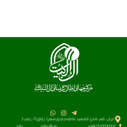
ايران، قم، شارع الشهيد فاطمي(دورشهر)، زقاق17، رقم 2
نهج
info@al-
982537745111+