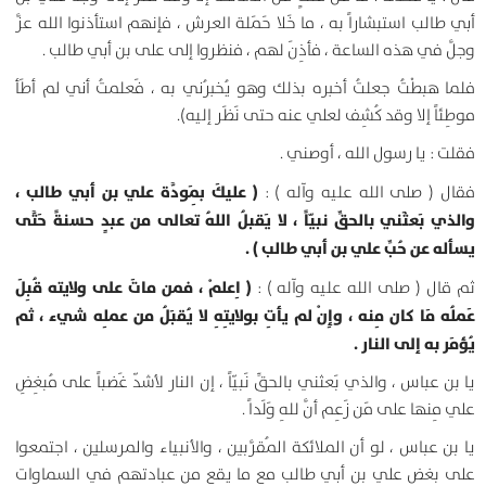
أبي طالب استبشاراً به ، ما خَلا حَمَلة العرش ، فإنهم استأذنوا الله عزَّ
وجلَّ في هذه الساعة ، فأذِنَ لهم ، فنظروا إلى على بن أبي طالب .
فلما هبطْتُ جعلتُ أخبره بذلك وهو يُخبرُني به ، فَعلمتُ أني لم أطَأ
موطِئاً إلا وقد كُشِف لعلي عنه حتى نَظَر إليه).
فقلت : يا رسول الله ، أوصني .
( عليكَ بِمَودَّة علي بن أبي طالب ،
فقال ( صلى الله عليه وآله ) :
والذي بَعثَني بالحقِّ نبيّاً ، لا يَقبلُ اللهُ تعالى من عبدٍ حسنةً حَتَّى
يسأله عن حُبِّ علي بن أبي طالب ) .
( اِعلمْ ، فمن ماتَ على ولايته قُبِلَ
ثم قال ( صلى الله عليه وآله ) :
عَملُه مَا كان مِنه ، وإِنْ لم يأتِ بولايتِهِ لا يُقبَلُ من عملِه شيء ، ثم
يُؤمَر به إلى النار .
يا بن عباس ، والذي بَعثني بالحقِّ نَبيّاً ، إن النار لأشدّ غَضباً على مُبغِضِ
علي مِنها على مَن زَعِم أنَّ للهِ وَلَداً .
يا بن عباس ، لو أن الملائكة المُقرَّبين ، والأنبياء والمرسلين ، اجتمعوا
على بغض علي بن أبي طالب مع ما يقع من عبادتهم في السماوات