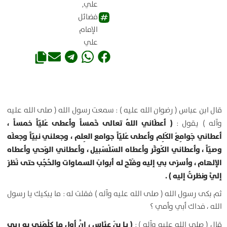
علي
,
فضائل
الإمام
علي
قال ابن عباس ( رضوان الله عليه ) : سمعت رسول الله ( صلى الله عليه
( أعطَاني اللهُ تعالى خَمساً وأعطى عَليّاً خمساً ،
وآله ) يقول :
أعطاني جَوامِعَ الكَلِم وأعطى عَليّاً جوامع العِلم ، وجعلني نبيّاً وجعلَه
وصيّاً ، وأعطاني الكَوثَر وأعطاه السَلْسَبيل ، وأعطاني الوَحي وأعطاه
الإلهام ، وأسرَى بي إليه وفَتَح له أبوابَ السماوات والحُجُب حتى نَظرَ
إليَّ ونظرتُ إليه ) .
ثم بكى رسول الله ( صلى الله عليه وآله ) فقلت له : ما يبكيك يا رسول
الله ، فداك أبي وأمي ؟
( يا بنَ عبَّاس ، إنَّ أول ما كلَّمَني به ربي
قال ( صلى الله عليه وآله ) :