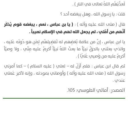
لَعذَّبَهُم اللهُ تعالى في النار ) .
قلت : يا رسول الله ، وهل يبغضه أحد ؟
( يا بن عباس ، نعم ، يبغضه قوم يُذكَر
قال ( صلى الله عليه وآله ) :
أنَّهم من أمَّتي ، لم يجعل الله لهم في الإسلام نصيباً .
يا ابن عباس ، إنَّ من علامة بُغضِهم له تَفضِيلهُم لِمَن هو دُونَه عَليه ،
والذي بعثني بالحقِّ نبيّاً ما بعثَ اللهُ نبيّاً أكرمُ عليه مِنِّي ، ولا وصيّاً
أكرمُ عليه من وَصيي عَلَيَّ ) .
ثم قال ابن عباس : فلم أزَلْ له – لعلي ( عليه السلام ) – كما أمرني
رسول الله ( صلى الله عليه وآله ) وأوصاني بمودته ، وإنه لأكبر عَملي
عندي .
المصدر: أمالي الطوسي: 105.