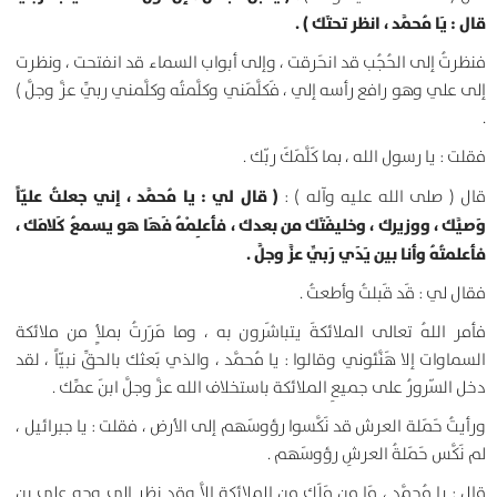
قال : يَا مُحمَّد ، انظر تحتَك ) .
فنظرتُ إلى الحُجُب قد انحَرقت ، وإلى أبواب السماء قد انفتحت ، ونظرت
إلى علي وهو رافع رأسه إلي ، فَكلَّمَني وكلَّمتُه وكلَّمني ربِّي عزَّ وجلَّ )
.
فقلت : يا رسول الله ، بما كَلَّمَكَ ربّك .
( قال لي : يا مُحمَّد ، إني جعلتُ عليّاً
قال ( صلى الله عليه وآله ) :
وَصيَّك ، ووزيرك ، وخليفَتَك من بعدك ، فأعلِمْهُ فَهَا هو يسمعُ كَلامَك ،
فأعلمتُهُ وأنا بين يَدَي رَبِّي عزَّ وجلَّ .
فقال لي : قَد قَبلتُ وأطعتُ .
فأمر اللهُ تعالى الملائكةَ يتباشَرون به ، وما مَرَرتُ بملأٍ من ملائكة
السماوات إلا هَنَّئوني وقالوا : يا مُحمَّد ، والذي بَعثك بالحقِّ نبيّاً ، لقد
دخل السّرورُ على جميعِ الملائكة باستخلاف الله عزَّ وجلَّ ابنَ عمِّك .
ورأيتُ حَمَلة العرش قد نَكَّسوا رؤوسَهم إلى الأرض ، فقلت : يا جبرائيل ،
لم نَكَّس حَمَلةُ العرشِ رؤوسَهم .
قال : يا مُحمَّد ، مَا من مَلَكٍ من الملائكة إلاَّ وقد نظر إلى وجه علي بن