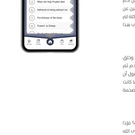
من آدم
ين عن
ته لم
لى هذا
، وخلق
دم ثم
قول أن
ا كانت
الضخمة
 فإذا
 الله