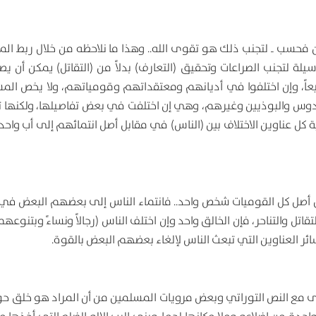
 فحسب ـ لتجنب ذلك هو تقوى الله.. وهذا ما نلاحظه من خلال ربط ال
لة لتجنب الصراعات وتحقيق (التعارف) بدلاً من (التقاتل) يمكن أن يصل
يعاً، وإن اختلفوا في أديانهم ومعتقداتهم وقومياتهم، ولا يخص الم
دوس والبوذيين وغيرهم، وهي إن اختلفت في بعض تفاصيلها، ولكنها 
 كل عناوين الاختلاف بين (الناس) في مقابل أصل انتمائهم إلى أب واحد 
د أن أصل كل القوميات شخص واحد.. فانتماء الناس إلى بعضهم البعض في 
تقاتل والتناحر، فإن الخالق واحد وإن اختلف الناس (رجالاً ونساءً وبتنوع
ر العناوين التي تبعث الناس لإلغاء بعضهم البعض بالقوة.
تماشى مع النص التوراتي وبعض مرويات المسلمين من أن المراد هو خلق حو