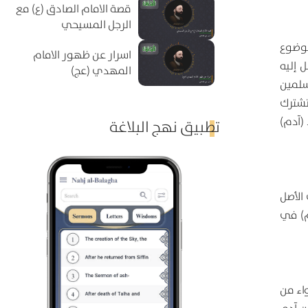
قصة الامام الصادق (ع) مع
الرجل المسيحي
موضوع
اسرار عن ظهور الامام
 إليه
المهدي (عج)
سلمين
تشترك
(آدم)
تطبيق نهج البلاغة
الأصل
هم) في
اء من