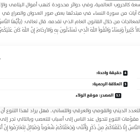
اسعة كالحروب العالمية، وفي دوائر محدودة كنهب أموال اليتامى والإ
دة آيات من سورة النساء في مبتدئها بعض صور العدوان والصراع في ال
ات من خلال القانون العام الذي تقدمه. قال تعالى: (يَأَيُّهَا النَّاسُ اتّ
كَثِيراً وَنِسَآءً وَاتَّقُواْ اللَّهَ الَّذِي تَسَآءَلُونَ بِهِ وَالأرحَامَ إِنَّ اللَّهَ كَانَ عَلَيْكُمْ 
حقيقة واحدة:
العلاقة الرحمية:
المصدر: موقع الولاء
لتعدد الديني والقومي والعرقي واللساني.. فهل يراد لهذا التنوع أن 
 مقوّمات التنوع تتحول عند الناس إلى أسباب للتعصب وبالتالي تجر إلى
لَقْنَاكُمْ مِنْ ذَكَرٍ وَأُنْثَى وَجَعَلْنَاكُمْ شُعُوباً وَقَبَائِلَ لِتَعَارَفُوا إِنَّ أَكْ