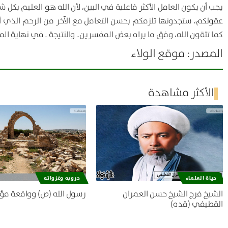
يجب أن يكون العامل الأكثر فاعلية في البين، لأن الله هو العليم
عقولكم، ستجدونها تلزمكم بحسن التعامل مع الآخر من الرحم الذي أنت
كما تتقون الله، وفق ما يراه بعض المفسرين.. والنتيجة ـ في نهاية ال
المصدر: موقع الولاء
الأكثر مشاهدة
حياة العلماء
حروبه وغزواته
الشيخ فرج الشيخ حسن العمران
رسول الله (ص) وواقعة مؤ
القطيفي (قده)