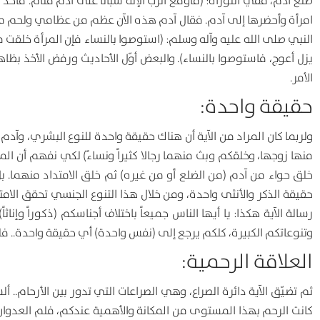
ضلع آدم، ففي التوراة: (فأوقع الرب الإله سباتا على آدم فنام. فأخذ و
امرأة وأحضرها إلى آدم. فقال آدم هذه الآن عظم من عظامي ولحم م
النبي صلى الله عليه وآله وسلم: (استوصوا بالنساء فإن المرأة خلقت
يزل أعوج، فاستوصوا بالنساء). والبعض أوّل الأحاديث ورفض الأخذ بظاه
الأمر.
حقيقة واحدة:
ولربما كان المراد من الآية أن هناك حقيقة واحدة للنوع البشري، وآدم
منها زوجها، وخلقكم وبث منهما رجالا كثيراً ونساءً) لكي نفهم أن 
خلق حواء من آدم (من الضلع أو من غيره) ثم خلق الامتداد منهما. بل قالت: (خَلَ
حقيقة الذكر والأنثى واحدة، ومن خلال هذا التنوع الجنسي تحقق الامتداد في ال
رسالة الآية هكذا: يا أيها الناس جميعاً باختلاف أجناسكم (ذكوراً وإن
وتنوعاتكم الكبيرة، كلكم يرجع إلى (نفس واحدة) أي حقيقة واحدة.. ف
العلاقة الرحمية:
ثم تضيّق الآية دائرة الصراع، وهي الصراعات التي تدور بين الأرحام..
كانت الرحم بهذا المستوى من المكانة والأهمية عندكم، فلم العدوان ع