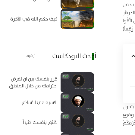
رث من
دوائر
كيف حكم الله في الأخرة
َقُواْ
رَقِيباً)
أحدث البودكاست
أرشيف
قرر بنفسك بين ان تفرض
احترامك من خلال المنطق
الاسرة في الاسلام
يتحول
 وقوع
لاتثق بنفسك كثيراً
رَمَكُمْ