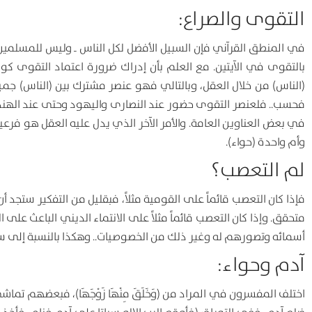
التقوى والصراع:
في المنطق القرآني فإن السبيل الأفضل لكل الناس ـ وليس للمسلمين
بالتقوى في الآيتين. مع العلم بأن إدراك ضرورة اعتماد التقوى كوسي
(الناس) من خلال العقل، وبالتالي فهو عنصر مشترك بين (الناس) جم
فحسب.. فلعنصر التقوى حضور عند النصارى واليهود وحتى عند الهن
في بعض العناوين العامة. والأمر الآخر الذي يدل عليه العقل هو فرعية
وأم واحدة (حواء).
لم التعصب؟
فإذا كان التعصب قائماً على القومية مثلاً، فبقليل من التفكير ستج
متحقق. وإذا كان التعصب قائماً مثلاً على الانتماء الديني الباعث على ال
أسمائه وتصورهم له وغير ذلك من الخصوصيات.. وهكذا بالنسبة إلى سائ
آدم وحواء:
اختلف المفسرون في المراد من (وَخَلَقَ مِنْهَا زَوْجَهَا)، فبعضهم 