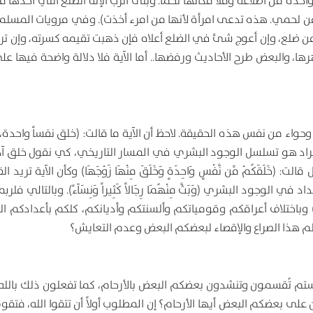
احدة من اضلاعه وملا مكانها لحما. وبنى الرب الإله الضلع التي أخذها 
ن لحمي. هذه تدعى امرأة لأنها من امرء أخذت). وفي مرويات المسلم
 من ضلع، وإن أعوج شئ في الضلع أعلاه فإن ذهبت تقيمه كسرته، وإن ترك
رها، والبعض طرح الأحاديث ورفضها.. أما الآية فلا دلالة واضحة فيها ع
 وحواء من نفس هذه الحقيقة. لاحظ أن الآية ما قالت: (خلق نفساً واحدة
المراد هو تسلسل الوجود البشري في المسار التاريخي، كي نقول خلق آ
قَكُمْ مِّن نَّفْسٍ وَاحِدَةٍ وَخَلَقَ مِنْهَا زَوْجَهَا) وكأن الآية تريد ال
وجود البشري (وَبَثَّ مِنْهُمَا رِجَالاً كَثِيراً وَنِسَآءً). وبالتالي فلربم
اثاً) وباختلاف أعراقكم وقومياتكم وألسنتكم وأديانكم، كلكم بأعدادكم 
لم هذا الصراع والإقصاء لبعضكم البعض وعدم التعايش؟
 ألستم تُقسمون وتنشدون بعضكم البعض بالأرحام، كما تفعلون ذلك بالله؟
لى بعضكم البعض أيها الأرحام؟ إن المطلوب أولاً أن تتقوا الله، فتقوى