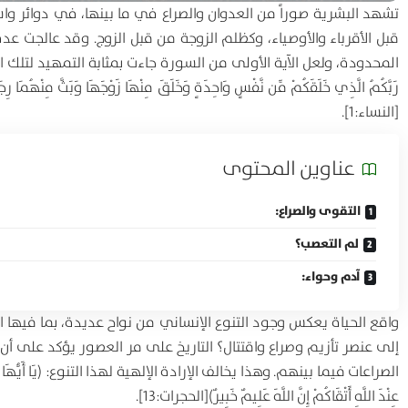
تشهد البشرية صوراً من العدوان والصراع في ما بينها، في دوائر و
قبل الأقرباء والأوصياء، وكظلم الزوجة من قبل الزوج. وقد عالجت ع
المحدودة، ولعل الآية الأولى من السورة جاءت بمثابة التمهيد لتلك المعالج
رَبَّكُمُ الَّذِي خَلَقَكُمْ مِّن نَّفْسٍ وَاحِدَةٍ وَخَلَقَ مِنْهَا زَوْجَهَا وَبَثَّ مِنْهُمَا رِجَالاً 
[النساء:1].
عناوين المحتوی
التقوى والصراع:
لم التعصب؟
آدم وحواء:
واقع الحياة يعكس وجود التنوع الإنساني من نواح عديدة، بما فيها ا
إلى عنصر تأزيم وصراع واقتتال؟ التاريخ على مر العصور يؤكد على أن
الصراعات فيما بينهم. وهذا يخالف الإرادة الإلهية لهذا التنوع: (يَا أَيُّهَا النَّاسُ إِنَّا خَ
عِنْدَ اللَّهِ أَتْقَاكُمْ إِنَّ اللَّهَ عَلِيمٌ خَبِيرٌ)[الحجرات:13].