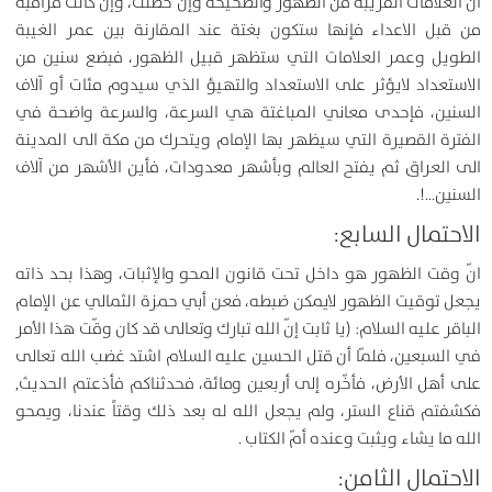
أنّ العلامات القريبة من الظهور والصحيحة وإنْ حصلت، وإنْ كانت مراقبة
من قبل الاعداء فإنها ستكون بغتة عند المقارنة بين عمر الغيبة
الطويل وعمر العلامات التي ستظهر قبيل الظهور، فبضع سنين من
الاستعداد لايؤثر على الاستعداد والتهيؤ الذي سيدوم مئات أو آلاف
السنين، فإحدى معاني المباغتة هي السرعة، والسرعة واضحة في
الفترة القصيرة التي سيظهر بها الإمام ويتحرك من مكة الى المدينة
الى العراق ثم يفتح العالم وبأشهر معدودات، فأين الأشهر من آلاف
السنين…!.
الاحتمال السابع:
انّ وقت الظهور هو داخل تحت قانون المحو والإثبات، وهذا بحد ذاته
يجعل توقيت الظهور لايمكن ضبطه، فعن أبي حمزة الثمالي عن الإمام
الباقر عليه السلام: (يا ثابت إنّ الله تبارك وتعالى قد كان وقّت هذا الأمر
في السبعين، فلمّا أن قتل الحسين عليه السلام اشتد غضب الله تعالى
على أهل الأرض، فأخّره إلى أربعين ومائة، فحدثناكم فأذعتم الحديث,
فكشفتم قناع الستر، ولم يجعل الله له بعد ذلك وقتاً عندنا، ويمحو
الله ما يشاء ويثبت وعنده أمّ الكتاب .
الاحتمال الثامن: