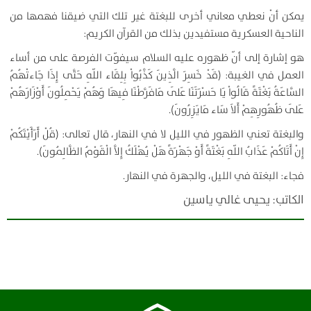
يمكن أنْ نعطي معاني أخرى للبغتة غير تلك التي ضيقنا فهمها من
الناحية العسكرية مستفيدين بذلك من القرآن الكريم:
هو إشارة إلى أنّ ظهوره عليه السلام سيفوّت الفرصة على من أساء
العمل في الغيبة: (قَدْ خَسِرَ الَّذِينَ كَذَّبُواْ بِلِقَاء اللّهِ حَتَّى إِذَا جَاءتْهُمُ
السَّاعَةُ بَغْتَةً قَالُواْ يَا حَسْرَتَنَا عَلَى مَافَرَّطْنَا فِيهَا وَهُمْ يَحْمِلُونَ أَوْزَارَهُمْ
عَلَى ظُهُورِهِمْ أَلاَ سَاء مَايَزِرُونَ).
والبغتة تعني الظهور في الليل لا في النهار، قال تعالى: (قُلْ أَرَأَيْتَكُمْ
إِنْ أَتَاكُمْ عَذَابُ اللّهِ بَغْتَةً أَوْ جَهْرَةً هَلْ يُهْلَكُ إِلاَّ الْقَوْمُ الظَّالِمُونَ).
فجاء: البغتة في الليل، والجهرة في النهار.
الكاتب: يحيى غالي ياسين