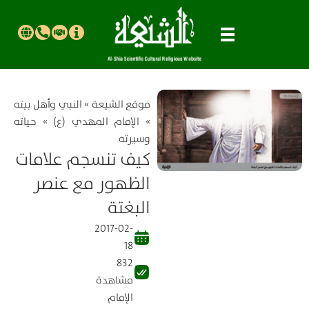
موقع الشیعة
»
النبي وأهل بيته
»
الإمام المهدي (ع)
»
حياته
وسيرته
كيف تنسجم علامات
الظهور مع عنصر
البغتة
2017-02-
18
832
مشاهدة
الإمام