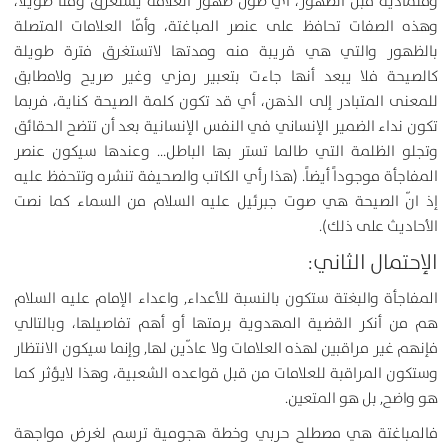
ومتمادية قبل الظهور، أي طول ظهور العلامة يستغرق وقتاً طويلاً،
وهذه الصفات تحافظ على عنصر المباغتة، وأمّا العلامات المتصلة
بالظهور والتي هي قريبة منه ومدتها لاتستغرق فترة طويلة
كالصيحة فلا يبعد أنها جاءت بتعبير رمزي وغير صريح ولامطابق
للمعنى المتبادر إلى الذهن، أي قد تكون كلمة الصيحة كناية، فربما
تكون نداء الضمير الإنساني في النفس الإنسانية بعد أن تتضح الحقائق
وتجلو الظلمة التي طالما تستر بها الباطل… وعندها سيكون عنصر
المفاجأة موجوداً أيضاً. (هذا رأي الكاتب والصحيفة تنشره وتتحفظ عليه
إذ انّ الصيحة هي صوت جبرئيل عليه السلام من السماء كما نصت
الأحاديث على ذلك).
الإحتمال الثاني:
المفاجأة والبغتة ستكون بالنسبة للأعداء, واعداء الإمام عليه السلام
هم من أنكر القضية المهدوية برمتها أو أهم تفاصيلها، وبالتالي
فإنهم غير مراقبين لهذه العلامات ولا عادّين لها, وإنما سيكون الانتظار
وستكون المراقبة للعلامات من قبل قواعده الشعبية، وهذا لايؤثر كما
هو واضح, بل هو المتعين.
فالمباغتة هي مصطلح حربي وخطة هجومية ترسم لغرض مواجهة