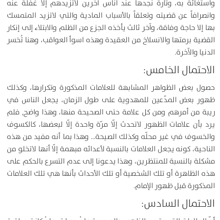
واستغاثةً به، وتارةً نجدها عند اناس آخرين لاتزيدهم إلّا غفلة عنه
وانصرافاً عن قضيته وتعلقاً بالأسباب المادية والتي لاتزيد المتمسك
بها إلا حاجة وفاقة، وآخر ثالث يأخذه الجزع من الظلم والابتلاء إلى إنكار
القضية برمتها والانسلاخ من العقيدة وهذه اسوأ العواقب، وهنا تُخسر
الدنيا والآخرة.
الاحتمال الخامس:
حصول بعض الظواهر المشابهة للعلامات المذكورة وتكرارها، وكذلك
ظهور بعض المدّعين للمهدوية على طول الزمان، يجعل الناس في
ريبة من أمرهم ومن كل علامة حتى الصحيحة منها، وهذا واضح, فلم
يرد بأن علامات الظهور لاتحدث إلّا مرّة واحدة إلّا لبعضها، كالكسوف
والخسوف في غير محلّه وكذلك الصيحة… وهذا بما أنه مفيد من هذه
الناحية، كونه يجعل العلامات بالنسبة لأعدائه مبهمة إلّا أنها لاتخلو من
مشكلة بالنسبة للمنتظرين، وهذا يدعونا إلى عدم التسرع بالحكم على
هذه الظاهرة أو تلك الشخصية أو تلك الأحداث بأنها هي تلك العلامات
المذكورة قبل ظهور الإمام.
الاحتمال السادس: