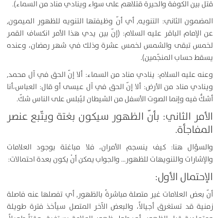
قتل بين الكوفة والحيرة قتلاهم على سواء وينادي مناد من السماء).
المضمون الثاني: التنويه, أي أنّ وظيفتها التنويه للظهور الميمون,
عن الإمام الباقر عليه السلام: (إنّ بين يدي هذا الأمر انكساف القمر
لخمس تبقى والشمس لخمس عشرة وذلك في شهر رمضان، وعنده
يسقط حساب المنجّمين).
وعنه عليه السلام: ينادي مناد من السماء: ألا إنّ الحق في آل محمد,
وينادي مناد من الأرض: ألا إنّ الحق في آل عيسى أو قال: العباس،أنا
أشكُّ فيه وإنما الصوت الأسفل من الشيطان ليُبلس على الناس شكّ.
الأمر الثاني: بأنّ الظهور سيكون بغتة ويتّبع عنصر
المفاجأة
.
والسؤال هنا: كيف ينسجم الأمران، فلا مباغتة بوجود العلامات
والإشارات والتنويهات للظهور… والجواب يمكن أنْ يكون بعدة احتمالات:
الإحتمال الأول:
أنّ بعض العلامات غير متصلة مباشرةً بالظهور, أي تفصلها عنه فاصلة
زمنية قد تستغرق أجيالاً، والبعض الآخر المتصل سيأخذ فترة طويلة