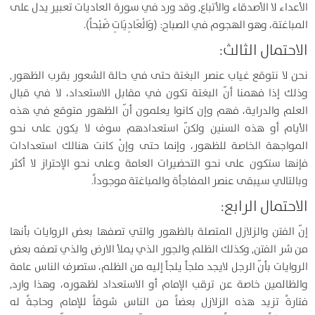
الأعداء لا الأصدقاء والأتباع, وقد ورد في سورة العاديات تعبير يدل على
المباغتة، وهو الهجوم في الصباح: (وَالْعَادِيَاتِ ضَبْحاً).
الاحتمال الثالث:
نحن لا نتوقع غياب عنصر البغتة حتى في حالة الشعور بقرب الظهور,
وذلك إذا فهمنا أنّ البغتة تكون في مقابل الاستعداد، لا في قبال
العلم والدراية، فهم وإن كانوا يعلمون أنّ الظهور متوقع في هذه
الأيام أو هذه السنين ولكنّ استعدادهم سوف لا يكون على نحو
المواجهة الخاصة للظهور، وإنما حتى وإنْ كانت هنالك استعدادات
فإنها ستكون على نحو التحضيرات العامة وعلى نحو الإحتراز لا أكثر
وبالتالي سيبقى عنصر المفاجأة والمباغتة موجوداً.
الاحتمال الرابع:
إنّ الفتن والزلازل المتصلة بالظهور والتي تصفها بعض الروايات بأنها
من شر الفتن, وكذلك الظلم والجور الذي يملأ الارض والذي تصفه بعض
الروايات بأنّ الرجل لايجد ملجأ يلجأ إليه من الظلم، ستصرف الناس عامة
والظالمين خاصة عن ترقب الإمام أو الاستعداد لظهوره، وهذا وارد,
فتارةً تزيد هذه الزلازل بعضاً من الناس شوقاً للإمام وحاجةً له