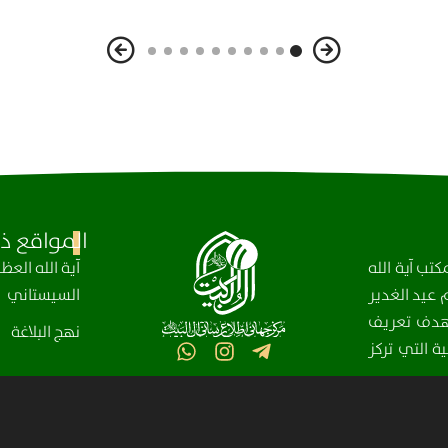
المواقع ذا
تب آية الله
آیة الله الع
عيد الغدير
السيستاني
، بهدف تعريف
نهج البلاغة
ة التي تركز
مركز آل البيت (عليهم السلام) العالمي للمعلومات – جميع الحقوق محفوظة © 2025-2004