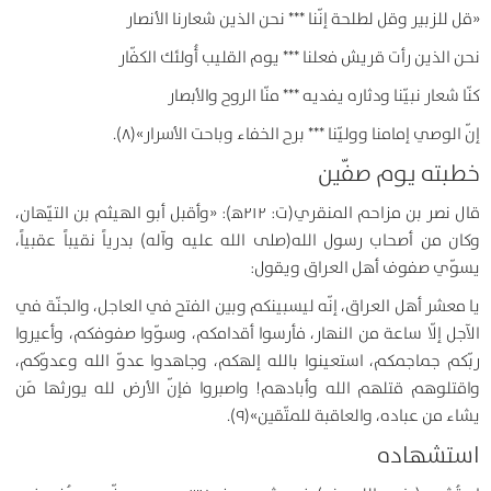
«قل للزبير وقل لطلحة إنّنا *** نحن الذين شعارنا الأنصار
نحن الذين رأت قريش فعلنا *** يوم القليب أُولئك الكفّار
كنّا شعار نبيّنا ودثاره يفديه *** منّا الروح والأبصار
إنّ الوصي إمامنا ووليّنا *** برح الخفاء وباحت الأسرار»(۸).
خطبته يوم صفّين
قال نصر بن مزاحم المنقري(ت: ۲۱۲ﻫ): «وأقبل أبو الهيثم بن التيّهان،
وكان من أصحاب رسول الله(صلى الله عليه وآله) بدرياً نقيباً عقبياً،
يسوّي صفوف أهل العراق ويقول:
يا معشر أهل العراق، إنّه ليسبينكم وبين الفتح في العاجل، والجنّة في
الآجل إلّا ساعة من النهار، فأرسوا أقدامكم، وسوّوا صفوفكم، وأعيروا
ربّكم جماجمكم، استعينوا بالله إلهكم، وجاهدوا عدوّ الله وعدوّكم،
واقتلوهم قتلهم الله وأبادهم! واصبروا فإنّ الأرض لله يورثها مَن
يشاء من عباده، والعاقبة للمتّقين»(۹).
استشهاده