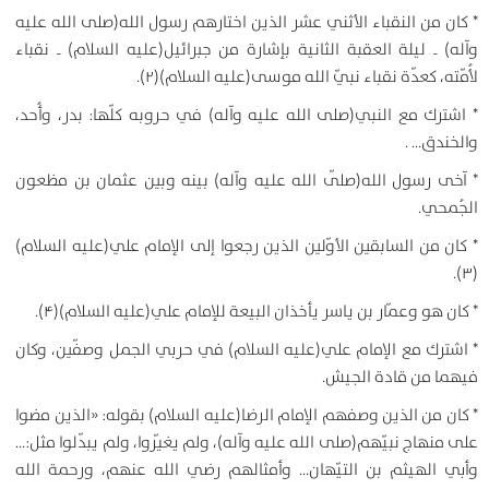
* كان من النقباء الأثني عشر الذين اختارهم رسول الله(صلى الله عليه
وآله) ـ ليلة العقبة الثانية بإشارة من جبرائيل(عليه السلام) ـ نقباء
لأُمّته، كعدّة نقباء نبيّ الله موسى(عليه السلام)(۲).
* اشترك مع النبي(صلى الله عليه وآله) في حروبه كلّها: بدر، وأُحد،
والخندق… .
* آخى رسول الله(صلّى الله عليه وآله) بينه وبين عثمان بن مظعون
الجُمحي.
* كان من السابقين الأوّلين الذين رجعوا إلى الإمام علي(عليه السلام)
(۳).
* كان هو وعمّار بن ياسر يأخذان البيعة للإمام علي(عليه السلام)(۴).
* اشترك مع الإمام علي(عليه السلام) في حربي الجمل وصفّين، وكان
فيهما من قادة الجيش.
* كان من الذين وصفهم الإمام الرضا(عليه السلام) بقوله: «الذين مضوا
على منهاج نبيّهم(صلى الله عليه وآله)، ولم يغيّروا، ولم يبدّلوا مثل:…
وأبي الهيثم بن التيّهان… وأمثالهم رضي الله عنهم، ورحمة الله