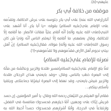
عليهم»(۵).
موقفه من خلافة أبي بكر
أنكر(رضي الله عنه) على أبي بكر جلوسه على عرش الخلافة، وتقدّمه
على الإمام علي(عليه السلام) بقوله: «يا أبا بكر، أنا أشهد على
النبي(صلى الله عليه وآله) أنّه أقام عليّاً فقالت الأنصار: ما أقامه إلّا
للخلافة، وقال بعضهم: ما أقامه إلّا ليعلم الناس أنّه وليّ مَن كان
رسول الله(صلى الله عليه وآله) مولاه، فقال(عليه السلام): إنّ أهل
بيتي نجوم أهل الأرض فقدّموهم ولا تقدّموهم»(۶).
نصرته للإمام علي(عليه السلام)
لمّا بلغ الإمام علي(عليه السلام)مسير طلحة والزبير وعائشة من مكّة
إلى البصرة خطب بالناس، وقال: «وقد بايعني هذان الرجلان طلحة
والزبير فيمَن بايعني، وقد نهضا إلى البصرة ليفرّقا جماعتكم، ويلقيا
بأسكم بينكم… .
فقام أبو الهيثم بن التيّهان رحمه الله وقال: يا أمير المؤمنين، إن حسد
قريش إيّاك على وجهين: أمّا خيارهم فحسدوك منافسة في الفضل،
وارتفاعاً في الدرجة، وأمّا أشرارهم فحسدوك حسداً أحبط الله به