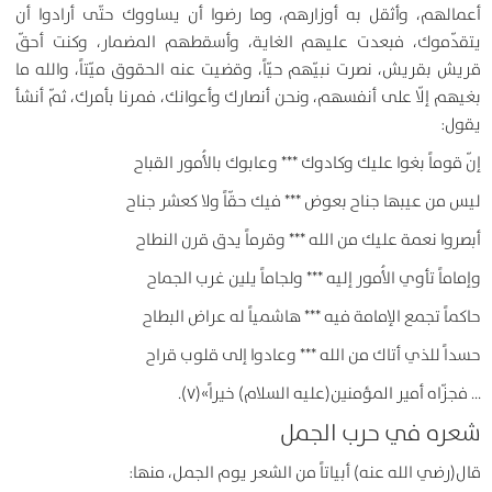
أعمالهم، وأثقل به أوزارهم، وما رضوا أن يساووك حتّى أرادوا أن
يتقدّموك، فبعدت عليهم الغاية، وأسقطهم المضمار، وكنت أحقّ
قريش بقريش، نصرت نبيّهم حيّاً، وقضيت عنه الحقوق ميّتاً، والله ما
بغيهم إلّا على أنفسهم، ونحن أنصارك وأعوانك، فمرنا بأمرك، ثمّ أنشأ
يقول:
إنّ قوماً بغوا عليك وكادوك *** وعابوك بالأُمور القباح
ليس من عيبها جناح بعوض *** فيك حقّاً ولا كعشر جناح
أبصروا نعمة عليك من الله *** وقرماً يدق قرن النطاح
وإماماً تأوي الأُمور إليه *** ولجاماً يلين غرب الجماح
حاكماً تجمع الإمامة فيه *** هاشمياً له عراض البطاح
حسداً للذي أتاك من الله *** وعادوا إلى قلوب قراح
… فجزّاه أمير المؤمنين(عليه السلام) خيراً»(۷).
شعره في حرب الجمل
قال(رضي الله عنه) أبياتاً من الشعر يوم الجمل، منها: