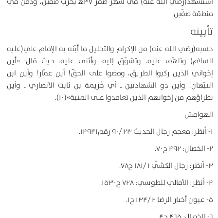
استُشهد(رضي الله عنه) في شهر صفر ۳۷ﻫ بحرب صفّين، ودُفن في
منطقة صفّين.
تأبينه
حسبه(رضي الله عنه) من الإكرام والتجليل ما أبّنه به الإمام علي(عليه
السلام) وتلهّف عليه، وتشوّق إليه، وأثنى عليه، حيث قال: «أين
إخواني الذين ركبوا الطريق، ومضوا على الحقّ! أين عمّار! وأين ابن
التيّهان! وأين ذو الشهادتين ـ أي خُزيمة بن ثابت الأنصاري ـ وأين
نظراؤهم من إخوانهم الذين تعاقدوا على المنية»(۱۰).
الهوامش
۱- اُنظر: معجم رجال الحديث ۲۳ /۹۰ رقم۱۴۹۴۱.
۲- الخصال: ۴۹۲ ح۷۰.
۳- اُنظر: رجال الكشّي ۱ /۱۸۱ ح۷۸.
۴- اُنظر: الأمالي للطوسي: ۷۲۸ ح۱۵۳۰.
۵- عيون أخبار الرضا ۲ /۱۳۴ ح۱.
۶- الخصال: ۴۶۵ ح۴.