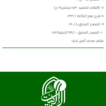
۷- الأمالي للمفيد: ۱۵۴ مجلس۱۹ ح۶.
۸-شرح نهج البلاغة ۱ /۱۴۳.
۹- المصدر السابق ۵ /۱۹۰.
۱۰- المصدر السابق ۱۰ /۹۹ الخطبة۱۸۳.
بقلم: محمد أمين نجف