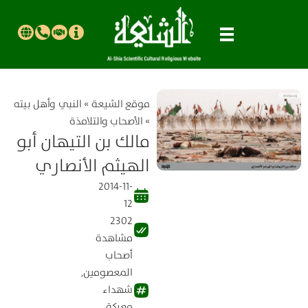
موقع الشیعة
»
النبي وأهل بيته
»
الأصحاب والتلامذة
مالك بن التيهان أبو
الهيثم الأنصاري
2014-11-
12
2302
مشاهدة
أصحاب
المعصومين
,
شهداء
معركة