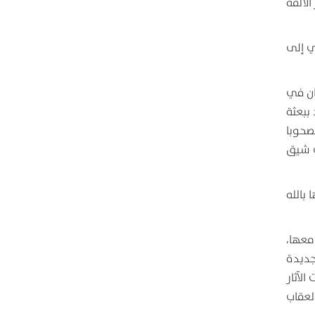
لألفة
ي إلى
ان في
ببعثة
مصحوبا
وب شيق
بالله
معها،
جديدة
الآثار
العقاب