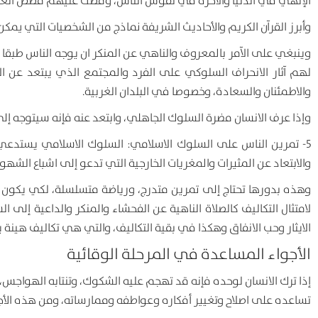
الإلهي في الدنيا والآخرة في نفوس الناس، وقصت عليهم قصص الغابر
وأبرز القرآن الكريم والأحاديث الشريفة نماذج من الشخصيات التي يمكن
وينبغي على الآمر بالمعروف والناهي عن المنكر ان يوجه الناس طبقا للا
لهم آثار الانحراف السلوكي على الفرد والمجتمع الذي يبتعد عن الا
والاطمئنان والسعادة، وخصوصا في البلدان الغربية.
وإذا عرف الانسان مضرة السلوك الجاهلي، وابتعد عنه فإنه سيتوجه إلى 
5- تمرين الناس على السلوك الاسلامي: السلوك الاسلامي يستدعي 
والابتعاد عن المثيرات والمغريات الخارجية التي تدعو إلى اشباع الش
وهذه بدورها تحتاج إلى تمرين متدرج، ورياضة متسلسلة، لكي يكون
لامتثال التكاليف كالصلاة الناهية عن الفحشاء والمنكر والداعية إلى 
الايثار وحب الانفاق وهكذا في بقية التكاليف، والتي هي تكاليف هينة 
الأجواء المساعدة في المرحلة الوقائية
إذا ترك الانسان لوحده فإنه قد تهجم عليه الشكوك، وتنتابه الهواجس،
تساعده على اصلاح وتغيير أفكاره وعواطفه وممارساته، ومن هذه الأج