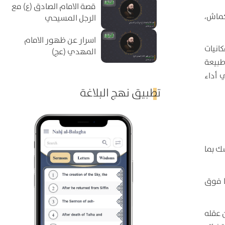
قصة الامام الصادق (ع) مع
كماش،
الرجل المسيحي
اسرار عن ظهور الامام
انيات
المهدي (عج)
طبيعة
 أداء
تطبيق نهج البلاغة
ك بما
ما فوق
ن عقله