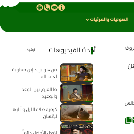
الصوتیات والمرئیات
عروف
أحدث الفيديوهات
أرشيف
ن
من هو يزيد إبن معاوية
لعنه الله
ما الفرق بين الوعد
والوعيد
الس
كيفية صلاة الليل و آثارها
للإنسان
افعل الأفضل دائماً