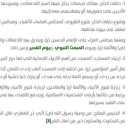
1- حلقات الذكر: هنالك تجمعات يذكر فيها اسم الله تعالى، وتسودها 
الآخرين على حضورها، أو يصطحبهم معه إليها.
وتتنوع حلقات الذكر بتنوع الظروف، كمجالس العلماء الأتقياء، ومجالس 
تنعقد في بيوت مختلفة.
ومنها مجالس العزاء على الإمام الحسين (ع)، ويلحق بها الاحتفالات و
المبعث النبوي
يوم الغدير
(ص) والأئمة (ع)، ويوم
، و
وغير ذلك.
2- ارتياد المساجد: المسجد من أهم الأجواء الايمانية التي لها دور كبير في اصلاح الانسان وتغييره.
قال أمير المؤمنين (ع):
من اختلف إلى المسجد أصاب إحدى الثمان: أخا م
ترده عن ردى، أو يسمع كلمة تدله على هدى، أو يترك ذنبا خشية أو حي
3- زيارة قبور الأنبياء والأئمة (ع) والصالحين: لزيارة قبور الأنبياء
يرتبط من خلالها بأرقى الشخصيات الاسلامية، ويندفع للاقتداء بها ف
على التقيد بسيرتها.
4- الجليس الصالح: من وصية رسول الله (ص) لأبي ذر الغفاري قال:
ال
[3]
من السكوت، والسكوت خير من املاء الشر
.