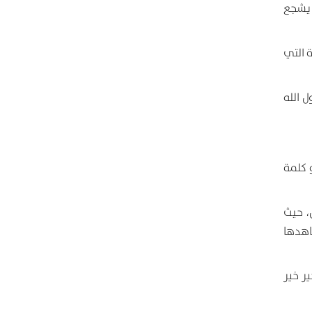
 يشجع
ة التي
 الله
 كلمة
ن، حيث
اهدها
ر خير