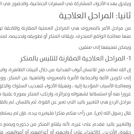
ويلحق بهذه الأجواء المشاركة في السفرات الجماعية، والحضور في المك
ثانيا: المراحل العلاجية
من مراحل الأمر بالمعروف هي المراحل العملية المقارنة واللاحقة
منها معالجة الواقع المنحرف، بإيقاف المنكر أو تطويقه وتحجيمه، لمن
ويمكن تصنيفها إلى صنفين:
1- المراحل العلاجية المقارنة للتلبس بالمنكر
إن الله تعالى فتح للانسان أبواب الهداية من خلال البينات الظاهرة، وال
إلى تكوين الأمة والجماعة الآمرة بالمعروف والناهية عن المنكر، 
ومعالجة الأسباب المؤدية إليه ، وتهيئة الأجواء لتهذيب السلوك وال
غرورا منه أو استسلاما لشهواته وغرائزه، وارتكب المنكر بصورة علنية 
مراحل الردع هي التغيير باليد التي تعبر عن القوة، ثم باللسان، ثم بالقل
قال رسول الله (ص):
من رأى منكم منكرا فليغيره بيده، فإن لم يستطع
والتغيير باليد مقدم على غيره، لأنه يقتلع المنكر من جذوره ويمنع 
حقوق الآخرين، كالاعتداء على أرواحهم أو أعراضهم أو أموالهم، فل