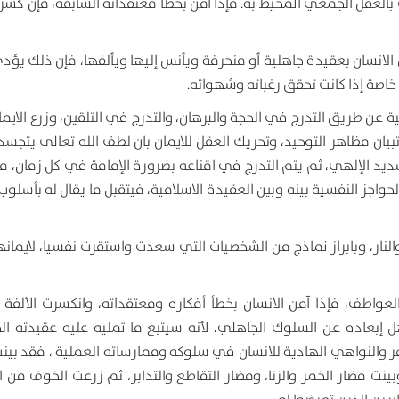
بالعقل الجمعي المحيط به. فإذا آمن بخطأ معتقداته السابقة، فإن كسر ا
ن الانسان بعقيدة جاهلية أو منحرفة ويأنس إليها ويألفها، فإن ذلك يؤد
خاصة إذا كانت تحقق رغباته وشهواته.
عن طريق التدرج في الحجة والبرهان، والتدرج في التلقين، وزرع الايم
يان مظاهر التوحيد، وتحريك العقل للايمان بان لطف الله تعالى يتجسد 
لتسديد الإلهي، ثم يتم التدرج في اقناعه بضرورة الإمامة في كل زمان، 
الحواجز النفسية بينه وبين العقيدة الاسلامية، فيتقبل ما يقال له بأسل
نار، وبابراز نماذج من الشخصيات التي سعدت واستقرت نفسيا، لايمانها 
لعواطف، فإذا آمن الانسان بخطأ أفكاره ومعتقداته، وانكسرت الألفة 
 إبعاده عن السلوك الجاهلي، لأنه سيتبع ما تمليه عليه عقيدته ال
مر والنواهي الهادية للانسان في سلوكه وممارساته العملية ، فقد بينت 
وبينت مضار الخمر والزنا، ومضار التقاطع والتدابر، ثم زرعت الخوف من 