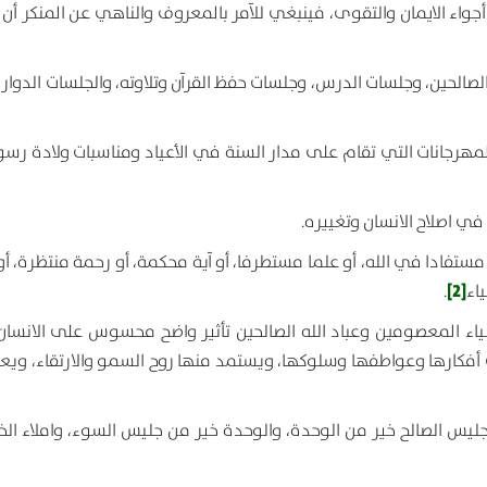
أجواء الايمان والتقوى، فينبغي للآمر بالمعروف والناهي عن المنكر أن
الصالحين، وجلسات الدرس، وجلسات حفظ القرآن وتلاوته، والجلسات الدوار
المهرجانات التي تقام على مدار السنة في الأعياد ومناسبات ولادة رسول
ستفادا في الله، أو علما مستطرفا، أو آية محكمة، أو رحمة منتظرة، أو
[2]
اء
.
 والأولياء المعصومين وعباد الله الصالحين تأثير واضح محسوس على الانسا
ي أفكارها وعواطفها وسلوكها، ويستمد منها روح السمو والارتقاء، ويع
جليس الصالح خير من الوحدة، والوحدة خير من جليس السوء، واملاء الخي