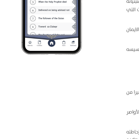
نياته
 التي
ايمان
اسيسه
يرا من
أواصر
حاطته