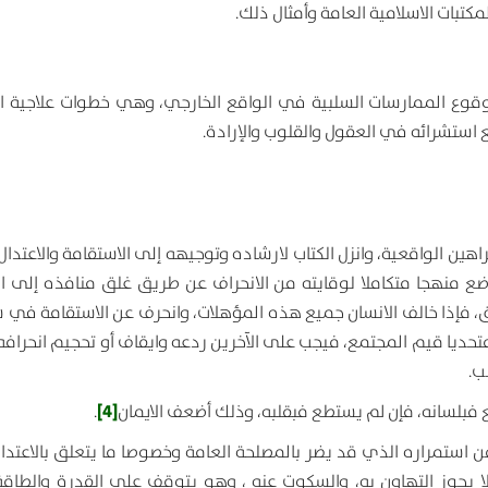
تبات الاسلامية العامة وأمثال ذلك.
 لوقوع الممارسات السلبية في الواقع الخارجي، وهي خطوات علاجية 
ع استشرائه في العقول والقلوب والإرادة.
براهين الواقعية، وانزل الكتاب لارشاده وتوجيهه إلى الاستقامة والاعتدال
ووضع منهجا متكاملا لوقايته من الانحراف عن طريق غلق منافذه إلى ا
خلق، فإذا خالف الانسان جميع هذه المؤهلات، وانحرف عن الاستقامة في 
متحديا قيم المجتمع، فيجب على الآخرين ردعه وايقاف أو تحجيم انحرافه،
ب.
[4]
 فبلسانه، فإن لم يستطع فبقلبه، وذلك أضعف الايمان
.
من استمراره الذي قد يضر بالمصلحة العامة وخصوصا ما يتعلق بالاعتدا
ا يجوز التهاون به، والسكوت عنه ، وهو يتوقف على القدرة والطاقة