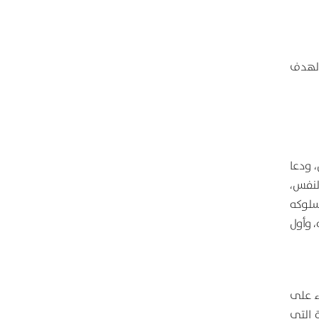
الهدف
، ودعا
لنفس،
سلوكه
 وأول
ء على
 التي