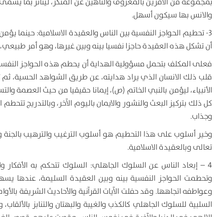
بمجموعة من الآمرين بالمعروف والناهين عن المنكر، ليتأثر بما يسمى 
والانس بها سيكون أسهل.
3- تحطيم الحواجز النفسية بين الناس والعقيدة الاسلامية: حينما يؤم
أن تشكل هذه العقيدة حاجزا نفسيا بينه وبين غيرها، وهو أمر طبيعي، 
فعلى المكلف بتحمل مسؤولية الهداية أن يحطم هذه الحواجز النفسية 
قلب ذلك الانسان الذي يراد هدايته، عن طريق الشواهد الحسية، ثم تب
الأنبياء، ليؤمن بالنبي الخاتم (ص)، إيمانا حقيقيا من حيث العصمة وا
كل ذلك بتركيز البعث والنشور والايمان باليوم الآخر، وبالتدريج تتحطم 
وجذاب.
وخير أسلوب على هذا التحطيم هو أسلوب الترغيب والترهيب بالجنة وال
تعالى وبالعقيدة الاسلامية.
4 – إبعاد الناس عن السلوك الجاهلي: السلوك تتحكم به الأفكار وا
وتحطمت الحواجز النفسية بينه وبين العقيدة السليمة، عندها يسهل
وعواطفه اتجاهها. وقد حفلت الآيات القرآنية والأحاديث الشريفة بالأوا
السلبية للسلوك الجاهلي كالكذب والغيبة والبهتان والتنابز بالألقاب، 