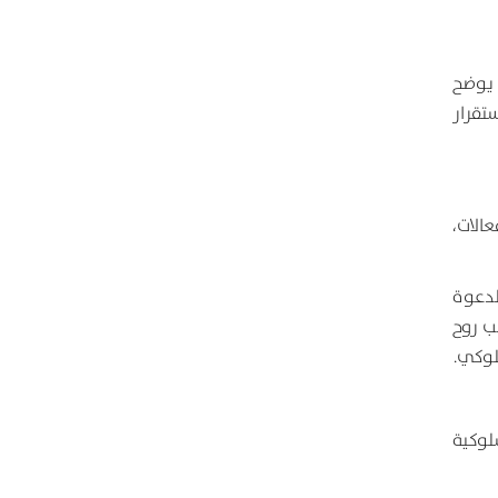
ن يوضح
تقرار
الات،
لدعوة
ب روح
لوكي.
لوكية