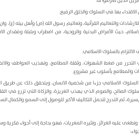
ين الذين تعرضوا له.
 الاقتداء بها في السلوك والخلق الرفيع.
رشادات والتعاليم القرآنية، وتعاليم رسول الله (ص) وأهل بيته (ع)، وا
سلام، حيث الأمراض البدنية والروحية، من اضطراب وبلبلة وفقدان الاس
الالتزام بالسلوك الاسلامي.
التحرر من ضغط الشهوات، وثقلة المطامع، وتهذيب العواطف والانفع
هوات والمطامع بأسلوب غير مشروع.
 السلوك الاسلامي جزءا من شخصية الانسان، ويتحقق ذلك عن طريق ا
السلوك الصالح، والصوم الذي يهذب الغريزة، والزكاة التي تزرع في القل
يسيرة، ثم التدرج لتحمل التكاليف الأكبر للوصول إلى السمو والكمال الس
 وتطغى عليه الغرائز، وتثيره المغريات، فهو بحاجة إلى أجواء فكرية وس
واء: