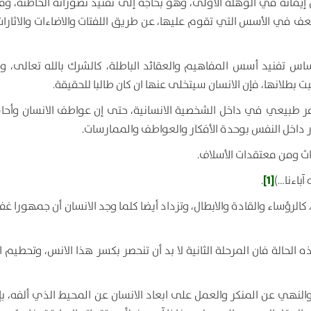
يمانه في الوهلة الأولى، وهو بحاجة إلى تفنيد تصوراته الخاطئة، ومتب
لضعف في الأسس التي تقوم عليها، عن طريق اللفتات والاضاءات والاثارات
ساس تفنيد أسس المفاهيم والعقائد الباطلة، كالشرك بالله تعالى، وال
 بطلانها، فإن الانسان سيتخلى عنها ان كان طالبا للحقيقة.
ت أمر طبيعي في داخل الشخصية الانسانية، حتى إن عواطف الانسان وأح
ار داخل النفس بوحدة الأفكار والعواطف والممارسات.
راث ومن معتقدات الأسلاف.
[1]
آباءنا…)
.
لرؤساء والقادة والابطال، وتزداد أيضا كلما وجد الانسان أن جمهورا غف
حالة فان المرحلة الثانية لا بد أن تنحصر بكسر هذا الانس، وتحطيم ال
لنهي عن المنكر والعمل على ابعاد الانسان عن المحيط الذي ألفه، بإ