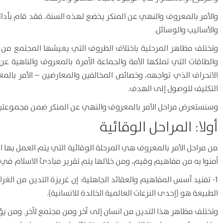
والأمر بالمعروف والنهي عن المنكر يخضع لهذه السنة، فقد قام بأدائه
والأساليب والوسائل.
وتختلف مظاهر المرحلية باختلاف الظروف التي يعيشها المجتمع من حي
والطاقات التي تملكها الأمة والجماعة الآمرة بالمعروف والناهية ع
الانحراف الذي تواجهه، وخصائص المخالفين والمعارضين – الأمر بال
التكليف للوصول إلى الهدف.
وسنستعرض مراحل الأمر بالمعروف والنهي عن المنكر ضمن مجموعتي
أولا: المراحل الوقائية
من مراحل الأمر بالمعروف هي المرحلة الوقائية التي يتم العمل بها ا
آمنوا به من مفاهيم وقيم، ومن خلالها يتم تقرير مبادئ الاسلام 
1- تفنيد أسس المفاهيم والعقائد الجاهلية: إن غريزة التدين من الغر
الطبيعة هو (إحدى النزعات العالمية الخالدة للانسانية).
وتختلف مظاهر هذا التدين من انسان إلى آخر ومن مجتمع لآخر. ومن يؤمن