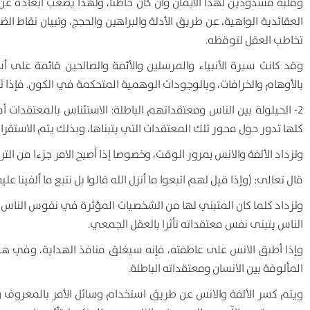
وقلبه مشدودين لهذا الايمان وان كان خاطئا، ولهذا يصعب ابعاده عن إ
العقائدية الواهية، عن طريق الأدلة والبراهين والحجج، وتبيان نقاط ا
تخاطب العقل لتوقظه.
وقد كانت سيرة الأنبياء والمرسلين والأئمة والصالحين قائمة على أ
بالأوهام والخرافات، وبالوجودات الوهمية المتحكمة في الكون. فإذا ثبت
2- الحيلولة بين الناس ومعتقداتهم الباطلة: الاستئناس بالمعتقدا
كلها تدور حول محور تلك المعتقدات التي يتبناها، وبذلك يتم الاستقر
وتزداد الألفة والانس بمرور الوقت، وخصوصا إذا أصبح الامر جزءا من الت
قال تعالى: (وإذا قيل لهم اتبعوا ما أنزل الله قالوا بل نتبع ما ألفينا عليه 
وتزداد كلما كان المتبني لها من الشخصيات المؤثرة في نفوس الناس، كا
الناس يتبنى نفس معتقداته تأثرا بالعقل الجمعي.
وإذا أطبق الانس على عاطفته، فإنه سيغلق منافذ الهداية، وفي هذه ال
المألوفة بين الانسان ومعتقداته الباطلة.
ويتم كسر الألفة والانس عن طريق استخدام وسائل الأمر بالمعروف وا