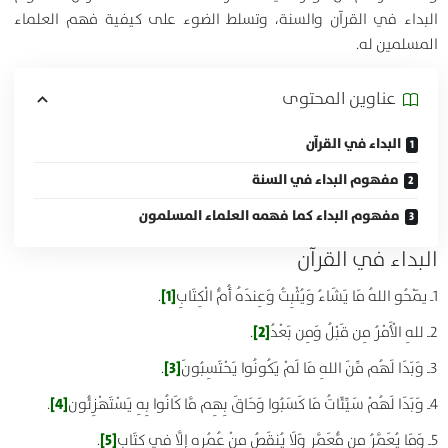
البداء في القرآن والسنة، وتسلط الضوء على كيفية فهم العلماء
المسلمين له.
عناوين المحتوی
البداء في القرآن
مفهوم البداء في السنة
مفهوم البداء كما فهمه العلماء المسلمون
البداء في القرآن
[1]
1ـ
يَمْحُو اللهُ مَا يَشَاءُ وَيُثْبِتُ وَعِندَهُ أُمُّ الْكِتَابِ
.
[2]
2ـ للهِ الْأَمْرُ مِن قَبْلُ وَمِن بَعْدُ
.
[3]
3ـ وَبَدَا لَهُم مِّنَ اللهِ مَا لَمْ يَكُونُوا يَحْتَسِبُونَ
.
[4]
4ـ وَبَدَا لَهُمْ سَيِّئَاتُ مَا كَسَبُوا وَحَاقَ بِهِم مَّا كَانُوا بِهِ يَسْتَهْزِئُون
.
[5]
5ـ وَمَا يُعَمَّرُ مِن مُّعَمَّرٍ وَلَا يُنقَصُ مِنْ عُمُرِهِ إِلَّا فِي كِتَابٍ
.