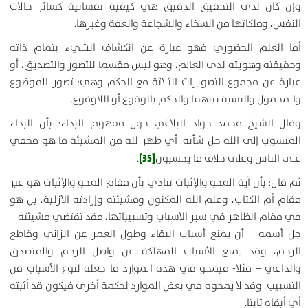
وإن كان لدى التحقيق الدقيق هي كيفية نفسانية كسائر حالات
النفس، وملكاتها من السخاء والشجاعة والعفة وغيرها.
أما العلم الحضوري فهو عبارة عن انكشاف الشيء بتمام ذاته
وحقيقته وهويته لدى العالم، وهو ليس مقسما للتصور والتصديق، أو
عبارة عن مجموع التصويرات الثلاثة مع الحكم وهي: تصور الموضوع
والمحمول والنسبة بينهما والحكم بالوقوع أو اللاوقوع.
وقال الشيخ محمد جواد البلاغي حول مفهوم البداء: بأن البداء
المنسوب إلى الله جل شأنه، أي ظهر لله من المشيئة ما هو مخفي
[35]
على الناس وعلى خلاف ما يحسبون
.
ثم قال: بأن آية المحو والإثبات تنادي بأن مقام المحو والإثبات هو غير
مقام أم الكتاب، وعلم الله المكنون ومشيئته وإرادته الأزلية، بل هو
في مقام الظاهر في سير الأسباب وتسبيباتها، فقد تقتضي مشيئته –
جل أسمه – أن يمنع أسباب البقاء وطول العمر عن الزاني وقاطع
الرحم، وقد يمنع الأسباب المهلكة عن واصل الرحم والمتصدق
والداعي – مثلا- فيمحو في هذه الموارد ما جعله لنوع الأسباب من
التسبيب، وقد لا يمحوه في بعض الموارد لحكمة أخرى فيكون قد أثبته
أي أبقاه ثابتا.