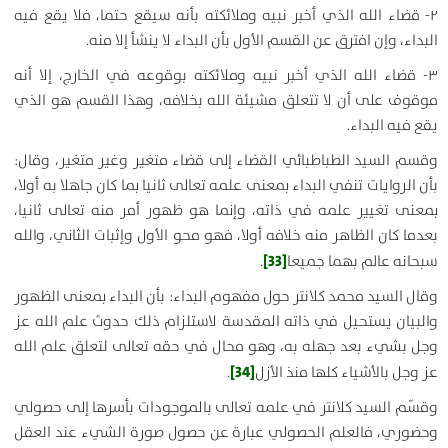
۲- قضاء الله الذي أخبر نبيه وملائكته بأنه سيقع حتما، فلا يقع فيه
البداء، وإن افترق عن القسم الأول بأن البداء لا ينشأ إلا منه.
۳- قضاء الله الذي أخبر نبيه وملائكته بوقوعه في الخارج، إلا أنه
موقوف على أن لا تتعلق مشيئة الله بخلافه، وهذا القسم هو الذي
يقع فيه البداء.
وقسم السيد الطباطبائي القضاء إلى قضاء متغير وغير متغير، وقال:
بأن الروايات تنفي البداء بمعنى علمه تعالى ثانيا بما كان جاهلا به أولا،
بمعنى تغيير علمه في ذاته، وإنما هو ظهور أمر منه تعالى ثانيا،
بعدما كان الظاهر منه خلافه أولا، فهو محو الأول وإثبات الثاني، والله
[33]
سبحانه عالم بهما جميعا
.
وقال السيد محمد كلانتر حول مفهوم البداء: بأن البداء بمعنى الظهور
والبيان يستحيل في ذاته المقدسة لاستلزام ذلك حدوث علم الله عز
وجل بشيء بعد جهله به، وهو محال في حقه تعالى لتعلق علم الله
[34]
عز وجل بالأشياء كلها منذ الأزل
.
وقسّم السيد كلانتر في علمه تعالى بالموجودات بأسرها إلى حصولي
وحضوري، فالعلم الحصولي عبارة عن حصول صورة الشيء عند العقل