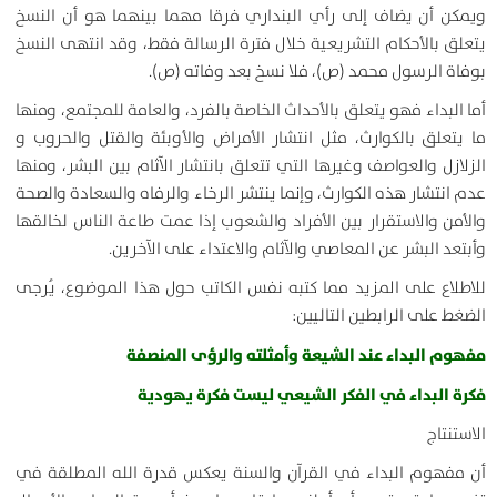
ويمكن أن يضاف إلى رأي البنداري فرقا مهما بينهما هو أن النسخ
يتعلق بالأحكام التشريعية خلال فترة الرسالة فقط، وقد انتهى النسخ
بوفاة الرسول محمد (ص)، فلا نسخ بعد وفاته (ص).
أما البداء فهو يتعلق بالأحداث الخاصة بالفرد، والعامة للمجتمع، ومنها
ما يتعلق بالكوارث، مثل انتشار الأمراض والأوبئة والقتل والحروب و
الزلازل والعواصف وغيرها التي تتعلق بانتشار الآثام بين البشر، ومنها
عدم انتشار هذه الكوارث، وإنما ينتشر الرخاء والرفاه والسعادة والصحة
والأمن والاستقرار بين الأفراد والشعوب إذا عمت طاعة الناس لخالقها
وأبتعد البشر عن المعاصي والآثام والاعتداء على الآخرين.
للاطلاع على المزيد مما كتبه نفس الكاتب حول هذا الموضوع، يُرجى
الضغط على الرابطين التاليين:
مفهوم البداء عند الشيعة وأمثلته والرؤى المنصفة
فكرة البداء في الفكر الشيعي ليست فكرة يهودية
الاستنتاج
أن مفهوم البداء في القرآن والسنة يعكس قدرة الله المطلقة في