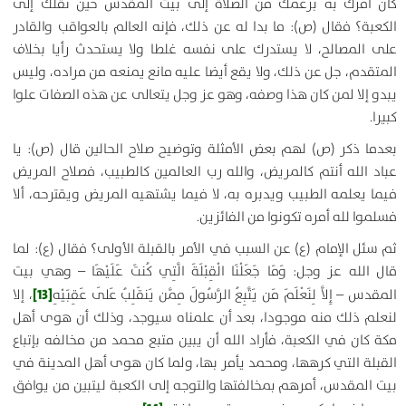
كان أمرك به بزعمك من الصلاة إلى بيت المقدس حين نقلك إلى
الكعبة؟ فقال (ص):
ما بدا له عن ذلك، فإنه العالم بالعواقب والقادر
على المصالح، لا يستدرك على نفسه غلطا ولا يستحدث رأيا بخلاف
المتقدم، جل عن ذلك، ولا يقع أيضا عليه مانع يمنعه من مراده، وليس
يبدو إلا لمن كان هذا وصفه، وهو عز وجل يتعالى عن هذه الصفات علوا
كبيرا
.
بعدما ذكر (ص) لهم بعض الأمثلة وتوضيح صلاح الحالين قال (ص):
يا
عباد الله أنتم كالمريض، والله رب العالمين كالطبيب، فصلاح المريض
فيما يعلمه الطبيب ويدبره به، لا فيما يشتهيه المريض ويقترحه، ألا
فسلموا لله أمره تكونوا من الفائزين
.
ثم سئل الإمام (ع) عن السبب في الأمر بالقبلة الأولى؟ فقال (ع):
لما
قال الله عز وجل: وَمَا جَعَلْنَا الْقِبْلَةَ الَّتِي كُنتَ عَلَيْهَا
– وهي بيت
[13]
المقدس –
إِلاَّ لِنَعْلَمَ مَن يَتَّبِعُ الرَّسُولَ مِمَّن يَنقَلِبُ عَلَى عَقِبَيْهِ
،
إلا
لنعلم ذلك منه موجودا، بعد أن علمناه سيوجد، وذلك أن هوى أهل
مكة كان في الكعبة، فأراد الله أن يبين متبع محمد من مخالفه بإتباع
القبلة التي كرهها، ومحمد يأمر بها، ولما كان هوى أهل المدينة في
بيت المقدس، أمرهم بمخالفتها والتوجه إلى الكعبة ليتبين من يوافق