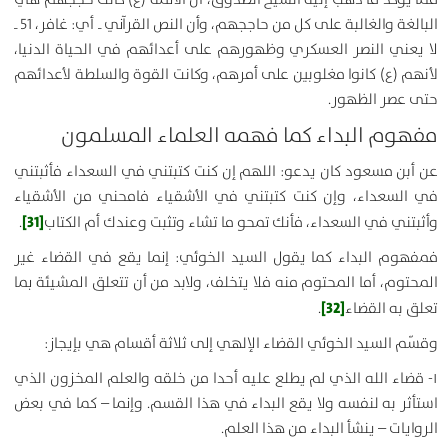
البالغة والغالبة على كل من حاججهم، وأن النص القرآني ـ أي: غافر، 51 ـ
لا يعني النصر العسكري وظهورهم على أعدائهم في الحياة الدنيا،
لأنهم (ع) كانوا مغلوبين على أمرهم، وكانت القوة والسلطة لأعدائهم
حتى عصر الظهور.
مفهوم البداء كما فهمه العلماء المسلمون
عن أبن مسعود كان يدعو: اللهم إن كنت كتبتني في السعداء فأثبتني
في السعداء، وإن كنت كتبتني في الأشقياء فامحني من الأشقياء
[31]
وأثبتني في السعداء، فأنك تمحو ما تشاء وتثبت وعندك أم الكتاب
.
فمفهوم البداء كما يقول السيد الخوئي: إنما يقع في القضاء غير
المحتوم، أما المحتوم منه فلا يتخلف، ولابد من أن تتعلق المشيئة بما
[32]
تعلق به القضاء
.
وقسّم السيد الخوئي القضاء الإلهي إلى ثلاثة أقسام هي بإيجاز:
۱- قضاء الله الذي لم يطلع عليه أحدا من خلقه والعلم المخزون الذي
استأثر به لنفسه ولا يقع البداء في هذا القسم. وإنما – كما في بعض
الروايات – ينشأ البداء من هذا العلم.