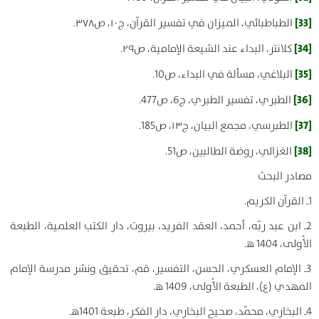
[33]
الطباطبائي، الميزان في تفسير القرآن، ج۱۰، ص۳۷۸.
[34]
كلانتر، البداء عند الشيعة الإمامية، ص۲۹.
[35]
البلاغي، مسألة في البداء، ص10.
[36]
الطبري، تفسير الطبري، ج6، ص477.
[37]
الطبرسي، مجمع البيان، ج۱۳، ص185.
[38]
الغزالي، روضة الطالبين، ص51.
مصادر البحث
1ـ القرآن الكريم.
2ـ ابن عبد ربّه، أحمد، العقد الفريد، بيروت، دار الكتب العلمية، الطبعة
الأُولى، 1404 ه‍.
3ـ الإمام العسكري، الحسن، التفسير، قم، تحقيق ونشر مدرسة الإمام
المهدي (ع)، الطبعة الأُولى، 1409 ه‍.
4ـ البخاري، محمّد، صحيح البخاري، دار الفكر، طبعة 1401ه‍.