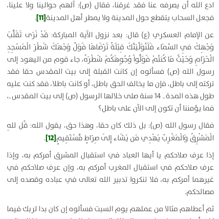
ادع الله أن يصرفه عنا فقد غرقنا، فقال (ص):
آلهم حوالينا ولا علينا
،
[11]
فجعل السحاب يتقطع حول المدينة ولا يمطر أهل المدينة
.
عن الإمام العسكري (ع) قال: بعد نزول الآية المباركة:
قَدْ نَرَى تَقَلُّبَ
وَجْهِكَ فِي السَّمَاء فَلَنُوَلِّيَنَّكَ قِبْلَةً تَرْضَاهَا فَوَلِّ وَجْهَكَ شَطْرَ الْمَسْجِدِ
الْحَرَامِ وَحَيْثُ مَا كُنتُمْ فَوَلُّواْ وُجُوِهَكُمْ شَطْرَهُ،
جاء قوم من اليهود إلى
رسول الله (ص) فسألوه إن كانت القبلة إلى بيت المقدس حقا فقد
تركته إلى باطل، فإن ما يخالف الحق باطل، أو كانت باطلا، فقد كنت عليه
طول هذه المدة ـ 14 سنة صلى خلالها الرسول (ص) إلى بيت المقدس ـ،
فما يؤمننا أن تكون إلى الآن على باطل؟
فقال رسول الله (ص):
بل ذلك كان حقا، وهذا حق، يقول الله: قُل للهِ
[12]
الْمَشْرِقُ وَالْمَغْرِبُ يَهْدِي مَن يَشَاء إِلَى صِرَاطٍ مُّسْتَقِيمٍ
.
إذا عرف صلاحكم يا أيها العباد في استقبال المشرق أمركم به، وإذا
عرف صلاحكم في استقبال المغرب أمركم به، وإن عرف صلاحكم في
غيرهما أمركم به، فلا تنكروا تدبير الله تعالى في عباده وقصده إلى
مصالحكم.
ثم أعطاهم مثالا من عملهم يوم السبت فسألوه إن كان بدا لربك فيما