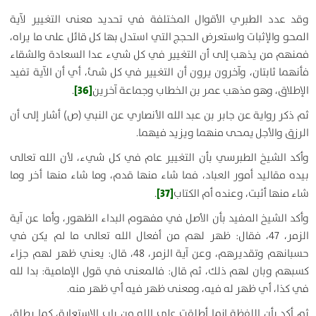
وقد عدد الطبري الأقوال المختلفة في تحديد معنى التغيير لآية
المحو والإثبات واستعرض الحجج التي استدل بها كل قائل على ما يراه،
فمنهم من يذهب إلى أن التغيير في كل شيء عدا السعادة والشقاء
فأنهما ثابتان، وآخرون يرون أن التغيير في كل شئ، أي أن الآية تفيد
[36]
الإطلاق، وهو مذهب عمر بن الخطاب وجماعة آخرين
.
ثم ذكر رواية عن جابر بن عبد الله الأنصاري عن النبي (ص) أشار إلى أن
الرزق والأجل يمحى منهما ويزيد فيهما.
وأكد الشيخ الطبرسي بأن التغيير عام في كل شيء، لأن الله تعالى
بيده مقاليد أمور العباد، فما شاء منها قدم، وما شاء منها أخر وما
[37]
شاء منها أثبت، وعنده أم الكتاب
.
وأكد الشيخ المفيد بأن الأصل في مفهوم البداء الظهور، وأما عن آية
الزمر، 47، فقال: ظهر لهم من أفعال الله تعالى ما لم يكن في
حسبانهم وتقديرهم، وعن آية الزمر، 48، قال: يعني ظهر لهم جزاء
كسبهم وبان لهم ذلك، ثم قال: فالمعنى في قول الإمامية: بدا لله
في كذا، أي ظهر له فيه، ومعنى ظهر فيه أي ظهر منه.
ثم أكد بأن اللفظة إنما أطلقت على الله من باب الاستعارة، كما يطلق