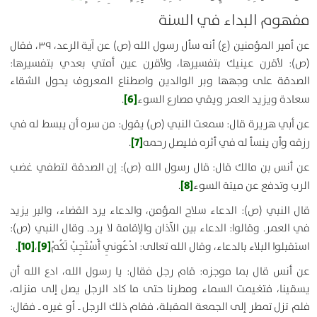
مفهوم البداء في السنة
عن أمير المؤمنين (ع) أنه سأل رسول الله (ص) عن آية الرعد، ۳۹، فقال
(ص):
لأقرن عينيك بتفسيرها، ولأقرن عين أمتي بعدي بتفسيرها:
الصدقة على وجهها وبر الوالدين واصطناع المعروف يحول الشقاء
[6]
سعادة ويزيد العمر ويقي مصارع السوء
.
عن أبي هريرة قال: سمعت النبي (ص) يقول:
من سره أن يبسط له في
[7]
رزقه وأن ينسأ له في أثره فليصل رحمه
.
عن أنس بن مالك قال: قال رسول الله (ص):
إن الصدقة لتطفي غضب
[8]
الرب وتدفع عن ميتة السوء
.
قال النبي (ص):
الدعاء سلاح المؤمن، والدعاء يرد القضاء، والبر يزيد
في العمر
. وقالوا: الدعاء بين الآذان والإقامة لا يرد. وقال النبي (ص):
[10]
[9]
استقبلوا البلاء بالدعاء، وقال الله تعالى: ادْعُونِي أَسْتَجِبْ لَكُمْ
،
.
عن أنس قال بما موجزه: قام رجل فقال: يا رسول الله، ادع الله أن
يسقينا، فتغيمت السماء ومطرنا حتى ما كاد الرجل يصل إلى منزله،
فلم تزل تمطر إلى الجمعة المقبلة، فقام ذلك الرجل ـ أو غيره ـ فقال: