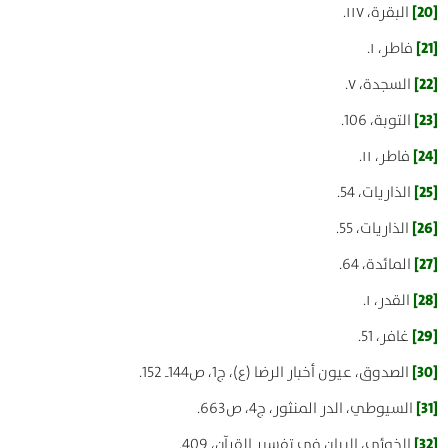
[20]
البقرة، ۱۱۷.
[21]
فاطر، ۱.
[22]
السجدة، ۷.
[23]
التوبة، 106.
[24]
فاطر، ۱۱.
[25]
الذاريات، 54.
[26]
الذاريات، 55.
[27]
المائدة، 64.
[28]
القدر، ۱.
[29]
غافر، 51.
[30]
الصدوق، عيون أخبار الرضا (ع)، ج1، ص144ـ 152.
[31]
السيوطي، الدر المنثور، ج4، ص663.
[32]
الخوئي، البيان في تفسير القرآن، 409.