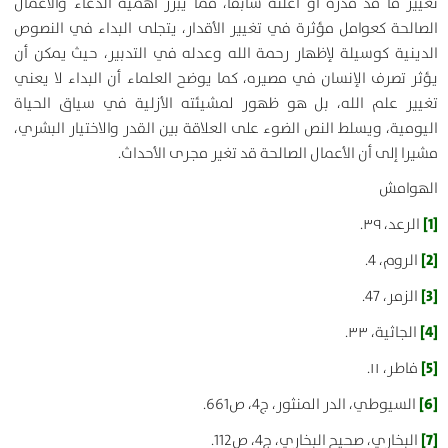
تغيير ما قد قدره أو أعلنه سابقا، مما يبرز أهمية الدعاء والأعمال
الصالحة كعوامل مؤثرة في تغيير الأقدار، يتجلى البداء في النصوص
الدينية كوسيلة لإظهار رحمة الله وعدله في التدبير، حيث يمكن أن
يؤثر تصرف الإنسان في مصيره، كما يوضح العلماء أن البداء لا يعني
تغيير علم الله، بل هو ظهور لمشيئته الأزلية في سياق الحياة
اليومية، ويسلط النص الضوء على العلاقة بين القدر والاختيار البشري،
مشيرا إلى أن الأعمال الصالحة قد تغير مجرى الأحداث.
الهوامش
[1]
الرعد، ۳۹.
[2]
الروم، 4.
[3]
الزمر، 47.
[4]
الجاثية، ۳۳.
[5]
فاطر، ۱۱.
[6]
السيوطي، الدر المنثور، ج4، ص661.
[7]
البخاري، صحيح البخاري، ج4، ص112.