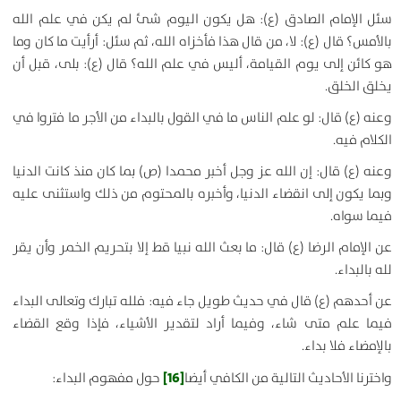
سئل الإمام الصادق (ع): هل يكون اليوم شئ لم يكن في علم الله
بالأمس؟ قال (ع):
لا، من قال هذا فأخزاه الله
، ثم سئل: أرأيت ما كان وما
هو كائن إلى يوم القيامة، أليس في علم الله؟ قال (ع):
بلى، قبل أن
يخلق الخلق
.
وعنه (ع) قال:
لو علم الناس ما في القول بالبداء من الأجر ما فتروا في
الكلام فيه
.
وعنه (ع) قال:
إن الله عز وجل أخبر محمدا (ص) بما كان منذ كانت الدنيا
وبما يكون إلى انقضاء الدنيا، وأخبره بالمحتوم من ذلك واستثنى عليه
فيما سواه
.
عن الإمام الرضا (ع) قال:
ما بعث الله نبيا قط إلا بتحريم الخمر وأن يقر
لله بالبداء
.
عن أحدهم (ع) قال في حديث طويل جاء فيه:
فلله تبارك وتعالى البداء
فيما علم متى شاء، وفيما أراد لتقدير الأشياء، فإذا وقع القضاء
بالإمضاء فلا بداء
.
[16]
واخترنا الأحاديث التالية من الكافي أيضا
حول مفهوم البداء: