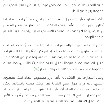
عليه الغضب والرضا مجازا، فاللفظ خاص فيما يظهر من الفعل الذي كان
وقوعه بعيدا عن النظر.
وأكد البنداري بأن في قول المفيد تمييز واضح على أن لفظ البداء إذا
أطلق بحق الواجب، فأنه يعني الظهور الذي تمتاز به بعض الأفعال
الإلهية، بينما لا يقصد به المعنى الإنساني الذي يراد به تغيير العزم
وتجدد الإرادة.
ونقل البنداري عن الغزالي قوله: فالله تعالى لا يغيّر ما قضاه، لأنه
تعالى لا يعارض نفسه فيما قضاه، إذ لم يكن عبثا ولا تبعا للشهوات،
تعالى عن ذلك، وإنما قضى بمقتضى الحكمة، وما صدر عن الحكمة فلا
مغير له، فما قضاه منوطا بفعل العبد فكالحرث والنسل، وما قضاه
[38]
موقوفا على فعل العبد فكالدعاء والاستغفار
.
ونقل البنداري عن الباقلاني بأنه أدرج مفهوم البداء تحت مفهوم
النسخ، لأنه يرى جواز نسخ الشئ قبل وقت فعله وامتثاله. ولكن
البنداري في نظرية البداء أكد بأن هذا ليس نسخا وإنما هو بداء، إذ
المعروف إن النسخ لا يكون نسخا إلا بعد الفعل به، ومن ثم يرد الأمر
بترك الفعل لانتهاء المصلحة المتعلقة بظرف الفعل ذاته.