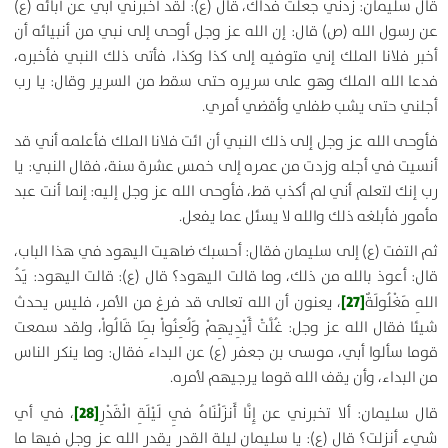
قال سليمان: زدني جعلت فداك، قال (ع):
لقد أخبرني أبي عن أبائه (ع)
عن رسول الله (ص) قال: إن الله عز وجل أوحى إلى نبي من أنبيائه أن
أخبر فلانا الملك إني متوفيه إلى كذا وكذا، فأتى ذلك النبي فأخبره،
فدعا الله الملك وهو على سريره حتى سقط من السرير وقال: يا رب
أجلني حتى يشب طفلي وأقضي أمري.
فأوحى الله عز وجل إلى ذلك النبي أن ائت فلانا الملك فأعلمه أني قد
أنسيت في أجله وزدت من عمره إلى خمس عشرة سنة، فقال النبي: يا
رب إنك لتعلم أني لم أكذب قط، فأوحى الله عز وجل إليه: إنما أنت عبد
مأمور فأبلغه ذلك والله لا يسئل عما يفعل.
ثم التفت (ع) إلى سليمان فقال:
أحسبك ضاهيت اليهود في هذا الباب،
قال: أعوذ بالله من ذلك، وما قالت اليهود؟ قال (ع):
قالت اليهود: يَدُ
[27]
اللهِ مَغْلُولَةٌ
، يعنون أن الله تعالى قد فرغ من الأمر، فليس يحدث
شيئا فقال الله عز وجل: غُلَّتْ أَيْدِيهِمْ وَلُعِنُواْ بِمَا قَالُواْ، ولقد سمعت
قوما سألوا أبي، موسى بن جعفر (ع) عن البداء فقال: وما ينكر الناس
من البداء، وأن يقف الله قوما يرجيهم لأمره.
[28]
قال سليمان: ألا تخبرني عن
إِنَّا أَنزَلْنَاهُ فِي لَيْلَةِ الْقَدْرِ
،
في أي
شيء أنزلت؟ قال (ع):
يا سليمان ليلة القدر يقدر الله عز وجل فيها ما