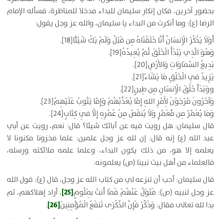
بحضور آخرين، فكان إنكار سليمان للبداء مدخلا للمناظرة، فسأله الإمام
الرضا (ع):
وما أنكرت من البداء يا سليمان، والله عز وجل يقول:
أَوَلَا يَذْكُرُ الْإِنسَانُ أَنَّا خَلَقْنَاهُ مِن قَبْلُ وَلَمْ يَكُ شَيْئًا
[18]
.
وَهُوَ الَّذِي يَبْدَأُ الْخَلْقَ ثُمَّ يُعِيدُهُ
[19]
.
بَدِيعُ السَّمَاوَاتِ وَالأَرْضِ
[20]
.
يَزِيدُ فِي الْخَلْقِ مَا يَشَاءُ
[21]
.
ووَبَدَأَ خَلْقَ الْإِنسَانِ مِن طِينٍ
[22]
.
وَآخَرُونَ مُرْجَوْنَ لِأَمْرِ اللهِ إِمَّا يُعَذِّبُهُمْ وَإِمَّا يَتُوبُ عَلَيْهِمْ
[23]
.
وَمَا يُعَمَّرُ مِن مُّعَمَّرٍ وَلَا يُنقَصُ مِنْ عُمُرِهِ إِلَّا فِي كِتَابٍ
[24]
.
قال سليمان: هل رويت فيه عن أبائك شيئا؟ قال:
نعم، رويت عن أبي
عبد الله (ع) إنه قال: إن لله عز وجل علمين: علما مخزونا مكنونا لا
يعلمه إلا هو، من ذلك يكون البداء، وعلما علمه ملائكته ورسله،
فالعلماء من أهل بيت نبينا (ص) يعلمونه.
قال سليمان: أحب أن تنزعه لي من كتاب الله عز وجل، قال (ع):
قول الله
[25]
عز وجل لنبيه (ص): فَتَوَلَّ عَنْهُمْ فَمَا أَنتَ بِمَلُومٍ
،
أراد إهلاكهم، ثم
[26]
بدا لله تعالى فقال: وَذَكِّرْ فَإِنَّ الذِّكْرَى تَنفَعُ الْمُؤْمِنِينَ
.