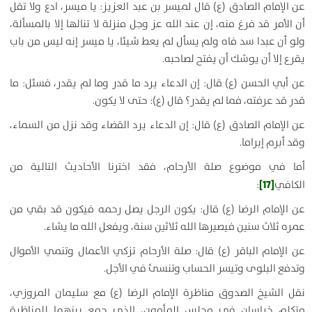
عن الإمام الصادق (ع) قال لميسر بن عبد العزيز:
يا ميسر، ادع ولا تقل
أن الأمر قد فرغ منه، إن عند الله عز وجل منزلة لا تنالها إلا بالمسألة،
ولو أن عبدا سد فاه ولم يسأل لم يعط شيئا، يا ميسر إنه ليس من باب
يقرع إلا أن يوشك أن يفتح لصاحبه
.
عن أبي الحسن (ع) قال:
إن الدعاء يرد ما قدر وما لم يقدر
، فسئل: ما
قدر قد عرفته، فما لم يقدر؟ قال (ع):
حتى لا يكون
.
عن الإمام الصادق (ع) قال:
إن الدعاء يرد القضاء وقد نزل من السماء،
وقد أبرم إبراما.
أما في موضوع صلة الأرحام، فقد اخترنا الأحاديث التالية من
[17]
الكافي
:
عن الإمام الرضا (ع) قال:
يكون الرجل يصل رحمه فيكون قد بقي من
عمره ثلاث سنين فيصيرها الله ثلاثين سنة، ويفعل الله ما يشاء
.
عن الإمام الباقر (ع) قال:
صلة الأرحام تزكي الأعمال وتنمي الأموال
وتدفع البلوى وتيسر الحساب وتنسئ في الأجل
.
نقل الشيخ الصدوق مناظرة الإمام الرضا (ع) مع سليمان المروزي،
متكلم خراسان في مجلس المأمون، الذي جمع بينهما للمناظرة