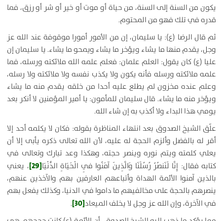
يكون من السنة إلى السنة، من حياة أو موت أو خير أو شر أو رزق، فما
قدره في تلك فهو من المحتوم
.
ثم قال الرضا (ع):
يا سليمان، إن من الأمور أمورا موقوفة عند الله عز
وجل، يقدم منها ما يشاء ويؤخر ما يشاء ويمحو ما يشاء. يا سليمان إن
عليا (ع) كان يقول: العلم علمان: فعلم علمه الله ملائكته ورسله، فما
علمه ملائكته ورسله فأنه يكون ولا يكذب نفسه ولا ملائكته ولا رسله،
وعلم عنده مخزون لم يطلع عليه أحدا من خلقه يقدم منه ما يشاء
ويؤخر منه ما يشاء. قال سليمان للمأمون: يا أمير المؤمنين لا أنكر بعد
يومي هذا البداء ولا أكذب به إن شاء الله.
علّق الشيخ الصدوق بعد انتهاء المناظرة بقوله: فكان لا يكلمه أحد إلا
أقر له بالفضل وألزم الحجة له عليه، لأن الله تعالى ذكره يأبى إلا أن
يعلي كلمته ويتم نوره وينصر حجته، وهكذا وعد تبارك وتعالى في
[29]
كتابه فقال:
إِنَّا لَنَنصُرُ رُسُلَنَا وَالَّذِينَ آمَنُوا فِي الْحَيَاةِ الدُّنْيَا
،
يعني
بالذين آمنوا الأئمة الهداة وأتباعهم العارفين بهم والآخذين عنهم،
ينصرهم بالحجة على مخالفيهم ما داموا في الدنيا، وكذلك يفعل بهم
[30]
في الآخرة، وإن الله عز وجل لا يخلف الميعاد
.
مما يؤكد ما ذهب إليه الشيخ الصدوق، أن الأئمة (ع) كانت حججهم هي