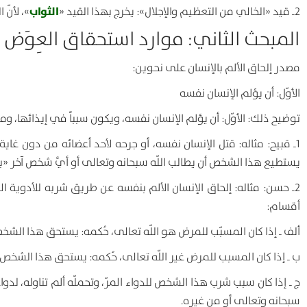
الثواب
2ـ قيد «الخالي من التعظيم والإجلال»: يخرج بهذا القيد «
»، لأنّ 
المبحث الثاني: موارد استحقاق العِوَض
مصدر إلحاق الألم بالإنسان على نحوين:
الأوّل: أن يؤلم الإنسان نفسه
توضيح ذلك: الأوّل: أن يؤلم الإنسان نفسه، ويكون سبباً في إيذائها، وم
1
ـ قبيح
:
مثاله: قتل الإنسان نفسه، أو جرحه لأحد أعضائه من دون غاية
يستطيع هذا الشخص أن يطالب اللّه سبحانه وتعالى أو أيَّ شخص آخر «ب
2
ـ حسن
:
مثاله: إلحاق الإنسان الألم بنفسه عن طريق شربه للأدوية ال
أقسام:
ألف ـ إذا كان المسبّب للمرض هو اللّه تعالى، حُكمه: يستحق هذا الشخ
ب ـ إذا كان المسبب للمرض غير اللّه تعالى، حُكمه: يستحق هذا الشخ
ج ـ إذا كان سبب شرب هذا الشخص للدواء المرّ، وتحملّه ألم تناوله، ل
سبحانه وتعالى أو من غيره.