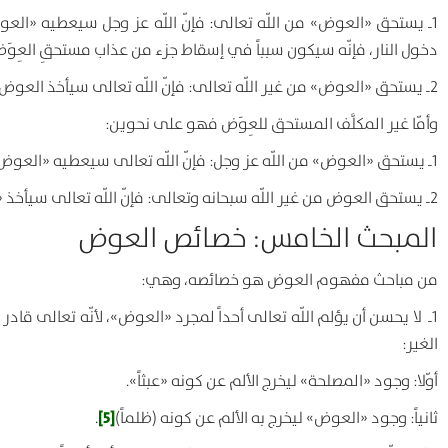
1ـ يستحق «العوض» من اللّه تعالى: فإنّ اللّه عز وجل سيعطيه «العو
دخول النار، فإنّه سيكون سبباً في إسقاط جزء من عذاب مستحقِ العِوَض
2ـ يستحق «العوض» من غير اللّه تعالى: فإنّ اللّه تعالى سيأخذ العوض من ذلك الغير، ويوصله إلى هذا المستحق.
وأمّا غير المكلَّف المستحق للعِوَض فهو على نحوين:
1ـ يستحق «العوض» من اللّه عز وجل: فإنّ اللّه تعالى سيعطيه «العوض» بتمامه وكماله.
2ـ يستحق العوض من غير اللّه سبحانه وتعالى: فإنّ اللّه تعالى سيأخذ «العوض» من ذلك الغير، ويوصله إلى هذا المستحق.
المبحث الخامس: خصائص العوض
من مباحث مفهوم العوض هو خصائصه، وهي:
1ـ لا يحسن أن يؤلم اللّه تعالى أحداً لمجرد «العوض»، لأنّه تعالى 
الغير:
أوّلا: وجود «المصلحة» ليخرج الألم عن كونه «عبثاً».
[5]
ثانياً: وجود «العوض» ليخرج به الألم عن كونه (ظلماً)
.