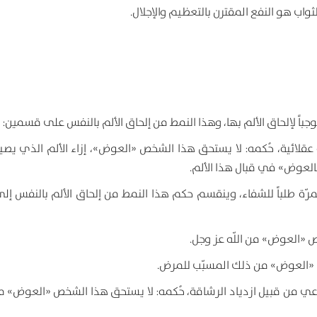
الثواب هو النفع المقترن بالتعظيم والإجلال.
وجباً لإلحاق الألم بها، وهذا النمط من إلحاق الألم بالنفس على قسمين:
 عقلائية، حُكمه: لا يستحق هذا الشخص «العوض»، إزاء الألم الذي يصيبه
العوض» في قبال هذا الألم.
مرّة طلباً للشفاء، وينقسم حكم هذا النمط من إلحاق الألم بالنفس إلى
ص «العوض» من اللّه عز وجل.
ص «العوض» من ذلك المسبّب للمرض.
دواعي من قبيل ازدياد الرشاقة، حُكمه: لا يستحق هذا الشخص «العوض» من