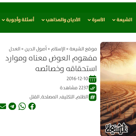
الشيعة
الأسرة
الأدیان والمذاهب
أسئلة وأجوبة
موقع الشیعة
»
الإسلام
»
اُصول الدين
»
العدل
مفهوم العوض معناه وموارد
استحقاقه وخصائصه
2016-12-10
2237 مشاهدة
الظلم
,
التكليف
,
المصلحة
,
القتل