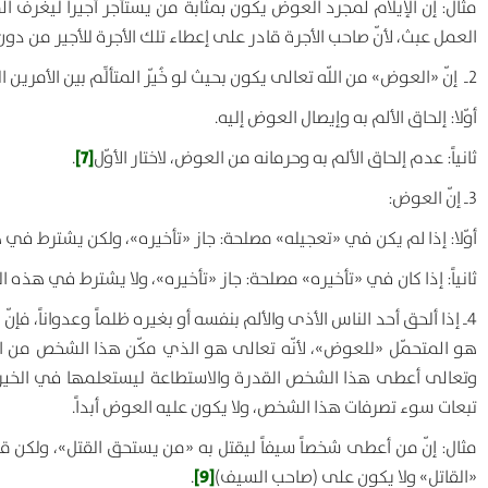
مثال
:
إنّ الإيلام لمجرد العوض يكون بمثابة من يستأجر أجيراً ليغرف ا
العمل عبث، لأنّ صاحب الأجرة قادر على إعطاء تلك الأجرة للأجير من د
2ـ إنّ «العوض» من اللّه تعالى يكون بحيث لو خُيّر المتألِّم بين الأمرين التاليين:
أوّلا: إلحاق الألم به وإيصال العوض إليه.
[7]
ثانياً: عدم إلحاق الألم به وحرمانه من العوض، لاختار الأوّل
.
3ـ إنّ العوض:
أوّلا: إذا لم يكن في «تعجيله» مصلحة: جاز «تأخيره»، ولكن يشترط في ه
ثانياً: إذا كان في «تأخيره» مصلحة: جاز «تأخيره»، ولا يشترط في هذه ا
4ـ إذا ألحق أحد الناس الأذى والألم بنفسه أو بغيره ظلماً وعدواناً، فإ
هو المتحمّل «للعوض»، لأنّه تعالى هو الذي مكّن هذا الشخص من الظ
وتعالى أعطى هذا الشخص القدرة والاستطاعة ليستعلمها في الخير وال
تبعات سوء تصرفات هذا الشخص، ولا يكون عليه العوض أبداً.
مثال: إنّ من أعطى شخصاً سيفاً ليقتل به «من يستحق القتل»، ولكن
[9]
«القاتل» ولا يكون على (صاحب السيف)
.