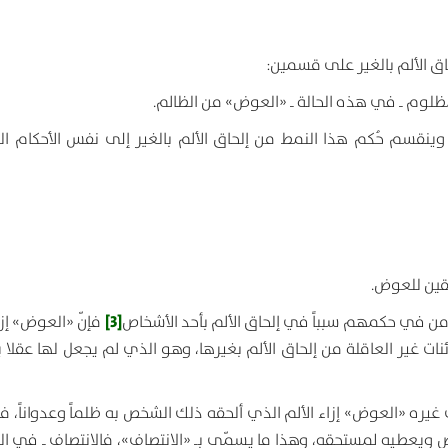
حاق الألم بالغير على قسمين:
ظلوم ـ في هذه الحالة ـ «العوض» من الظالم.
 وينقسم حُكم هذا النمط من إلحاق الألم بالغير إلى نفس الأحكام ال
حقين للعوض.
[3]
 ومن في حكمهم سبباً في إلحاق الألم بأحد الأشخاص
فإنّ «العوض» إزا
ائنات غير العاقلة من إلحاق الألم بغيرها، وهو الذي لم يجعل لها عقلا 
غيره «العوض» إزاء الألم الذي ألحقه ذلك الشخص به ظلماً وعدواناً، فإنّ
يعطيه لمستحقه، وهذا ما يسمّى بـ «الانتصاف»، فالانتصاف ـ في الو