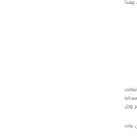
 وهذا
 تعالى
بحانه
ز وجل
ن على