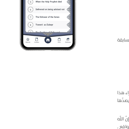
سابقة
ء هذا
يصدّها
 اللّه
اقع ـ