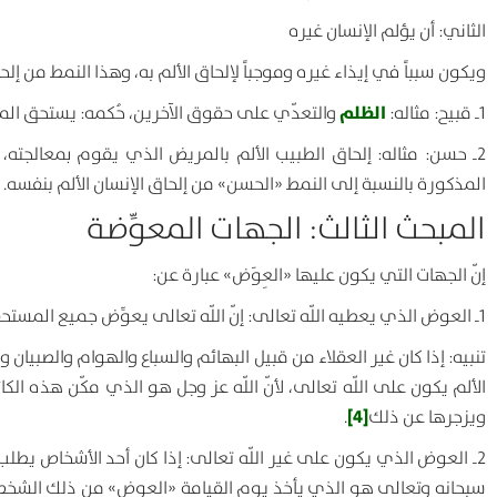
الثاني: أن يؤلم الإنسان غيره
ويكون سبباً في إيذاء غيره وموجباً لإلحاق الألم به، وهذا النمط من إل
الظلم
1
ـ قبيح
:
مثاله:
والتعدّي على حقوق الآخرين، حُكمه: يستحق الم
2
ـ حسن
:
مثاله: إلحاق الطبيب الألم بالمريض الذي يقوم بمعالجته،
المذكورة بالنسبة إلى النمط «الحسن» من إلحاق الإنسان الألم بنفسه.
المبحث الثالث: الجهات المعوِّضة
إنّ الجهات التي يكون عليها «العِوَض» عبارة عن:
1
ـ العوض الذي يعطيه اللّه تعالى
:
إنّ اللّه تعالى يعوِّض جميع المست
تنبيه
:
إذا كان غير العقلاء من قبيل البهائم والسباع والهوام والصبيان
الألم يكون على اللّه تعالى، لأنّ اللّه عز وجل هو الذي مكّن هذه الك
[4]
ويزجرها عن ذلك
.
2
ـ العوض الذي يكون على غير اللّه تعالى
:
إذا كان أحد الأشخاص يطلب 
سبحانه وتعالى هو الذي يأخذ يوم القيامة «العوض» من ذلك الشخص و