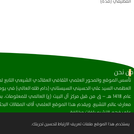
القطيفي (قده)
مَن نحن
تأسس الموقع والمحور العلمي الثقافي العقائدي الشيعي التابع لمك
العظمى السيد علي الحسيني السيستاني (دام ظله العالي) في يوم 
عام 1418 هـ – ق من قبل مركز آل البيت (ع) العالمي للمعلومات
معارف عالم التشيع. ويقدم هذا الموقع العلمي آلاف المقالات البحثي
على فهم التشيع بلغات مختلفة.
يستخدم هذا الموقع ملفات تعريف الارتباط لتحسين تجربتك.