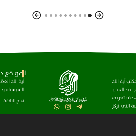
المواقع ذا
تب آية الله
آیة الله الع
عيد الغدير
السيستاني
، بهدف تعريف
نهج البلاغة
ة التي تركز
مركز آل البيت (عليهم السلام) العالمي للمعلومات – جميع الحقوق محفوظة © 2025-2004