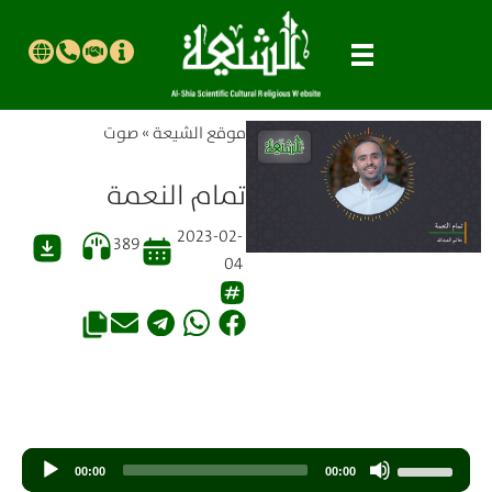
موقع الشیعة
»
صوت
تمام النعمة
2023-02-
389
04
مشغل
استخدم
00:00
00:00
الصوت
مفاتيح