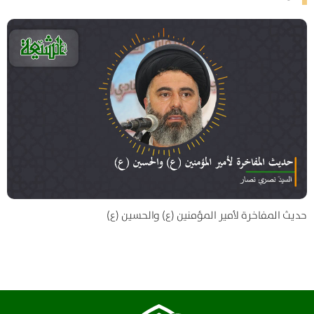
حديث المفاخرة لأمير المؤمنين (ع) والحسین (ع)