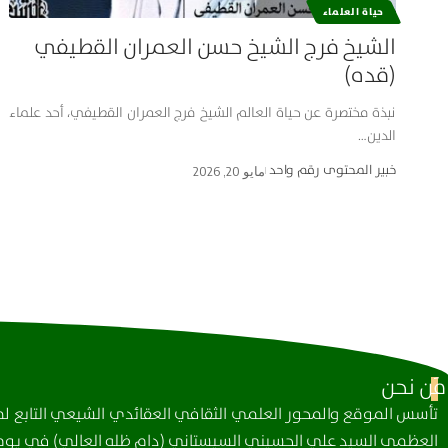
حياة العلماء
الشيخ فرج الشيخ حسن العمران القطيفي
(قده)
نبذة مختصرة عن حياة العالم الشيخ فرج العمران القطيفي، أحد علماء
الدين…
خبير المحتوى رقم واحد
مايو 20, 2026
مَن نحن
تأسس الموقع والمحور العلمي الثقافي العقائدي الشيعي التابع لمك
العظمى السيد علي الحسيني السيستاني (دام ظله العالي) في يوم 