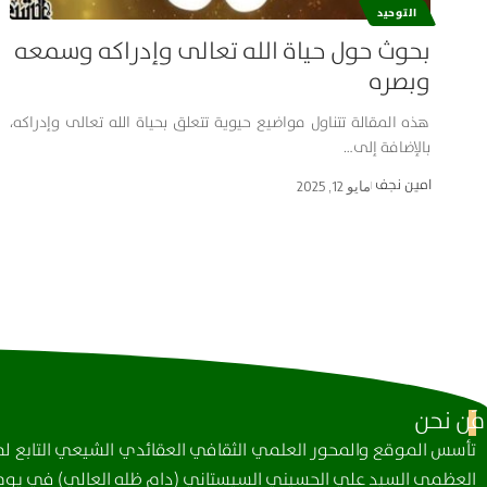
التوحيد
بحوث حول حياة الله تعالى وإدراكه وسمعه
وبصره
هذه المقالة تتناول مواضيع حيوية تتعلق بحياة الله تعالى وإدراكه،
بالإضافة إلى…
امین نجف
مايو 12, 2025
مَن نحن
تأسس الموقع والمحور العلمي الثقافي العقائدي الشيعي التابع لمك
العظمى السيد علي الحسيني السيستاني (دام ظله العالي) في يوم 