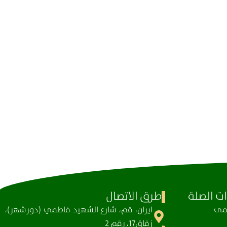
ت الصلة
طرق الاتصال
ظمی
ايران، قم، شارع الشهيد فاطمي (دورشهر)،
زقاق17، رقم 2