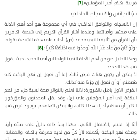
[7]
قريبة، بكلام أمير المؤمنين».
ب‌)
التجانس والانسجام الداخلي
إن الانسجام والتوافق الداخلي في أي مجموعة هو أحد أهم الأدلة
على صحتها وأصالتها. وعندما أشار القرآن الكريم إلى شبهة الكافرين
بأن القرآن من تأليف النبي محمد (ص)، أجاب على هذه الشبهة بقوله:
[8]
﴿وَلَوْ كَانَ مِنْ عِنْدِ غَيْرِ اللَّهِ لَوَجَدُوا فِيهِ اخْتِلَافًا كَثِيرًا﴾
.
وهذا الدليل هو من أهم الأدلة التي تناولها ابن أبي الحديد، حيث يقول
في هذا الصدد:
لا يمكن أن يكون هناك فرض ثالث، إما أن نقول إن نهج البلاغة كله
مُصطنع، أو أن نقول إن جزءًا منه كذلك.
الفرض الأول باطل بالضرورة؛ لأننا نعلم بالتواتر صحة نسبة جزء من نهج
البلاغة إلى أمير المؤمنين علي (ع)، وقد نقل المحدثون والمؤرخون
الكثير أو معظم أجزاء هذا الكتاب، ولا يمكن اتهامهم بوجود غرض في
ذلك.
أمّا إذا قلتم بالاحتمال الثاني، فهذا بحدّ ذاته دليلٌ على صحّة رأينا
وصحّة نهج البلاغة بأكمله؛ لأنّ كلّ من لديه معرفةٌ بالكلام والخطابة،