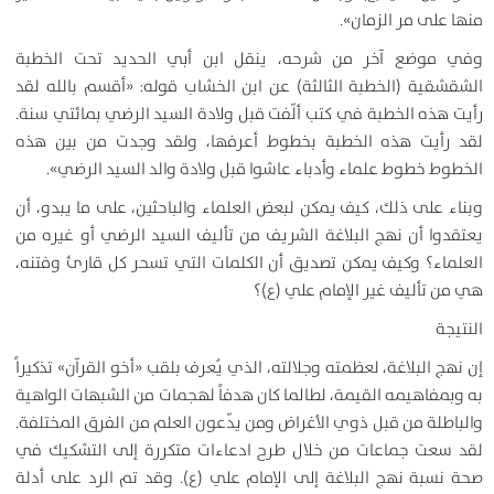
منها على مر الزمان».
وفي موضع آخر من شرحه، ينقل ابن أبي الحديد تحت الخطبة
الشقشقية (الخطبة الثالثة) عن ابن الخشاب قوله: «أقسم بالله لقد
رأيت هذه الخطبة في كتب ألّفت قبل ولادة السيد الرضي بمائتي سنة.
لقد رأيت هذه الخطبة بخطوط أعرفها، ولقد وجدت من بين هذه
الخطوط خطوط علماء وأدباء عاشوا قبل ولادة والد السيد الرضي».
وبناء على ذلك، كيف يمكن لبعض العلماء والباحثين، على ما يبدو، أن
يعتقدوا أن نهج البلاغة الشريف من تأليف السيد الرضي أو غيره من
العلماء؟ وكيف يمكن تصديق أن الكلمات التي تسحر كل قارئ وفتنه،
هي من تأليف غير الإمام علي (ع)؟
النتيجة
إن نهج البلاغة، لعظمته وجلالته، الذي يُعرف بلقب «أخو القرآن» تذكيراً
به وبمفاهيمه القيمة، لطالما كان هدفاً لهجمات من الشبهات الواهية
والباطلة من قبل ذوي الأغراض ومن يدّعون العلم من الفرق المختلفة.
لقد سعت جماعات من خلال طرح ادعاءات متكررة إلى التشكيك في
صحة نسبة نهج البلاغة إلى الإمام علي (ع). وقد تم الرد على أدلة