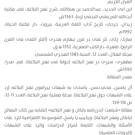
القرآن الکریم
ابن ابی الحدید، عبدالحمید بن هبةالله، شرح نهج البلاغة، قم، مکتبة
آیت‌الله المرعشي النجفي (ره)، 1363ش.
زیدان، جرجی، تاریخ آداب اللغة العربیة، بیروت، دار مکتبة الحياة،
1992م.
مبارک، زکی، نثر فنی در قرن چهارم هجری (النثر الفنی فی القرن
الرابع)، قاهرة، دارالکتب المصریة، 1352 ه‍ ق.
مجلة الهلال، العدد 12، السنة 1383 الهجري الشمسي.
مطهری، سیری در نهج البلاغه (جولة في نهج البلاغة)، قم، صدرا،
1393ش.
مصدر المقالة
آل یاسین، محمدحسن، پاسخی به شبهات پیرامون نهج البلاغه (رد
على الشبهات حول نهج البلاغة)، مجلة فصلية نهج البلاغة، العدد 11-12،
ص 116-139.
مقالة «شباهت اندرزنامه بابکان و نهج البلاغه» (تشابه بين كتاب النصائح
لبابكان ونهج البلاغة)، ويكيبيديا پاسخ، الموسوعة الافتراضية للرد على
الأسئلة والشبهات، التابعة لمركز الدراسات والرد على الشبهات
(الحوزات العلمية).