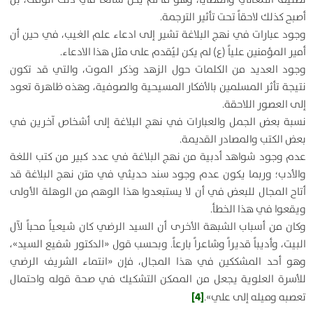
أصبح كذلك لاحقاً تحت تأثير الترجمة.
وجود عبارات في نهج البلاغة تشير إلى ادعاء علم الغيب، في حين أن
أمير المؤمنين علياً (ع) لم يكن ليُقدم على مثل هذا الادعاء.
وجود العديد من الكلمات حول الزهد وذكر الموت، والتي قد تكون
نتيجة تأثر المسلمين بالأفكار المسيحية والصوفية، وهذه ظاهرة تعود
إلى العصور اللاحقة.
نسبة بعض الجمل والعبارات في نهج البلاغة إلى أشخاص آخرين في
بعض الكتب والمصادر القديمة.
عدم وجود شواهد أدبية من نهج البلاغة في عدد كبير من كتب اللغة
والأدب؛ وربما يكون عدم وجود سند حديثي في متن نهج البلاغة قد
أتاح المجال للبعض في أن لا يستبعدوا هذا الوهم من الوهلة الأولى
ويقعوا في هذا الخطأ.
وكان من أسباب الشبهة الأخرى أن السيد الرضي كان شيعياً محباً لآل
البيت، وأديباً قديراً وشاعراً بارعاً. وبحسب قول «الدكتور شفيع السيد»،
وهو أحد المشككين في هذا المجال، فإن «انتماء الشريف الرضي
للأسرة العلوية يجعل من الممكن التشكيك في صحة قوله واحتمال
[4]
تعصبه وميله إلى علي».