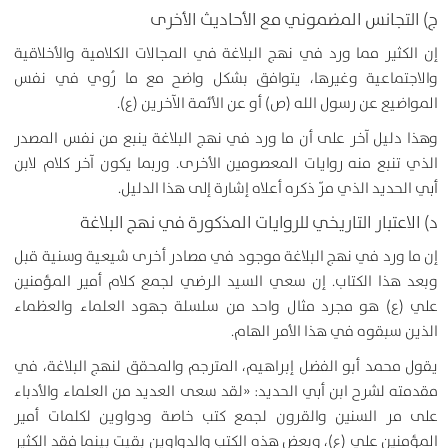
ج)
التجانس المضموني مع الأحاديث الأخرى
إن الكثير مما ورد في نهج البلاغة في المجالات الكلامية والأخلاقية
والاجتماعية وغيرها، يتوافق بشكل واضح مع ما رُوي في نفس
المواضيع عن رسول الله (ص) أو عن الأئمة الآخرين (ع).
وهذا دليل آخر على أن ما ورد في نهج البلاغة ينبع من نفس المصدر
الذي تنبع منه روايات المعصومين الأخرى. وربما يكون آخر كلام لابن
أبي الحديد الذي مرّ ذكره أعلاه إشارة إلى هذا الدليل.
د) الاعتبار التاريخي للروايات المذكورة في نهج البلاغة
إن ما ورد في نهج البلاغة موجود في مصادر أخرى شيعية وسنية قبل
وبعد هذا الكتاب. إن سعي السيد الرضي لجمع كلام أمير المؤمنين
علي (ع) هو مجرد مثال واحد من سلسلة جهود العلماء والعظماء
الذين سبقوه في هذا الأمر الهام.
يقول محمد أبو الفضل إبراهيم، المترجم والمحقق لنهج البلاغة، في
مقدمته لشرح ابن أبي الحديد: «لقد سعى العديد من العلماء والأدباء
على مر السنين والقرون لجمع كتب خاصة ودواوين لكلمات أمير
المؤمنين علي (ع)، وبعض هذه الكتب والدواوين بقيت بينما فقد الكثير