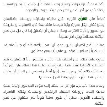
بأكمله له أسلوب واحد ومنبع واحد، تماماً مثل جسم بسيط وواسع لا
يختلف أي من أجزائه عن الآخر من حيث الجوهر والوجود.
القرآن
تماماً مثل
الكريم، فإن بدايته ونهايته ووسطه متجانسان
ومتوافقان، وكل سورة وآية فيهما متشابهة في الأسلوب والطريقة
مع السور والآيات الأخرى. وهذا لا يمكن أن يتحقق إذا كان جزء من نهج
البلاغة مصطنعاً وجزء آخر صحيحاً.
وهكذا، اتضح لكم أن الذين ادعوا أن نهج البلاغة كله أو جزءاً منه قد
نُسب كذباً إلى أمير المؤمنين علي (ع)، هم مخطئون.
علاوة على ذلك، فإن أصحاب هذا الادعاء يفتحون باباً لا يقبلونه هم
أنفسهم؛ لأنه إذا فتحنا هذا الباب وسيطر علينا هذا الشك، فلن نثق أبداً
بصحة أي كلام يُنقل عن النبي (ص) أيضاً، وسيصبح من الجائز أن يقول
البعض: هذا الخبر مختلق، وهذا القول مصطنع!
وعلى هذا الأساس، فإن كل ما استند إليه هؤلاء المدعون لإثبات صحة
حديث النبي وروايات الخلفاء الراشدين والصحابة وكلام الشعراء
والخطباء الآخرين، يمكن أن يكون سنداً قوياً لمن ينقلون عن نهج
البلاغة.