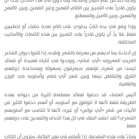
ولديه حظٌّ من علم البيان والبلاغة، وله ذوقٌ في هذا المجال، يجب أن
يكون قادراً على التمييز بين الكلام الفصيح وغير الفصيح، وبين الأفصح
والفصيح، وبين الأصيل والمصطنع.
وإذا وقع في يده كتابٌ يحتوي على كلامٍ لعدة خطباء أو لخطيبين
فقط، فلا بدَّ أن يكون قادراً على التمييز بين هذه الكلمات والأساليب
المختلفة.
إن أدباءنا، بما لديهم من معرفة بالشعر ونقده، إذا قلبوا ديوان الشاعر
العربي المعروف «أبي تمام»، ووجدوا في ثناياه قصيدة أو قصائد
ليست من شعره، فإنهم سيعرفون بسهولة وبمساعدة ذوقهم
الفرق والتناقض بينها وبين شعر أبي تمام وأسلوبه في الوزن
والقافية.
أليس العلماء قد حذفوا قصائد مصطنعة كثيرة من ديوانه بهذه
الطريقة فقط لأنها لا تتوافق مع أسلوبه، أو أنهم حذفوا الكثير من
الأبيات من شعر «أبي نواس» أو غيره، لأنها لا تتناسب مع أسلوبهم
الشعري؟ لقد اعتمد النقاد في كل هذا الحذف والتصحيح على ذوقهم
فقط.
وبناءً على هذه المقدمة، إذا تأملتم في نهج البلاغة، سترون أن الكتاب