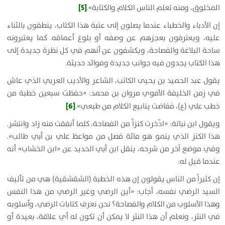
[5]
المخلوق، ومنه تعلم الناس الكلام والكتابة».
إن الأدباء والخطباء عندما يصلون إلى عتبة هذا الكتاب، ينطقون بالثناء
عليه، ويعترفون بعجزهم عن وصفه أو بلوغ أعماقه. كما يعتبرونه
ساحة البلاغة والفصاحة، ويكشفون عن أنهم في كل نظرة جديدة إلى
هذا الكتاب يجدون فيه جوانب جديدة وفوائد حديثة.
يقول عبد الحميد بن يحيى الكاتب، الشاعر والأديب العربي الذي عاش
في زمن الخليفة الأموي مروان بن محمد: «حفظت سبعين خطبة من
[6]
خطب علي (ع)، ففاضت ينابيع الكلام من طبعي».
ويقول ابن نباتة: «ادّخرت كنزاً من الفصاحة، كلما أنفقت منه زاد وانتشر.
هذا الكنز الذي ينمو هو مائة فصل من مواعظ علي بن أبي طالب».
وفي موضع آخر من شرحه، ينقل ابن أبي الحديد عن «ابن الخشاب» أنه
عندما قيل له:
إن كثيراً من الناس يقولون إن هذه الخطبة (الشقشقية) هي من تأليف
السيد الرضي نفسه، أجاب: «أين الرضي وغير الرضي من هذا النفس
وهذا الأسلوب من الكلام والفصاحة؟ نحن نعرف كتابات الرضي، وأسلوبه
في النثر، ونعلم أن هذا النثر لا يمكن أن تكون له أي علاقة، بعيدة أو