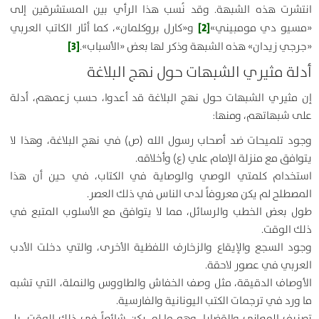
انتشرت هذه الشبهة. وقد نُسب هذا الرأي بين المستشرقين إلى
[2]
«مسيو دي مومبيني»
و«كارل بروكلمان»، كما أثار الكاتب العربي
[3]
«جرجي زيدان» هذه الشبهة وذكر لها بعض «الأسباب».
أدلة مثيري الشبهات حول نهج البلاغة
إن مثيري الشبهات حول نهج البلاغة قد أعدوا، حسب زعمهم، أدلة
على شبهاتهم، ومنها:
وجود تلميحات ضد أصحاب رسول الله (ص) في نهج البلاغة، وهذا لا
يتوافق مع منزلة
الإمام علي (ع)
وأخلاقه.
استخدام كلمتي
الوصي
و
الوصاية
في الكتاب، في حين أن هذا
المصطلح لم يكن معروفاً لدى الناس في ذلك العصر.
طول بعض الخطب والرسائل، مما لا يتوافق مع الأسلوب المتبع في
ذلك الوقت.
وجود السجع والإيقاع والزخارف اللفظية الأخرى، والتي دخلت الأدب
العربي في عصور لاحقة.
الأوصاف الدقيقة، مثل وصف الخفاش والطاووس والنملة، التي تشبه
ما ورد في ترجمات الكتب اليونانية والفارسية.
تصنيف المعاني والقضايا، وهو ما لم يكن شائعاً في ذلك الوقت، بل