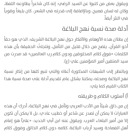
ويقول بعض من كتبوا عن السيد الرضي: إنه كان شاعراً يطاوعه اللفظ،
وكان له لسان فصيح، وبالإضافة إلى قدرته في الشعر، كان بليغاً وقوياً
في النثر أيضاً.
أدلة صحة نسبة نهج البلاغة
إن بطلان هذه الأوهام والأفكار حول نهج البلاغة الشريف، الذي هو حقاً
أخو القرآن، يتضح من خلال قليل من التأمل، وتتجلّى الحقيقة بأن هذه
الكلمات «فوق كلام المخلوقين ودون كلام رب العالمين» قد صدرت من
سيد المتقين أمير المؤمنين علي (ع).
وبالنظر إلى الشبهات المذكورة أعلاه والتي تنبع كلها من إنكار نسبة
نهج البلاغة وصحته، يمكننا بشكل عام تقديم أدلة على صحة نسبة هذا
الكتاب القيم كما يلي:
أ‌)
أسلوب الكلام و طريقته
إن من ذاق شيئاً من الأدب العربي وتأمل في نهج البلاغة، أدرك أن هذه
العبارات لا يمكن أن تصدر عن شاعر أو خطيب عادي، بل لا يمكن أن تكون
إلا من أمير البلغاء العرب. ويقول عنه ابن أبي الحديد: «عليٌّ هو إمام
أهل الفصاحة وسيد أرباب البلاغة. كلامه دون كلام الخالق وفوق كلام