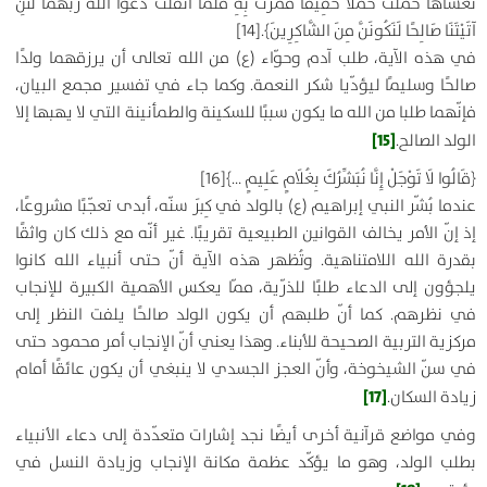
تَغَشَّاهَا حَمَلَتْ حَمْلًا خَفِيفًا فَمَرَّتْ بِهِ فَلَمَّا أَثْقَلَتْ دَعَوَا اللَّهَ رَبَّهُمَا لَئِنْ
آتَيْتَنَا صَالِحًا لَنَكُونَنَّ مِنَ الشَّاكِرِينَ
﴾.
[14]
في هذه الآية، طلب آدم وحوّاء (ع) من الله تعالى أن يرزقهما ولدًا
صالحًا وسليمًا ليؤدّيا شكر النعمة. وكما جاء في تفسير مجمع البيان،
فإنّهما طلبا من الله ما يكون سببًا للسكينة والطمأنينة التي لا يهبها إلا
[15]
الولد الصالح.
﴿
قَالُوا لَا تَوْجَلْ إِنَّا نُبَشِّرُكَ بِغُلَامٍ عَلِيمٍ …
﴾
[16]
عندما بُشّر النبي إبراهيم (ع) بالولد في كِبَر سنّه، أبدى تعجّبًا مشروعًا،
إذ إنّ الأمر يخالف القوانين الطبيعية تقريبًا. غير أنّه مع ذلك كان واثقًا
بقدرة الله اللامتناهية. وتُظهر هذه الآية أنّ حتى أنبياء الله كانوا
يلجؤون إلى الدعاء طلبًا للذرّية، ممّا يعكس الأهمية الكبيرة للإنجاب
في نظرهم. كما أنّ طلبهم أن يكون الولد صالحًا يلفت النظر إلى
مركزية التربية الصحيحة للأبناء. وهذا يعني أنّ الإنجاب أمر محمود حتى
في سنّ الشيخوخة، وأنّ العجز الجسدي لا ينبغي أن يكون عائقًا أمام
[17]
زيادة السكان.
وفي مواضع قرآنية أخرى أيضًا نجد إشارات متعدّدة إلى دعاء الأنبياء
بطلب الولد، وهو ما يؤكّد عظمة مكانة الإنجاب وزيادة النسل في