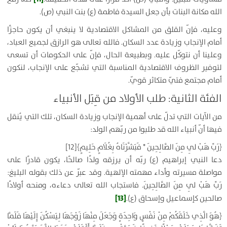
الله مكانة البنات بأن جعل السيدة فاطمة (ع) بنت النبي (ص).
وعليه، فإنّ القلق من المشاكل الاقتصادية لا ينبغي أن يكون حاجزًا
أمام الإنجاب وزيادة عدد السكان. فالله تعالى هو الرازق لجميع العباد،
وعلينا أن نتوكّل عليه. وبطبيعة الحال، فإنّ على الحكومات أن تسعى
لتوفير الظروف الاقتصادية المناسبة التي تشجّع على الإنجاب، لنكون
أمام مجتمع فتيّ متكاثر قويّ.
الفئة الثانية: طلب الأولاد من قِبَل الأنبياء
من الآيات التي تدلّ على أهمية الإنجاب وزيادة السكان، تلك التي يُنقل
فيها أنّ أنبياء الله قد طلبوا من ربّهم الولد:
﴿
رَبِّ هَبْ لِي مِنَ الصَّالِحِينَ * فَبَشَّرْنَاهُ بِغُلَامٍ حَلِيمٍ
﴾
[12]
دعا النبي إبراهيم (ع) ربّه أن يرزقه ولدًا صالحًا، يكون قادرًا على
مواصلة مسيرته وأداء مهمته الإلهية. وقد عبّر عن ذلك بقوله البليغ:
رَبِّ هَبْ لِي مِنَ الصَّالِحِينَ. فاستجاب الله تعالى دعاءه، ومنحه أولادًا
[13]
صالحين كإسماعيل وإسحاق (ع).
﴿
هُوَ الَّذِي خَلَقَكُمْ مِنْ نَفْسٍ وَاحِدَةٍ وَجَعَلَ مِنْهَا زَوْجَهَا لِيَسْكُنَ إِلَيْهَا فَلَمَّا