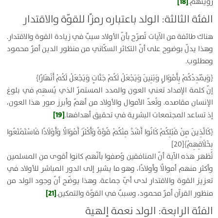
[18]
رؤيتهم.
الفئة الثالثة: الولد باعتباره رمزًا للقوّة والاقتدار
هناك طائفة من الآيات تُصرّح بأنّ الأولاد سببٌ في زيادة القوة والاقتدار.
وهذا يدلّ بوضوح على أنّ التكاثر السكّاني من منظور الدين أمرٌ محمود
ومطلوب.
﴿
وَيُمْدِدْكُمْ بِأَمْوَالٍ وَبَنِينَ وَيَجْعَلْ لَكُمْ جَنَّاتٍ وَيَجْعَلْ لَكُمْ أَنْهَارًا
﴾
إنّ كلمة الإمداد تعني العون والمدد المستمرّ الذي يُسهِم في بلوغ
الإنسان مقاصده. وتُعدّ الأموال والأولاد من أهمّ وأبرز صور هذا العون،
[19]
إذ تساعد المجتمعات البشرية في تحقيق أهدافها.
﴿
كَالَّذِينَ مِنْ قَبْلِكُمْ كَانُوا أَشَدَّ مِنْكُمْ قُوَّةً وَأَكْثَرَ أَمْوَالًا وَأَوْلَادًا فَاسْتَمْتَعُوا
بِخَلَاقِهِمْ
﴾
[20]
تُظهر هذه الآية أنّ المنافقين وُصفوا بأنّهم كانوا أقوى من المسلمين
وأكثر منهم أموالًا وأولادًا، وهو ما يشير إلى الدور المباشر للأولاد في
تعزيز القوة والاقتدار لدى أيّ جماعة. وهذا يوضّح أنّ وجود الولد من
[21]
منظور القرآن أمرٌ محمود، وسببٌ في القوّة والتمكين.
الفئة الرابعة: الولد نعمة إلهية