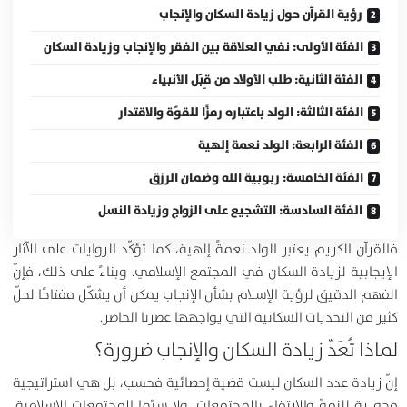
رؤية القرآن حول زيادة السكان والإنجاب
الفئة الأولى: نفي العلاقة بين الفقر والإنجاب وزيادة السكان
الفئة الثانية: طلب الأولاد من قِبَل الأنبياء
الفئة الثالثة: الولد باعتباره رمزًا للقوّة والاقتدار
الفئة الرابعة: الولد نعمة إلهية
الفئة الخامسة: ربوبية الله وضمان الرزق
الفئة السادسة: التشجيع على الزواج وزيادة النسل
فالقرآن الكريم يعتبر الولد نعمةً إلهية، كما تؤكّد الروايات على الآثار
الإيجابية لزيادة السكان في المجتمع الإسلامي. وبناءً على ذلك، فإنّ
الفهم الدقيق لرؤية الإسلام بشأن الإنجاب يمكن أن يشكّل مفتاحًا لحلّ
كثير من التحديات السكانية التي يواجهها عصرنا الحاضر.
لماذا تُعَدّ زيادة السكان والإنجاب ضرورة؟
إنّ زيادة عدد السكان ليست قضية إحصائية فحسب، بل هي استراتيجية
محورية للنموّ والارتقاء بالمجتمعات، ولا سيّما المجتمعات الإسلامية.