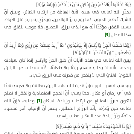
﴿
وَلَا تَقْتُلُوا أَوْلَادَكُمْ مِنْ إِمْلَاقٍ نَحْنُ نَرْزُقُكُمْ وَإِيَّاهُمْ
﴾
[4]
يحذّر الله تعالى في هذه الآية الهامّة من ارتكاب الكبائر، ويبيّن أنّ
الشرك أعظم الذنوب، كما يوجب برّ الوالدين، ويصرّح بتحريم قتل الأولاد
بسبب الفقر، مؤكّدًا أنّه هو الذي يرزق الجميع، فلا موجب للقلق في
[5]
هذا المجال.
﴿
وَمَا خَلَقْتُ الْجِنَّ وَالْإِنسَ إِلَّا لِيَعْبُدُونِ * مَا أُرِيدُ مِنْهُمْ مِنْ رِزْقٍ وَمَا أُرِيدُ أَنْ
يُطْعِمُونِ * إِنَّ اللَّهَ هُوَ الرَّزَّاقُ
﴾
[6]
يبين الله تعالى في هذه الآيات أنّ خلق الجنّ والإنس إنما كان لعبادته
وحده، وأنه لا يطلب منهم رزقًا ولا طعامًا، لأنّه سبحانه هو الرازق
القويّ الغنيّ الذي لا ينقص من قدرته على الرزق شيء.
وبحسب تفسير النور فإنّ قدرة الله على الرزق مطلقة ولا تعرف نقصًا
في أي زمان أو مكان، ممّا يعني أنّ الحجج الاقتصادية والفقر لا تصلح
[7]
لتكون مبررًا للامتناع عن الإنجاب وزيادة السكان.
وعليه، فإنّ الله
تعالى حين يُعرَّف بأنّه الرزّاق المطلق، يتضح أنّ الإنجاب أمر محمود
دائمًا، وأنّ زيادة عدد السكان مطلب إلهي.
﴿
وَإِذَا الْمَوْءُودَةُ سُئِلَتْ * بِأَيِّ ذَنبٍ قُتِلَتْ
﴾
[8]
يعالج القرآن الكريم في سورة التكوير قضيةً مروّعةً هي وأد البنات