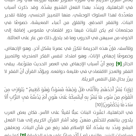
في الجاهلية، ويندّد بهذا الفعل الشنيع بشدّة. وقد ذكرت أسباب
متعدّدة لهذا السلوك الوحشي، منها التمييز الجنسي، وقلة تقدير
البنات، والفقر المدقع، والقلق من أعباء المعيشة، خصوصًا في
مجتمعات لم يكن للبنات فيها دور اقتصادي ملموس، إضافة إلى
الخوف من سبيهن في الحروب وما قد يلحق ذلك من عار على العائلة.
وللأسف، فإنّ هذه الجريمة تتكرّر في عصرنا بشكل آخر، وهو الإجهاض،
وخصوصًا إجهاض الإناث، وهو امتداد لنفس الفكر المنحرف والتمييز
[9]
الجائر.
ومع أنّ أسباب الإجهاض في العصر الحديث متنوّعة، يبقى
الفقر والعجز الاقتصادي في طليعة دوافعه. ويؤكّد القرآن أنّ الفقر لا
يبرّر بحال قتل النفس البريئة.
﴿
وَإِذَا بُشِّرَ أَحَدُهُمْ بِالْأُنْثَى ظَلَّ وَجْهُهُ مُسْوَدًّا وَهُوَ كَظِيمٌ * يَتَوَارَى مِنَ
الْقَوْمِ مِنْ سُوءِ مَا بُشِّرَ بِهِ أَيُمْسِكُهُ عَلَى هُونٍ أَمْ يَدُسُّهُ فِي التُّرَابِ أَلَا
سَاءَ مَا يَحْكُمُونَ
﴾
[10]
في الجاهلية، اعتُبرت البنات عبئًا ثقيلًا على الأسر، فكان بعض العرب
يئدون بناتهم للتخلّص منهنّ. وقد أشار القرآن الكريم إلى هذا الفعل
البشع وندّد به بشدّة. أمّا الإسلام فقد رفع من شأن البنات، وجعلهن
[11]
مساويات للبنين. والنبي (ص) أكّد مرارًا على هذه الحقيقة.
كما رفع