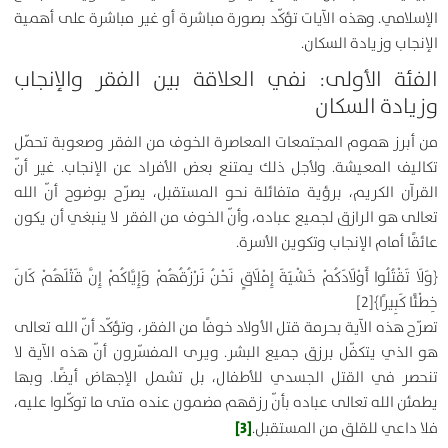
الإسلامي. وهذه الآيات تؤكّد بصورة مباشرة أو غير مباشرة على أهمية
الإنجاب وزيادة السكان.
الفئة الأولى: نفي العلاقة بين الفقر والإنجاب
وزيادة السكان
من أبرز هموم المجتمعات المعاصرة الخوف من الفقر وصعوبة تحمّل
تكاليف المعيشة. ولأجل ذلك يمتنع بعض الأفراد عن الإنجاب. غير أنّ
القرآن الكريم، برؤية متفائلة نحو المستقبل، يصرّح بوضوح أنّ الله
تعالى هو الرازق لجميع عباده، وأنّ الخوف من الفقر لا ينبغي أن يكون
عائقًا أمام الإنجاب وتكوين الأسرة.
﴿
وَلَا تَقْتُلُوا أَوْلَادَكُمْ خَشْيَةَ إِمْلَاقٍ نَحْنُ نَرْزُقُهُمْ وَإِيَّاكُمْ إِنَّ قَتْلَهُمْ كَانَ
خِطْئًا كَبِيرًا
﴾
[2]
تصرّح هذه الآية بحرمة قتل الأولاد خوفًا من الفقر، وتؤكّد أنّ الله تعالى
هو الذي يتكفّل برزق جميع البشر. ويرى المفسّرون أنّ هذه الآية لا
تنحصر في القتل الجسدي للأطفال، بل تشمل الإجهاض أيضًا. وبها
يطمئن الله تعالى عباده بأنّ رزقهم مضمون عنده متى ما توكّلوا عليه،
[3]
فلا داعي للقلق من المستقبل.