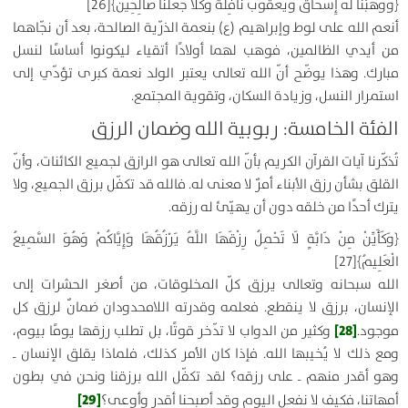
﴿
وَوَهَبْنَا لَهُ إِسْحَاقَ وَيَعْقُوبَ نَافِلَةً وَكُلًّا جَعَلْنَا صَالِحِينَ
﴾
[26]
أنعم الله على لوط وإبراهيم (ع) بنعمة الذرّية الصالحة، بعد أن نجّاهما
من أيدي الظالمين، فوهب لهما أولادًا أتقياء ليكونوا أساسًا لنسل
مبارك. وهذا يوضّح أنّ الله تعالى يعتبر الولد نعمة كبرى تؤدّي إلى
استمرار النسل، وزيادة السكان، وتقوية المجتمع.
الفئة الخامسة: ربوبية الله وضمان الرزق
تُذكّرنا آيات القرآن الكريم بأنّ الله تعالى هو الرازق لجميع الكائنات، وأنّ
القلق بشأن رزق الأبناء أمرٌ لا معنى له. فالله قد تكفّل برزق الجميع، ولا
يترك أحدًا من خلقه دون أن يهيّئ له رزقه.
﴿
وَكَأَيِّنْ مِنْ دَابَّةٍ لَا تَحْمِلُ رِزْقَهَا اللَّهُ يَرْزُقُهَا وَإِيَّاكُمْ وَهُوَ السَّمِيعُ
الْعَلِيمُ
﴾
[27]
الله سبحانه وتعالى يرزق كلّ المخلوقات، من أصغر الحشرات إلى
الإنسان، برزق لا ينقطع. فعلمه وقدرته اللامحدودان ضمانٌ لرزق كل
[28]
موجود.
وكثير من الدواب لا تدّخر قوتًا، بل تطلب رزقها يومًا بيوم،
ومع ذلك لا يُخيبها الله. فإذا كان الأمر كذلك، فلماذا يقلق الإنسان ـ
وهو أقدر منهم ـ على رزقه؟ لقد تكفّل الله برزقنا ونحن في بطون
[29]
أمهاتنا، فكيف لا نفعل اليوم وقد أصبحنا أقدر وأوعى؟