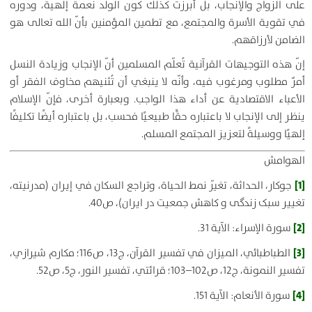
على الزواج والإنجاب، بل أبرزت كذلك كون الولد نعمةً إلهية، ودوره
في تقوية الأسرة والمجتمع، مع تطمين المؤمنين بأنّ الله تعالى هو
الضامن لأرزاقهم.
إنّ هذه التوجيهات القرآنية تُعلّم المسلمين أنّ الإنجاب وزيادة النسل
أمرٌ مطلوب ومرغوب فيه، وأنّه لا ينبغي أن تُثنيهم مخاوف الفقر أو
الأعباء الاقتصادية عن أداء هذا الواجب. وبعبارة أخرى، فإنّ الإسلام
ينظر إلى الإنجاب لا باعتباره حقًّا طبيعيًا فحسب، بل باعتباره أيضًا تكليفًا
إلهيًا ووسيلةً لتعزيز المجتمع المسلم.
الهوامش
[1]
جوكار، الحداثة، تغيّر نمط الحياة، وتراجع السكان في إيران (مدرنیته،
تغییر سبک زندگی و کاهش جمعیت در ایران)، ص40.
[2]
سورة الإسراء: الآية 31.
[3]
الطباطبائي، الميزان في تفسير القرآن، ج13، ص116؛ مكارم شيرازي،
تفسير النمونة، ج12، ص102–103؛ قرائتي، تفسير النور، ج5، ص52.
[4]
سورة الأنعام: الآية 151.