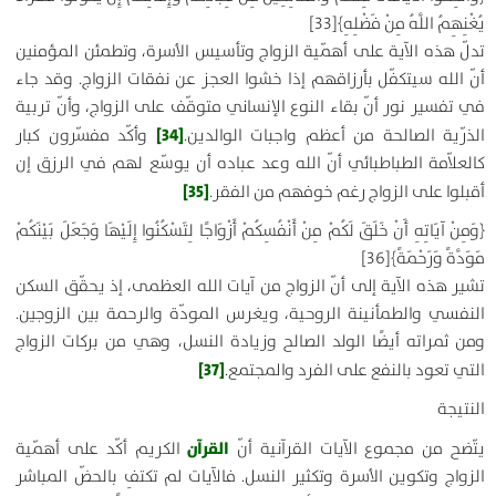
يُغْنِهِمُ اللَّهُ مِنْ فَضْلِهِ
﴾
[33]
تدلّ هذه الآية على أهمّية الزواج وتأسيس الأسرة، وتطمئن المؤمنين
أنّ الله سيتكفّل بأرزاقهم إذا خشوا العجز عن نفقات الزواج. وقد جاء
في تفسير نور أنّ بقاء النوع الإنساني متوقّف على الزواج، وأنّ تربية
[34]
الذرّية الصالحة من أعظم واجبات الوالدين.
وأكّد مفسّرون كبار
كالعلاّمة الطباطبائي أنّ الله وعد عباده أن يوسّع لهم في الرزق إن
[35]
أقبلوا على الزواج رغم خوفهم من الفقر.
﴿
وَمِنْ آيَاتِهِ أَنْ خَلَقَ لَكُمْ مِنْ أَنْفُسِكُمْ أَزْوَاجًا لِتَسْكُنُوا إِلَيْهَا وَجَعَلَ بَيْنَكُمْ
مَوَدَّةً وَرَحْمَةً
﴾
[36]
تشير هذه الآية إلى أنّ الزواج من آيات الله العظمى، إذ يحقّق السكن
النفسي والطمأنينة الروحية، ويغرس المودّة والرحمة بين الزوجين.
ومن ثمراته أيضًا الولد الصالح وزيادة النسل، وهي من بركات الزواج
[37]
التي تعود بالنفع على الفرد والمجتمع.
النتيجة
القرآن
يتّضح من مجموع الآيات القرآنية أنّ
الكريم أكّد على أهمّية
الزواج وتكوين الأسرة وتكثير النسل. فالآيات لم تكتفِ بالحضّ المباشر