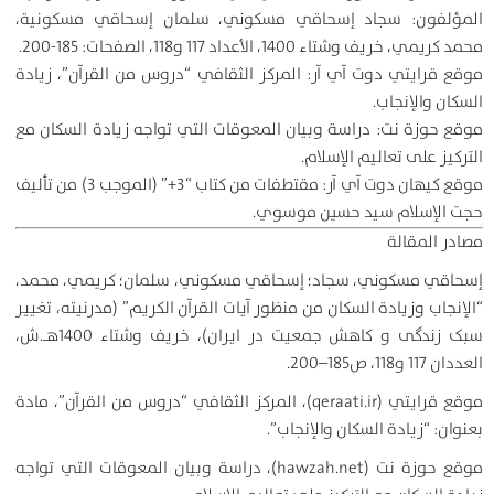
المؤلفون: سجاد إسحاقي مسكوني، سلمان إسحاقي مسكونية،
محمد كريمي، خريف وشتاء 1400، الأعداد 117 و118، الصفحات: 185-200.
موقع قرايتي دوت آي آر: المركز الثقافي “دروس من القرآن”، زيادة
السكان والإنجاب.
موقع حوزة نت: دراسة وبيان المعوقات التي تواجه زيادة السكان مع
التركيز على تعاليم الإسلام.
موقع كيهان دوت آي آر: مقتطفات من كتاب “3+” (الموجب 3) من تأليف
حجت الإسلام سيد حسين موسوي.
مصادر المقالة
إسحاقي مسكوني، سجاد؛ إسحاقي مسكوني، سلمان؛ كريمي، محمد،
“الإنجاب وزيادة السكان من منظور آيات القرآن الكريم” (مدرنیته، تغییر
سبک زندگی و کاهش جمعیت در ایران)، خريف وشتاء 1400هـ.ش،
العددان 117 و118، ص185–200.
موقع قرايتي (qeraati.ir)، المركز الثقافي “دروس من القرآن”، مادة
بعنوان: “زيادة السكان والإنجاب”.
موقع حوزة نت (hawzah.net)، دراسة وبيان المعوقات التي تواجه