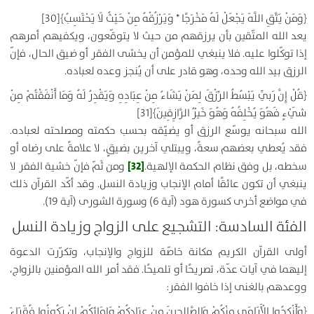
﴿
وَمَنْ يَتَّقِ اللَّهَ يَجْعَلْ لَهُ مَخْرَجًا * وَيَرْزُقْهُ مِنْ حَيْثُ لَا يَحْتَسِبُ
﴾
[30]
يعد الله المتّقين بأن يرزقهم من حيث لا يتوقّعون، ويكفيهم أمرهم
إذا توكّلوا عليه. فلا ينبغي للمؤمن أن يخشى الفقر أو ضيق الحال، فإنّ
الرزق بيد الله وحده، وهو قادر على أن يُنجز وعده لعباده.
﴿
قُلْ إِنَّ رَبِّي يَبْسُطُ الرِّزْقَ لِمَنْ يَشَاءُ مِنْ عِبَادِهِ وَيَقْدِرُ لَهُ وَمَا أَنْفَقْتُمْ مِنْ
شَيْءٍ فَهُوَ يُخْلِفُهُ وَهُوَ خَيْرُ الرَّازِقِينَ
﴾
[31]
الله سبحانه يوسّع الرزق أو يضيّقه بحسب حكمته ومصلحته لعباده.
فقد يُعطي بعضهم سعةً، ويبتلي آخرين بضيقٍ، لا علامةً على رضاه أو
[32]
سخطه، بل وفق نظام الحكمة الإلهية.
ومن ثَمّ فإنّ خشية الفقر لا
ينبغي أن تكون عائقًا أمام الإنجاب وزيادة النسل. وقد أكّد القرآن ذلك
في مواضع أخرى كسورة هود (آية 6) وسورة الشورى (آية 19).
الفئة السادسة: التشجيع على الزواج وزيادة النسل
أولى القرآن الكريم مكانة خاصّة للزواج والإنجاب، وتكرّرت الدعوة
إليهما في آيات عدّة، تصريحًا أو تلميحًا. فقد أمر الله المؤمنين بالزواج،
ووعدهم بالغنى إذا خافوا الفقر:
﴿
وَأَنْكِحُوا الْأَيَامَى مِنْكُمْ وَالصَّالِحِينَ مِنْ عِبَادِكُمْ وَإِمَائِكُمْ إِنْ يَكُونُوا فُقَرَاءَ