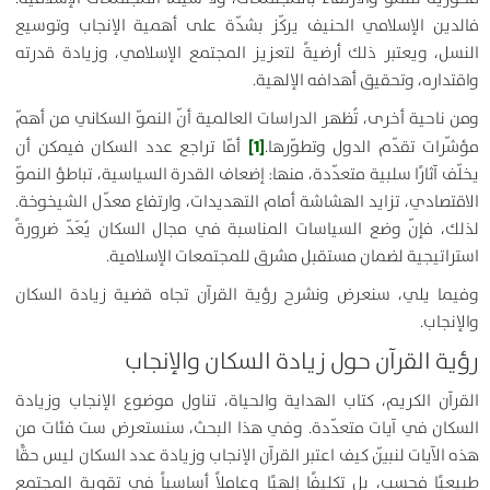
فالدين الإسلامي الحنيف يركّز بشدّة على أهمية الإنجاب وتوسيع
النسل، ويعتبر ذلك أرضيةً لتعزيز المجتمع الإسلامي، وزيادة قدرته
واقتداره، وتحقيق أهدافه الإلهية.
ومن ناحية أخرى، تُظهر الدراسات العالمية أنّ النموّ السكاني من أهمّ
[1]
مؤشّرات تقدّم الدول وتطوّرها.
أمّا تراجع عدد السكان فيمكن أن
يخلّف آثارًا سلبية متعدّدة، منها: إضعاف القدرة السياسية، تباطؤ النموّ
الاقتصادي، تزايد الهشاشة أمام التهديدات، وارتفاع معدّل الشيخوخة.
لذلك، فإنّ وضع السياسات المناسبة في مجال السكان يُعَدّ ضرورةً
استراتيجية لضمان مستقبل مشرق للمجتمعات الإسلامية.
وفيما يلي، سنعرض ونشرح رؤية القرآن تجاه قضية زيادة السكان
والإنجاب.
رؤية القرآن حول زيادة السكان والإنجاب
القرآن الكريم، كتاب الهداية والحياة، تناول موضوع الإنجاب وزيادة
السكان في آيات متعدّدة. وفي هذا البحث، سنستعرض ست فئات من
هذه الآيات لنبيّن كيف اعتبر القرآن الإنجاب وزيادة عدد السكان ليس حقًّا
طبيعيًا فحسب، بل تكليفًا إلهيًا وعاملاً أساسياً في تقوية المجتمع