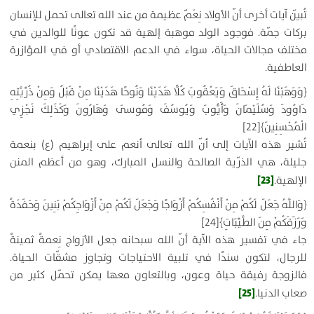
تُبيّن آيات أخرى أنّ الأولاد نِعَمٌ عظيمة من عند الله تعالى تحمل للإنسان
بركات جمّة. فوجود الولد موهبة إلهية قد تكون عونًا للوالدين في
مختلف مجالات الحياة، سواء في الدعم الاقتصادي أو في المؤازرة
العاطفية.
﴿
وَوَهَبْنَا لَهُ إِسْحَاقَ وَيَعْقُوبَ كُلًّا هَدَيْنَا وَنُوحًا هَدَيْنَا مِنْ قَبْلُ وَمِنْ ذُرِّيَّتِهِ
دَاوُودَ وَسُلَيْمَانَ وَأَيُّوبَ وَيُوسُفَ وَمُوسَى وَهَارُونَ وَكَذَلِكَ نَجْزِي
الْمُحْسِنِينَ
﴾
[22]
تُشير هذه الآيات إلى أنّ الله تعالى أنعم على إبراهيم (ع) بنعمة
جليلة، هي الذرّية الصالحة والنسل المبارك، وهو من أعظم المنن
[23]
الإلهية.
﴿
وَاللَّهُ جَعَلَ لَكُمْ مِنْ أَنْفُسِكُمْ أَزْوَاجًا وَجَعَلَ لَكُمْ مِنْ أَزْوَاجِكُمْ بَنِينَ وَحَفَدَةً
وَرَزَقَكُمْ مِنَ الطَّيِّبَاتِ
﴾
[24]
جاء في تفسير هذه الآية أنّ الله سبحانه جعل الأزواج نِعمةً ثمينةً
للرجال، لتكون سندًا في تلبية الاحتياجات وتجاوز مشقّات الحياة.
فالزوجة رفيقة حياة وعون، وبالتعاون معها يمكن تحمّل كثير من
[25]
صعاب الدنيا.