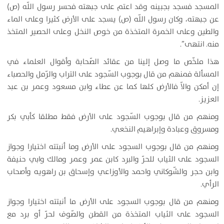
المسجد فسجد بجبينه وقد اعتم على جبهته فحسر رسول اللّه (ص)
عن جبهته، وكان رسول اللّه (ص) يسجد على الأرض كثيرا وعلى الماء
والطين وعلى الخمرة المتخذة من خوص النخل وعلى الحصير المتخذ
منه. انتهى”.
هذا ملخّص ما وصل إلينا من عقائد الصّحابة وأقوال العلماء في
المسألة فمنهم من قال بوجوب السّجود على التراب والرّمل والحصباء
إن أمكن والاّ فالأرض كلها كما عن عطاء وابن مسعود وعمر بن عبد
العزيز.
ومنهم من قال بوجوب السّجود على الأرض فقط مطلقا كأبي بكر
ومسروق وعبادة وإبراهيم النخعي.
ومنهم من قال بوجوب السجود على الأرض وما أنبتته اختيارا وجواز
السجود على الثياب للحرّ والبرد كابن عمر وعمر ومالك وابي حنيفة
وابن حجر والشّوكاني واحمد والأوزاعي وإسحاق بن راهويه وأصحاب
الرأي.
ومنهم من قال بوجوب السجود على الأرض ما أنبتته اختيارا وجواز
السجود على الثياب المتخذة من القطن والصّوف لحرّ أو برد مع