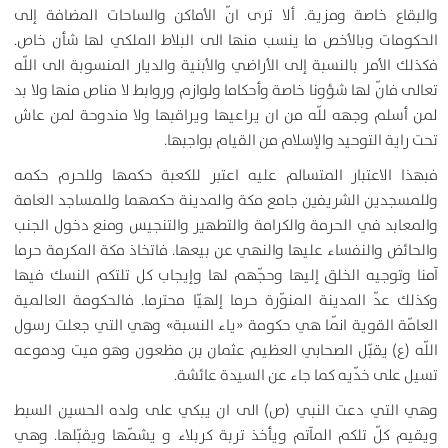
والبقاع خاصة ومزية. ألا ترى انّ‌ الأماكن والساحات المضافة إلى
الحكومات وبالأخص ما ينسب منها الى البلاط الملكي لها شأن خاص.
فكذلك الأمر بالنسبة إلى الأراضي والأبنية والديار المنسوبة الى اللّه
تعالى فانّ‌ لها شؤونا خاصة وأحكاما ولوازم وروابط لا مناص منها ولا بد
لمن أسلم وجهه للّه من ان يراعيها ويراقبها ولا مندوحة لمن عاش
تحت راية التوحيد والإسلام من القيام بواجبها.
فبهذا الاعتبار المتسالم عليه اعتبر للكعبة حكمها وللحرم حكمه
وللمسجدين الشريفين جامع مكة والمدينة حكمهما وللمساجد العامة
والمعابد في الحرمة والكرامة والتطهير والتنجيس ومنع دخول الجنب
والحائض والنفساء عليها والنهي عن بيعها. فاتخاذ مكة المكرمة حرما
آمنا وتوجيه الخلق إليها وحجّهم لها وإيجاب كل تلتكم النسك فيها
وكذلك عدّ المدينة المنوّرة حرما إلهيّا محترما. فالحكومة العالمية
العامّة القوية انّما هي حكومة «ياء النسبة» وهي التي جعلت رسول
اللّه (ع) يقبّل الصحابي العظيم عثمان بن مظعون وهو ميت ودموعه
تسيل على خدّيه كما جاء عن السيدة عائشة.
وهي التي دعت النبي (ص) الى ان يبكي على ولده الحسين السبط
ويقيم كلّ‌ تلكم المآتم ويأخذ تربة كربلاء و يشمّها ويقبّلها. وهي