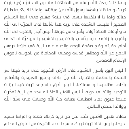
ولما ذا لا يبعث اللّه رسله من الملائكة المقربين الى نبيّه (ص) بتربة
كربلاء ولما ذا لا يشمّها رسول اللّه (ص) ويقبّلها ولما ذا لا يذكرها طيلة
حياته ولما ذا لا يتخذها بلسما في بيته‌؟ فهلم معي ايها المسلم
الصحيح أ فليست السّجدة على تربة هذا شأنها لدى التقرّب الى اللّه
في أوقات الصلاة أولى وأحرى من غيرها. أ ليس أجدر بالتقرب الى اللّه
وأقرب بالزلفى لديه وأنسب بالخضوع والخشوع والعبوديّة له تعالى
أمام حضرته وضع صفحة الوجه والجباه على تربة في طيّها دروس
الدفاع عن اللّه ومظاهر قدسه ومجلي المحاماة عن ناموسه ناموس
الإسلام المقدس.
أ ليس أليق بأسرار السّجود على الأرض السّجود على تربة فيها سر
المنعة والعظمة والكبرياء للّه جلّ‌ جلاله ورموز العبودية والتّصاغر
بأجلى مظاهرها و سماتها. أ ليس أحق بالسجود تربة فيها بيّنات
التوحيد والتفاني دونه. أ ليس الأمثل اتخاذ المسجد من تربة تفجّرت
عليها عيون دماء اصطبغت بصبغة حبّ‌ اللّه وصيغت على سنّة اللّه
وولائه المحض الخالص.
فعلى هذين الأصلين نتّخذ نحن من تربة كربلاء قطعا و اقراصا نسجد
عليها. وليس اتخاذ تربة كربلاء مسجدا لدى الشيعة من الفرض المحتم