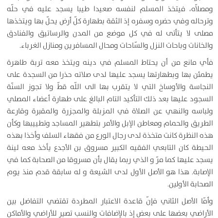
ومصلاّه، فيتخذ المسلم لنفسه صعيدا طيبا يسجد عليه في حلّه
وترحاله وفي حضره وسفره إذ الثقة بطهارة كلّ‌ أرض يحلّ‌ بها ويتخذها
مصلى لا يتأتى له في كل موضع من المدن والرساتيق والفنادق
والخانات وباحات النزل والسّاحات ومحال المسافرين ومنازل الغرباء.
فأي مانع من أن يحتاط المسلم في دينه ويتخذ معه تربة طاهرة
يطمئن بها وبطهارتها يسجد عليها لدى صلاته حذرا من السجدة على
النجاسة والأوساخ التي لا يتقرب بها الى اللّه قطّ ولا تجوز السنّة
السجود عليها بعد ذلك التأكيد التام البالغ على طهارة أعضاء المصلي
ولباسه والنهي عن الصلاة في المزبلة والمجزرة والمقبرة وقارعة
الطريق والحمام ومعاطن الإبل والأمر بتطهير المساجد وتطييبها وكأن
هذه النظرة كانت متخذة لدى رجال الورع من فقهاء السلف وأخذا بهذه
الحيطة كان التابعي الفقيه الكبير مسروق بن الأجدع يأخذ معه لينة
يسجد عليها كما مرّ و الذي ربما يقال بأن مسروقا من الصحابة كما في
الإصابة. هذا هو الأصل الأول لدى الشيعة و له سابقة قدم منذ يوم
الصحابة الأولين.
وأمّا الأصل الثاني فإنّ‌ قاعدة الاعتبار المطردة تقتضي التفاضل بين
الأراضي بعضها على بعض إذ بالإضافات والنسب تصير للأراضي والأماكن