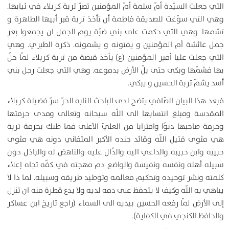
التي جعلت السيّدة أمّ‌ سلمة أمّ‌ المؤمنين تصرّ تربة كربلاء في ثيابها.
وهي التي سوّغت للصديقة فاطمة أن تأخذ تربة قبر أبيها الطاهرة و
تشمها. وهي التي حكمت على بني ضبّة يوم الجمل ان يجمعوا بعر
جمل عائشة أم المؤمنين و يفتونه و يشمونه. ذكره الطبري. وهي
التي جعلت عليا أمير المؤمنين (ع) يأخذ قبضة من تربة كربلاء لمّا حلّ‌
بها فشمّها وبكى حتى بلّ‌ الأرض بدموعه. وهي التي جعلت رجل بني
أسد يشمّ‌ تربة الحسين و يبكي.
فبعد هذا البيان الصّافي يتضح لدى الباحث النابه الحرّ سرّ فضيلة كربلاء
المقدسة ومبلغ انتسابها الى اللّه سبحانه وتعالى ومدى حرمتها
وحرمة صاحبها دنوّا واقترابا من العليّ‌ الأعلى فما ظنك بحرمة تربة
هي مثوى قتيل اللّه وقائد جنده الأكبر المتفاني دونه هي مثوى
حبيبه وابن حبيبه والداعي اليه والدّال عليه والناهض له والباذل دون
سبيله أهله ونفسه ونفيسة والواضع دم مهجته في كفّه تجاه إعلاء
كلمته ونشر توحيده وتحكيم معالمه وتوطيد طريقه وسبيله. لما ذا لا
يباهي به اللّه وكيف لا يتحفظ على دمه لديه ولا يدع قطرة منه ان تنزل
إلى الأرض لمّا رفعه الحسين بيديه الى السماء (راجع تاريخ ابن عساكر
والحافظ الكنجي في الكفاية).