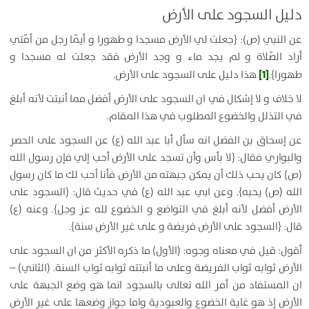
دليل السجود على الأرض
عن النبي (ص): {
جعلت لي الأرض مسجدا و طهورا و أيّما رجل من أمّتي
أراد الصّلاة و لم يجد ماء و وجد الأرض فقد جعلت له مسجدا و
[1]
طهورا
}.
هذا دليل على السجود على الأرض.
لا خلاف و لا إشكال في ان السجود على الأرض أفضل مما أنبتت لأنه أبلغ
في التذلل والخضوع المطلوب في هذا المقام.
عن إسحاق بن الفضل انه سأل أبا عبد الله (ع) عن السجود على الحصر
والبواري فقال: {
لا بأس وأن تسجد على الأرض أحب إلي فإن رسول الله
(ص) كان يحب ذلك أن يمكن جبهته من الأرض فأنا أحب لك ما كان رسول
الله (ص) يحبه
}. وعن ابي عبد الله (ع) في حديث قال: {
السجود على
الأرض أفضل لأنه أبلغ في التواضع و الخضوع لله عز وجل
}. وعنه (ع)
قال: {
السجود على الأرض فريضة و على غير الأرض سنة
}.
أقول: قيل في معناه وجوه: (الأول) ما ذكره الأكثر من ان السجود على
الأرض ثوابه ثواب الفريضة وعلى ما أنبتته ثوابه ثواب السنة. (الثاني) –
ان المستفاد من أمر الله تعالى بالسجود انما هو وضع الجبهة على
الأرض إذ هو غاية الخضوع والعبودية واما جواز وضعها على غير الأرض