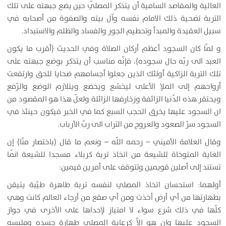
العالية والمقاصد السامية أن يتذكر المصلّي حين يضع جبهته على تلك
التربة تضحية ذلك الامام نفسه وآل بيته والصفوة من أصحابه في
سبيل العقيدة والمبدأ وتحطيم الجور والفساد والظلم والاستبداد.
و لمّا كان السجود أعظم أركان الصلاة وفي الحديث {
أقرب ما يكون
العبد الى ربّه حال سجوده
}، فإنّه مناسب أن يتذكر بوضع جبهته على
تلك التربة الزاكية أولئك الذين جعلوا أجسامهم ضحايا للحق وارتفعت
أرواحهم إلى الملإ الأعلى ليخشع ويخضع ويتلازم الوضع والرّفع
ويحتقر هذه الدّنيا الزائفة وزخارفها الزائلة ولعلّ‌ هذا هو المقصود من
ان السجود عليها يخرق الحجب السبع كما في الخبر فيكون حينئذ في
السجود سرّ الصعود والعروج من التراب الى ربّ‌ الأرباب.
وقال العلامة الأميني – رحمه اللّه – ونعم ما قال (باختصار منّا) إن
الغاية المتوخاة للشيعة من اتخاذ تربة كربلاء مسجدا للشيعة انّما
تستند إلى أصلين قويمين وتتوقف على أمرين قيمين:
أولهما: استحسان اتخاذ المصلي لنفسه تربة طاهرة طيّبة يتيقن
بطهارتها من أي أرض أخذت ومن أي صقع من أرجاء العالم كانت وهي
كلّها في ذلك شرع سواء لا امتياز لإحداها على الأخرى في جواز
السجود عليها وان هو الاّ كرعاية المصلي طهارة جسده وملبسه