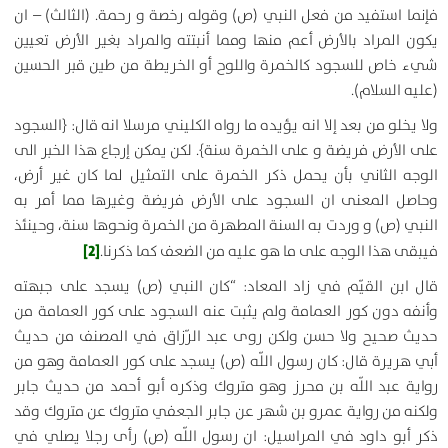
فإنما استفيد من فعل النبي (ص) وقوله رخصة و رحمة. (الثالث) – ان
يكون المراد بالأرض أعم منها ومما أنبتته والمراد بغير الأرض تعيين
شيء خاص للسجود كالخمرة واللوح أو الخريطة من طين قبر الحسين
(عليه السلام).
ولا يخلو من بعد إلا انه يؤيده ما رواه الكليني مرسلا انه قال: {
السجود
على الأرض فريضة و على الخمرة سنة
}. لكن يمكن إرجاع هذا الخبر الى
الوجه الثاني بأن يحمل ذكر الخمرة على التمثيل لما كان غير أرض،
وحاصل المعنى ان السجود على الأرض فريضة وغيرها مما أمر به
النبي (ص) و وردت به السنة المطهرة من الخمرة ونحوها سنة، وحينئذ
[2]
فيبقى هذا الوجه على ما هو عليه من الضعف كما ذكرنا.
قال ابن القيّم في زاد المعاد: “كان النبي (ص) يسجد على جبهته
وأنفه دون كور العمامة ولم يثبت عنه السجود على كور العمامة من
حديث صحيح ولا حسن ولكن روى عبد الرّزاق في المصنف من حديث
أبي هريرة قال: كان رسول اللّه (ص) يسجد على كور العمامة وهو من
رواية عبد اللّه بن محرز وهو متروك وذكره أبو أحمد من حديث جابر
ولكنه من رواية عمرو بن شهر عن جابر الجعفي متروك عن متروك وقد
ذكر أبو داود في المراسيل: ان رسول اللّه (ص) رأى رجلا يصلي في