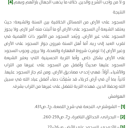
[4]
و لا من واجب الشّرع والدين. خلاف ما يذهب الجهال بآرائهم وبهم.
النتيجة
السجود على الأرض من المسائل الخلافية بين السنة والشيعة؛ حيث
يعتقد الشيعة أن السجود على الأرض أو ما أنبتت منه أمر لازم، ولا يجوز
السجود على غير الأرض، ويُعد السجود من الأمور ذات الأهمية في
تقرب العبد إلى ربه. أما أهل السنة فيرون جواز السجود على الأرض
وغير الأرض إذا توفرت شروط الطهارة والصحة، ولا يرون وجوب السجود
على الأرض بشكل خاص. وأما التربة الحسينية التي يعتبر الشيعة
السجود عليها صحيحًا وأفضل من السجود على غيرها من التراب
والأشياء، أوّلاً: فهي إحدى مصاديق الأرض، ومن ثم جاز السجود عليها.
ثانياً: بما أن في أرض كربلاء قد سُفِكَت دماء أفضل عباد الله في سبيل
الله وحفظ الدين، فهذه التربة تتفضل على غيرها من التراب بشرف.
الهوامش
[1]
– الشوشتري، النجعة في شرح اللمعة، ج1، ص431.
[2]
– البحرانی، الحدائق الناضرة، ج7
،
ص259-260.
[3]
– الأحمدي، السجود علی الأرض، ص26–27.