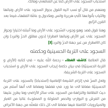
استحباب السجود على الأرض كما عن الشافعي ومالك.
ومنهم من قال أو نسب اليه القول بجواز السجود على الأرض ونباتها
والثياب بأنواعها كأبي هريرة وانس ومكحول و عامّة الفقهاء فيما بعد
القرن الرّابع.
وهنا قول قصد وهو وجوب السّجود على الأرض وما أنبتته اختيارا وجواز
السجود على غير الأرض ونباتها اضطرارا (دون مطلق الحرّ والبرد) وان
[3]
كان الاضطرار من غير جهة الحرّ والبرد.
السجود على التربة الحسينية وحكمته
كاشف الغطاء
قال العلامة
– رحمة اللّه عليه – في كتابه (الأرض و
التربة الحسينيّة) في بيان حكمة إيجاب السجود على الأرض و استحباب
السجود على التربة الشريفة:
ولعل السرّ في إلزام الشيعة الإمامية (استحبابا) بالسجود على التربة
الحسينيّة مضافا الى ما ورد في فضلها ومضافا الى أنها أسلم من
حيث النظافة والنزاهة من السجود على سائر الأراضي وما يطرح عليها
من الفرش و البواري والحصر الملوثة و المملوءة غالبا من الغبار
والميكروبات الكامنة فيها مضافا الى كل ذلك فلعلّه من جهة الأغراض