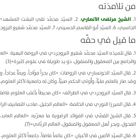
من تلامذته
الشيخ مرتضى الأنصاري
1ـ
، 2ـ السيّد محمّد تقي البشت المشهدي، 3ـ أخوه الشيخ أبو القاسم، 4ـ نجله
الجاسبي، 6ـ السيّد أبو القاسم الحسيني، 7ـ السيّد محمّد شفيع البروجردي.
ما قيل في حقّه
1ـ قال تلميذه السيّد محمّد شفيع البروجردي في الروضة البهية: «العالم
والجامع بين المعقول والمنقول، ذو يد طويلة في علوم كثيرة»(3).
2ـ قال السيّد الخونساري في الروضات: «كان بحراً موّاجاً، ويمّاً عجاجاً، وأ
وقد صار بالعلم مليّاً، وأُوتي الحكم صبيّاً، وكان له جامعية لأكثر العلوم
3ـ قال السيّد البروجردي في الطرائف: «كان محيطاً بأغلب العلوم فاضلاً، له كتب كثيرة في الفقه والأُصول وغيرهما»(5).
4ـ قال الميرزا النوري في الخاتمة: «العالم الجليل، صاحب التصانيف الرائقة»(6).
5ـ قال الشيخ القمّي في الفوائد الرضوية ما معرّبه: «العالم العابد، 
الفحول، وبحر أهل المعقول والمنقول، العالم الربّاني»(7).
6ـ قال السيّد الأمين في الأعيان: «كان عالماً فاضلاً، جامعاً لأكثر العلوم، لا سيّما الأُصول والفقه والرياضي، شاعراً بليغاً بالفارسية»(8).