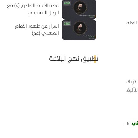
قصة الامام الصادق (ع) مع
الرجل المسيحي
 العلم
اسرار عن ظهور الامام
المهدي (عج)
تطبيق نهج البلاغة
ربلاء
تأليف
ئي
، 6ـ