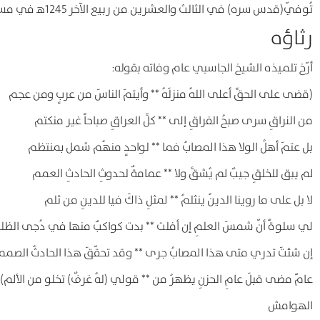
تُوفّي(قدس سره) في الثالث والعشرين من ربيع الآخر 1245ﻫ‍ في مسقط رأسه، ثمّ نُقل إلى النجف، ودُفن بجوار قبر والده في الصحن الحيدري.
رثاؤه
أرّخ تلميذه الشيخ الجاسبي عام وفاته بقوله:
(قضى على الحقِّ أعلى اللهُ منزلَهُ ** وأيتمَ الناسَ من عربٍ ومن عجم
من النراقِ سرى صبحُ الفراقِ إلى ** كلِّ العراقِ صباحاً غير منكتم
بل عتمَ أهلُ الولا هذا المصابُ فما ** لواحدٍ منهُم شمل بمنتظم
لم يبق للخلقِ جيبٌ لم يُشقَّ ولا ** عمامةٌ لحدوثِ الحادثِ العمم
لا بل على ما روينا الدينُ ينثلمُ ** لمثلِ ذاكَ فيا للدينِ من ثلم
لي سلوةٌ أنّ شمسَ العلمِ إن أفلت ** بدت كواكبٌ منها في دُجى الظل
إن شئتَ تدري متى هذا المصابُ جرى ** وقد تحقّقَ هذا الحادثُ الصمم
عامٌ مضى قبلَ عامِ الحزنِ يظهرُ من ** قولي (لهُ غرفٌ) تخلو من الألم)(17)
الهوامش