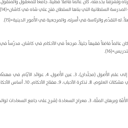
 وتشرّفنا بخدمته، كان عالماً فاضلاً فطيناً، جامعاً للمعقول والمنقول، 
ى المدرسة السلطانية التي بناها السلطان فتح علي شاه في كاشان»(14).
ن عالماً فاضلاً فقيهاً جليلاً، مرجعاً في الأحكام في كاشان، مدرّساً في
ريس»(16).
1ـ مستند الشيعة في أحكام الشريعة (19 مجلّداً)، 2ـ مناهج الوصول إلى علم الأُصول (مجلّدان)، 3ـ عين الأُصول، 4ـ عو
الأحكام، 5ـ شرح تجريد الأُصول لوالده، 6ـ كتاب في التفسير، 7ـ كتاب في مشكلات العلوم، 8ـ تذكرة ال