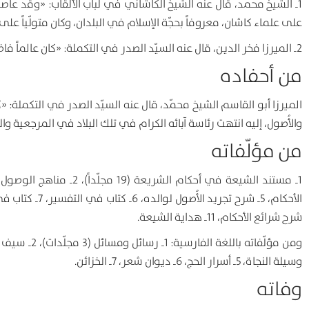
1ـ الشيخ محمّد، قال عنه الشيخ الكاشاني في لباب الألقاب: «وقد عاصرناه
على علماء كاشان، معروفاً بحجّة الإسلام في البلدان، وكان متولّياً عل
2ـ الميرزا فخر الدين، قال عنه السيّد الصدر في التكملة: «كان عالماً فاضلاً، له التقدّم والرئاسة في أُسرته، والمرجعية في الأُمور الدينية»(15).
من أحفاده
الميرزا أبو القاسم الشيخ محمّد، قال عنه السيّد الصدر في التكملة: «كا
والأُصول، إليه انتهت رئاسة آبائه الكرام في تلك البلاد في المرجعية والتد
من مؤلّفاته
شرح شرائع الأحكام، 11ـ هداية الشيعة.
وسيلة النجاة، 5ـ أسرار الحج، 6ـ ديوان شعر، 7ـ الخزائن.
وفاته