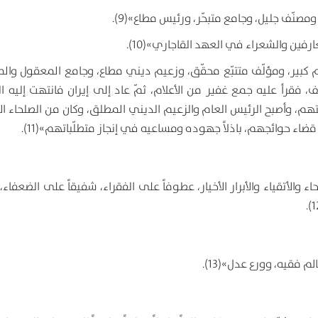
 كبير، ومؤلّف متتبّع محقّق، وزعيم ديني مطاع، وجامع المعقول والم
، فقرأ عليه جمع غفير من الأعلام، ثمّ عاد إلى إيران فانتهت إليه ال
تهم، وأصبح الرئيس العام والزعيم الديني المطلق، وكان من الصلحاء الأ
 قضاء حوائجهم، باذلاً جهوده ومساعيه في إنجاز متطلّباتهم»(11).
الأتقياء والأبرار الأخيار، عطوفاً على الفقراء، شفيقاً على الضعفاء، 
 فقيه، وورع عدل»(13).