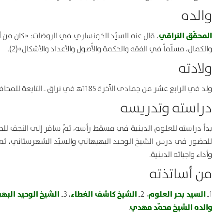
والده
المحقّق النراقي
، قال عنه السيّد الخونساري في الروضات: «كان من أركا
والكمال، مسلّماً في الفقه والحكمة والأُصول والأعداد والأشكال»(2).
ولادته
ولد في الرابع عشر من جمادى الآخرة 1185ﻫ في نراق ـ التابعة للمحافظة المركزية ـ بإيران.
دراسته وتدريسه
بدأ دراسته للعلوم الدينية في مسقط رأسه، ثمّ سافر إلى النجف للح
للحضور في درس الشيخ الوحيد البهبهاني والسيّد الشهرستاني، ثمّ رج
وأداء واجباته الدينية.
من أساتذته
السيد بحر العلوم
الشيخ كاشف الغطاء
الشيخ الوحيد البه
1ـ
، 2ـ
، 3ـ
والده الشيخ محمّد مهدي
.