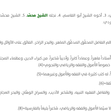
الشيخ محمّد
، 5ـ الشيخ محم
 الفاضل المحقّق المدقّق الماهر، والبحر الزاخر، الفائق على الأوائل وال
ُستاداً ماهراً، وعماداً كابراً، وأديباً شاعراً، من كبراء الدين، وعظماء المج
، خصوصاً الأُصول والفقه والرياضي والنجوم»(4).
والفاضل الفقيه النبيه، والشاعر الأديب، والسراج الوهّاج، والبحر العجا