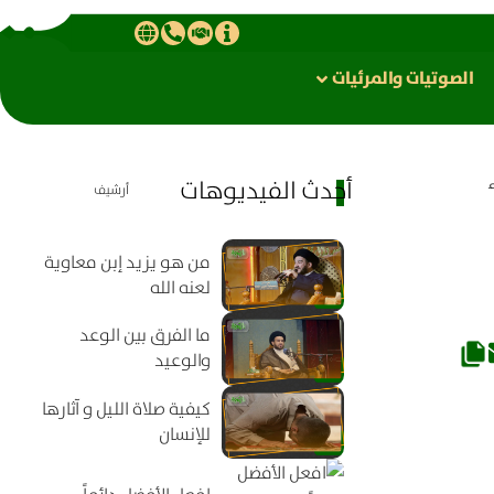
الصوتیات والمرئیات
أحدث الفيديوهات
أرشيف
من هو يزيد إبن معاوية
لعنه الله
ما الفرق بين الوعد
والوعيد
كيفية صلاة الليل و آثارها
للإنسان
افعل الأفضل دائماً