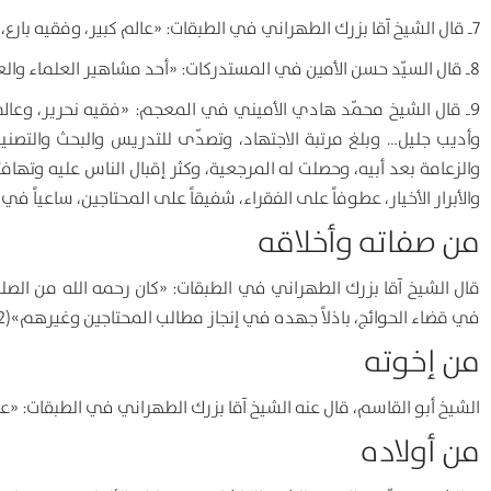
7ـ قال الشيخ آقا بزرك الطهراني في الطبقات: «عالم كبير، وفقيه بارع، ومصنّف جليل، وجامع متبحّر، ورئيس مطاع»(9).
8ـ قال السيّد حسن الأمين في المستدركات: «أحد مشاهير العلماء والعارفين والشعراء في العهد القاجاري»(10).
9ـ قال الشيخ محمّد هادي الأميني في المعجم: «فقيه نحرير، وعالم
وأديب جليل… وبلغ مرتبة الاجتهاد، وتصدّى للتدريس والبحث والتصنيف
والزعامة بعد أبيه، وحصلت له المرجعية، وكثر إقبال الناس عليه وتهاف
والأبرار الأخيار، عطوفاً على الفقراء، شفيقاً على المحتاجين، ساعياً في
من صفاته وأخلاقه
قال الشيخ آقا بزرك الطهراني في الطبقات: «كان رحمه الله من الصلحاء و
في قضاء الحوائج، باذلاً جهده في إنجاز مطالب المحتاجين وغيرهم»(12).
من إخوته
الشيخ أبو القاسم، قال عنه الشيخ آقا بزرك الطهراني في الطبقات: «عالم
من أولاده