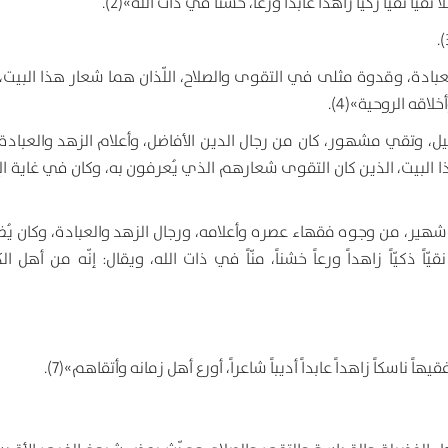
عبادة، وقدوة مثلى في التقوى والصلاح، اللّذان هما شعار هذا البيت،
اقه الروحية»(4).
يل، وتقي مشهور، كان من رجال الدين الأفاضل، وأعلام الزهد والعبادة،
 البيت، الذين كان التقوى شعارهم الذي يُعرفون به، وكان في غاية ال
شهير، من وجوه فقهاء عصره وأعلامه، ورجال الزهد والعبادة، وكان يُض
ً ذكيّاً زاهداً ورعاً خشناً، منّاً في ذات الله، ويقال: إنّه من أهل ال
اً ناسكاً زاهداً عابداً أديباً شاعراً، أورع أهل زمانه وأتقاهم»(7).