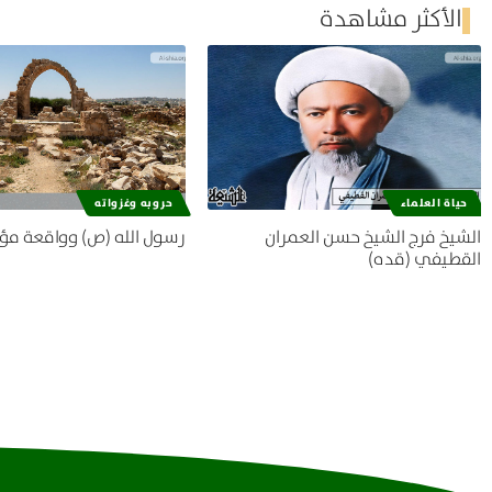
الأكثر مشاهدة
حياة العلماء
حروبه وغزواته
الشيخ فرج الشيخ حسن العمران
رسول الله (ص) وواقعة مؤ
القطيفي (قده)