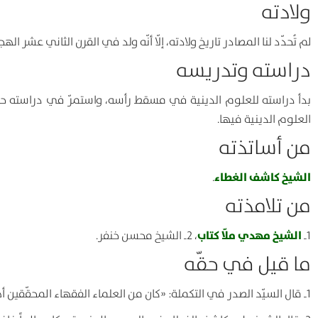
ولادته
لم تُحدّد لنا المصادر تاريخ ولادته، إلّا أنّه ولد في القرن الثاني عشر 
دراسته وتدريسه
بدأ دراسته للعلوم الدينية في مسقط رأسه، واستمرّ في دراسته حتّى
العلوم الدينية فيها.
من أساتذته
الشيخ كاشف الغطاء
.
من تلامذته
الشيخ مهدي ملّا كتاب
1ـ
، 2ـ الشيخ محسن خنفر.
ما قيل في حقّه
1ـ قال السيّد الصدر في التكملة: «كان من العلماء الفقهاء المحقّقين أهل النظر والتدقيق»(1).