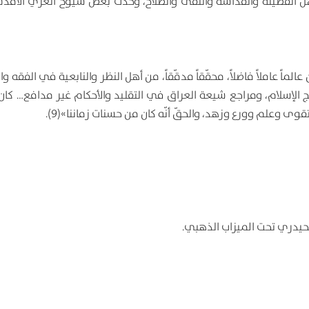
الفضيلة والقداسة والتقى والصلاح، وحدّث بعض شيوخ الغري الأقدس،
ماً عاملاً فاضلاً، محقّقاً مدقّقاً، من أهل النظر والنابعية في الفقه و
اً، من حجج الإسلام، ومراجع شيعة العراق في التقليد والأحكام غير مدافع… ك
وى وعلم وورع وزهد، والحقّ أنّه كان من حسنات زماننا»(9).