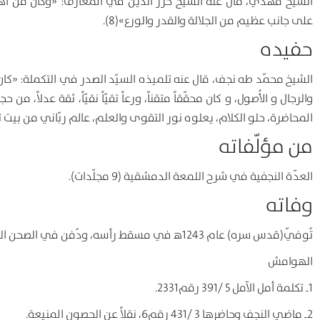
الشيخ مهدي، قال عنه الشيخ حرز الدين في المعارف: «وكان من أهل 
على جانب عظيم من الجلالة والقدر والورع»(8).
حفيده
الشيخ محمّد طه نجف، قال عنه تلميذه السيّد الصدر في التكملة: «كان عال
والرجال و الأُصول، و كان محقّقاً متقناً، ورعاً تقيّاً نقيّاً، ثقة عدل
المحاضرة، حلو الكلام، يعلوه نور التقوى والعلم، عالم ربّاني من بيت تق
من مؤلّفاته
العدّة النجفية في شرح اللمعة الدمشقية (9 مجلّدات).
وفاته
تُوفّي(قدس سره) عام 1243ﻫ في مسقط رأسه، ودُفن في الصحن الحيدري تحت الميزاب الذهبي.
الهوامش
1ـ تكلمة أمل الآمل 5 /391 رقم2331.
2ـ ماضي النجف وحاضرها 3 /431 رقم6، نقلاً عن الحصون المنيعة.