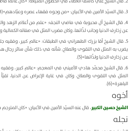
2ـ قال الشيخ علي كاشف الغطاء في الحصون المنيعة: «كان عالماً فاضلاً تقيّاً نقيّاً زكيّاً زاهداً عابداً ورعاً، خشناً في ذات الله»(2).
3ـ قال السيّد الأمين في الأعيان: «من وجوه فقهاء عصره وعبّادهم»(3).
4ـ قال الشيخ آل محبوبة في ماضي النجف: «علم من أعلام الزهد وال
عن زخارف الدنيا وجانب لذّاتها، وكان مضرب المثل في صفاته الكمالية وأخل
5ـ قال الشيخ آقا بزرك الطهراني في الطبقات: «عالم كبير، وفقيه جل
يضرب به المثل في التقوى والصلاح، شأنه في ذلك شأن سائر رجال هذا
عن زخارف الدنيا ولذّاتها»(5).
6ـ قال الشيخ محمّد هادي الأميني في المعجم: «عالم كبير، وفقيه 
المثل في التقوى والصلاح، وكان في غاية الإعراض عن الدنيا، تقيّاً نقيّا
الباهرة»(6).
أخوه
الشيخ حسين الكبير
، قال عنه السيّد الأمين في الأعيان: «كان المترجم فقيه
نجله