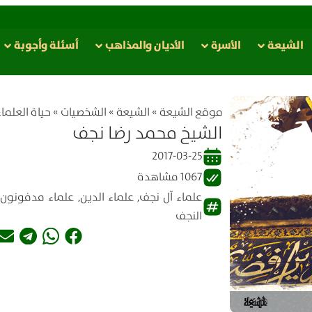
الشيعة
الأسرة
الأدیان والمذاهب
أسئلة وأجوبة
موقع الشیعة
»
الشيعة
»
الشخصيات
»
حياة العلماء
الشيخ محمد رضا نجف
2017-03-25
1067 مشاهدة
علماء آل نجف
,
علماء الدين
,
علماء مدفونون
النجف