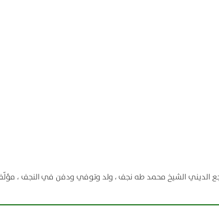
مرجع الديني الشيخ محمد طه نجف ، ولد وتوفي ودفن في النجف ، مؤلّف