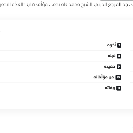
 ، جد المرجع الديني الشيخ محمد طه نجف ، مؤلّف كتاب «العدّة النجف
أخوه
نجله
حفيده
من مؤلّفاته
وفاته