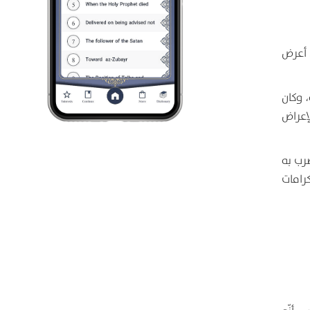
 أعرض
 وكان
إعراض
رب به
كرامات