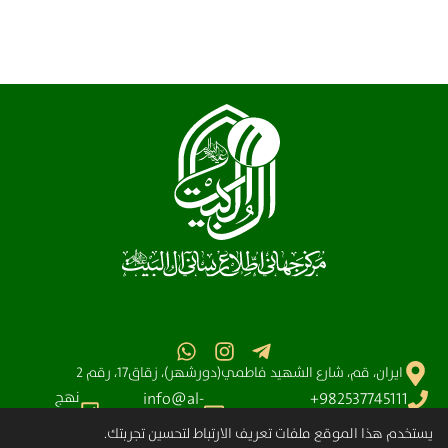
ايران، قم، شارع الشهيد فاطمي(دورشهر)، زقاق17، رقم 2
نهج
info@al-
982537745111+
البلاغه
آیت الله سیستانی
shia.org
يستخدم هذا الموقع ملفات تعريف الارتباط لتحسين تجربتك.