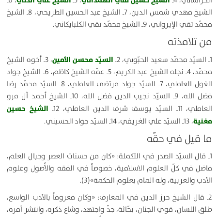
الشيخ حسين قلي الهمداني
الشيخ علي الكني
الخراساني، 4ـ
، 5ـ
، 6ـ
الشيخ مهدي شمس الدين، 7ـ الشيخ عبد الحسين الطريحي، 8ـ الشيخ
محمّد تقي الإيرواني، 9ـ الشيخ محمّد تقي الكلبايكاني.
من تلامذته
السيّد محسن الأمين
1ـ السيّد محمّد سعيد الحبّوبي، 2ـ
، 3ـ أخوه الشيخ
محمّد، 4ـ نجله الشيخ عبد الكريم، 5ـ عمّه الشيخ كاظم، 6ـ الشيخ جواد
الغول العاملي، 7ـ السيّد جواد مرتضى العاملي، 8ـ السيّد محمّد رضا
فضل الله، 9ـ السيّد نجيب الدين فضل الله، 10ـ الشيخ أحمد آل مرو
الشيخ حسين
العاملي، 11ـ السيّد يوسف شرف الدين العاملي، 12ـ
مغنية
، 13ـ السيّد علي الغريفي، 14ـ السيّد جواد الحسيني.
ما قيل في حقّه
1ـ قال السيّد الصدر في التكملة: «كان من حسنات العصر وجبال العلم،
فاضل في كلّ العلوم الاسلامية، خصوصاً في الفقه والأُصول وعلوم
الأدب والعربية، وله المام بعلوم الحكمة»(3).
2ـ قال الشيخ حرز الدين في المعارف: «وكان معروفاً بالأدب الواسع،
طلق اللسان، قوي الجنان، بحّاثة، جدّ واجتهد، وشاع ذكره، وانتشر أمره،