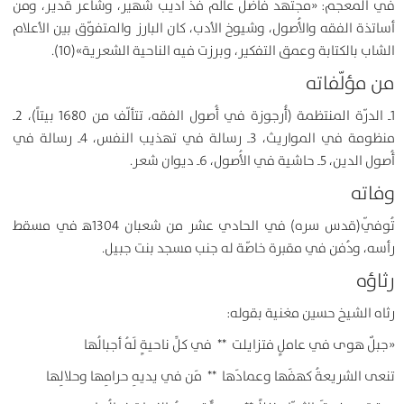
في المعجم: «مجتهد فاضل عالم فذّ أديب شهير، وشاعر قدير، ومن
أساتذة الفقه والأُصول، وشيوخ الأدب، كان البارز والمتفوّق بين الأعلام
الشاب بالكتابة وعمق التفكير، وبرزت فيه الناحية الشعرية»(10).
من مؤلّفاته
1ـ الدرّة المنتظمة (أُرجوزة في أُصول الفقه، تتألّف من 1680 بيتاً)، 2ـ
منظومة في المواريث، 3ـ رسالة في تهذيب النفس، 4ـ رسالة في
أُصول الدين، 5ـ حاشية في الأُصول، 6ـ ديوان شعر.
وفاته
تُوفّي(قدس سره) في الحادي عشر من شعبان 1304ﻫ في مسقط
رأسه، ودُفن في مقبرة خاصّة له جنب مسجد بنت جبيل.
رثاؤه
رثاه الشيخ حسين مغنية بقوله:
«جبلٌ هوى في عاملٍ فتزايلت ** في كلِّ ناحيةٍ لَهُ أجبالُها
تنعى الشريعةُ كهفَها وعمادَها ** مَن في يديهِ حرامِها وحلالِها