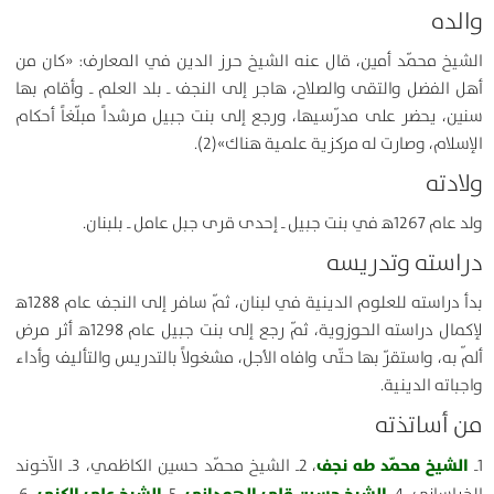
والده
الشيخ محمّد أمين، قال عنه الشيخ حرز الدين في المعارف: «كان من
أهل الفضل والتقى والصلاح، هاجر إلى النجف ـ بلد العلم ـ وأقام بها
سنين، يحضر على مدرّسيها، ورجع إلى بنت جبيل مرشداً مبلّغاً أحكام
الإسلام، وصارت له مركزية علمية هناك»(2).
ولادته
ولد عام 1267ﻫ في بنت جبيل ـ إحدى قرى جبل عامل ـ بلبنان.
دراسته وتدريسه
بدأ دراسته للعلوم الدينية في لبنان، ثمّ سافر إلى النجف عام 1288ه‍
لإكمال دراسته الحوزوية، ثمّ رجع إلى بنت جبيل عام 1298ه‍ أثر مرض
ألمّ به، واستقرّ بها حتّى وافاه الأجل، مشغولاً بالتدريس والتأليف وأداء
واجباته الدينية.
من أساتذته
الشيخ محمّد طه نجف
1ـ
، 2ـ الشيخ محمّد حسين الكاظمي، 3ـ الآخوند