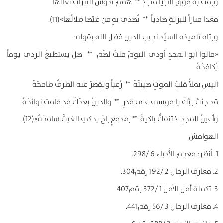
ورقت به فوقَ الثريّا منزلاً ** هممٌّ تدوسُ النيرات نعالُها
فغدا مناراً للبريةِ هادياً ** تُهدى بهِ من غيِّها ضلالُها»(11).
ورثاه تلميذه السيّد نجيب الدين فضل الله بقوله:
«قالوا أبو المجدِ أودى اليومَ قلتُ لهُم ** هل يستطيعُ الردى يوماً
يُكافحُهُ
أليس تملأُ قلبَ الموتِ هيبتُهُ ** رُعباً ويقصرُ عنه الطرفُ طامحَهُ
قد جئتَ ربَّكَ يا موسى على قدرٍ ** والدينُ بعدَكَ قد قامت نوائحُهُ
وأعينُ المجدِ لا تنفكُّ باكيةً ** بمدمعٍ راحَ يحكي الغيثُ سافحَهُ»(12).
الهوامش
1ـ اُنظر: معجم الأُدباء 6 /298.
2ـ معارف الرجال 2 /192 رقم304.
3ـ تكملة أمل الآمل 1 /372 رقم407.
4ـ معارف الرجال 3 /56 رقم441.