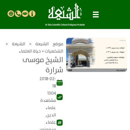
موقع الشیعة
»
الشيعة
»
الشخصيات
»
حياة العلماء
الشيخ موسى
شرارة
2018-02-
18
1304
مشاهدة
علماء
الدين
,
علماء
مدفونون