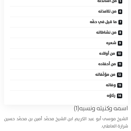
من أساتذته
من تلامذته
ما قيل في حقّه
من نشاطاته
شعره
من أولاده
من أحفاده
من مؤلّفاته
وفاته
رثاؤه
اسمه وكنيته ونسبه(1)
الشيخ موسى أبو عبد الكريم ابن الشيخ محمّد أمين بن محمّد حسين
شرارة العاملي.