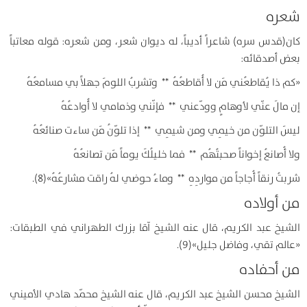
شعره
كان(قدس سره) شاعراً أديباً، له ديوان شعر، ومن شعره: قوله معاتباً
بعض أصدقائه:
«كم ذا يُقاطعُني مَن لا أُقاطعُهُ ** وتشربُ اللومَ جهلاً بي مسامعُهُ
إن مالَ عنّي لأوهامٍ وودّعني ** فإنّني وذمامي لا أُوادعُهُ
ليسَ التلوّن من خيمِي ومن شيمِي ** إذا تلوّنُ مَن ساءت صنائعُهُ
ولا أُصانعُ إخواناً صحبتُهُم ** فما خليلُكَ يوماً مَن تصانعُهُ
شربتُ رنقاً أُجاجاً من مواردِهِ ** وماءُ حوضي لهُ راقت مشارعُهُ»(8).
من أولاده
الشيخ عبد الكريم
،
قال عنه الشيخ آقا بزرك الطهراني في الطبقات:
«عالم تقي، وفاضل جليل»(9).
من أحفاده
الشيخ محسن الشيخ عبد الكريم، قال عنه الشيخ محمّد هادي الأميني