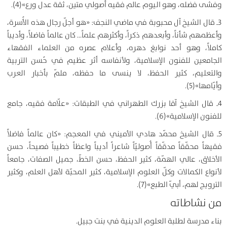
وفشى فضله، وهو اليوم عالم فقيه أُصولي متين، ثقة عدل ورع»(4).
3ـ قال الشيخ آل محبوبة في ماضي النجف: «هو أجلّ رجال هذه الأُسرة،
وأعظمهم شأناً، وأبعدهم ذكراً، وأكثرهم علماً… كان عالماً فاضلاً، وأديباً
كاملاً، وهو أحد نوابغ دهره، وأعلام عصره من العلماء الفقهاء
الجامعين للفنون الإسلامية، ولأنفاسه أثر عظيم في حُسن التربية
والتعليم، كثير الحفظ، لا ينسى ما حفظه، ملمّ بأخبار العرب
وأيّامها»(5).
4ـ قال الشيخ آقا بزرك الطهراني في الطبقات: «علّامة فقيه، جامع
للفنون الإسلامية»(6).
5ـ قال الشيخ محمّد هادي الأميني في المعجم: «كان عالماً فاضلاً
فقيهاً محقّقاً مدقّقاً أُصوليّاً شاعراً أديباً واعظاً خطيباً فصيحاً، حسن
الأخلاق، عالي الهمّة، كثير الحفظ، حسن الخطّ، جميل الصفات، جامعاً
لأنواع الكمالات وكلّ العلوم الإسلامية، كثير المحبّة لأهل العلم، وكثير
الترويج لهم، أبيّ الطبع»(7).
من نشاطاته
بناء مدرسة لطلبة العلوم الدينية في بنت جبيل.