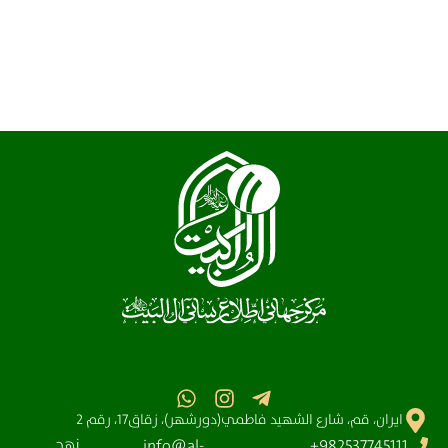
ايران، قم، شارع الشهيد فاطمي(دورشهر)، زقاق17، رقم 2
نهج
info@al-
982537745111+