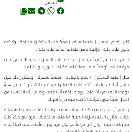
الحسن
كان الإمام الحسن ( عليه السلام ) قمّة في البلاغة والفصاحة ، وكلامه
دليل على ذلك ، وإليك بعض كلماته الدالّة على ذلك :
۱ـ عن جنادة بن أبي أميّة قال : دخلت على الحسن ( عليه السلام ) في
مرضه الذي توفّي فيه ، فقلت له : عظني يا بن رسول الله ؟
قال ( عليه السلام ) : ( نعم يا جنادة ، استعدَّ لسفرك ، وحصّل زادك قبل
حلول أجلك ، واعلم أنّك تطلب الدنيا والموت يطلبك ، ولا تحمل همّ
يومك الذي لم يأتِ على يومك الذي أنت فيه ، واعلم أنّك لا تكسب من
المال شيئاً فوق قوّتك إلاّ كنت فيه خازناً لغيرك .
واعلم أنّ الدنيا في حلالها حساب وفي حرامها عقاب ، وفي الشبهات
عتاب ، فَأَنزِلِ الدنيا بمنزلة الميتة خذ منها ما يكفيك ، فإن كان حلالاً كنت
قد زهدت فيه ، وإن كان حراماً لم يكن فيه وزر ، فأخذت منه كما أخذت
من الميتة ، وإن كان العقاب فالعقاب يسير .