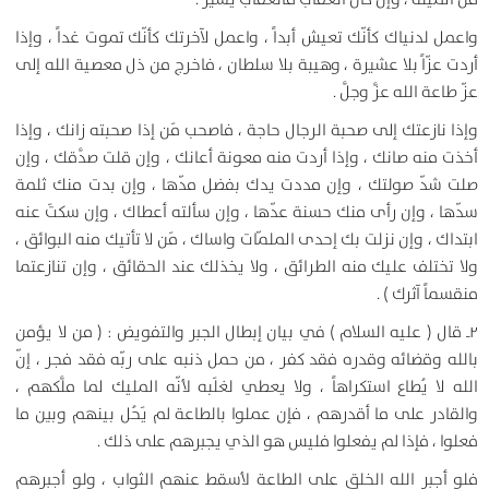
واعمل لدنياك كأنّك تعيش أبداً ، واعمل لآخرتك كأنّك تموت غداً ، وإذا
أردت عزّاً بلا عشيرة ، وهيبة بلا سلطان ، فاخرج من ذل معصية الله إلى
عزّ طاعة الله عزَّ وجلَّ .
وإذا نازعتك إلى صحبة الرجال حاجة ، فاصحب مَن إذا صحبته زانك ، وإذا
أخذت منه صانك ، وإذا أردت منه معونة أعانك ، وإن قلت صدَّقك ، وإن
صلت شدّ صولتك ، وإن مددت يدك بفضل مدّها ، وإن بدت منك ثلمة
سدّها ، وإن رأى منك حسنة عدّها ، وإن سألته أعطاك ، وإن سكتَ عنه
ابتداك ، وإن نزلت بك إحدى الملمّات واساك ، مَن لا تأتيك منه البوائق ،
ولا تختلف عليك منه الطرائق ، ولا يخذلك عند الحقائق ، وإن تنازعتما
منقسماً آثرك ) .
۲ـ قال ( عليه السلام ) في بيان إبطال الجبر والتفويض : ( من لا يؤمن
بالله وقضائه وقدره فقد كفر ، من حمل ذنبه على ربّه فقد فجر ، إنّ
الله لا يُطاع استكراهاً ، ولا يعطي لغلَبه لأنّه المليك لما ملَّكهم ،
والقادر على ما أقدرهم ، فإن عملوا بالطاعة لم يَحُل بينهم وبين ما
فعلوا ، فإذا لم يفعلوا فليس هو الذي يجبرهم على ذلك .
فلو أجبر الله الخلق على الطاعة لأسقط عنهم الثواب ، ولو أجبرهم