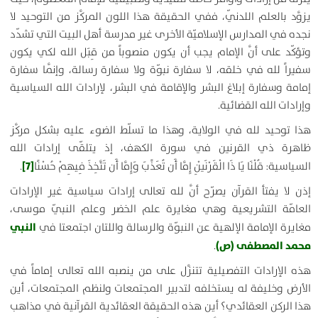
يزوَّد بالعلم اللدنّي، ففي الحقيقة هذا اللون المركَّز من التوحيد لا
نجده في المدارس الإسلاميّة الأخرى غير مدرسة أهل البيت التي تشدّد
وتؤكّد على أنَّ الإمام يجب أن يكون منصوباً من قِبَل الله لكي يكون
سفيراً لله في خلقه، لا سفارة نبوّة ولا سفارة رسالة، وإنَّما سفارة
إمامة وسفارة إبلاغ البشر والإقامة في البشر، لإرادات الله السياسية
وإرادات الله القضائية.
هذا توحيد لله في الولاية، وهذا ما تسلّط الضوء عليه بشكل مركَّز
ظاهرة ذي القرنين في سورة الكهف، إذ يتلقّى إرادات الله
[7]
السياسية:
قُلْنَا يَا ذَا الْقَرْنَيْنِ إِمَّا أَن تُعَذِّبَ وَإِمَّا أَن تَتَّخِذَ فِيهِمْ حُسْنًا
.
إذن لا يفتأ القرآن يصرّح أنَّ لله تعالى إرادات سياسية غير الإرادات
العامّة التشريعية وهي مغايرة علم الخضر وعلم النبيّ موسى،
النبي
مغايرة الإمامة الإلهية عن النبوّة والرسالة واللتان اجتمعتا في
محمد المصطفى (ص)
.
هذه الإرادات التفصيلية تتنزَّل على من ينصبه الله تعالى إماماً في
الأرض وخليفة له يستخلفه لتدبير المجتمعات ولنظم المجتمعات، أين
هذا الركن العقائدي؟ أين هذه الحقيقة العقائدية القرآنية في مذاهب