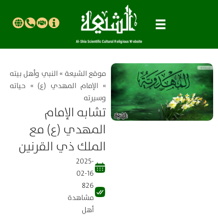
موقع الشیعة
»
النبي وأهل بيته
»
الإمام المهدي (ع)
»
حياته
وسيرته
تشابه الإمام
المهدي (ع) مع
الملك ذي القرنين
2025-
02-16
826
مشاهدة
أهل