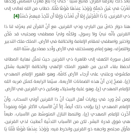
بعد ذلك يعرّفنا القرآن:
فَأَتْبَعَ سَبَبًا *
حَتَّىٰ إِذَا بَلَغَ مَغْرِبَ الشَّمْسِ وَجَدَهَا
تَغْرُبُ فِي عَيْنٍ حَمِئَةٍ وَوَجَدَ عِندَهَا قَوْمًا قُلْنَا
،
خطاب من الله تعالى إلى
[4]
ذي القرنين،
يَا ذَا الْقَرْنَيْنِ إِمَّا أَن تُعَذِّبَ وَإِمَّا أَن تَتَّخِذَ فِيهِمْ حُسْنًا
.
هنا حوار خاصّ بين الباري وذي القرنين، مع أنَّ القرآن لم يعرّف لنا ذا
القرنين بأنَّه نبيّ ولا رسول، ولكنَّه وليّ مصطفى ومجتبى قد مُكّن
واختير واصطفي لمقام الإمامة والخلافة في الأرض، الملك ملك التدبير
والتصرّف، وهو إمام ومستخلف في الأرض وأحد مصاديق سُنّة الله.
تصل سورة الكهف إلى ظاهرة ذي القرنين حيث تمثّل نهاية المطاف
لحفظ بقاء الدين من ظهور الملك الإلهي والخلافة الإلهية بشكل
مكشوف وعلني على أرجاء الأرض كافّة، وهو ظهور الإمام المهدي
(ع)، فصحَّ إذن أنَّ هذه الضمانات الأربعة، سيّما الرابعة كمثل ضربه الله
للإمام المهدي (ع)، وهو غلبة واستيلاء وتمكين ذي القرنين في الأرض.
ومن ثَمَّ ورد في روايات أهل البيت أنَّ ذا القرنين أوتي السحاب، وأنَّ
الإمام المهدي (ع) يؤتى ذلك أيضاً، إلاَّ أنَّ الأسباب الأكثر قوّة ونفوذاً
أخّرت للإمام المهدي (ع)، والنمط النازل المتوسّط من الأسباب، طبعاً
هي فوق قدرة البشر، لكن من الأسباب اللدنّية أعطيت لذي القرنين،
فأوّل مجتمع واجهه ذو القرنين وانخرط فيه:
وَوَجَدَ عِندَهَا قَوْمًا قُلْنَا يَا