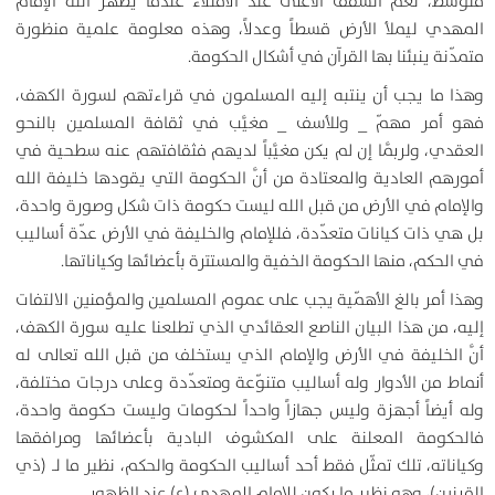
متوسّط، نعم السقف الأعلى عند الامتلاء عندما يظهر الله الإمام
المهدي ليملأ الأرض قسطاً وعدلاً، وهذه معلومة علمية منظورة
متمدّنة ينبئنا بها القرآن في أشكال الحكومة.
وهذا ما يجب أن ينتبه إليه المسلمون في قراءتهم لسورة الكهف،
فهو أمر مهمّ _ وللأسف _ مغيَّب في ثقافة المسلمين بالنحو
العقدي، ولربَّما إن لم يكن مغيَّباً لديهم فثقافتهم عنه سطحية في
أمورهم العادية والمعتادة من أنَّ الحكومة التي يقودها خليفة الله
والإمام في الأرض من قبل الله ليست حكومة ذات شكل وصورة واحدة،
بل هي ذات كيانات متعدّدة، فللإمام والخليفة في الأرض عدّة أساليب
في الحكم، منها الحكومة الخفية والمستترة بأعضائها وكياناتها.
وهذا أمر بالغ الأهمّية يجب على عموم المسلمين والمؤمنين الالتفات
إليه، من هذا البيان الناصع العقائدي الذي تطلعنا عليه سورة الكهف،
أنَّ الخليفة في الأرض والإمام الذي يستخلف من قبل الله تعالى له
أنماط من الأدوار وله أساليب متنوّعة ومتعدّدة وعلى درجات مختلفة،
وله أيضاً أجهزة وليس جهازاً واحداً لحكومات وليست حكومة واحدة،
فالحكومة المعلنة على المكشوف البادية بأعضائها ومرافقها
وكياناته، تلك تمثّل فقط أحد أساليب الحكومة والحكم، نظير ما لـ (ذي
القرنين)، وهو نظير ما يكون للإمام المهدي (ع) عند الظهور.