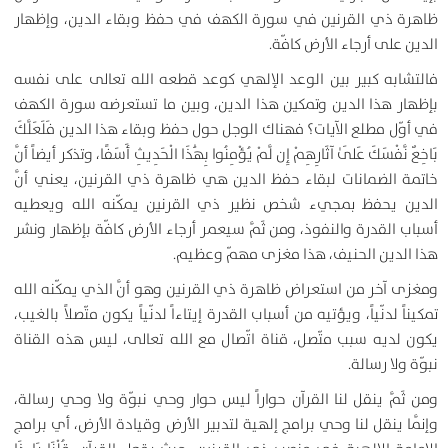
ظاهرة ذي القرنين في سورة الكهف في حفظ وبقاء الدين، وإظهار
الدين على أرجاء الأرض كافّة.
فالتشابه كبير بين الوعد الإلهي كوعد قطعه الله تعالى على نفسه
بإظهار هذا الدين وتمكين هذا الدين، وبين ما تستعرضه سورة الكهف
في أوّل مطلع الآيات؟ فهناك الوجل حول حفظ وبقاء هذا الدين
فَلَعَلَّكَ
بَاخِعٌ نَّفْسَكَ عَلَىٰ آثَارِهِمْ إِن لَّمْ يُؤْمِنُوا بِهَٰذَا الْحَدِيثِ أَسَفًا
، وتذكر أيضاً أنَّ
خاتمة الضمانات لبقاء حفظ الدين هي ظاهرة ذي القرنين، يعني أنَّ
الدين يحفظ بمجيء شخص نظير ذي القرنين يمكّنه الله ويعطيه
أسباب القدرة والنفوذ، ومن ثَمَّ سيعمر أرجاء الأرض كافّة بإظهار ونشر
هذا الدين الحنيف، هذا مغزى مهمّ وعظيم.
ومغزى آخر من استعراض ظاهرة ذي القرنين وهو أنَّ الذي يمكّنه الله
تمكيناً لدنّياً، ويؤتيه من أسباب القدرة إيتاءاً لدنّياً يكون متّصلاً بالغيب،
يكون لديه سبب متّصل، قناة اتّصال مع الله تعالى، ليس هذه القناة
نبوّة ولا رسالة.
ومن ثَمَّ ينقل لنا القرآن حواراً ليس حوار وحي نبوّة ولا وحي رسالة،
وإنَّما ينقل لنا وحي برامج إلهية لتدبير الأرض وقيادة الأرض، أي برامج