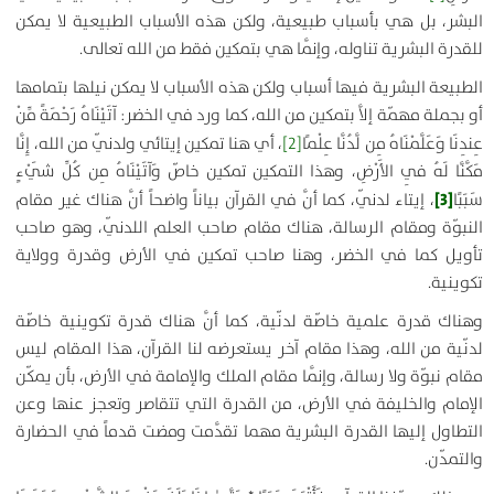
البشر، بل هي بأسباب طبيعية، ولكن هذه الأسباب الطبيعية لا يمكن
للقدرة البشرية تناوله، وإنَّما هي بتمكين فقط من الله تعالى.
الطبيعة البشرية فيها أسباب ولكن هذه الأسباب لا يمكن نيلها بتمامها
أو بجملة مهمّة إلاَّ بتمكين من الله، كما ورد في الخضر:
آتَيْنَاهُ رَحْمَةً مِّنْ
عِندِنَا وَعَلَّمْنَاهُ مِن لَّدُنَّا عِلْمًا
[2]
، أي هنا تمكين إيتائي ولدنّي من الله،
إِنَّا
مَكَّنَّا لَهُ فِي الأَرْضِ
، وهذا التمكين تمكين خاصّ
وَآتَيْنَاهُ مِن كُلِّ شَيْءٍ
[3]
سَبَبًا
، إيتاء لدنّي، كما أنَّ في القرآن بياناً واضحاً أنَّ هناك غير مقام
النبوّة ومقام الرسالة، هناك مقام صاحب العلم اللدنّي، وهو صاحب
تأويل كما في الخضر، وهنا صاحب تمكين في الأرض وقدرة وولاية
تكوينية.
وهناك قدرة علمية خاصّة لدنّية، كما أنَّ هناك قدرة تكوينية خاصّة
لدنّية من الله، وهذا مقام آخر يستعرضه لنا القرآن، هذا المقام ليس
مقام نبوّة ولا رسالة، وإنَّما مقام الملك والإمامة في الأرض، بأن يمكّن
الإمام والخليفة في الأرض، من القدرة التي تتقاصر وتعجز عنها وعن
التطاول إليها القدرة البشرية مهما تقدَّمت ومضت قدماً في الحضارة
والتمدّن.