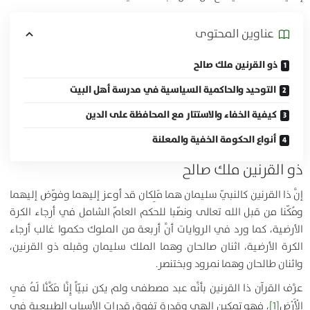
عناوين المحتوی
ذو القرنين ملك صالح
التوحيد والحاكمية السياسية في مدرسة أهل البيت
كيفية الخفاء والاستتار مع المحافظة على الدين
أنواع الحكومة الخفية والمعلنة
ذو القرنين ملك صالح
إنَّ ذا القرنين كالنبيّ سليمان هما مَلِكان قد أوعز إليهما وفوّض إليهما
ومُكّنا من قبل الله تعالى ونصّبا للحكم العامّ الشامل في أرجاء الكرة
الأرضية، كما ورد في الروايات أنَّ أربعة من الملوك حكموا غالب أرجاء
الكرة الأرضية، اثنان صالحان وهما الملك سليمان وقبله ذو القرنين،
واثنان طالحان وهما نمرود وبختنصر.
عرَّف القرآن ذا القرنين بأنَّه عبد مصطفى ولم يكن نبيّاً
إِنَّا مَكَّنَّا لَهُ فِي
الْأَرْضِ
[1]
، فهو تمكين إلهي وقدرة تفوق قدرات الأسباب الطبيعية في