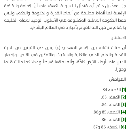
جزر ومدّ، بل دائم آبد، فتدلّل لنا سورة الكهف على أنَّ الإمامة والخلافة
الإلهية لها أنماط مختلفة عن أنماط القدرة والحكومة والحكم، وليس
فقط الحكومة المعلنة المكشوفة هي الأسلوب الوحيد لمقام الخليفة
والإمام من قبل الله للقيام بأدواره في النظام البشري.
الاستنتاج
أن هناك تشابه بين الإمام المهدي (ع) وبين ذي القرنين من ناحية
القدرة والعلم الدني والغلبة والاستيلاء والتمكين في الأرض، وإظهار
الدين على أرجاء الأرض كافّة، وأنه يملأها قسطاً وعدلا كما ملئت ظلما
وجورا.
الهوامش
[1]
الكهف، 84.
[2]
الكهف، 65.
[3]
الكهف، 84.
[4]
الكهف، 85 و86.
[5]
الكهف، 86.
[6]
الكهف، 86 و87.