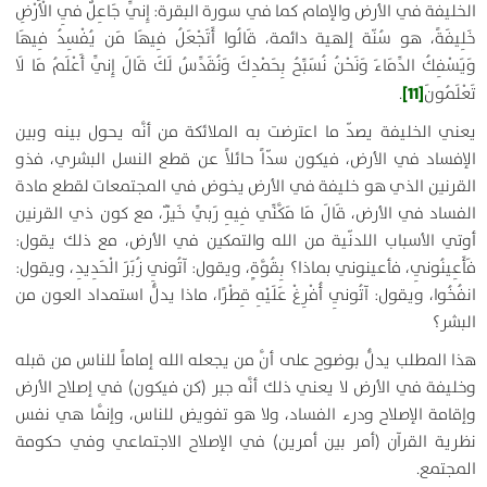
الخليفة في الأرض والإمام كما في سورة البقرة:
إِنِّي جَاعِلٌ فِي الْأَرْضِ
خَلِيفَةً
، هو سُنّة إلهية دائمة،
قَالُوا أَتَجْعَلُ فِيهَا مَن يُفْسِدُ فِيهَا
وَيَسْفِكُ الدِّمَاءَ وَنَحْنُ نُسَبِّحُ بِحَمْدِكَ وَنُقَدِّسُ لَكَ قَالَ إِنِّي أَعْلَمُ مَا لَا
[11]
تَعْلَمُونَ
.
يعني الخليفة يصدّ ما اعترضت به الملائكة من أنَّه يحول بينه وبين
الإفساد في الأرض، فيكون سدّاً حائلاً عن قطع النسل البشري، فذو
القرنين الذي هو خليفة في الأرض يخوض في المجتمعات لقطع مادة
الفساد في الأرض،
قَالَ مَا مَكَّنِّي فِيهِ رَبِّي خَيْرٌ
، مع كون ذي القرنين
أوتي الأسباب اللدنّية من الله والتمكين في الأرض، مع ذلك يقول:
فَأَعِينُونِي
، فأعينوني بماذا؟
بِقُوَّةٍ
، ويقول:
آتُونِي زُبَرَ الْحَدِيدِ
، ويقول:
انفُخُوا
، ويقول:
آتُونِي أُفْرِغْ عَلَيْهِ قِطْرًا
، ماذا يدلُّ استمداد العون من
البشر؟
هذا المطلب يدلُّ بوضوح على أنَّ من يجعله الله إماماً للناس من قبله
وخليفة في الأرض لا يعني ذلك أنَّه جبر (كن فيكون) في إصلاح الأرض
وإقامة الإصلاح ودرء الفساد، ولا هو تفويض للناس، وإنَّما هي نفس
نظرية القرآن (أمر بين أمرين) في الإصلاح الاجتماعي وفي حكومة
المجتمع.