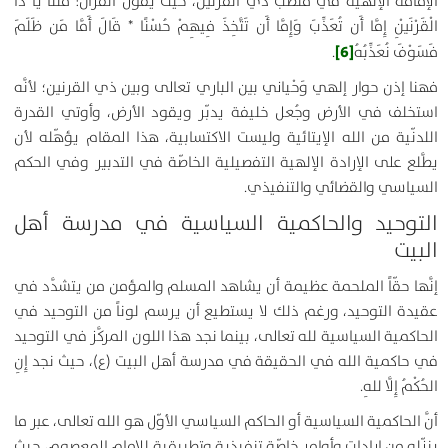
الإمامة الإلهية في منصب ذي القرنين، حيث يقول القرآن:
قُلْنَا يَا ذَا
الْقَرْنَيْنِ إِمَّا أَن تُعَذِّبَ وَإِمَّا أَن تَتَّخِذَ فِيهِمْ حُسْنًا
قَالَ أَمَّا مَن ظَلَمَ
[6]
فَسَوْفَ نُعَذِّبُهُ
.
فهنا إذن حوار إلهي وَحْياني بين الباري تعالى وبين ذي القرنين؛ لأنَّه
استخلف في الأرض وجُعل خليفة يدبّر ويقود الأرض، وأوتي القدرة
اللدنّية من الله الإيتائية وليست الاكتسابية، هذا المقام يؤهّله لأن
يطَّلع على الإرادة الإلهية التفصيلية الخاصّة في التدبير وفي الحكم
السياسي والقضائي والتنفيذي.
التوحيد والحاكمية السياسية في مدرسة أهل
البيت
إنَّها حقّاً الملحمة عظيمة أن يشاهد المسلم والمؤمن من يتشدَّد في
عقيدة التوحيد، ورغم ذلك لا يستطيع أن يرسم لوناً من التوحيد في
الحاكمية السياسية لله تعالى، بينما نجد هذا اللون المركَّز في التوحيد
في حاكمية الله في الحقيقة في مدرسة أهل البيت (ع)، حيث نجد
إِنِ
الحُكْمُ إِلَّا للهِ
.
أنَّ الحاكمية السياسية أو الحاكم السياسي الأوّل هو الله تعالى، عبر ما
ينزّله من إرادات وأوامر خاصّة تنفيذية وتطبيقية للإمام المعصوم، حيث