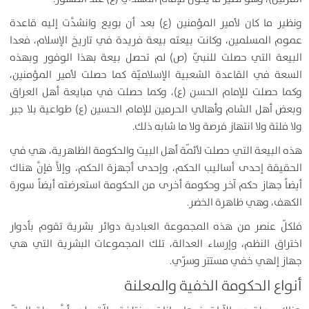
ونظير ما كان لأمير المؤمنين (ع) بعد أن بويع وانشدَّت إليه قاعدة
عموم المسلمين، وكانت بيعته بيعة فريدة في تاريخ الإسلام، فعدا
البيعة التي حصلت للنبيّ (ص) لم تحصل بيعة بهذا الوفور وبهذه
السعة في القاعدة الشعبية الإسلاميّة كما حصلت لأمير المؤمنين،
وكما حصلت للإمام الحسن (ع)، وكما حصلت في مبايعة أهل العراق
وبعض أهل الشام وأهالي الحرمين للإمام الحسين (ع) طواعية بلا جبر
ولا فلتة ولا انتهاز فرصة ولا ما شابه ذلك.
هذه البيعة التي حصلت لأئمّة أهل البيت والحكومة الظاهرية، هي في
الحقيقة إحدى أساليب الحكم، وإحدى أجهزة الحكم، وإلاَّ فإنَّ هناك
أيضاً جهاز حكم آخر وحكومة أخرى من الحكومة استعرضته أيضاً سورة
الكهف، وهي ظاهرة الخضر.
فلكلّ عنصر من هذه المجموعة العبادية دوائر بشرية تقوم بأدوار
اختراق النظم، وإرساء العدالة، تلك المجموعات البشرية التي هي
جهاز إلهي خفي مستتر وسرّي.
أنواع الحكومة الخفية والمعلنة