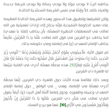
يخاطبه الربّ لا بوحي نبوّة ولا بوحي رسالة ولا بوحي شريعة جديدة
والعياذ بالله، كلاَّ وإنَّما هي نفس الشريعة المحمّدية الخالدة.
ولكن لتطبيقها ولتطبيق هذا الدستور وهذه الشريعة الخالدة العظيمة
على صعيد الحكومة التنفيذية فإنَّه يحتاج إلى إرادات تفصيلية من الله
تعالى في المنعطفات الخطيرة المهمّة، بأن يخاطب (قلنا: يا مهدي)
كما يخاطب ذو القرنين في قول الله تعالى:
قُلْنا يا ذَا الْقَرْنَيْنِ
، فأيضاً
يخاطب الإمام المهدي (ع) في إمامته وفي حكومته بذلك.
ثم تقول الآية:
فَأَعِينُونِي بِقُوَّةٍ أَجْعَلْ بَيْنَكُمْ وَبَيْنَهُمْ رَدْمًا *
آتُونِي زُبَرَ
الْحَدِيدِ حَتَّىٰ إِذَا سَاوَىٰ بَيْنَ الصَّدَفَيْنِ قَالَ انفُخُوا حَتَّىٰ إِذَا جَعَلَهُ نَارًا قَالَ
آتُونِي أُفْرِغْ عَلَيْهِ قِطْرًا
[9]
، هذه محطّة مهمّة أخرى في الغاية تبيّنها
لنا ظاهرة ذي القرنين.
وبعد ذلك تطالعنا هذه الآيات حول ظاهرة ذي القرنين، إنَّها محطّة
أخرى مهمّة في الإمامة، وهي _ في الواقع _ حول إمامة الإمام
المهدي وغيبته وظهوره، وحول إمامة أئمّة أهل البيت (ع)، أيضاً يقول
الباري تعالى في شأن ذي القرنين:
قَالُوا يَا ذَا الْقَرْنَيْنِ إِنَّ يَأْجُوجَ
[10]
وَمَأْجُوجَ مُفْسِدُونَ فِي الْأَرْضِ
، فها هو يردع الفساد.