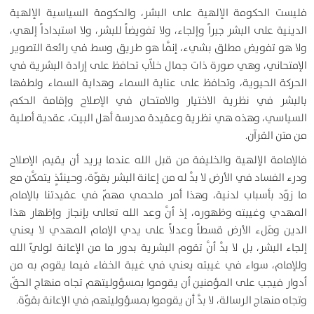
فليست الحكومة الإلهية على البشر، والحكومة السياسية الإلهية
الدينية على البشر جبراً وإلجاء، ولا تفويضاً للبشر، ولا استبداداً إلهي،
ولا هو تفويض مطلق بشيء، إنَّما هو طريق وسط في رائعة التصوير
الإمتحاني، وهي صورة ذات جمال خلاّب تحافظ على إرادة البشرية في
الحركة الحيوية، وتحافظ على عناية السماء وهداية السماء ولطفها
بالبشر في نظرية الاختيار والامتحان في الإصلاح وإقامة الحكم
السياسي، وهذه هي نظرية وعقيدة مدرسة أهل البيت، عقدية أصلية
من متن القرآن.
فالإمامة الإلهية والخليفة من قبل الله عندما يريد أن يقيم الإصلاح
ودرء الفساد في الأرض لا بدَّ له من إعانة البشر بقوّة، وحينئذٍ يتمكَّن مع
ما زوّد بأسباب لدنية، وهذا أمر ملحمي مهمّ في عقيدتنا بالإمام
المهدي وغيبته وظهوره، إذ أنَّ وعد الله تعالى بإنجاز وإظهار هذا
الدين ومَلء الأرض قسطاً وعدلاً على يدي الإمام المهدي لا يعني
إلجاء البشر، بل لا بدَّ أنَّ تقوم البشرية بدور ما من الإعانة لوليّ الله
وللإمام، سواء في غيبته يعني في غيبة الخفاء فيما يقوم به من
أدوار فيجب على المؤمنين أن يقوموا بمسؤوليتهم تجاه منهاج الحقّ
وتجاه منهاج الرسالة، لا بدَّ أن يقوموا بمسؤوليتهم في الإعانة بقوّة.