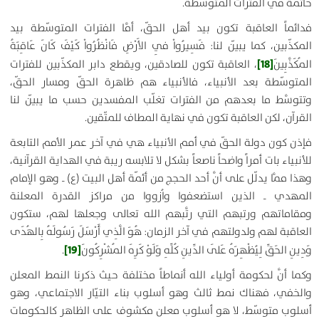
خاتمة في الفترات المتوسّطة.
فدائماً العاقبة تكون بيد أهل الحقّ، أمَّا الفترات المتوسّطة بيد
المكذّبين، كما يبيّن لنا:
فَسِيرُواْ فِي الأَرْضِ فَانْظُرُواْ كَيْفَ كَانَ عَاقِبَةُ
[18]
المُكَذَّبِينَ
، العاقبة تكون للصادقين، ويقطع دابر المكذّبين للفترات
المتوسّطة بعد الأنبياء، فالأنبياء هم ظاهرة الحقّ ومسار الحقّ،
وتتوسَّط ما بعدهم من الفترات تغلّب المفسدين حسب ما يبيّن لنا
القرآن، لكن العاقبة تكون في نهاية المطاف للمتّقين.
فإذن كون دولة الحقّ في أمم الأنبياء هي في آخر عمر الأمم التابعة
للأنبياء بات أمراً واضحاً ناصعاً بشكل لا تلابسه ريبة في الهداية القرآنية،
وهذا ممَّا يدلّل على أنَّ أحد الحجج من أئمّة أهل البيت (ع) ـ وهو الإمام
المهدي ـ الذين استضعفوا واُزووا من مراكز القدرة المعلنة
ومقاماتهم ورتبهم التي رتَّبهم الله تعالى وجعلها لهم، ستكون
العاقبة لهم ولدولتهم في آخر الزمان:
هُوَ الَّذِي أَرْسَلَ رَسُولَهُ بِالهُدَى
[19]
وَدِينِ الحَقِّ لِيُظْهِرَهُ عَلَى الدِّينِ كُلِّهِ وَلَوْ كَرِهَ المُشْرِكُونَ
.
وكما أنَّ لحكومة أولياء الله أنماطاً مختلفة حيث ذكرنا النمط المعلن
والخفي، فهناك نمط ثالث وهو أسلوب بناء التيّار الاجتماعي، وهو
أسلوب متوسّط، لا هو أسلوب معلن مكشوف على الظاهر كالحكومات