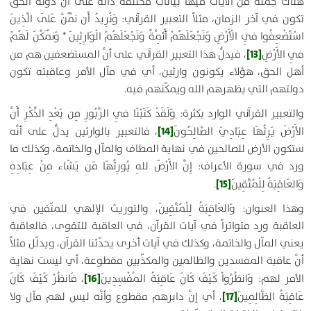
هناك جملة من الآيات فيها بيانات مختلفة دالّة على أنَّ دولة الحقّ
تكون في آخر الزمان، مثلاً التعبير القرآني:
وَنُرِيدُ أَن نَّمُنَّ عَلَى الَّذِينَ
اسْتُضْعِفُوا فِي الْأَرْضِ وَنَجْعَلَهُمْ أَئِمَّةً وَنَجْعَلَهُمُ الْوَارِثِينَ
* وَنُمَكِّنَ لَهُمْ
[13]
فِي الأَرْضِ
، فيدلُّ هذا التعبير القرآني على أنَّ المستضعفين هم من
أهل الحق، هؤلاء يكونون وارثين، أي في مآل الأمر وعاقبته تكون
دولتهم التي يظهرهم الله ويمكّنهم فيه.
والتعبير القرآني الوارد بكثرة:
وَلَقَدْ كَتَبْنَا فِي الزَّبُورِ مِن بَعْدِ الذِّكْرِ أَنَّ
[14]
الأَرْضَ يَرِثُهَا عِبَادِيَ الصَّالِحُونَ
، فالتعبير بالوارثين يدلُّ على أنَّه
ستكون الأرض للصالحين في نهاية المطاف والمآل والخاتمة، وكذلك ما
ورد في سورة الأعراف:
إِنَّ الأَرْضَ للهِ يُورِثُهَا مَن يَشَاء مِنْ عِبَادِهِ
[15]
وَالعَاقِبَةُ لِلْمُتَّقِينَ
.
وهذا العنوان:
وَالعَاقِبَةُ لِلْمُتَّقِينَ
، والتوريث الإلهي للمتّقين في
العاقبة ورد متواتراً في آيات القرآن، في العاقبة للتقوى، فالعاقبة
يعني المآل والخاتمة، وكذلك في آيات أخرى يحدّثنا القرآن، ويدلّل مثلاً
أنَّ عاقبة المفسدين والظالمين والمكذّبين مقطوعة، أي ليست نهاية
[16]
الأمر لهم:
وَانظُرُواْ كَيْفَ كَانَ عَاقِبَةُ المُفْسِدِينَ
،
فَانظُرْ كَيْفَ كَانَ
[17]
عَاقِبَةُ الظَّالِمِينَ
، أي إنَّ دابرهم مقطوع وأنَّه ليس لهم مآل ولا