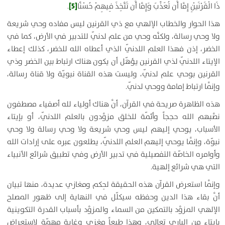
[5]
ذَا الْقَرْنَيْنِ إِمَّا أَن تُعَذِّبَ وَإِمَّا أَن تَتَّخِذَ فِيهِمْ حُسْنًا
.
هذا الحوار والخطاب الإلهي مع ذي القرنين ليس مفاده وحي شريعة
ولا وحي رسالة، ولكنَّه وحي من علم لدنّي للتدبير في الأرض، كما في
الخضر، إذن فهذا العلم اللدنّي الذي أعطاه الله للخضر، كذلك إعطاء
الإيتاء اللدنّي لذي القرنين يؤهّل أن يكون هناك ارتباط بين الخضر وذي
القرنين بوحي علم لدنّي، وليست هذه القناة نبويّة ولا قناة رسالة،
وإنَّما ارتباط إمامة ووحي لدنّي.
هذه الظاهرة صريحة في القرآن، أنَّ هناك أولياء لله أصفياء مصطفون
نصَّبهم الله حججاً وأئمّة للخلق مزوَّدون بالعلم اللدنّي، أو بإيتاء
الأسباب، يوحي إليهم ليس وحي شريعة ولا وحي رسالة ولا وحي
نبوّة، وإنَّما يوحي إليهم العلم اللدنّي، يطلعون عبره على إرادات الله
وأوامره الخاصّة التفصيلية في تدبير الأرض وفي تطبيق شرائع الأنبياء
التي هي شرائع إلهية.
وإنَّما استعرض القرآن هذه الحقيقة لحِكم ومغازي عديدة، منها تبيان
أنَّ بقاء هذا الدين وحفظه سيكلّل في النهاية إلى ظهور المصلح
الإلهي المزوَّد بالتمكين من السماء والمزوَّد بأسباب القدرة التكوينية
بإيتاء من الباري تعالى، وهذا طبعاً مغزى وغاية مهمّة لاستعراض