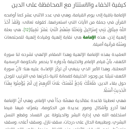
كيفية الخفاء والاستتار مع المحافظة على الدين
الإمامة باقية إلى يوم القيامة، وهي في عدد الاثني عشر كما أوضحه
القرآن في جملة من الآيات التي استعرضها، كقوله تعالى:
وَلَقَدْ أَخَذَ
اللَّهُ مِيثَاقَ بَنِي إِسْرَائِيلَ وَبَعَثْنَا مِنْهُمُ اثْنَيْ عَشَرَ نَقِيبًا
[12]
، هي بعثة
الإمامة
إلهية إذن، هذه
هي نقابة إلهية وقيادة إلهية للمجتمعات
وسُنّة قرآنية أصيلة.
العقيدة بهذه الإمامة الإلهية وهذا المقام الإلهي تشرحه لنا سورة
الكهف، بأنَّ قيام الإمام والخليفة بأدواره لا ينحصر بالحكومة الرسمية
المعلنة، وهذا الأمر الذي ينبغي أن تركّز الإضاءة عليه هنا؛ لأنَّ سورة
الكهف تنبئنا عن وجود الخليفة كضمانة ثانية ذكرتها في الترتيب للوجل
حول بقاء الدين:
فَلَعَلَّكَ بَاخِعٌ نَّفْسَكَ عَلَىٰ آثَارِهِمْ إِن لَّمْ يُؤْمِنُوا بِهَٰذَا
الْحَدِيثِ أَسَفًا
.
فهي تعطينا قاعدة عقائدية مهمّة جدَّاً في الإمام، وهي أنَّ الإمامة
لها أذرع وأشكال وصور عديدة من الحكومة، يتصرَّف فيها فيما
استخلفه الله في إدارة البشر والحيلولة عن الفساد وقطع النسل
البشري، وبطبيعة الحال على درجات، سقف نازل، وسقف أعلى، وسقف