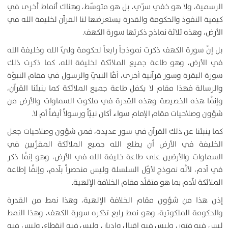
الرسمية، ولا هو خفي سرّي، بل هو متوسّط، وهناك أنماط أخرى في
كيفية النفوذ والحكومة والقدرة يستعرضها لنا القرآن لخليفة الله في
الأرض، وهذه ثلاثة نماذج ذكرتها سورة الكهف.
بل إنَّ سورة الكهف ذكرت نموذجاً رابعاً لحكومة وليّ الله وخليفة الله
في الأرض، وهو طاعة جميع الملائكة لخليفة الله، كما ذكرت ذلك
سورة البقرة وسور قرآنية أخرى، أمَّا النبيّ والرسول في مقام النبوّة
والرسالة فهذا مقام لا يكفل طاعة جميع الملائكة كما ينبئنا القرآن،
وإنَّما هذه الخصيصة وهذه القدرة في ملكوت السماوات والأرض من
شؤون وصلاحيات مقام الإمام سواء أكان نبيّاً ورسولاً أيضاً أم لا.
كما ينبئنا عن ذلك القرآن في سور عديدة، فمن شؤون وصلاحيات جعل
الخليفة في الأرض أن يطلع الله جميع الملائكة المقرَّبين في
السماوات والأرضين على طاعة خليفة الله في الأرض، وهو إنَّما ذكر
في آدم، لأنَّه نموذج لأوّل السلسلة وليس منحصراً بآدم، وإنَّما إطاعة
الملائكة لآدم بما هو متقلّد مقام الخلافة الإلهية.
إذن هذا من شؤون مقام الخلافة الإلهية، وهذا نمط من القدرة
والحكومة الملكوتية، وهو نمط رابع تذكره سورة الكهف، وهذا النمط
ليس فيه فتور، وليس فيه إقبال وإدبار، وليس فيه انقطاع، وليس فيه