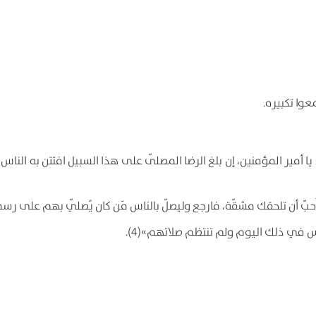
عوا تكبيره.
 أمير المؤمنين، إن بلغ الرضا المصلّى على هذا السبيل افتتن به الناس،
حبّ أن تلحقك مشقّة، فارجع وليصلّ بالناس مَن كان يُصلّي بهم على رسم
لناس في ذلك اليوم ولم تنتظم صلاتهم
»(4).