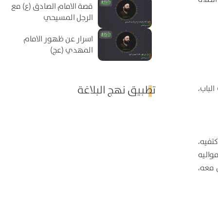
قصة الامام الصادق (ع) مع
الرجل المسيحي
اسرار عن ظهور الامام
المهدي (عج)
تطبيق نهج البلاغة
لباب،
تفيه،
مواليه
س معه،