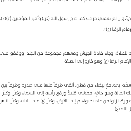
ّ، وإن لم تعفني خرجت كما خرج رسول الله (ص) وأمير المؤمنين (ع)(2)
.
مام الرضا (ع)
»
.
وجه للصلاة، وجاء قادة الجيش ومعهم مجموعة من الجند، ووقفوا على ا
ام الرضا (ع) وهو خارج إلى الصلاة.
عمّم بعمامةٍ بيضاء من قطن، ألقى طرفاً منها على صدره وطرفاً بين ك
لك الحالة وهو حافٍ، فمشى قليلاً ورفع رأسه إلى السماء وكبّر، وكبّر 
رة، نزلوا من على خيولهم إلى الأرض، وكبّر (ع) على الباب، وكبّر النا
لله (ع).