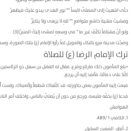
حتّى انتهيتَ إلى المصلّى لابساً ** نور الهدى يبدو عليكَ فيظهرُ
ومشيتَ مشيةَ خاشعٍ متواضعٍ ** للهِ لا يزهى ولا يتكبّرُ
ولو أنَّ مشتاقاً تكلّفَ غير ما * في وسعِهِ لمشى إليكَ المنبرُ)(3).
وضجّت مدينة مرو بالبكاء والعويل لمّا رأوا الإمام (ع) بتلك الصورة، وسم
ترك الإمام الرضا (ع) للصلاة
«
بلغ المأمون ذلك فارتاع وفزع، فقال له الفضل بن سهل ذو الرئاستين: يا
كلّنا على دمائنا، فأنفذ إليه أن يرجع.
فبعث إليه المأمون بعض جلاوزته: قد كلّفناك شططاً وأتعبناك، ولست أُ
فدعا (ع) بخفّه فلبسه، ورجع من دون أن يُصلّي بالناس، واختلف أمر ا
الهوامش
1ـ الكافي 1 /489.
2ـ اُنظر: المصدر السابق.