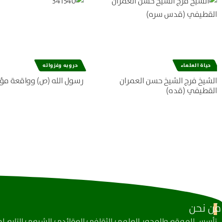
حياة العلماء
حروبه وغزواته
الشيخ فرج الشيخ حسن العمران
رسول الله (ص) وواقعة مؤ
القطيفي (قده)
مَن نحن
تأسس الموقع والمحور العلمي الثقافي العقائدي الشيعي التابع لمك