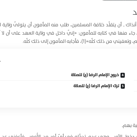
د
آنذاك ـ أن يتقلّد خلافة المسلمين، طلب منه المأمون أن يتولّى ولاية 
، جاء منها في كتابه للمأمون:
«إنّي داخل في ولاية العهد على أن لا آ
ئم، وتعفيني من ذلك كلّه»(1)
، فأجابه المأمون إلى ذلك كلّه.
خروج الإمام الرضا (ع) للصلاة
ترك الإمام الرضا (ع) للصلاة
بة بهم.
دخول الأمر
ـ وهي عدم تدخّله في أيّ أمرٍ من الأُمور ـ
فأعفني عن ا