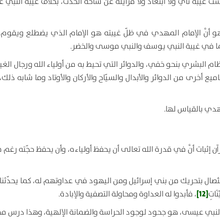
ليست غيبة نأي ولا ابتعاد ولا مزايلة عن ساحة الحدث، بخلاف غيبة النبي
و أنَّ الإمام المهدي في ظلّ غيبته هو الإمام الذي يضطلع ويقوم ب
ج كما في غيبة النبي يوسف والنبي موسى والخضر.
البشري بنحو خفي، والدوائر التي تحيط به من أولياء الله ورجال الغي
يع أخرى من الدوائر والأبدال والسيّاح والأركان والأوتاد وما شابه ذلك،
هدي بالقياس لها.
رآن إثبات أنَّ في قدرة الله تعالى أن يحفظ أولياءه، وأن يحفظ حجّته رغم 
صال بتحريك من بني إسرائيل ومن اليهود في عداوتهم له، كما يحدّثنا ا
[12]
نَاتِ
، فأبدوا له العداوة ومحاولة التصفية والإبادة.
وصلب النبي عيسى، هو جحود لوجود الحراسة والضمانة الإلهية، وهذا درس مه