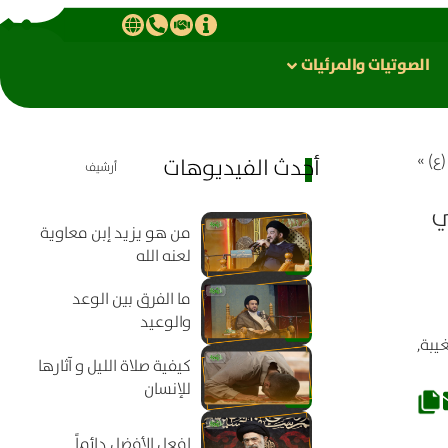
الصوتیات والمرئیات
ع)
»
أحدث الفيديوهات
أرشيف
ي
من هو يزيد إبن معاوية
لعنه الله
ما الفرق بين الوعد
والوعيد
غيبة
,
كيفية صلاة الليل و آثارها
للإنسان
افعل الأفضل دائماً