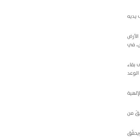
 يديه
 الأرض
ض، في
ى بقاء
الوعد
إلهية
قَ من
يحقّق