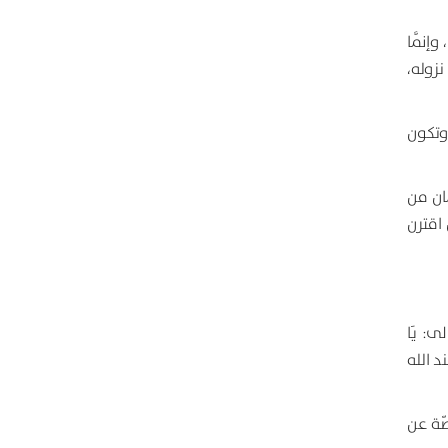
إنَّما
زوله،
 وتكون
مان من
اقترن
الى:
يَا
د الله
صّة عن