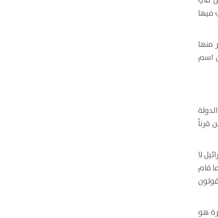
ين في
ي فيها
 منها
ن اسم
الدولة
قرناً
ئيل لا
ا قام
قولون
ترة هو