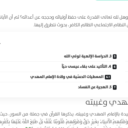
ل لله تعالى القدرة على حفظ أوليائه وحججه عن أعدائه؟ ثم أن الآيات
ن النظام الاجتماعي الظالم الكافر، بحوث نتطرق إليها.
3ـ الحراسة الإلهية لولي الله
4ـ التأكيد على بقاء عيسى حيّاً
المعطيات الحسّية في ولادة الإمام المهدي
5ـ الهجرة عن الفساد
مهدي وغيبته
عقيدة بالإمام المهدي وغيبته، يذكرها القرآن في جملة من السور، حيث
ْلِهِمُ الْأَنبِيَاءَ بِغَيْرِ حَقٍّ وَقَوْلِهِمْ قُلُوبُنَا غُلْفٌ بَلْ طَبَعَ اللَّهُ عَلَيْهَا بِكُفْرِه