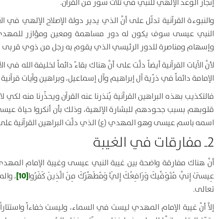
إنجاز الوعد الإلهي للنبيّ في ثلاث سور من القرآن.
والنبوءة القرآنية تدلّل على أنَّ الذي يدير دولة الإصلاح الإلهي في 
النبي عيسى سوف يكون له دور مساهمة ومعين ومؤازر للمهدي (ع)
وإسهام ومناصرة للدور الرئيسي الذي يقوم به رجل من ذوي قربى ا
لأنَّ الآيات القرآنية أيضاً دلَّت على أنَّ هناك بقاءً دائماً لخليفة ا
الإمامة دائماً في ذرّية آل إبراهيم وآل إسماعيل، وبراهين وآيات قرآنية غف
فالتكذيب بهذه البراهين القرآنية يُنذرنا عنه القرآن ويحذّرنا منه لك
قلوبهم بسبب جحودهم للبشارة الإلهية، وذلك بأن أنكروا حياة عيسى، ف
اسمه باسم عيسى وهو المهدي (ع) الذي دلَّت البراهين القرآنية على ح
2ـ مفارقات في الغيبة
أنَّ هناك مفارقة واضحة بين غيبة النبي عيسى وغيبة الإمام المهدي،
[10]
عِيسَىٰ إِنِّي مُتَوَفِّيكَ وَرَافِعُكَ إِلَيَّ وَمُطَهِّرُكَ مِنَ الَّذِينَ كَفَرُوا
، والم
تعالى.
إلاَّ أنَّ غيبة الإمام المهدي ليست في السماء، وليست خفاءاً واستتار