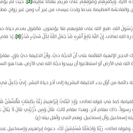
[2]
 الآية،
وَبِكُفْرِهِمْ وَقَوْلِهِمْ عَلَىٰ مَرْيَمَ بُهْتَانًا عَظِيمًا
، حيث لم يؤمنوا
ان والفاحشة العظيمة عندما ولدت عيسى من غير أب ومن غير زواج، فطبع
 رَسُولَ اللهِ
، طبع الله على قلوبهم فلا يؤمنون، فالقول بعدم حياة حجّة
[3]
ة الله تعالى،
إِنَّ اللَّهَ بَالِغُ أَمْرِهِ قَدْ جَعَلَ اللَّهُ لِكُلِّ شَيْءٍ قَدْرًا
، إذ قام 
حجج الإلهية القائمة على أنَّ الحجّة حيّ، وأنَّ الخليفة حيّ باقٍ، مقا
الله في الأرض أو استطاعوا أن يبيدوا حجّة الله في الأرض، هذا هو الس
ة دائمة من أوّل بدء الخليقة البشرية إلى آخر حياة البشر،
إِنِّي جَاعِلٌ فِي ا
م القيامة كما في قوله تعالى:
وَإِذِ ابْتَلَىٰ إِبْرَاهِيمَ رَبُّهُ بِكَلِمَاتٍ فَأَتَمَّهُنَّ قَ
أو رسولاً، ذاك مقام آخر، وهذا مقام ثالث:
قَالَ وَمِن ذُرِّيَّتِي قَالَ لَا يَنَالُ
ّيته إسماعيل وآل إسماعيل، وهم النبي وأهل بيته (ع).
ل، وقوله تعالى:
رَبَّنَا وَاجْعَلْنَا مُسْلِمَيْنِ لَكَ
، دعوة إبراهيم وإسماعيل عندما