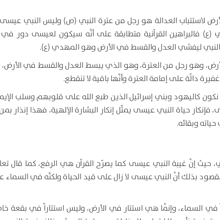
الأرض لاستتباب العدالة هو رجل من عترة النبي (ص) وليس النبي عيسى، و
 فالبراهين القرآنية متطابقة على أنَّه سيكون لعيسى دور في ن
لنبي ليفشي العدل والقسط في الأرض وهو المهدي (ع).
لله في الأرض، وهو رجل من العترة، وهو الذي يبسط العدل والقسط في الأرض،
يرة دالّة على إمامة العترة وأنَّها باقية لا تنقطع.
ي لا نكون كاليهود وبني إسرائيل الذين طبع الله على قلوبهم وسلب الإي
إنكار حياة النبي عيسى يمثّل إنكار البشارة الإلهية، فهذا إنذار بمن 
ياته وبقائه.
 حيث إنَّ غيبة النبي عيسى كما يصرّح القرآن هي الرفع، كما قال تع
قصود بذلك أنَّ النبي عيسى لا زال على قيد الحياة ولكنَّه في السماء عن
اً في السماء، وإنَّما هي استتار في الأرض، وليس استتاراً في بقعة خا