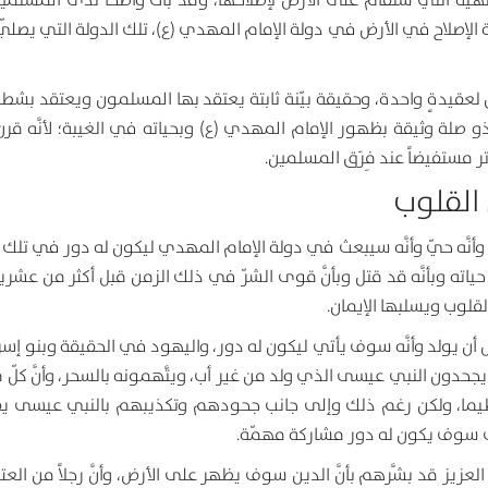
الإلهية التي ستقام على الأرض لإصلاحها، وقد بات واضحاً لدى المسلم
امة الإصلاح في الأرض في دولة الإمام المهدي (ع)، تلك الدولة التي يصلّ
 لعقيدةٍ واحدة، وحقيقة بيّنة ثابتة يعتقد بها المسلمون ويعتقد بشطر
و صلة وثيقة بظهور الإمام المهدي (ع) وبحياته في الغيبة؛ لأنَّه قر
 مستفيضاً عند فِرَق المسلمين.
وأنَّه حيّ وأنَّه سيبعث في دولة الإمام المهدي ليكون له دور في تلك 
ته وبأنَّه قد قتل وبأنَّ قوى الشرّ في ذلك الزمن قبل أكثر من عشرين 
لقلوب ويسلبها الإيمان.
 أن يولد وأنَّه سوف يأتي ليكون له دور، واليهود في الحقيقة وبنو إسرا
حدون النبي عيسى الذي ولد من غير أب، ويتَّهمونه بالسحر، وأنَّ كلّ م
ظيما، ولكن رغم ذلك وإلى جانب جحودهم وتكذيبهم بالنبي عيسى ي
سى سوف يكون له دور مشاركة مهمّة.
عزيز قد بشَّرهم بأنَّ الدين سوف يظهر على الأرض، وأنَّ رجلاً من الع