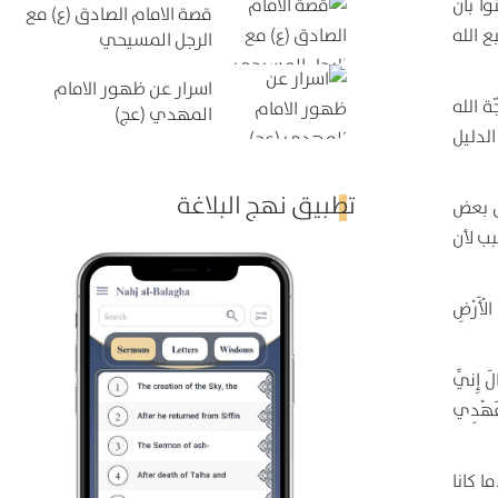
 بأنَّ
قصة الامام الصادق (ع) مع
 الله
الرجل المسيحي
اسرار عن ظهور الامام
 الله
المهدي (عج)
الدليل
تطبيق نهج البلاغة
بل بعض
بب لأن
لْأَرْضِ
الَ إِنِّي
 عَهْدِي
 كانا