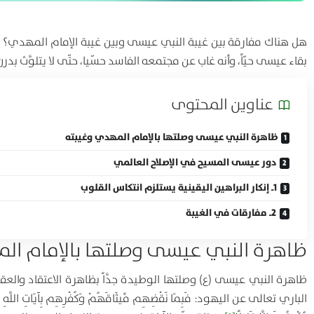
هل هناك مفارقة بين غيبة النبي عيسى وبين غيبة الإمام المهدي؟ وه
بقاء عيسى حيّاً، وأنه غاب عن مجتمعه الفاسد حسّيا، حتّى لا يتلوَّث بدر
عناوين المحتوی
ظاهرة النبي عيسى وصلتها بالإمام المهدي وغيبته
دور عيسى المسيح في الإصلاح العالمي
1ـ إنكار البراهين اليقينية يستلزم انتكاس القلوب
2ـ مفارقات في الغيبة
ظاهرة النبي عيسى وصلتها بالإمام ال
ظاهرة النبي عيسى (ع) وصلتها الوطيدة جدَّاً بظاهرة الاعتقاد وال
الباري تعالى عن اليهود:
فَبِمَا نَقْضِهِم مِّيثَاقَهُمْ وَكُفْرِهِم بِآيَاتِ اللَّهِ وَقَت