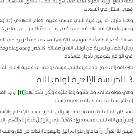
بقيّة البقاع، وإنَّما المراد منها خفاء هويّته، خفاء الشعور به، فهي 
فهي استتار في السماء.
وهذا فارق آخر بين غيبة النبي عيسى وغيبة الإمام المهدي (ع)، وه
ومسؤولية الإمامة والخلافة في الأرض عبر ما حدَّثنا القرآن من نماذ
فهناك أجهزة متعدّدة يقوم بها الإمام المهدي في أدواره في النظام 
رجال الخفاء والسرّية من أولياء الله وأصفيائه، كالخضر ومجموعته ومجام
في الواقع يقومون بأدوار متعدّدة.
بالإضافة إلى طول مدّة غيبة النبي عيسى وقصر مدّة غيبة الإمام الم
3ـ الحراسة الإلهية لولي الله
[11]
وهي قوله تعالى:
وَمَا قَتَلُوهُ وَمَا صَلَبُوهُ وَلَٰكِن شُبِّهَ لَهُمْ
، يريد الق
إقدام سلطات الوقت على تصفيته جسديا.
فقد كان الملك الطاغية في بني إسرائيل يلاحق عيسى للإعدام والاستئ
إخباراً من الله للنبيّ عيسى:
وَإِذْ كَفَفْتُ بَنِي إِسْرَائِيلَ عَنكَ إِذْ جِئْتَهُم بِالْبَيِّ
فيبيّن لنا القرآن أنَّ ما حاول بنو إسرائيل واليهود ارتكابه من قتل 