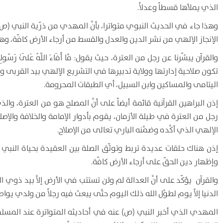
الذي يملأها قسطاً وعدلاً.
وهذا جاء في الحديث النبوي متواترا، بأنَّ المهدي من ذرّية النبي (ص
الإنجاز الإلهي من نشر الدين والعدل والقسط من أرجاء الأرض كافّة، وه
والقرآن يبشّرنا عن رجل من العترة، حيث يقول:
مَّا أَفَاءَ اللَّهُ عَلَىٰ رَسُول
تكون صلاحية إدارتها وولاية تدبيرها في التشريع الإلهي بيد القربى 
اليتامى والمساكين وابن السبيل، أي الطبقات المحرومة.
إذن البراهين القرآنية قائمة أيضاً على أنَّ المصلح هو من العترة، وا
رجل من العترة في طيلة الأزمان، يقوم بأدوار الإمامة والخلافة والإص
الإلهي الذي أكَّده وضمَّنه الباري تعالى من الإصلاح.
إذن هناك حلقات عديدة تربط وتوثّق الصلة بين العقيدة بحياة النبي 
وإظهار دين الحقّ على أرجاء الأرض كافّة.
والقرآن يؤكّد على أنَّ العدالة لم ولن تستتب في الأرض إلاَّ بيد ذو
الدنيا إلاَّ يوم لطوَّل الله ذلك اليوم حتَّى يبعث فيه رجلاً من ولدي 
المهدي الذي أخبر النبي (ص) عنه في أحاديثه المتواترة عند المسلمين 