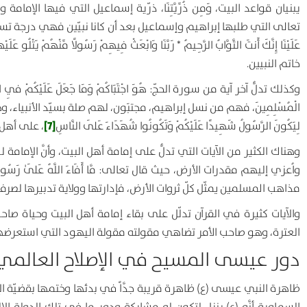
يبنيان قواعد البيت،
وَمِن ذُرِّيَّتِنَا
، ذرّية إسماعيل التي فيها الإمامة 
تعالى التي طلبها إبراهيم وإسماعيل بعد أن كانا نبيّين فهي درجة ت
عَلَيْنَا إِنَّكَ أَنتَ التَّوَّابُ الرَّحِيمُ *
رَبَّنَا وَابْعَثْ فِيهِمْ رَسُولًا مِّنْهُمْ يَتْلُو عَلَيْهِ
خاتم النبيين.
وكذلك تدلُّ آخر آية من سورة الحجّ:
هُوَ اجْتَبَاكُمْ وَمَا جَعَلَ عَلَيْكُمْ فِي ال
الْمُسْلِمِينَ
، فهم من نسل إبراهيم، مجتبَون، لهم صلة بسيّد الأنبياء، 
[7]
لِيَكُونَ الرَّسُولُ شَهِيدًا عَلَيْكُمْ وَتَكُونُوا شُهَدَاءَ عَلَى النَّاسِ
، على أهل 
وهناك الكثير من الآيات التي تدلُّ على إمامة أهل البيت، وأنَّ الإما
واُعزي إليهم مقدرات الأرض، حيث قال تعالى:
مَّا أَفَاءَ اللَّهُ عَلَىٰ رَسُول
مذاهب المسلمين يمثّل كلّ ثروات الأرض، فإدارتها وولاية تدبيرها لصر
والآيات كثيرة في القرآن تدلّل على بقاء إمامة أهل البيت وحياة 
العترة، وهو صاحب الأمر تضاهي مقولته مقولة اليهود التي استعرضها 
دور عيسى المسيح في الإصلاح العالمي
ظاهرة النبي عيسى (ع) ظاهرة قريبة جدَّاً في بدئها وختمها بقضيّة الإم