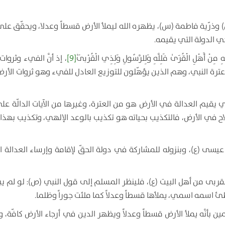
) وذرّية فاطمة (س)، يظهره الله ليملأ الأرض قسطاً وعدلا، ويحقّق على
ي الدولة التي يقيمه.
ِهِ مِنْ أَهْلِ الْقُرَىٰ فَلِلَّهِ وَلِلرَّسُولِ وَلِذِي الْقُرْبَىٰ
[9]
، إذ أنَّ الفيء وثروات
وعترة النبي، وهم الذين يؤهّلون للتوزيع العادل للفيء وهو ثروات الأر
لذي يقيم العدالة في الأرض هو من العترة، وغيرها من الآيات الدالّة عل
لاح في الأرض، فالتكذيب بحياته هو تكذيب بالوعد الإلهي، وتكذيب بهذا 
عيسى (ع)، وبنزوله للمشاركة في دولة الحقّ لإقامة وإرساء العدالة ال
ي القربى من أهل البيت (ع)، فلينظر المسلم إلى قول النبي (ص):
لو لم يب
يواطئ اسمه اسمي، يملأها قسطاً وعدلاً كما ملئت جوراً وظلما
.
بأنَّه يملأ الأرض قسطاً وعدلاً ويظهر الدين في أرجاء الأرض كافّة، و