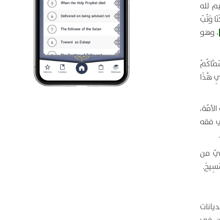
م لله
نَا وَتُبْ
، وهو
َمَّاكُمُ
ي هَٰذَا
لأمّة،
ي فقه
يّ من
ْمَسِيحَ
.
ديانات