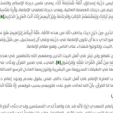
وليس ذرّية إسحاق،
أُمَّةً مُّسْلِمَةً لَّكَ
، يعني نفس درجة الإسلام والتسلي
سليم من درجات العصمة العالية، وهي درجة تضاهي الإمامة،
وَأَرِنَا مَنَاسِكَ
[6]
مْ آيَاتِكَ وَيُعَلِّمُهُمُ الْكِتَابَ وَالْحِكْمَةَ وَيُزَكِّيهِمْ إِنَّكَ أَنتَ الْعَزِيزُ الْحَكِيمُ
دِّينِ مِنْ حَرَجٍ
حيث يخاطب ثلّة من هذه الأمّة،
مِّلَّةَ أَبِيكُمْ إِبْرَاهِيمَ هُوَ س
وهو الذي دعا أن تكون الإمامة في ذرّيته وفي آل إسماعيل،
مِن قَبْلُ وَفِ
البيت، وتكونوا شهداء على الناس، وهو مقام الإمامة.
مة لن تقطع ولن تبتر في أهل البيت الذين وصفهم الله بالتطهير في هذه ا
[8]
ِهِ مِنْ أَهْلِ الْقُرَىٰ فَلِلَّهِ وَلِلرَّسُولِ
، الفيء في تعبير القرآن وحتَّى ف
فها في الطبقات المحرومة من البشرية ولتوزيعها العادل لترسو العدالة.
صاحب العترة الإمام في أهل البيت دائم، فمن يقول بعدم وجود إمام ح
لنا القرآن، بأنَّ الله تعالى طبع على قلوبهم بسبب قولهم:
إِنَّا قَتَلْنَا ال
ام المهدي (ع)؛ لأنَّه قد بات واضحاً لدى المسلمين ولدى حتَّى أتباع ال