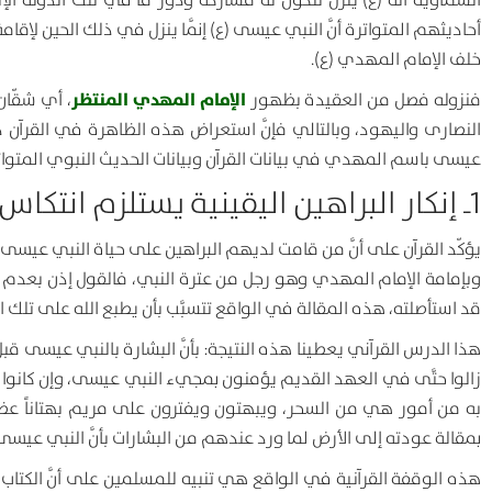
السماوية أنَّه (ع) ينزل لتكون له مشاركة ودور ما في تلك الدولة 
أحاديثهم المتواترة أنَّ النبي عيسى (ع) إنَّما ينزل في ذلك الحين لإق
خلف الإمام المهدي (ع).
الإمام المهدي المنتظر
فنزوله فصل من العقيدة بظهور
، أي شقّان
النصارى واليهود، وبالتالي فإنَّ استعراض هذه الظاهرة في القرآن ذ
عيسى باسم المهدي في بيانات القرآن وبيانات الحديث النبوي المتواتر
1ـ إنكار البراهين اليقينية يستلزم انتكاس القلوب
يؤكّد القرآن على أنَّ من قامت لديهم البراهين على حياة النبي عيسى 
وبإمامة الإمام المهدي وهو رجل من عترة النبي، فالقول إذن بعدم حيا
قد استأصلته، هذه المقالة في الواقع تتسبَّب بأن يطبع الله على تلك ا
هذا الدرس القرآني يعطينا هذه النتيجة: بأنَّ البشارة بالنبي عيسى قبل
زالوا حتَّى في العهد القديم يؤمنون بمجيء النبي عيسى، وإن كانوا يج
به من أمور هي من السحر، ويبهتون ويفترون على مريم بهتاناً ع
بمقالة عودته إلى الأرض لما ورد عندهم من البشارات بأنَّ النبي عي
هذه الوقفة القرآنية في الواقع هي تنبيه للمسلمين على أنَّ الكتاب ال