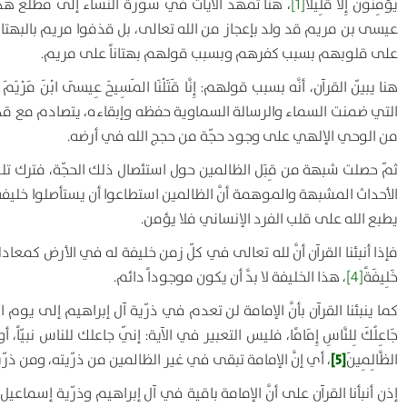
يُؤْمِنُونَ إِلَّا قَلِيلًا
[1]
، هنا تمهّد الآيات في سورة النساء إلى مطلع هذه
عيسى بن مريم قد ولد بإعجاز من الله تعالى، بل قذفوا مريم بالبهت
على قلوبهم بسبب كفرهم وبسبب قولهم بهتاناً على مريم.
هنا يبيّن القرآن، أنَّه بسبب قولهم:
إِنَّا قَتَلْنَا المَسِيحَ عِيسَى ابْنَ مَرْيَمَ
التي ضمنت السماء والرسالة السماوية حفظه وإبقاءه، يتصادم مع قدر
من الوحي الإلهي على وجود حجّة من حجج الله في أرضه.
ثمّ حصلت شبهة من قِبَل الظالمين حول استئصال ذلك الحجّة، فترك تلك ال
الأحداث المشبهة والموهمة أنَّ الظالمين استطاعوا أن يستأصلوا خليفة 
يطبع الله على قلب الفرد الإنساني فلا يؤمن.
فإذا أنبئنا القرآن أنَّ لله تعالى في كلّ زمن خليفة له في الأرض كمعادل
خَلِيفَةً
[4]
، هذا الخليفة لا بدَّ أن يكون موجوداً دائم.
كما ينبئنا القرآن بأنَّ الإمامة لن تعدم في ذرّية آل إبراهيم إلى يو
جَاعِلُكَ لِلنَّاسِ إِمَامًا
، فليس التعبير في الآية: إنّي جاعلك للناس نبيّاً، 
[5]
الظَّالِمِينَ
، أي إنَّ الإمامة تبقى في غير الظالمين من ذرّيته، ومن ذر
إذن أنبأنا القرآن على أنَّ الإمامة باقية في آل إبراهيم وذرّية إسماعي