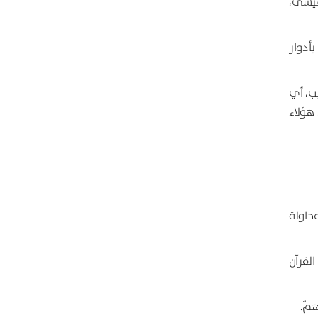
 عيسى،
أدوار
ب، أي
 هؤلاء
محاولة
لقرآن
مّ.