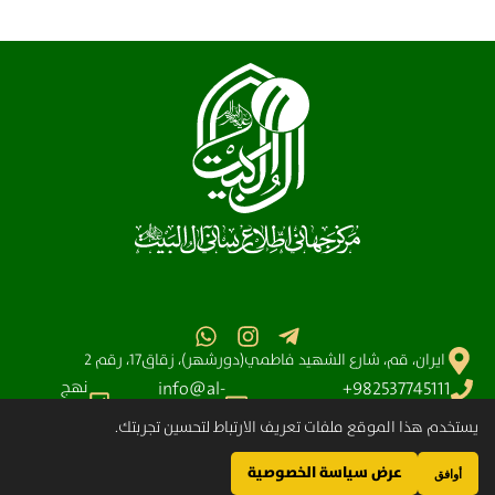
ايران، قم، شارع الشهيد فاطمي(دورشهر)، زقاق17، رقم 2
نهج
info@al-
982537745111+
البلاغه
آیت الله سیستانی
shia.org
يستخدم هذا الموقع ملفات تعريف الارتباط لتحسين تجربتك.
عرض سياسة الخصوصية
مركز آل البيت (عليهم السلام) العالمي للمعلومات – جميع الحقوق محفوظة © 2025-
أوافق
2004