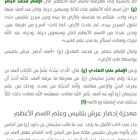
الإمام محمد الباقر
أمّا بالنسبة إلى معرفته باسم اللّه الأعظم، قال
(ع)
: «
إنّ اسم اللّه الأعظم على ثلاثة وسبعين حرفا، وكان عند آصف منها
حرف واحد، فتكلّم به فخسف بالأرض ما بينه وبين سرير بلقيس حتى
تناول السرير بيده، ثم عادت الأرض- كما كانت- أسرع من طرفة عين،
ونحن عندنا من الاسم الأعظم اثنان وسبعون حرفا، وحرف عند اللّه
تبارك وتعالى استأثر به في علم الغيب
».
وقال الإمام جعفر بن محمد الصادق (ع): «
آصف أحضر عرش بلقيس
بواسطة طي الأرض
».
الإمام علي الهادي (ع)
وعن
، قال:
الَّذِي عِنْدَهُ عِلْمٌ مِنَ الْكِتابِ‏ آصف بن
برخيا، ولم يعجز سليمان (ع) عن معرفة ما عرفه آصف، لكنّه أحبّ أن
يعرف الجنّ والإنس مقامه، وأنّه الحجّة من بعده، وذلك من علم
سليمان (ع) أودعه آصف بأمر اللّه تعالى، ففهّمه اللّه تعالى‏
ذلك؛ لئلّا
[1]
يختلف في إمامته ودلالته
»
.
معجزة إحضار عرش بلقيس وعلم الاسم الأعظم
جاء في كتاب الأمثل ما يلي: عند ما طلب سليمان بن داود (ع) من الناس
بأن يأتوه بعرش بلقيس ملكة سبإ من اليمن إلى الشام نهض آصف بن