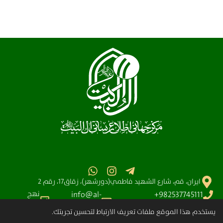
ايران، قم، شارع الشهيد فاطمي(دورشهر)، زقاق17، رقم 2
نهج
info@al-
982537745111+
البلاغه
آیت الله سیستانی
shia.org
يستخدم هذا الموقع ملفات تعريف الارتباط لتحسين تجربتك.