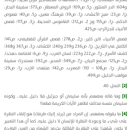
و604؛ الدر المنثور، ج5، ص109؛ الروض المعطار، ص373؛ سفينة البحار،
ج1، ص23؛ صبح الأعشى، ج1، ص39؛ فرهنگ معين، ج5، ص40؛ فصوص
الحكم، ج1، ص155 وج 2، ص212؛ القاموس المحيط، ج3، ص117؛ قصص
الأنبياء للجزائري، ص425.
قصص الأنبياء لابن كثير، ج2، ص278؛ قصص القرآن للقطيفي، ص141؛
الكامل في التاريخ، ج1، ص236 و239 و240؛ الكشاف، ج3، ص367 و368؛
كشف الأسرار، ج7، ص222 و223؛ لسان العرب، ج9، ص6؛ لغت‏نامه دهخدا،
ج2، ص125؛ مجمع البيان، ج7، ص349؛ المحبر، ص392؛ مستدرك سفينة
البحار، ج1، ص108 – 110؛ المعرب، ص142؛ منتهى الارب، ج1، ص29؛
مواهب الجليل، ص499.
[2]
النمل: 40.
[3]
وما قاله بعضهم بأنه سليمان أو جبرئيل فلا دليل عليه… وكونه
سليمان نفسه مخالف لظاهر الآيات الكريمة قطعا!
[4]
ما يقوله بعضهم: إن المراد من (يرتد إليك طرفك) هو إلقاء النظرة
على شي‏ء ما وعودة النظرة للإنسان لا دليل عليه، كما أن هذا التعبير
لا يكون شاهدا على النظرية القائلة بخروج الشعاع من العين الواردة