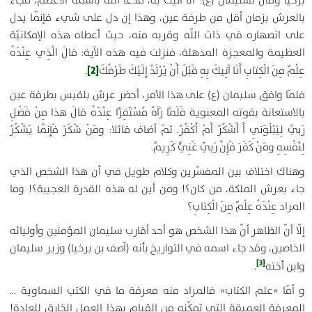
برخيا وقال لسليمان (ع): أنا آتيك به، فدعا اللّه باسمه الأعظم، فجاء
بالعرش بزمان أقل من طرفة عين، وهذا إن دل على شي‏ء فإنّما يدل
على انصهاره في ذات اللّه وقربه منه، حيث أعطاه هذه الإمكانيّة
العظيمة والمعجزة المذهلة، فنزلت فيه هذه الآية:
قالَ الَّذِي عِنْدَهُ
[2]
عِلْمٌ مِنَ الْكِتابِ أَنَا آتِيكَ بِهِ قَبْلَ أَنْ يَرْتَدَّ إِلَيْكَ طَرْفُكَ
.
فلمّا وافق سليمان (ع) على هذا الأمر، أحضر عرش بلقيس بطرفة عين
بالاستعانة بقوته المعنوية
فَلَمَّا رَآهُ مُسْتَقِرًّا عِنْدَهُ قالَ هذا مِنْ فَضْلِ
رَبِّي لِيَبْلُوَنِي أَ أَشْكُرُ أَمْ أَكْفُرُ
. ثمّ أضاف قائلا:
ومَنْ شَكَرَ فَإِنَّما يَشْكُرُ
لِنَفْسِهِ ومَنْ كَفَرَ فَإِنَّ رَبِّي غَنِيٌّ كَرِيمٌ‏
.
وهناك اختلاف بين المفسّرين وكلام طويل في أن هذا الشخص الذي
جاء بعرش الملكة، من كان؟! ومن أين له هذه القدرة العجيبة؟! وما
المراد
عِنْدَهُ عِلْمٌ مِنَ الْكِتابِ
‏؟
إلّا أنّ الظاهر أنّ هذا الشخص هو أحد أقارب سليمان المؤمنين وأوليائه
الخاصين، وقد جاء اسمه في التواريخ بأنه (آصف بن برخيا) وزير سليمان
[3]
وابن أخته‏
.
و أمّا «علم الكتاب» فالمراد منه معرفة ما في الكتب السماوية …
المعرفة العميقة التي تمكّنه من القيام بهذا العمل الخارق للعادة!