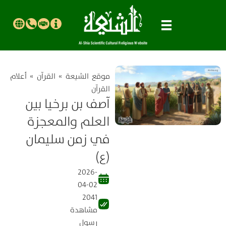
موقع الشیعة
»
القرآن
»
أعلام
القرآن
آصف بن برخيا بين
العلم والمعجزة
في زمن سليمان
(ع)
2026-
04-02
2041
مشاهدة
رسول