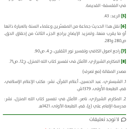
في الفلسفة- القديمة.
[5]
الرعد: 43.
[6]
نقل هذا الحديث جماعة من المفسّرين وعلماء السنة بالعبارة ذاتها
أو ما يقرب منها، ولمزيد الإيضاح يراجع الجزء الثالث من إحقاق الحق،
ص280 و281.
[7]
راجع اصول الكافي وتفسير نور الثقلين، ج 4، ص90.
[8]
المكارم الشيرازي، الأمثل فى تفسير كتاب الله المنزل، ج‏12، ص71.
مصدر المقالة (مع تصرف
)
1ـ الشبستري، عبد الحسين، أعلام القرآن، نشر: مكتب الإعلام الإسلامي،
قم، الطبعة الأُولى، 1379ش.
2ـ المكارم الشيرازي، ناصر، الأمثل في تفسير كتاب الله المنزل، نشر:
مدرسة الإمام علي (ع)، قم، الطبعة الأولى، 1421ه‍.
لا توجد تعليقات