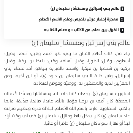
عالم بني إسرائيل ومستشار سليمان (ع)
معجزة إحضار عرش بلقيس وعلم الاسم الأعظم
الفرق بين «علم من الكتاب» و «علم الكتاب»
عالم بني إسرائيل ومستشار سليمان (ع)
جاء في كتاب أعلام القرآن ما يلي: هو آصف، وقيل: آسف، وقيل:
أسطوم، وقيل: ناطورا، وقيل: أساف، وقيل: يليخا بن برخيا، وقيل:
بركية بن شمعيا بن ميكيا، واسمه بالعبرية بنياهو. أحد علماء بني
إسرائيل، وابن خالة النبي سليمان بن داود (ع)، أو ابن أخيه، ومن
المقرّبين لديه والمختصّين به، ووصيّه وموضع اعتماده.
استوزره سليمان (ع)، وجعله كاتبا خاصا له، ومستشارا ومنفّذا لأعماله
المهمّة. كان آصف بن برخيا مؤمنا باللّه، عابدا، صالحا، صدّيقا، عالما
بالكتب السماوية، عارفا باسم اللّه الأعظم. لجلالة قدره وعظيم منزلته
عند سليمان (ع) كان يدخل بلاط ومنازل سليمان (ع) في أي وقت أراد
ليلا أو نهارا، سواء كان سليمان (ع) حاضرا أو غائبا.