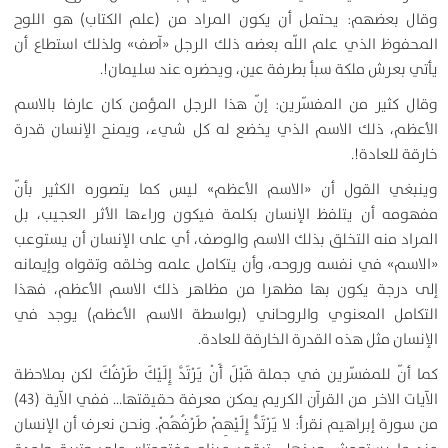
وقال بعضهم: يحتمل أن يكون المراد من (علم الكتاب) هو اللوح
المحفوظ الذي علم اللّه بعضه ذلك الرجل «آصف» ولذلك استطاع أن
يأتي بعرش ملكة سبأ بطرفة عين، ويحضره عند سليمان!.
وقال كثير من المفسّرين: إنّ هذا الرجل المؤمن كان عارفا بالاسم
الأعظم، ذلك الاسم الذي يخضع له كل شي‏ء، ويمنح الإنسان قدرة
خارقة للعادة!.
وينبغي القول أن «الاسم الأعظم» ليس كما يتصوره الكثير بأنّ
مفهومه أن يتلفظ الإنسان بكلمة فيكون وراءها الأثر العجيب، بل
المراد منه التخلق بذلك الاسم والوصف، أي على الإنسان أن يستوعب
«الاسم» في نفسه وروحه، وأن يتكامل علمه وخلقه وتقواه وإيمانه
إلى درجة يكون بها مظهرا من مظاهر ذلك الاسم الأعظم، فهذا
التكامل المعنوي والروحاني (بواسطة الاسم الأعظم) يوجد في
الإنسان مثل هذه القدرة الخارقة للعادة.
كما أنّ للمفسّرين في جملة
قَبْلَ أَنْ يَرْتَدَّ إِلَيْكَ طَرْفُكَ‏
لكن بملاحظة
الآيات الاخر من القرآن الكريم يمكن معرفة حقيقتها… ففي الآية (43)
من سورة إبراهيم نقرأ:
لا يَرْتَدُّ إِلَيْهِمْ طَرْفُهُمْ‏
. ونحن نعرف أن الإنسان