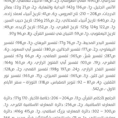
للخزائلي، ص690؛ أمالي الطوسي، ج2، ص58؛ الأنبياء للعاملي، ص434؛
الأنس الجليل، ج1، ص136 و142؛ البداية والنهاية، ج2، ص21 و22؛ بصائر
الدرجات، ص208 – 210؛ تاج العروس، ج6، ص41؛ تاريخ أنبياء لعماد زاده،
ج2، ص640؛ تاريخ أنبياء للمحلاتي، ج2، ص255 و256؛ تاريخ حبيب السير،
ج1، ص122 و124 و125؛ تاريخ الطبري، ج1، ص352؛ تاريخ گزيده، ص49؛
تاريخ اليعقوبي، ج1، ص59؛ التبيان في تفسير القرآن، ج8، ص96 و97.
تفسير البحر المحيط، ج7، ص76 و77؛ تفسير البرهان، ج3، ص198؛ تفسير
البيضاوي، ج2، ص177؛ تفسير الجلالين، ص380؛ تفسير أبي السعود، ج6،
ص287؛ تفسير شبّر، ص365؛ تفسير الصافي، ج4، ص66 و67؛ تفسير
الطبري، ج19، ص103؛ تفسير أبي الفتوح الرازي، ج4، ص163 و164؛
تفسير الفخر الرازي، ج24، ص197 و198؛ تفسير القمي، ج2، ص128؛
تفسير ابن كثير، ج3، ص365؛ تفسير الميزان، ج15، ص363؛ تفسير نور
الثقلين، ج4، ص87 – 92؛ تنوير المقباس، ص318؛ التوراة – سفر الأيام
الاول -، ص542.
الجامع لأحكام القرآن، ج13، ص204 – 206؛ خلاصة الأخبار، 170 و171؛ دائرة
المعارف الاسلامية، ج2، ص256؛ دائرة المعارف الاسلامية الكبرى، ج1،
ص300 – 302؛ دائرة المعارف بزرگ اسلامي، ج1، ص415 و416؛ دائرة
معارف البستاني، ج1، ص75؛ داستانهاى شگفت‏انگيز قرآن مجيد، ص566