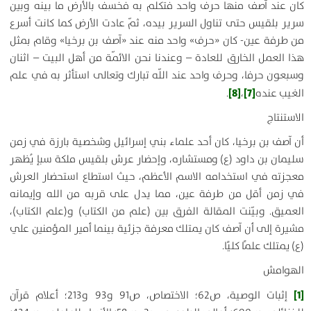
كان عند آصف منها حرف واحد فتكلم به فخسف بالأرض ما بينه وبين
سرير بلقيس حتى تناول السرير بيده، ثمّ عادت الأرض كما كانت أسرع
من طرفة عين- كان «حرف» واحد منه عند «آصف بن برخيا» وقام بمثل
هذا العمل الخارق للعادة – وعندنا نحن الائمّة من أهل البيت – اثنان
وسبعون حرفا، وحرف واحد عند اللّه تبارك وتعالى استأثر به في علم
[8]
[7]
الغيب عنده
،
.
الاستنتاج
أن آصف بن برخيا، كان أحد علماء بني إسرائيل وشخصية بارزة في زمن
سليمان بن داود (ع) ومستشاره، وإحضار عرش بلقيس ملكة سبإ يُظهر
معجزته في استخدامه الاسم الأعظم، حيث استطاع استحضار العرش
في زمن أقل من طرفة عين، مما يدل على قربه من الله وإيمانه
العميق. وبيّنت المقالة الفرق بين (علم من الكتاب) و(علم الكتاب)،
مشيرة إلى أن آصف كان يمتلك معرفة جزئية بينما أمير المؤمنين علي
(ع) يمتلك علمًا كليًا.
الهوامش
[1]
إثبات الوصية، ص62؛ الاختصاص، ص91 و93 و213؛ أعلام قرآن