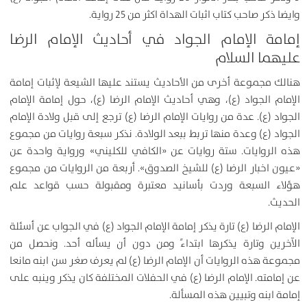
وايضا ذكر صاحب كتاب اثبات الهداة اكثر من 25 رواية.
إمامة الإمام الجواد في أحاديث الإمام الرضا
عليهما السلام
هنالك مجموعة أخرى من الأحاديث يستند عليها الشيعة لإثبات إمامة
الإمام الجواد (ع)، وهي أحاديث الإمام الرضا (ع)، حول إمامة الإمام
الجواد (ع). عدة من روايات الإمام الرضا (ع) ترجع إلی قبل ولادة الإمام
الجواد (ع) وعدة منها تربط ببعد الولادة. نذکر سبعة روايات من مجموع
هذه الروايات. ستة روايات عن «الکافي للکليني» ورواية واحدة عن
«عيون اخبار الرضا (ع) للشيخ الصدوق». أربعة من الروايات من مجموع
هؤلاء السبعة وردت بأسانید معتبرة ومقبولة حسب قواعد علم
الحديث.
الإمام الرضا (ع) تارة یذکر إمامة الإمام الجواد (ع) في الجواب عن أسئلة
الآخرین وتارة یذکرها ابتداءً ومن دون أن یسأله أحد. ونحصل من
مجموعة هذه الروايات أن الإمام الرضا (ع) لم یعرف صغر سن ابنه مانعا
عن إمامته. الإمام الرضا (ع) في الحفلات المختلفة کان یذکر وینبه علی
إمامة ابنه وتبیین هذه المسألة.