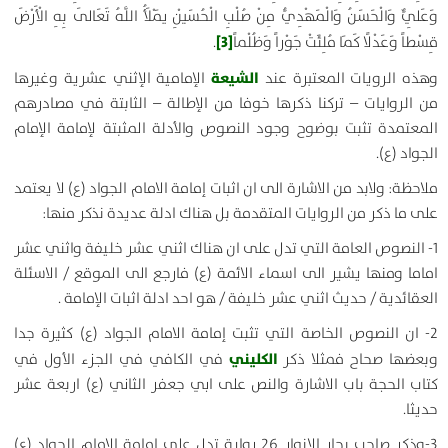
وَعَلِيٌّ وَالْحَسَنُ وَالْمَهْدِيُّ مِنْ صُلْبِ الْحُسَيْنِ يَمْلَأُ اللَّهُ تَعَالَى بِهِ الْأَرْضَ
[3]
قِسْطاً وَعَدْلًا كَمَا مُلِئَتْ جَوْراً وَظُلْماً
.
الشيعة
وهذه الرويات المعتبرة عند
الإمامية الإثني عشرية وغيرها
من الروايات – تركنا ذكرها خوفا من الإطالة – الثابتة في مصادرهم
المعتمدة تثبت بوضوح وجود النصوص والأدلة المثبتة لإمامة الإمام
الجواد (ع).
ملاحظة: ولابد من الاشارة الى ان اثبات إمامة الامام الجواد (ع) لا يعتمد
على ما ذكر من الروايات المتقدمة بل هناك ادلة عديدة نذكر منها:
1- النصوص العامة التي تدل على ان هناك اثني عشر خليفة واثني عشر
اماما ومنها يشير الى اسماء الائمة (ع) فارجع الى الموقع / الاسئلة
العقائدية / حديث اثني عشر خليفة / هو احد ادلة اثبات الإمامة .
2- ان النصوص الخاصة التي تثبت إمامة الامام الجواد (ع) كثيرة جدا
الكليني
وبعضها صحاح فمثلا ذكر
في الكافي في الجزء الأول في
كتاب الحجة باب الاشارة والنص على ابي جعفر الثاني (ع) اربعة عشر
حديثا.
3-وذكر صاحب بحار الانوار 26 رواية تدل على إمامة الامام الجواد (ع)