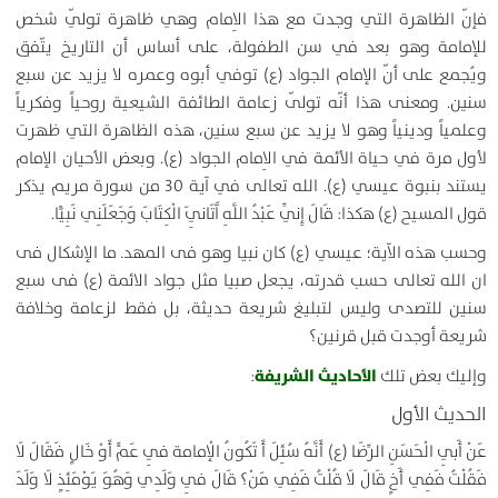
فإنّ الظاهرة التي وجدت مع هذا الاِمام وهي ظاهرة تولّي شخص
للإمامة وهو بعد في سن الطفولة، على أساس أن التاريخ يتّفق
ويُجمع على أنّ الإمام الجواد (ع) توفي أبوه وعمره لا يزيد عن سبع
سنين. ومعنى هذا أنّه تولّى زعامة الطائفة الشيعية روحياً وفكرياً
وعلمياً ودينياً وهو لا يزيد عن سبع سنين، هذه الظاهرة التي ظهرت
لأول مرة في حياة الأئمة في الاِمام الجواد (ع). وبعض الأحیان الإمام
یستند بنبوة عيسي (ع). الله تعالی في آية 30 من سورة مريم یذکر
قول المسيح (ع) هکذا:
قَالَ إِنِّي عَبْدُ اللَّهِ آَتَانِيَ الْكِتَابَ وَجَعَلَنِي نَبِيًّا.
وحسب هذه الآية؛ عيسي (ع) کان نبیا وهو فی المهد. ما الإشکال فی
ان الله تعالی حسب قدرته، یجعل صبیا مثل جواد الائمة (ع) فی سبع
سنین للتصدی ولیس لتبلیغ شريعة حدیثة، بل فقط لزعامة وخلافة
شريعة أوجدت قبل قرنین؟
الأحاديث الشريفة
وإليك بعض تلك
:
الحديث الأول
عَنْ أَبِي الْحَسَنِ الرِّضَا (ع) ‏أَنَّهُ سُئِلَ أَ تَكُونُ الْإمامة فِي عَمٍّ أَوْ خَالٍ فَقَالَ لَا
فَقُلْتُ فَفِي أَخٍ قَالَ لَا قُلْتُ فَفِي مَنْ؟ قَالَ فِي وَلَدِي وَهُوَ يَوْمَئِذٍ لَا وَلَدَ