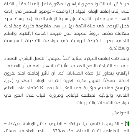
من خلال البيانات والحجج والبراهين المذكورة نصل إلى نتيجة أن الأدلة
على إثبات إمامة الإمام الجواد (ع) واضحة – كوضوح الشمس في رابعة
النهار – في مصادر الشيعة. وإن سيرة الإمام الجواد (ع) ليست مجرد
فصل تاريخي في حياة الأئمة (ع)، بل هي منظومة فكرية وعقائدية
متكاملة قدّمت دروسًا عميقة حول طبيعة الإمامة الإلهية، والعلم
اللدني، ودور القيادة الروحية في مواجهة التحديات السياسية
والعقائدية.
ولقد كانت إمامته المبكرة بمثابة “تحدٍّ حقيقي” للعقل البشري المعتاد
على ربط القيادة بالنضج العمري، وأثبتت بالبرهان العملي أن الاصطفاء
الإلهي يتجاوز كل هذه الحسابات. كما أن تأثير إمامته امتد لقرون
لاحقة، ممهّدًا لقبول فكرة الغيبة الكبرى للإمام المهدي (عج)،
وترسيخ مفاهيم مركزية في الفكر الشيعي كالاعتماد على العلم
اللدني، والولاية المطلقة للإمام، وضرورة الثبات على الحق في
مواجهة الشبهات والتحريفات.
الهوامش
[1]
– الكليني، الكافي، ج1، ص353. – الطبري، دلائل الإمامة، ص132. –
الحر العاملي، إثبات الهداة، ج3، ص329. – الحر العاملي، وسائل