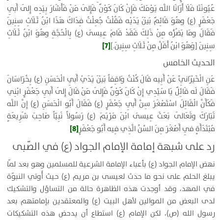
عُيُونَنَا فَلَا أَرَانَا اللَّه يَوْمَكَ فَإِنْ كَانَ كَوْنٌ فَإِلَى مَنْ فَأَشَارَ بِيَدِه إِلَى أَبِي
جَعْفَرٍ (ع) وهُوَ قَائِمٌ بَيْنَ يَدَيْه فَقُلْتُ جُعِلْتُ فِدَاكَ هَذَا ابْنُ ثَلَاثِ سِنِينَ
فَقَالَ ومَا يَضُرُّه مِنْ ذَلِكَ فَقَدْ قَامَ عِيسَى (ع) بِالْحُجَّةِ وهُوَ ابْنُ ثَلَاثِ
[7]
سِنِينَ [وَهُوَ ابْنُ أَقَلَّ مِنْ ثَلَاثِ سِنِينَ.]
الحديث الخامس
عَنِ الْخَيْرَانِيِّ عَنْ أَبِيه قَالَ كُنْتُ وَاقِفاً بَيْنَ يَدَيْ أَبِي الْحَسَنِ (ع) بِخُرَاسَانَ
فَقَالَ لَه قَائِلٌ يَا سَيِّدِي إِنْ كَانَ كَوْنٌ فَإِلَى مَنْ قَالَ إِلَى أَبِي جَعْفَرٍ ابْنِي
فَكَأَنَّ الْقَائِلَ اسْتَصْغَرَ سِنَّ أَبِي جَعْفَرٍ (ع) فَقَالَ أَبُو الْحَسَنِ (ع) إِنَّ اللَّه
تَبَارَكَ وتَعَالَى بَعَثَ عِيسَى ابْنَ مَرْيَمَ (ع) رَسُولاً نَبِيّاً صَاحِبَ شَرِيعَةٍ
[8]
مُبْتَدَأَةٍ فِي أَصْغَرَ مِنَ السِّنِّ الَّذِي فِيه أَبُو جَعْفَرٍ
رد على شبهة إمامة الإمام الجواد (ع) في الصّبی
نهض الإمام الجواد (ع) بأعباء الإمامة الشرعية للمسلمين وهو بعد لمّا
يبلغ الحلم على نحو ما حدث لعيسى بن مريم (ع) حيث أُوتي النبوّة
في المهد، وقد أوجدت هذه الظاهرة حالة من التساؤل والتشكيك
لدى البعض من الموالين لأهل البيت (ع) والمعتقدين بإمامتهم بعد
رسول الله (ص)، لكن الإمام (ع) استطاع أن يدحض هذه التشكيكات