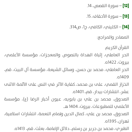
[12]
– سورة القصص، 14.
[13]
– سورة الأحقاف، 15.
[14]
– الكليني، الكافي، ج‏1، ص314.
المصادر والمراجع:
القرآن الكریم
الحر العاملي، إثباة الهداة بالنصوص والمعجزات، مؤسسة الأعلمي،
بيروت، 1422ه.
الحر العاملي، محمد بن حسن، وسائل الشيعة، مؤسسة آل البيت، قم،
1409ه.
الخزاز القمي، علی بن محمد، كفاية الأثر في النص على الأئمة الاثنی
عشر، انتشارات بيدار، قم، 1401ه.
الصدوق، محمد بن علي بن بابويه، عيون أخبار الرضا (ع)، مؤسسة
الأعلمي للمطبوعات، بيروت، 1404 هـ.
الصدوق، محمد بن علي، كمال الدين وتمام النعمة، انتشارات اسلامية،
تهران، 1395ه.
الطبري، محمد بن جرير بن رستم، دلائل الإمامة، بعثت، قم، 1413ه.