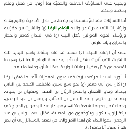
ويجيب على التساؤلات المعلنة والخفيّة بما أوتي من فضل وعلم
وحكمة وحنكة.
أما التساؤلات فقد تمّ حسمها بدرجة ما، من خلال الأحاديث والتوجيهات
الإمام الرضا
والإشارات التي صدرت عن والده
(ع) وانتشرت بين مقرّبيه
ورؤساء القوم الموالين لأهل البيت (ع) في البلدان كمصر والحجاز
والعراق وبلاد فارس.
على أنّ الإمام الجواد (ع) نفسه قد قام بنشاط واسع لتبديد تلك
الشكوك التي أُثيرت بشكل أو بآخر بعد وفاة الإمام الرضا (ع) وهو ما
نفهمه من خلال بعض الروايات الواردة بهذا الشأن، ومنها ما يلي:
أ ـ أورد السيد المرتضى (ره) في عيون المعجزات أنّه: لما قبض الرضا
(ع) كان سن أبي جعفر (ع) نحو سبع سنين، فاختلفت الكلمة بين الناس
ببغداد وفي الأمصار، واجتمع الريّان بن الصلت، وصفوان بن يحيى،
ومحمد بن حكيم، وعبد الرحمن بن الحجّاج، ويونس بن عبد الرحمن،
وجماعة من وجوه الشيعة وثقاتهم في دار عبد الرحمن بن الحجاج في
بركة زلول، يبكون ويتوجّعون من المصيبة، فقال لهم يونس بن عبد
الرحمن: دعوا البكاء مَن لهذا الأمر والى من نقصد بالمسائل إلى أن يكبر
هذا؟ يعني أبا جعفر(ع).