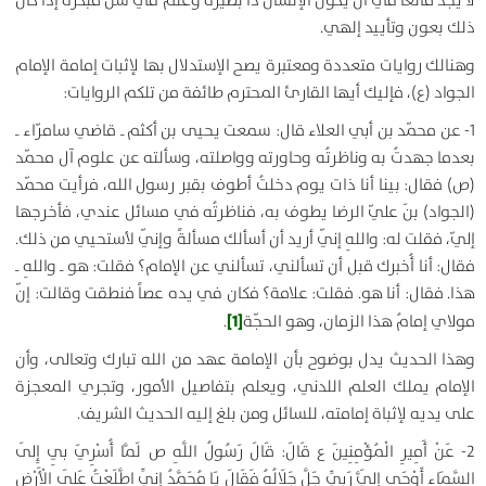
لا يجد مانعًا في أن يكون الإنسان ذا بصيرة وعلم في سن مبكرة إذا كان
ذلك بعون وتأييد إلهي.
وهنالك روايات متعددة ومعتبرة يصح الإستدلال بها لإثبات إمامة الإمام
الجواد (ع)، فإليك أيها القارئ المحترم طائفة من تلكم الروايات:
1-
عن محمّد بن أبي العلاء قال: سمعت يحيى بن أكثم ـ قاضي سامرّاء ـ
بعدما جهدتُ به وناظرتُه وحاورته وواصلته، وسألته عن علوم آل محمّد
(ص) فقال: بينا أنا ذات يوم دخلتُ أطوف بقبر رسول الله، فرأيت محمّد
(الجواد) بنَ عليّ الرضا يطوف به، فناظرتُه في مسائل عندي، فأخرجها
إليّ، فقلت له: واللهِ إنّي أريد أن أسألك مسألةً وإنّي لأستحيي من ذلك.
فقال: أنا أُخبرك قبل أن تسألني، تسألني عن الإمام؟ فقلت: هو ـ واللهِ ـ
هذا. فقال: أنا هو. فقلت: علامة؟ فكان في يده عصاً فنطقت وقالت: إنّ
[1]
مولاي إمامُ هذا الزمان، وهو الحجّة
.
وهذا الحديث يدل بوضوح بأن الإمامة عهد من الله تبارك وتعالى، وأن
الإمام يملك العلم اللدني، ويعلم بتفاصيل الأمور، وتجري المعجزة
على يديه لإثباة إمامته، للسائل ومن بلغ إليه الحديث الشريف.
2- عَنْ أَمِيرِ الْمُؤْمِنِينَ ع قَالَ: قَالَ رَسُولُ اللَّهِ ص‏ لَمَّا أُسْرِيَ بِي إِلَى
السَّمَاءِ أَوْحَى إِلَيَّ رَبِّي جَلَّ جَلَالُهُ فَقَالَ يَا مُحَمَّدُ إِنِّي اطَّلَعْتُ عَلَى الْأَرْضِ