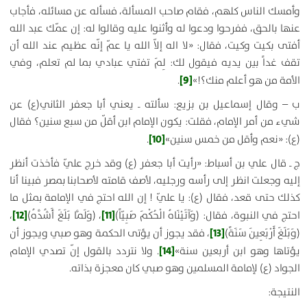
وأمسك الناس كلهم، فقام صاحب المسألة، فسأله عن مسائله، فأجاب
عنها بالحق، ففرحوا ودعوا له وأثنوا عليه وقالوا له: إن عمّك عبد الله
أفتى بكيت وكيت، فقال: «لا اله إلاّ الله يا عمّ إنّه عظيم عند الله أن
تقف غداً بين يديه فيقول لك: لِمَ تفتي عبادي بما لم تعلم، وفي
[9]
الأمة من هو أعلم منك؟!»
.
ب – وقال إسماعيل بن بزيع: سألته ـ يعني أبا جعفر الثاني(ع) عن
شيء من أمر الإمام، فقلت: يكون الإمام ابن أقلّ من سبع سنين؟ فقال
[10]
(ع): «نعم وأقل من خمس سنين»
.
ج ـ قال علي بن أسباط: «رأيت أبا جعفر (ع) وقد خرج عليّ فأخذت أنظر
إليه وجعلت انظر إلى رأسه ورجليه، لأصف قامته لأصحابنا بمصر فبينا أنا
كذلك حتى قعد، فقال (ع): يا عليّ ! إن الله احتج في الإمامة بمثل ما
[12]
[11]
احتج في النبوة، فقال:
(وَآتَيْنَاهُ الْحُكْمَ صَبِيّاً)
،
(وَلَمَّا بَلَغَ أَشُدَّهُ)
،
[13]
(وَبَلَغَ أَرْبَعِينَ سَنَةً)
،
فقد يجوز أن يؤتى الحكمة وهو صبي ويجوز أن
[14]
يؤتاها وهو ابن أربعين سنة»
. ولا نتردد بالقول إنّ تصدي الإمام
الجواد (ع) لإمامة المسلمين وهو صبي كان معجزة بذاته.
النتيجة: