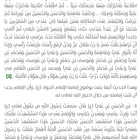
اطِّلَاعَةً فَاخْتَرْتُكَ مِنْهَا فَجَعَلْتُكَ نَبِيّاً … ثُمَّ اطَّلَعْتُ الثَّانِيَةَ فَاخْتَرْتُ مِنْهَا
عَلِيّاً وَجَعَلْتُهُ وَصِيَّكَ … وَخَلَقْتُ فَاطِمَةَ وَالْحَسَنَ وَالْحُسَيْنَ مِنْ نُورِكُمَا ثُمَّ
عَرَضْتُ وَلَايَتَهُمْ عَلَى الْمَلَائِكَةِ فَمَنْ قَبِلَهَا كَانَ عِنْدِي مِنَ الْمُقَرَّبِينَ يَا
مُحَمَّدُ لَوْ أَنَ‏ عَبْداً عَبَدَنِي‏ حَتَّى يَنْقَطِعَ وَيَصِيرَ كَالشَّنِّ الْبَالِي ثُمَّ أَتَانِي
جَاحِداً لِوَلَايَتِهِمْ فَمَا أَسْكَنْتُهُ جَنَّتِي وَلَا أَظْلَلْتُهُ تَحْتَ عَرْشِي يَا مُحَمَّدُ تُحِبُّ
أَنْ تَرَاهُمْ قُلْتُ نَعَمْ يَا رَبِّ فَقَالَ عَزَّ وَجَلَّ ارْفَعْ رَأْسَكَ فَرَفَعْتُ رَأْسِي وَإِذَا
أَنَا بِأَنْوَارِ عَلِيٍّ وَفَاطِمَةَ وَالْحَسَنِ وَالْحُسَيْنِ وَعَلِيِّ بْنِ الْحُسَيْنِ وَمُحَمَّدِ بْنِ
عَلِيٍّ وَجَعْفَرِ بْنِ مُحَمَّدٍ وَمُوسَى بْنِ جَعْفَرٍ وَعَلِيِّ بْنِ مُوسَى وَمُحَمَّدِ بْنِ
عَلِيٍّ وَعَلِيِّ بْنِ مُحَمَّدٍ وَالْحَسَنِ بْنِ عَلِيٍّ وَمحمد بْنِ الْحَسَنِ الْقَائِمِ فِي
[2]
وَسْطِهِمْ كَأَنَّهُ كَوْكَبٌ دُرِّيٌّ- قُلْتُ يَا رَبِّ وَمَنْ هَؤُلَاءِ قَالَ هَؤُلَاءِ الْأَئِمَّةُ …
وهذا الحديث أيضا يثبت بوضوح إمامة الإمام الجواد (ع)، وأن الإمام يجب
أن تثبت إمامته من خلال اختيار الله تعالى له.
3- عَنِ‏ الْحَسَنِ بْنِ عَلِيٍّ (ع) قَالَ: سَمِعْتُ رَسُولَ اللَّهِ ص يَقُولُ‏ لِعَلِيٍ‏ (ع)
أَنْتَ وَارِثُ عِلْمِي وَمَعْدِنُ حُكْمِي وَالْإِمَامُ بَعْدِي فَإِذَا اسْتُشْهِدْتَ فَابْنُكَ
الْحَسَنُ فَإِذَا اسْتُشْهِدَ الْحَسَنُ فَابْنُكَ الْحُسَيْنُ فَإِذَا اسْتُشْهِدَ
الْحُسَيْنُ
فَعَلِيٌّ ابْنُهُ يَتْلُوهُ تِسْعَةٌ مِنْ صُلْبِ الْحُسَيْنِ أَئِمَّةٌ أَطْهَارٌ فَقُلْتُ يَا رَسُولَ
اللَّهِ فَمَا أَسَامِيهِمْ قَالَ عَلِيٌّ وَمُحَمَّدٌ وَجَعْفَرٌ وَ مُوسَى وَعَلِيٌّ وَ مُحَمَّدٌ