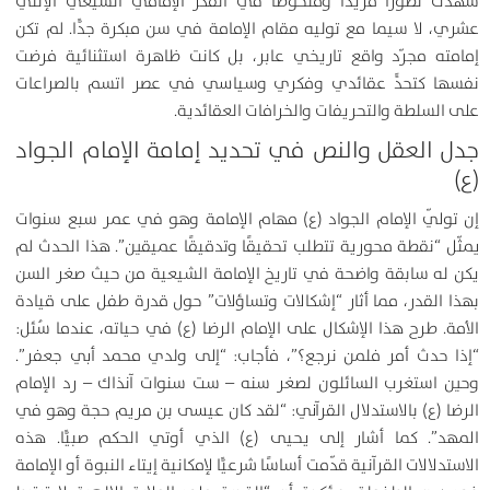
شهدت تطورًا فريدًا وملحوظا في الفكر الإمامي الشيعي الإثني
عشري، لا سيما مع توليه مقام الإمامة في سن مبكرة جدًّا. لم تكن
إمامته مجرّد واقع تاريخي عابر، بل كانت ظاهرة استثنائية فرضت
نفسها كتحدٍّ عقائدي وفكري وسياسي في عصر اتسم بالصراعات
على السلطة والتحريفات والخرافات العقائدية.
جدل العقل والنص في تحديد إمامة الإمام الجواد
(ع)
إن تولّي الإمام الجواد (ع) مهام الإمامة وهو في عمر سبع سنوات
يمثّل “نقطة محورية تتطلب تحقيقًا وتدقيقًا عميقين”. هذا الحدث لم
يكن له سابقة واضحة في تاريخ الإمامة الشيعية من حيث صغر السن
بهذا القدر، مما أثار “إشكالات وتساؤلات” حول قدرة طفل على قيادة
الأمة. طرح هذا الإشكال على الإمام الرضا (ع) في حياته، عندما سُئل:
“إذا حدث أمر فلمن نرجع؟”، فأجاب: “إلى ولدي محمد أبي جعفر”.
وحين استغرب السائلون لصغر سنه – ست سنوات آنذاك – رد الإمام
الرضا (ع) بالاستدلال القرآني: “لقد كان عيسى بن مريم حجة وهو في
المهد”. كما أشار إلى يحيى (ع) الذي أوتي الحكم صبيًّا. هذه
الاستدلالات القرآنية قدّمت أساسًا شرعيًّا لإمكانية إيتاء النبوة أو الإمامة