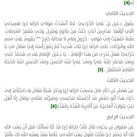
[4]
لَه
‏.
الحديث الثاني
يَقُولُ دِعْبِل بْنَ عَلِيّ الْخُزَاعِيّ: لَمَّا أَنْشَدْتُ مَوْلَايَ الرِّضَا (ع) قَصِيدَتِيَ
الَّتِي أَوَّلُهَا: مَدَارِسُ آيَاتٍ خَلَتْ مِنْ تِلَاوَةٍ وَمَنْزِلُ وَحْيٍ مُقْفِرُ الْعَرَصَاتِ.
فَلَمَّا انْتَهَيْتُ إِلَي قَوْلِي : خُرُوجُ إِمَامٍ لَا مَحَالَةَ خَارِجٌ *** يَقُومُ عَلَي اسْمِ
اللَّهِ والْبَرَكَاتِ. بَكَي الرِّضَا (ع) بُكَاءً شَدِيداً ثُمَّ رَفَعَ رَأْسَهُ إِلَيَّ فَقَالَ لِي يَا
خُزَاعِيُّ
فَهَلْ تَدْرِي مَنْ هَذَا الْإِمَامُ … يَا دِعْبِلُ الْإِمَامُ بَعْدِي مُحَمَّدٌ ابْنِي
وبَعْدَ مُحَمَّدٍ ابْنُهُ عَلِيٌّ وبَعْدَ عَلِيٍّ ابْنُهُ الْحَسَنُ وبَعْدَ الْحَسَنِ ابْنُهُ الْحُجَّةُ
[5]
الْقَائِمُ الْمُنْتَظَرُ …
.
الحديث الثالث
عَنْ مُعَمَّرِ بْنِ خَلَّادٍ قَالَ سَمِعْتُ الرِّضَا (ع) وذَكَرَ شَيْئاً فَقَالَ مَا حَاجَتُكُمْ إِلَى
ذَلِكَ هَذَا أَبُو جَعْفَرٍ قَدْ أَجْلَسْتُه مَجْلِسِي وصَيَّرْتُه مَكَانِي وقَالَ إِنَّا أَهْلُ
[6]
بَيْتٍ يَتَوَارَثُ أَصَاغِرُنَا عَنْ أَكَابِرِنَا الْقُذَّةَ بِالْقُذَّةِ
.
الحديث الرابع
عَنْ صَفْوَانَ بْنِ يَحْيَى قَالَ قُلْتُ لِلرِّضَا (ع) قَدْ كُنَّا نَسْأَلُكَ قَبْلَ أَنْ يَهَبَ اللَّه
لَكَ أَبَا جَعْفَرٍ (ع) فَكُنْتَ تَقُولُ يَهَبُ اللَّه لِي غُلَاماً فَقَدْ وَهَبَه اللَّه لَكَ فَأَقَرَّ