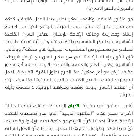
في سن الطفولة، مؤكدة أن “القدرة على الولاية الإلهية لا ترتبط
بالضرورة بالنضج العمري”.
من منظور فلسفي وكلامي، يمكن تحليل هذا الجدل. فالعقل، كحكم
في تقرير إمكان أو امتناع الشيء المرتبط بالواقع التكويني، “لا يمنع
إسناد وممارسة وظائف الإمامة للإنسان الصغير السن”. القاعدة
الأساسية في الفكر الفلسفي والكلامي تقول: “إن أية قضية نظرية لا
تصطدم مع مستحيل من المستحيلات البديهية هي ممكنة”. وبالتالي،
فإن القول بإسناد الإمامة لمن هو صغير السن مع توافر شروطها
الأساسية، وهي “العلم والعصمة والكفاءة”، لا يستلزم منه أي محذور
عقلي، “إذن هو أمر ممكن”. هذا الطرح تجاوز النظرة التقليدية للعقل
التي تربط القيادة بالنضج العمري والتجربة الحياتية المكتسبة، ليؤكد
أن “عظمة الإنسان بروحه ونفسه ومواهبه الربانية، لا بجسمه وأيام
عمره”.
الأديان
يُشير الباحثون في مقارنة
إلى حالات مشابهة في الديانات
الأخرى تدعم فكرة “الظاهرة الدينية” التي تقع كمقتضى للحكمة
الإلهية. فمثلًا، تحدث القرآن الكريم عن حكمة يحيى (ع)، ونبوة عيسى
(ع) في المهد، وهو ما يدعم هذا المنظور. يبرز ذلك أن العقل السليم