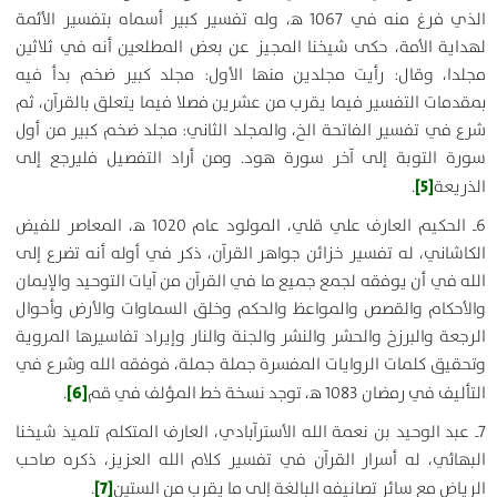
الذي فرغ منه في 1067 ه‍، وله تفسير كبير أسماه بتفسير الأئمة
لهداية الأمة، حكى شيخنا المجيز عن بعض المطلعين أنه في ثلاثين
مجلدا، وقال: رأيت مجلدين منها الأول: مجلد كبير ضخم بدأ فيه
بمقدمات التفسير فيما يقرب من عشرين فصلا فيما يتعلق بالقرآن، ثم
شرع في تفسير الفاتحة الخ، والمجلد الثاني: مجلد ضخم كبير من أول
سورة التوبة إلى آخر سورة هود. ومن أراد التفصيل فليرجع إلى
[5]
الذريعة
.
6ـ الحكيم العارف علي قلي، المولود عام 1020 ه‍، المعاصر للفيض
الكاشاني، له تفسير خزائن جواهر القرآن، ذكر في أوله أنه تضرع إلى
الله في أن يوفقه لجمع جميع ما في القرآن من آيات التوحيد والإيمان
والأحكام والقصص والمواعظ والحكم وخلق السماوات والأرض وأحوال
الرجعة والبرزخ والحشر والنشر والجنة والنار وإيراد تفاسيرها المروية
وتحقيق كلمات الروايات المفسرة جملة جملة، فوفقه الله وشرع في
[6]
التأليف في رمضان 1083 ه‍، توجد نسخة خط المؤلف في قم
.
7ـ عبد الوحيد بن نعمة الله الأسترآبادي، العارف المتكلم تلميذ شيخنا
البهائي، له أسرار القرآن في تفسير كلام الله العزيز، ذكره صاحب
[7]
الرياض مع سائر تصانيفه البالغة إلى ما يقرب من الستين
.