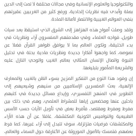
والتكنولوجيا والعلوم الإنسانية وفي مجالات مختلفة لا تمت إلى الدين
بصلة وأبدى فيه نظريات إلحادية، ورفع كثير من الغربيين عقيرتهم
بنفي العوالم الغيبية والانتصار لأصالة المادة.
ولقد وصلت أمواج هذه الهزاهز إلى الشرق الذي استيقظ بعد سبات
طويل، فواجه العلماء وفي مقدمتهم المفسرون آراء ونظريات في
بدء الخليقة، وتكون العالم بما لا يوافق ظواهر القرآن فضلا عن
نصوصه، كما واجهوا أفكارا جديدة ونظريات مادية بحتة في تحليل
النبوة واتصال الإنسان المثالي بعالم الغيب والوحي النازل عليه
والشريعة المأمور بتبليغها.
إن وفود هذا النوع من التفكير المزيج بسوء الظن بالغيب والمعارف
الإلهية، بعث المفسرين الإسلاميين من سنيهم وشيعيهم إلى
التطوير في المنهج التفسيري، وإيداع مسائل جديدة في كتبهم
باحثين عنها ومخضعين إياها للمشراط العلمي، وهم في ذلك بين
مفرط ومفرط ومقتصد، فأفرط بعض في تأويل الآيات حسب الأسس
الطبيعية والنواميس الكونية المكتشفة، غافلا عن أن هذه الآراء
والمكتشفات فرضيات متزلزلة، سوف تتبدل إلى آراء غيرها، كما فرط
بعضهم فتمسك بالأصول الموروثة عن الأغارقة حول السماء والعالم،