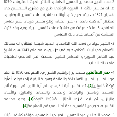
2ـ بهاء الدين محمد بن الحسين العاملي، الطائر الصيت، المتوفى 1030
ه‍، له تفاسير ثلاثة: 1- العروة الوثقى طبع مع مشرق الشمسين في
طهران 1321 ه‍، وقد صرح في أوائله بحاشيته على تفسير البيضاوي،
فيظهر أنه كتبه بعده، 2- عين الحياة، وهو تفسير مزجي نظير تفسير
الصافي، 3- ما قد عرفت من حاشيته على تفسير البيضاوي، وقد كثرت
التحشية من أصحابنا على ذلك التفسير.
3- الشيخ جواد بن سعد الله الكاظمي، تلميذ شيخنا البهائي له مسالك
الأفهام في آيات الأحكام، طبع في جزءين، صنفه عام 1043 ه‍، وللشيخ
عبد القاهر الحويزي المعاصر للشيخ المحدث الحر العاملي تعلقيات
على ذلك الكتاب.
صدر المتألهين
4-
محمد بن إبراهيم الشيرازي، المتوفى 1050 ه‍، فله
من التفاسير تفسير الاستعاذة والفاتحة وسورة البقرة إلى قوله:
كُونُوا
[2]
قِرَدَةً خَاسِئِينَ
، ثم تفسير آية الكرسي، ثم آية النور، ثم سورة ألم
السجدة وياسين والواقعة والحديد والجمعة والطارق والأعلى
[3]
والزلزال، ثم آية:
وَتَرَى الْجِبَالَ تَحْسَبُهَا جَامِدَةً
، وهو مقدمة
[4]
لتفسيره، طبع من تفاسيره عدة أجزاء في قم المشرفة
.
5ـ محمد الرضا بن عبد الحسين النصيري الطوسي، مؤلف كشف الآيات