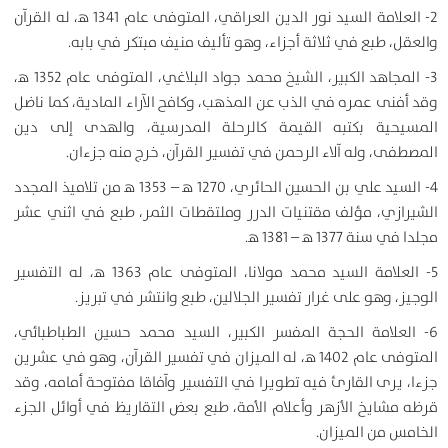
2- العلامة السيد نور الدين العراقي، المتوفى عام 1341 ه‍، له القرآن
والعقل، طبع في ثلاثة أجزاء، وهو تأليف منيف مبتكر في بابه.
3- المجاهد الكبير، الشيخ محمد جواد البلاغي، المتوفى عام 1352 ه‍،
وقد أفنى عمره في الذب عن المذهب، وكافح الآراء المادية، كما ناضل
المسيحية بكتبه القيمة كالرحلة المدرسية، والهدى إلى دين
المصطفى، وله آلاء الرحمن في تفسير القرآن، خرج منه جزءان.
4- السيد علي بن الحسين الحائري، 1270 ه‍ – 1353 ه‍ من تلاميذ المجدد
الشيرازي، مؤلف مقتنيات الدرر وملتقطات الثمر، طبع في اثني عشر
مجلدا في سنة 1377 ه‍ – 1381 ه‍.
5- العلامة السيد محمد مولانا، المتوفى عام 1363 ه‍، له التفسير
الوجيز، وهو على غرار تفسير الجلالين، طبع وانتشر في تبريز.
6- العلامة الحجة المفسر الكبير، السيد محمد حسين الطباطبائي،
المتوفى عام 1402 ه‍، له الميزان في تفسير القرآن، وهو في عشرين
جزءا، يرى القارئ فيه تطويرا في التفسير وآفاقا مفتوحة أمامه، وقد
قرظه مشايخ الأزهر وأعلام الأمة، طبع بعض التقاريظ في أوائل الجزء
الخامس من الميزان.