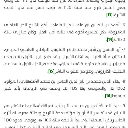
وجوه الإعراب واختلاف القراءات، فرغ منه مؤلفه في 1118 ه‍، وفي
بعض النسخ فرغ منه سنة 1120 ه‍ توجد نسخ منه في النجف
[13]
الأشرف
.
6- أحمد بن الحسن بن علي الحر العاملي، أخو الشيخ الحر العاملي
المعروف، ذكر تفسيره أخوه في كتابه أمل الآمل، وكان حيا إلى سنة
[14]
1120 ه‍
.
7- أبو الحسن بن شيخ محمد طاهر الفتوني النباطي العاملي الغروي،
له كتاب مرآة الأنوار ومشكاة الأسرار، وقد طبع الجزء الأول منه وحده
في إيران ونسخه متوفرة في العراق، وقد طبع الجزء الأول باسم عبد
[15]
اللطيف الكازروني وهو من هفوات الناشر
.
8- بهاء الدين محمد بن تاج الدين الحسن بن محمد الأصفهاني، المولود
1062 ه‍، والمتوفى بها 1135 ه‍، وصفه في الروضات بأنه كبير
[16]
مبسوط
.
9- عبد الله الأفندي بن عيسى التبريزي، ثم الأصفهاني، له الأمان من
النيران في تفسير القرآن والمؤلف حجة التاريخ وبحاثة عصره، له أثره
الخالد رياض العلماء الذي بدأ بتأليفه سنة 1106 ه‍، وتوفي حدود 1130
ه‍ ويصف السيد عبد الله التستري في إجازته الكبيرة هذا التفسير