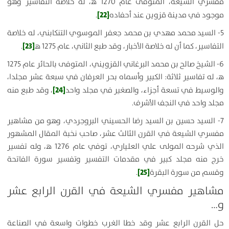
مفسري الشيعة، المتوفى عام 1270 ه‍، له خلاصة التفاسير وهو
[22]
موجود في مدينة قزوين عند أحفاده
.
5- السيد محمد مهدي بن محمد جعفر الموسوي التنكابني، له خلاصة
[23]
التفاسير، كما أن له خلاصة الأخبار، وقد طبع الثاني، عام 1275 ه‍
.
6- الشيخ صالح بن محمد البرغاني القزويني، المتوفى بالحائر عام 1275
ه‍، له تفاسير ثلاثة: الكبير وأسماه بحر العرفان في سبعة عشر مجلدا،
[24]
والوسيط في تسعة أجزاء، والصغير في مجلد واحد
، وقد طبع منه
مجلد واحد في النجف الأشرف.
7- السيد حسين بن السيد رضا الحسيني البروجردي، وهو من مشاهير
مفسري الشيعة في القرن الثالث عشر، صاحب نخبة المقال المشهور
الذي شرحه المولى علي العلياري، توفي عام 1276 ه‍، وله تفسير
خرج منه مجلد كبير في مقدمات التفسير وتفسير سورة الفاتحة
[25]
وقسم من سورة البقرة
.
مشاهير مفسري الشيعة في القرن الرابع عشر
و…
حل القرن الرابع عشر وقد خطا الغرب خطوات واسعة في الصناعة