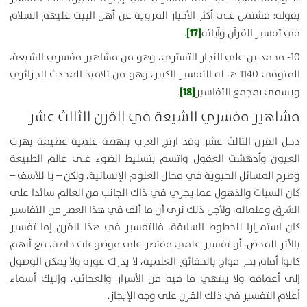
بقوله: مشتمل على أكثر الأخبار المروية عن أهل البيت عليهم السلام
[17]
في تفسير القرآن وآياته
.
10- محمد بن علي النجار التستري، وهو من مشاهير مفسري الشيعة،
المتوفى 1140 ه‍، له التفسير الكبير، وهو من تلاميذ المحدث الجزائري
[18]
ويسمى بمجمع التفاسير
.
مشاهير مفسري الشيعة في القرن الثالث عشر
دخل القرن الثالث عشر وقد ارتج الغرب بنهضة علمية عظيمة بهرت
العيون وأدهشت العقول واتسم بتسليط الضوء على عالم الطبيعة
وطرح المسائل الحيوية في مجال العلوم الإنسانية، ولكن – يا للأسف –
كان السبات والذهول عما يجري في ذاك الجانب من العالم سائدا على
الشرق وعلمائه، ولأجل ذلك نرى أن ما ألف في هذا العصر من التفاسير
كان استمرارا للخطوط السابقة، فالتفسير في هذا القرن إما تفسير
بالأثر المحض، أو تفسير علمي مقتصر على موضوعات خاصة، مع أنهم
كانوا أمام بحر مواج بالحقائق العلمية، لا يدرك غوره ولا يمكن الوصول
إلى أعماقه ولا ينتهي ما فيه من الأسرار والعجائب، وإليك أسماء
أعلام التفسير في ذلك القرن على وجه الإيجاز.