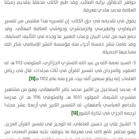
جواهر الحقائق برأيه الصائب، وقد طبع الكتاب محققا بتقديم زميلنا
العلامة محمد هادي معرفة.
يقول في تقديمه في حق الكتاب: إن تفسيره هذا مقتبس من تفسير
البيضاوي والطبرسي والزمخشري وحواشي العلامة البهائي، وقد
جمع فيه من لباب البيان وعباب التعبير ما وجده في التآليف السابقة،
وقد قامت بنشر خمسة أجزاء منه مؤسسة النشر الإسلامي شكر الله
مساعيها الجميلة.
3- السيد نعمة الله بن عبد الله التستري الجزائري، المتوفى 1112 ه‍، له
العقود والمرجان في تفسير القرآن في ثلاث مجلدات. قال في رياض
[11]
العلماء: إنه يبلغ سبعين ألف بيت، فرغ منه عام 1102 ه‍
.
4- محمد إسماعيل بن الأمير محمد باقر الأصفهاني، وهو من مشاهير
مفسري الشيعة، المولود 1031 ه‍، والمتوفى 1116 ه‍، ان مدرسا
بالجامع العباسي بأصفهان، له التفسير الكبير في أربعة عشر مجلدا
[12]
ترجمه الجزي في تذكرة القبور
.
5- الشيخ علي بن حسين العاملي، له الوجيز في تفسير القرآن العزيز،
وهو مختصر نافع كاف في معرفة ما يتوقف عليه فهم المعنى من