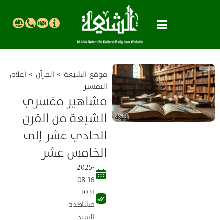
موقع الشیعة
»
القرآن
»
أعلام
التفسير
مشاهير مفسري
الشيعة من القرن
الحادي عشر إلى
الخامس عشر
2025-
08-16
1031
مشاهدة
السيد