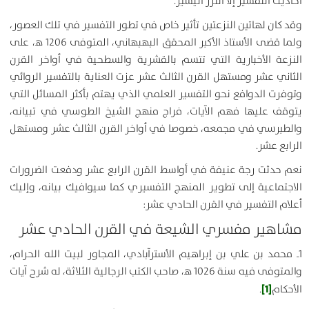
أحاديث التفسير إلا النزر اليسير.
وقد كان لهاتين النزعتين تأثير خاص في تطور التفسير في تلك العصور،
ولما قضى الأستاذ الأكبر المحقق البهبهاني، المتوفى 1206 ه‍، على
النزعة الأخبارية التي تتسم بالقشرية والسطحية في أواخر القرن
الثاني عشر ومستهل القرن الثالث عشر عزت العناية بالتفسير الروائي
وتوفرت الدوافع نحو التفسير العلمي الذي يهتم بأكثر المسائل التي
يتوقف عليها فهم الآيات، فراج منهج الشيخ الطوسي في تبيانه،
والطبرسي في مجمعه، خصوصا في أواخر القرن الثالث عشر ومستهل
الرابع عشر.
نعم حدثت رجة عنيفة في أواسط القرن الرابع عشر ودفعت الضرورات
الاجتماعية إلى تطوير المنهج التفسيري كما سيوافيك بيانه، وإليك
أعلام التفسير في القرن الحادي عشر:
مشاهير مفسري الشيعة في القرن الحادي عشر
1ـ محمد بن علي بن إبراهيم الأسترآبادي، المجاور لبيت الله الحرام،
والمتوفى فيه سنة 1026 ه‍، صاحب الكتب الرجالية الثلاثة، له شرح آيات
[1]
الأحكام
.