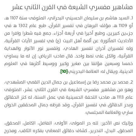
مشاهير مفسري الشيعة في القرن الثاني عشر
1ـ السيد هاشم بن سليمان الحسيني البحراني، المتوفى سنة 1107 ه‍،
أو 1109 ه‍، مؤلف البرهان في تفسير القرآن، طبع عام 1302 ه‍ في
جزءين كبيرين، وطبع أخيرا في أربعة أجزاء، جمع فيه شطرا وافرا من
الأحاديث المأثورة عن أئمة أهل البيت (ع) في تفسير الآيات القرآنية،
وله تفسيران آخران تفسير الهادي، وتفسير نور الأنوار والهداية
القرآنية، والكل على نمط واحد. قال صاحب الرياض: إن له ما يساوي
خمسا وسبعين مؤلفا بين صغير وكبير ووسيط أكثرها في العلوم
[10]
الدينية، ويقال له: العلامة البحريني
.
2ـ محمد بن محمد رضا بن إسماعيل بن جمال الدين القمي المشهدي،
وهو من مشاهير مفسري الشيعة في القرن الثاني عشر، المتوفى
عام 1113 ه‍، صاحب التحفة الحسينية في عمل السنة، له كنز الحقائق
وبحر الدقائق في تفسير القرآن، وقد قرظه جمال المحققين الخوان
ساري والعلامة المجلسي.
وإليك نص الأخير: لله در المولى، الأولى، الفاضل، الكامل، المحقق،
المدقق، البدل، النحرير، كشاف دقائق المعاني بفكره الثاقب، ومخرج