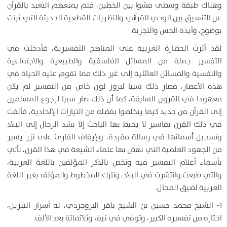
وهناك طبقة وسطى مشوا بين الخطين، فلم يمنعهم التعبد بالقرآن
عن التنسيق بين الوحي القرآني والنظريات القطعية الحديثة التي ثبتت
بوضوح، وأيده الحس والتجربة.
لقد أثرت الحضارة الغربية على المناهج التفسيرية، فأدخلت في
التفسير جملة من المسائل الفلسفية والطبيعية والاجتماعية
والنفسية والمسائل العائلية إلى غير ذلك مما تقوم عليه الحياة في
هذه الأعصار، فصار ذلك سببا لبروز لون خاص من التفسير لم يكن
معهودا في القرون السابقة، كما أن ذلك صار سببا لرجوع المسلمين
إلى القرآن من جديد كيما يتخلصوا بفضله من التيارات الإلحادية، فألفت
في ذلك القرن تفاسير لا يحيط بها الباحث إلا بشد الرحال إلى البلاد
وتسجيل أسمائها في رسالة مفردة، ولإيقاف القارئ على نزر يسير
من الجهود العلمية التي نهض بها علماء الشيعة في هذا القرن، نأتي
بأسماء أعلام التفسير فيه ونخص بالذكر المؤلفين باللغة العربية،
والتي طبعت وانتشرت في البلاد، ونترك المخطوط والمؤلف بغير اللغة
العربية لضيق المجال.
1- الشيخ محمد حسين بن الشيخ باقر البروجردي، له أسرار التنزيل،
اختاره من تفسيره الكبير، وتوفي في نيف وثلاثمائة بعد الألف.