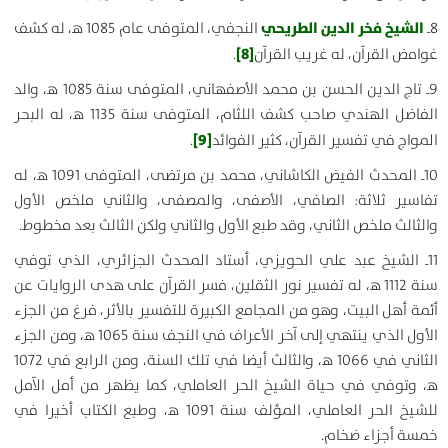
الشيخ فخر الدين الطريحي
8ـ
النجفي، المتوفى عام 1085 ه‍، له كشف
[8]
غوامض القرآن، له غريب القرآن
.
9ـ تاج الدين الحسن بن محمد الأصفهاني، المتوفى سنة 1085 ه‍، والد
الفاضل الهندي صاحب كشف اللثام، المتوفى سنة 1135 ه‍، له البحر
[9]
المواج في تفسير القرآن، كثير الفوائد
.
10ـ المحدث الفيض الكاشاني، محمد بن مرتضى، المتوفى 1091 ه‍، له
تفاسير ثلاثة: الصافي، الأصفى، والمصفى، والثاني ملخص الأول
والثالث ملخص الثاني، وقد طبع الأول والثاني ولكن الثالث بعد مخطوط.
11ـ الشيخ عبد علي الحويزي، أستاد المحدث الجزائري، الذي توفي
سنة 1112 ه‍، له تفسير نور الثقلين، فسر القرآن على هدى الروايات عن
أئمة أهل البيت، وهو من المجامع الكبيرة للتفسير بالأثر، فرغ من الجزء
الأول الذي ينتهي إلى آخر الأعراف في النجف سنة 1065 ه‍، ومن الجزء
الثاني في 1066 ه‍، والثالث أيضا في تلك السنة، ومن الرابع في 1072
ه‍، وتوفي في حياة الشيخ الحر العاملي، كما يظهر من أمل الآمل
للشيخ الحر العاملي، المؤلف سنة 1091 ه‍، وطبع الكتاب أخيرا في
خمسة أجزاء ضخام.