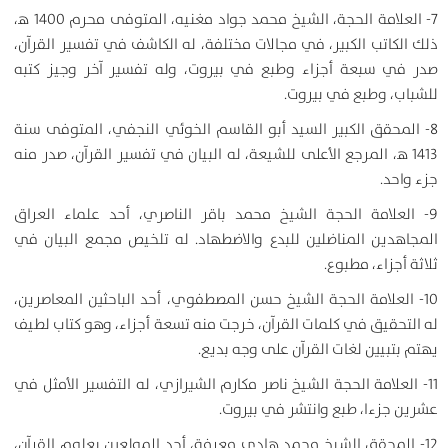
7- العلامة الحجة، الشيخ محمد جواد مغنيه، المتوفى محرم 1400 ه‍،
ذلك الكاتب الكبير، في مجالات مختلفة، له الكاشف في تفسير القرآن،
صدر في سبعة أجزاء وطبع في بيروت، وله تفسير آخر وجيز كتبه
للشباب، وطبع في بيروت.
8- المحقق الكبير السيد أبو القاسم الخوئي النجفي، المتوفى سنة
1413 ه‍، المرجع الأعلى للشيعة، له البيان في تفسير القرآن، صدر منه
جزء واحد.
9- العلامة الحجة الشيخ محمد باقر الناصري، أحد علماء العراق
المجاهدين المناضلين للبدع والاضطهاد. له تلخيص مجمع البيان في
ثلاثة أجزاء، مطبوع.
10- العلامة الحجة الشيخ حسن المصطفوي، أحد الباحثين المعاصرين،
له التحقيق في كلمات القرآن، خرجت منه تسعة أجزاء، وهو كتاب لطيف
يهتم بتبيين لغات القرآن على وجه بديع.
11- العلامة الحجة الشيخ ناصر مكارم الشيرازي، له التفسير الأمثل في
عشرين جزءا، طبع وانتشر في بيروت.
12- المحقق الشيخ محمد هادي معرفة، أحد المولعين بعلوم القرآن،