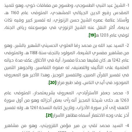
1- الشيخ عبد النبي الطسوجي، وطسوج من مضافات خوي، وهو تلميذ
المقدس رفيع الدين الجيلاني المشهدي، المتوفى عام 1160 ه‍،
وأستاذ علامة عصره الشيخ حسن الزنوزي، له تفسير كبير وفيه نكات
بديعة، أكثر النقل عنه الشيخ الزنوزي في موسوعته رياض الجنة،
[19]
توفي عام 1203 ه‍
.
2- السيد عبد الله بن محمد رضا العلوي الحسيني الشهير بالشبر، وهو
من مشاهير مفسري الشيعة، المولود بالنجف سنة 1188 ه‍، والمتوفى
عام 1242 ه‍، كان فقيها محدثا مفسرا، آية في الأخلاق عكف مدة حياته
العلمية على التأليف والتصنيف، له صفوة التفاسير، والجوهر الثمين
في تفسير القرآن المبين، والتفسير الوجيز، وهذا الأخير هو المعروف
[20]
الموجود في أيدي الناس، وقد طبع مرارا
.
3- محمد جعفر الأسترآبادي، المعروف بشريعتمدار، المتوفى عام
1263 ه‍، حكى شيخنا المجيز أنه رآى بعض أجزائه وهو من أول سورة
الكهف إلى آخر سورة الأحزاب، وتاريخ كتابة النسخة 1261 ه‍، وله تفسير
[21]
آخر على وجه الاختصار أسماه مظاهر الأسرار
.
4- السيد محمد تقي بن مير مؤمن القزويني، وهو من مشاهير